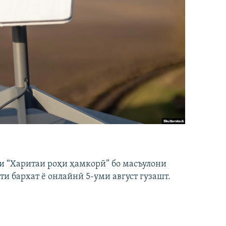
и “Харитаи роҳи ҳамкорӣ” бо масъулони
ти бархат ё онлайнӣ 5-уми август гузашт.