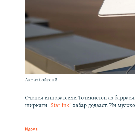
Акс аз бойгонӣ
Оҷонси инноватсияи Тоҷикистон аз барраси
ширкати
“Starlink”
хабар додааст. Ин мулоқо
Идома