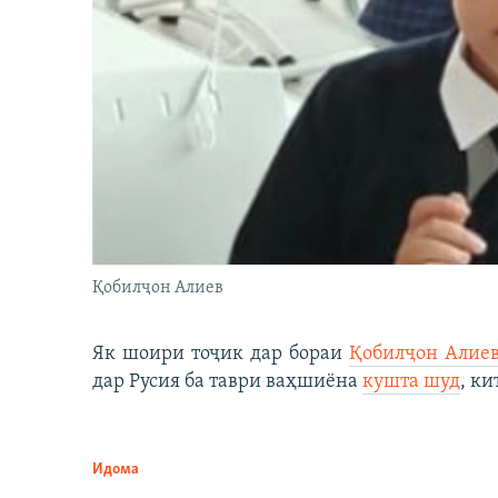
Қобилҷон Алиев
Як шоири тоҷик дар бораи
Қобилҷон Алие
дар Русия ба таври ваҳшиёна
кушта шуд
, ки
Идома