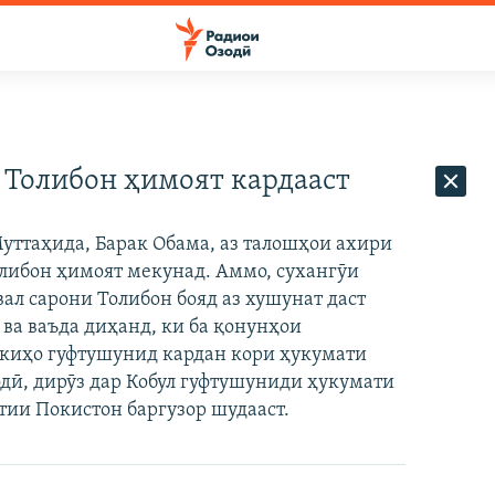
 Толибон ҳимоят кардааст
уттаҳида, Барак Обама, аз талошҳои ахири
либон ҳимоят мекунад. Аммо, сухангӯи
вал сарони Толибон бояд аз хушунат даст
 ва ваъда диҳанд, ки ба қонунҳои
о киҳо гуфтушунид кардан кори ҳукумати
одӣ, дирӯз дар Кобул гуфтушуниди ҳукумати
тии Покистон баргузор шудааст.