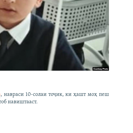
в
, навраси 10-солаи тоҷик, ки ҳашт моҳ пеш
тоб навиштааст.