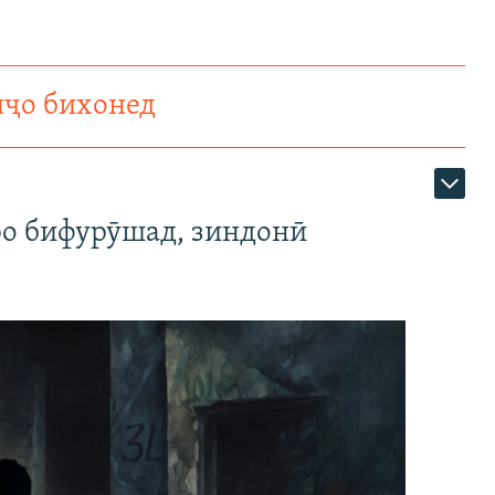
нҷо бихонед
ро бифурӯшад, зиндонӣ