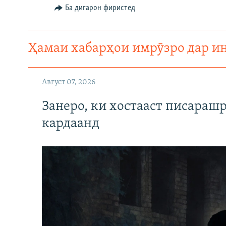
ГУЗОРИШҲОИ РАДИОӢ
Ба дигарон фиристед
Ҳамаи хабарҳои имрӯзро дар и
Август 07, 2026
Занеро, ки хостааст писараш
кардаанд