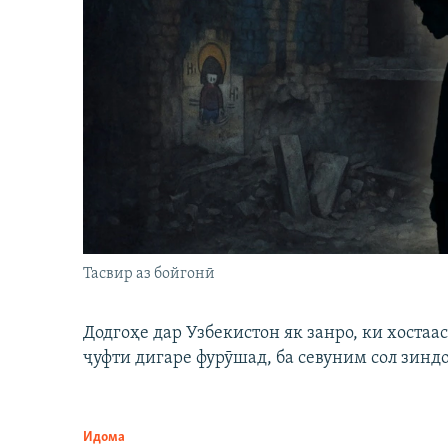
Тасвир аз бойгонӣ
Додгоҳе дар Узбекистон як занро, ки хостаа
ҷуфти дигаре фурӯшад, ба севуним сол зинд
Идома