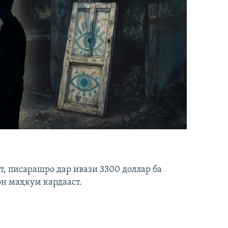
ст, писарашро дар ивази 3300 доллар ба
он маҳкум кардааст.