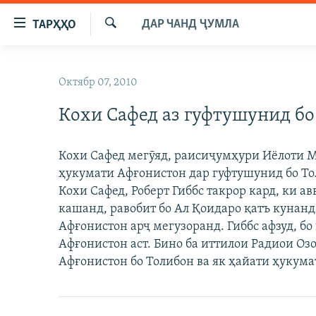
Пайвандҳои
ДАР ЧАНД ҶУМЛА
ТАРҲҲО
дастрасӣ
Ҷустуҷӯ
Ҷаҳиш
ГӮШАҲО
ба
Октябр 07, 2010
ГАПИ ОЗОД
СИЁСАТ
мояи
аслӣ
Кохи Сафед аз гуфтушунид бо
РӮЗГОРИ МУҲОҶИР
ИҚТИСОД
Ҷаҳиш
САЛОМ, ХОҲАР
ҶОМЕА
ба
Кохи Сафед мегӯяд, раисиҷумҳури Иёлоти М
феҳристи
ТАҲҚИҚОТ
ҚАЗИЯИ "КРОКУС"
ҳукумати Афғонистон дар гуфтушунид бо То
аслӣ
ҶАНГ ДАР УКРАИНА
Кохи Сафед, Роберт Гиббс такрор кард, ки ав
ОСИЁИ МАРКАЗӢ
Ҷаҳиш
кашанд, равобит бо Ал Қоидаро қатъ кунанд
ба
НАЗАРИ МАРДУМ
ФАРҲАНГ
Афғонистон арҷ мегузоранд. Гиббс афзуд, б
ҷустор
ЧАНДРАСОНАӢ
МЕҲМОНИ ОЗОДӢ
БЛОГИСТОН
Афғонистон аст. Бино ба иттилои Радиои Оз
Афғонистон бо Толибон ва як ҳайати ҳукума
РӮЙХАТҲО
ВАРЗИШ
ОЗОДӢ ОНЛАЙН
ВИДЕО
КИТОБҲОИ ОЗОДӢ
НИГОРИСТОН