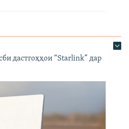
би дастгоҳҳои “Starlink” дар