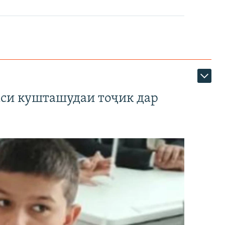
аси кушташудаи тоҷик дар