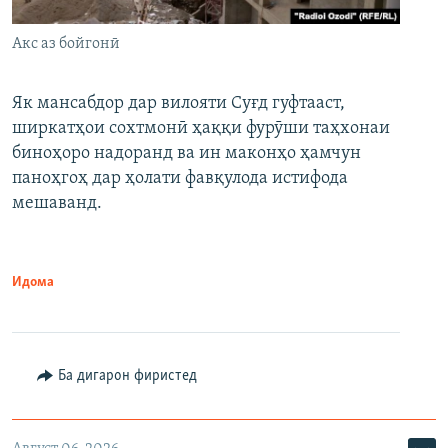
Акс аз бойгонӣ
Як мансабдор дар вилояти Суғд гуфтааст,
ширкатҳои сохтмонӣ ҳаққи фурӯши таҳхонаи
биноҳоро надоранд ва ин маконҳо ҳамчун
паноҳгоҳ дар ҳолати фавқулода истифода
мешаванд.
Идома
Ба дигарон фиристед