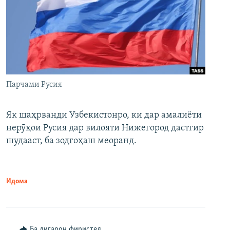
Парчами Русия
Як шаҳрванди Узбекистонро, ки дар амалиёти
нерӯҳои Русия дар вилояти Нижегород дастгир
шудааст, ба зодгоҳаш меоранд.
Идома
Ба дигарон фиристед