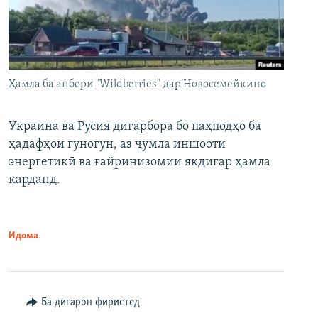
Ҳамла ба анбори "Wildberries" дар Новосемейкино
Украина ва Русия дигарбора бо паҳподҳо ба
ҳадафҳои гуногун, аз ҷумла иншооти
энергетикӣ ва ғайринизомии якдигар ҳамла
карданд.
Идома
Ба дигарон фиристед