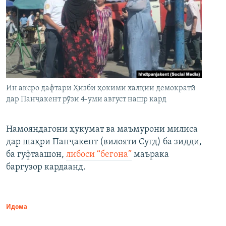
Ин аксро дафтари Ҳизби ҳокими халқии демократӣ
дар Панҷакент рӯзи 4-уми август нашр кард
Намояндагони ҳукумат ва маъмурони милиса
дар шаҳри Панҷакент (вилояти Суғд) ба зидди,
ба гуфтаашон,
либоси “бегона”
маърака
баргузор кардаанд.
Идома