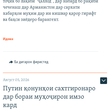
тоҷик бо лақаби "Ҷаллод", дар набард бо рақиби
480p
Auto
240p
360p
480p
чеченаш дар Арманистон дар сархати
720p
хабарҳои муҳим дар ин кишвар қарор гирифт
720p
1080p
ва баҳси зиёдеро барангехт.
1080p
Идома
Ба дигарон фиристед
Август 05, 2026
Путин қонунҳои сахтгиронаро
дар бораи муҳоҷирон имзо
кард