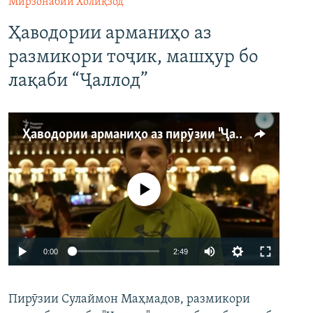
Мирзонабии Холиқзод
Ҳаводории арманиҳо аз
размикори тоҷик, машҳур бо
лақаби “Ҷаллод”
Ҳаводории арманиҳо аз пирӯзии "Ҷаллод"-и тоҷик
Феълан кор намекунад
Auto
0:00
2:49
240p
Пирӯзии Сулаймон Маҳмадов, размикори
360p