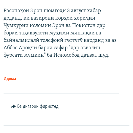
Расонаҳои Эрон шомгоҳи 3 август хабар
доданд, ки вазирони корҳои хориҷии
Ҷумҳурии исломии Эрон ва Покистон дар
бораи таҳаввулоти муҳими минтақаӣ ва
байналмилалӣ телефонӣ гуфтугӯ карданд ва аз
Аббос Ароқчӣ барои сафар "дар аввалин
фурсати мумкин" ба Исломобод даъват шуд.
Идома
Ба дигарон фиристед