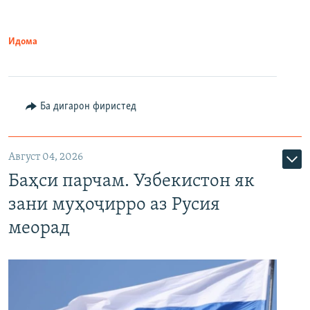
Идома
Ба дигарон фиристед
Август 04, 2026
Баҳси парчам. Узбекистон як
зани муҳоҷирро аз Русия
меорад