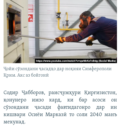
Ҷойи сӯзондани ҷасадҳо дар ноҳияи Симферополи
Қрим. Акс аз бойгонӣ
Содир Ҷабборов, раисҷумҳури Қирғизистон,
қонунеро имзо кард, ки бар асоси он
сӯзондани ҷасади фавтидагонро дар ин
кишвари Осиёи Марказӣ то соли 2040 манъ
мекунад.