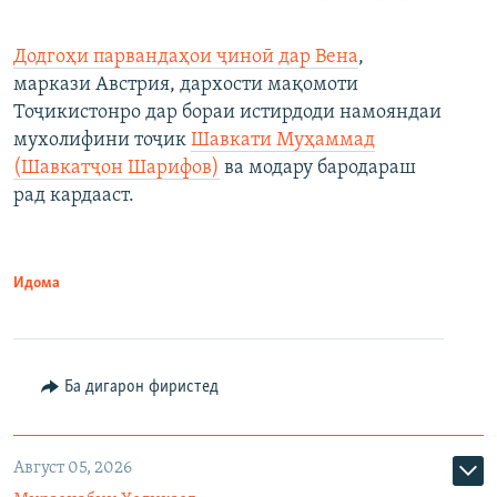
Додгоҳи парвандаҳои ҷиноӣ дар Вена
,
маркази Австрия, дархости мақомоти
Тоҷикистонро дар бораи истирдоди намояндаи
мухолифини тоҷик
Шавкати Муҳаммад
(Шавкатҷон Шарифов)
ва модару бародараш
рад кардааст.
Идома
Ба дигарон фиристед
Август 05, 2026