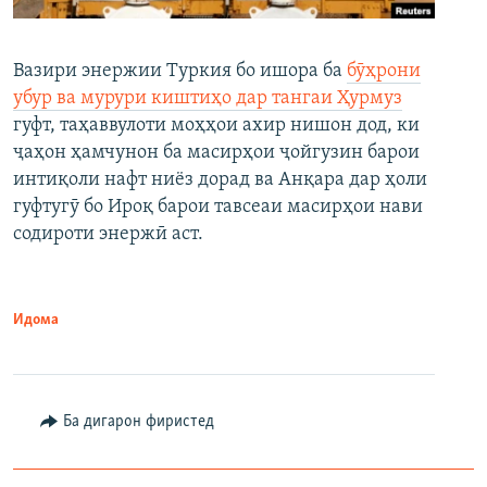
Вазири энержии Туркия бо ишора ба
бӯҳрони
убур ва мурури киштиҳо дар тангаи Ҳурмуз
гуфт, таҳаввулоти моҳҳои ахир нишон дод, ки
ҷаҳон ҳамчунон ба масирҳои ҷойгузин барои
интиқоли нафт ниёз дорад ва Анқара дар ҳоли
гуфтугӯ бо Ироқ барои тавсеаи масирҳои нави
содироти энержӣ аст.
Идома
Ба дигарон фиристед