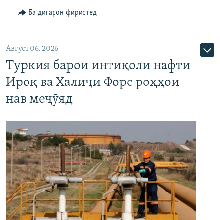
Ба дигарон фиристед
Август 06, 2026
Туркия барои интиқоли нафти
Ироқ ва Халиҷи Форс роҳҳои
нав меҷӯяд