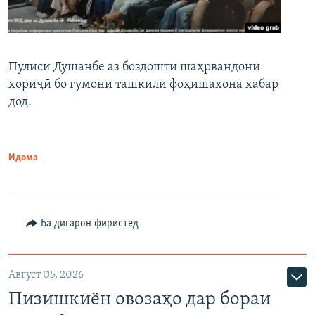
Пулиси Душанбе аз боздошти шаҳрвандони
хориҷӣ бо гумони ташкили фоҳишахона хабар
дод.
Идома
Ба дигарон фиристед
Август 05, 2026
Пизишкиён овозаҳо дар бораи