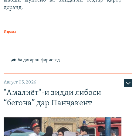
маоши муносиб ва зиндагии беҳтар қарор
доранд.
Идома
Ба дигарон фиристед
Август 05, 2026
"Амалиёт"-и зидди либоси
“бегона” дар Панҷакент