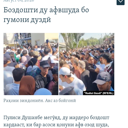
Август 06, 2026
Боздошти ду афвшуда бо
гумони дуздӣ
Раҳоии зиндониён. Акс аз бойгонӣ
Пулиси Душанбе мегӯяд, ду мардеро боздошт
кардааст, ки бар асоси қонуни афв озод шуда,