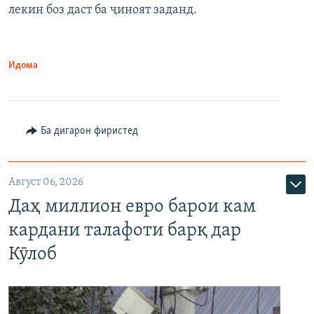
лекин боз даст ба ҷиноят заданд.
Идома
Ба дигарон фиристед
Август 06, 2026
Даҳ миллион евро барои кам
кардани талафоти барқ дар
Кӯлоб