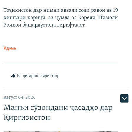
Тоҷикистон дар нимаи аввали соли равон аз 19
кишвари хориҷӣ, аз ҷумла аз Кореяи Шимолӣ
ёриҳои башардӯстона гирифтааст.
Идома
Ба дигарон фиристед
Август 04, 2026
Манъи сӯзондани ҷасадҳо дар
Қирғизистон