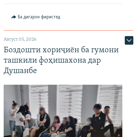
Ба дигарон фиристед
Август 05, 2026
Боздошти хориҷиён ба гумони
ташкили фоҳишахона дар
Душанбе