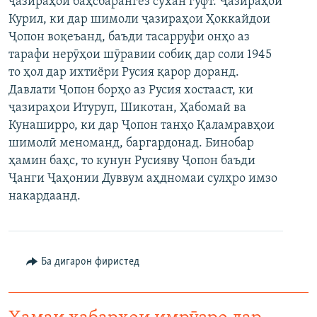
ҷазираҳои баҳсбарангез сухан гуфт. Ҷазираҳои
ГУЗОРИШҲОИ РАДИОӢ
Курил, ки дар шимоли ҷазираҳои Ҳоккайдои
Русский
Ҷопон воқеъанд, баъди тасарруфи онҳо аз
тарафи нерӯҳои шӯравии собиқ дар соли 1945
ПАЙГИРӢ КУНЕД
то ҳол дар ихтиёри Русия қарор доранд.
Давлати Ҷопон борҳо аз Русия хостааст, ки
ҷазираҳои Итуруп, Шикотан, Ҳабомай ва
Кунаширро, ки дар Ҷопон танҳо Қаламравҳои
шимолӣ меноманд, баргардонад. Бинобар
Ҳамаи сомонаҳои RFE/RL
ҳамин баҳс, то кунун Русияву Ҷопон баъди
Ҷанги Ҷаҳонии Дуввум аҳдномаи сулҳро имзо
накардаанд.
Ба дигарон фиристед