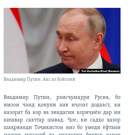
Владимир Путин. Акс аз бойгонӣ
Владимир Путин, раисҷумҳури Русия, бо
имзои чанд қонуни нав иҷозат додааст, ки
назорат ба кор ва зиндагии хориҷиён дар ин
кишвар сахттар шавад. Ҷое, ки садҳо ҳазор
шаҳрванди Тоҷикистон низ бо умеди ёфтани