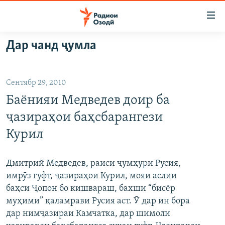
Пайвандҳои
дастрасӣ
Ҷаҳиш
Дар чанд ҷумла
ба
ГӮШАҲО
мояи
ГАПИ ОЗОД
СИЁСАТ
аслӣ
Сентябр 29, 2010
РӮЗГОРИ МУҲОҶИР
Ҷаҳиш
ИҚТИСОД
Баёнияи Медведев доир ба
ба
САЛОМ, ХОҲАР
ҶОМЕА
феҳристи
ҷазираҳои баҳсбарангези
ТАҲҚИҚОТ
ҚАЗИЯИ "КРОКУС"
аслӣ
Курил
Ҷаҳиш
ҶАНГ ДАР УКРАИНА
ОСИЁИ МАРКАЗӢ
ба
НАЗАРИ МАРДУМ
ФАРҲАНГ
Дмитрий Медведев, раиси ҷумҳури Русия,
ҷустор
имрӯз гуфт, ҷазираҳои Курил, мояи аслии
ЧАНДРАСОНАӢ
МЕҲМОНИ ОЗОДӢ
БЛОГИСТОН
баҳси Ҷопон бо кишвараш, бахши “бисёр
РӮЙХАТҲО
ВАРЗИШ
ОЗОДӢ ОНЛАЙН
ВИДЕО
муҳими” қаламрави Русия аст. Ӯ дар ин бора
дар нимҷазираи Камчатка, дар шимоли
КИТОБҲОИ ОЗОДӢ
НИГОРИСТОН