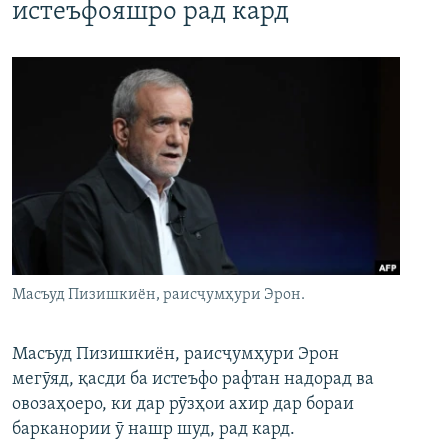
истеъфояшро рад кард
Масъуд Пизишкиён, раисҷумҳури Эрон.
Масъуд Пизишкиён, раисҷумҳури Эрон
мегӯяд, қасди ба истеъфо рафтан надорад ва
овозаҳоеро, ки дар рӯзҳои ахир дар бораи
барканории ӯ нашр шуд, рад кард.