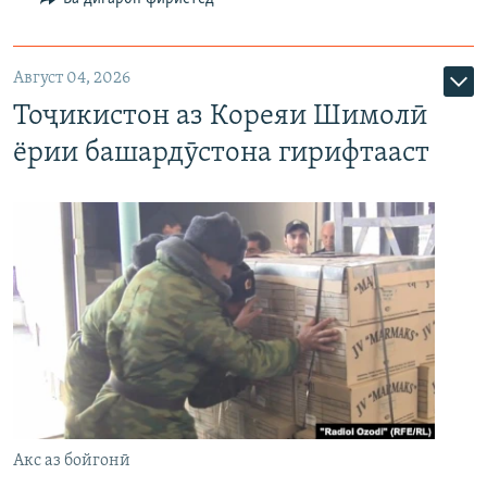
Август 04, 2026
Тоҷикистон аз Кореяи Шимолӣ
ёрии башардӯстона гирифтааст
Акс аз бойгонӣ