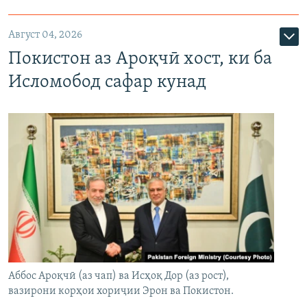
Август 04, 2026
Покистон аз Ароқчӣ хост, ки ба
Исломобод сафар кунад
Аббос Ароқчӣ (аз чап) ва Исҳоқ Дор (аз рост),
вазирони корҳои хориҷии Эрон ва Покистон.