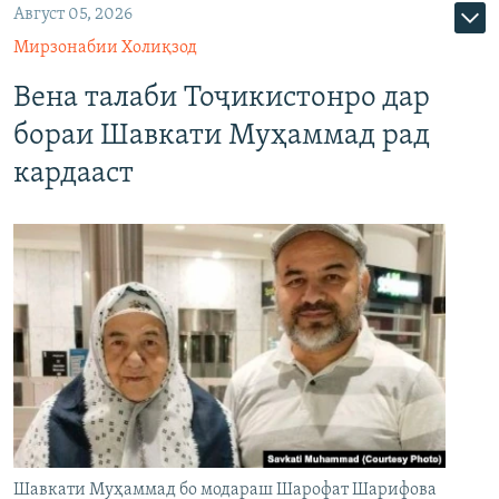
Август 05, 2026
Мирзонабии Холиқзод
Вена талаби Тоҷикистонро дар
бораи Шавкати Муҳаммад рад
кардааст
Шавкати Муҳаммад бо модараш Шарофат Шарифова