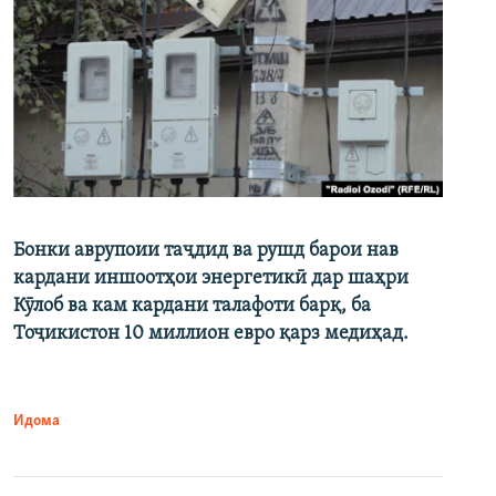
Бонки аврупоии таҷдид ва рушд барои нав
кардани иншоотҳои энергетикӣ дар шаҳри
Кӯлоб ва кам кардани талафоти барқ, ба
Тоҷикистон 10 миллион евро қарз медиҳад.
Идома