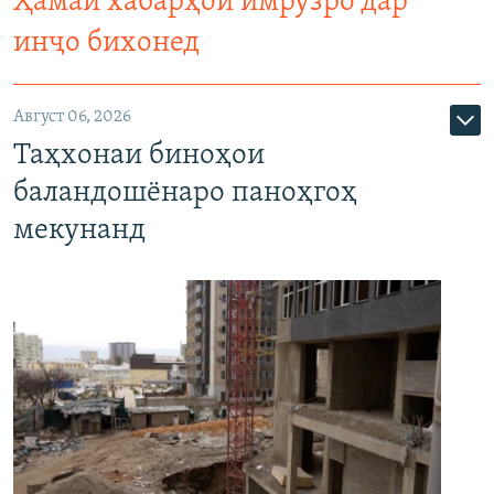
Ҳамаи хабарҳои имрӯзро дар
инҷо бихонед
Август 06, 2026
Таҳхонаи биноҳои
баландошёнаро паноҳгоҳ
мекунанд