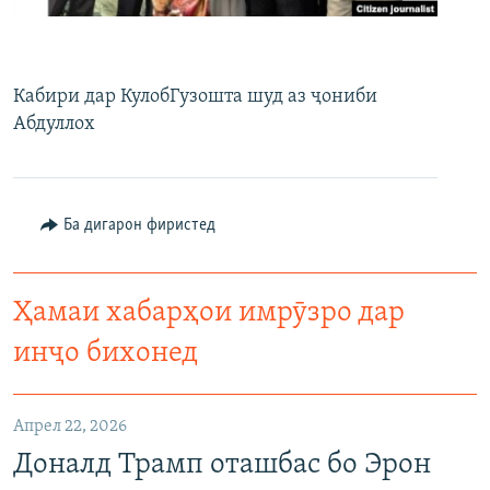
ГУЗОРИШҲОИ РАДИОӢ
Русский
Кабири дар КулобГузошта шуд аз ҷониби
ПАЙГИРӢ КУНЕД
Абдуллох
Ба дигарон фиристед
Ҳамаи сомонаҳои RFE/RL
Ҳамаи хабарҳои имрӯзро дар
инҷо бихонед
Апрел 22, 2026
Доналд Трамп оташбас бо Эрон