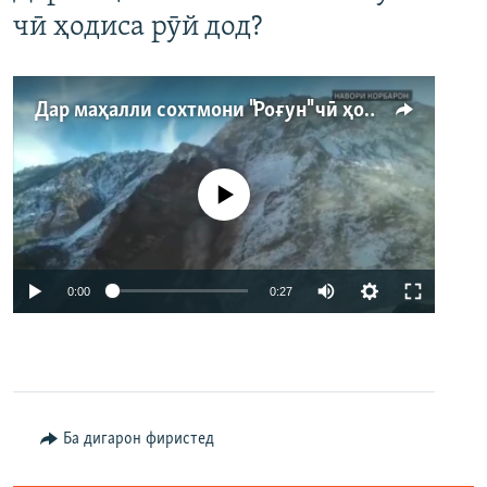
чӣ ҳодиса рӯй дод?
Дар маҳалли сохтмони "Роғун" чӣ ҳодиса рӯй дод?
Феълан кор намекунад
Auto
0:00
0:27
240p
360p
480p
Auto
240p
360p
480p
Ба дигарон фиристед
720p
720p
1080p
1080p