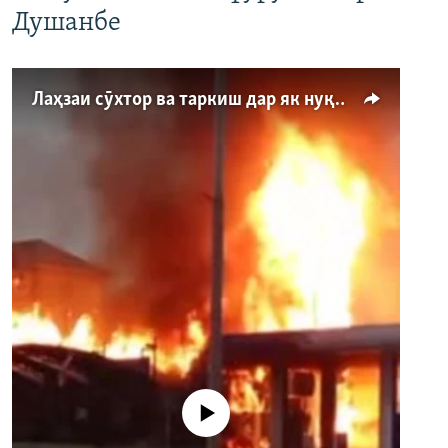
Душанбе
Лаҳзаи сӯхтор ва таркиш дар як нуқтаи бензинфурӯшӣ дар Душанбе
Феълан кор намекунад