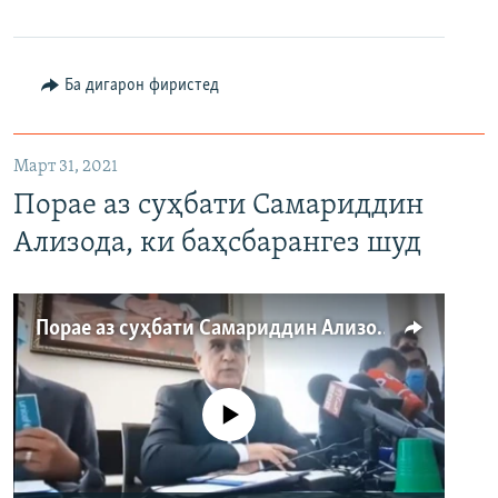
360p
480p
Ба дигарон фиристед
720p
1080p
Март 31, 2021
Порае аз суҳбати Самариддин
Ализода, ки баҳсбарангез шуд
Auto
240p
360p
480p
Порае аз суҳбати Самариддин Ализода, ки баҳсбарангез шуд
720p
1080p
Феълан кор намекунад