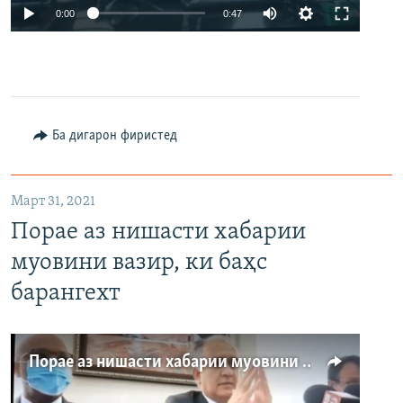
Auto
0:00
0:47
240p
360p
480p
Auto
240p
360p
480p
Ба дигарон фиристед
Март 31, 2021
Порае аз нишасти хабарии
муовини вазир, ки баҳс
барангехт
Порае аз нишасти хабарии муовини вазир, ки баҳс барангехт