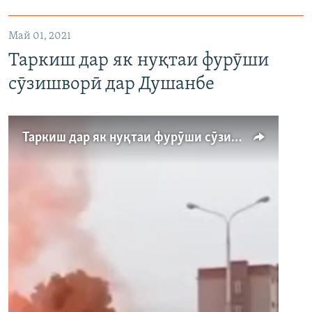
1080p
Май 01, 2021
Таркиш дар як нуқтаи фурӯши
сӯзишворӣ дар Душанбе
Auto
240p
360p
480p
Таркиш дар як нуқтаи фурӯши сӯзишворӣ дар Душанбе
720p
1080p