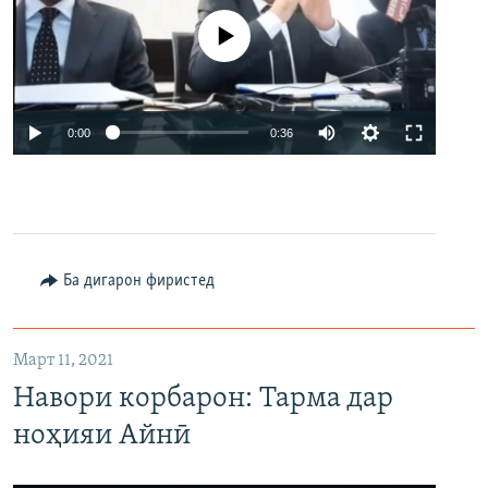
Феълан кор намекунад
Auto
0:00
0:36
240p
360p
480p
Auto
240p
360p
480p
Ба дигарон фиристед
Март 11, 2021
Навори корбарон: Тарма дар
ноҳияи Айнӣ