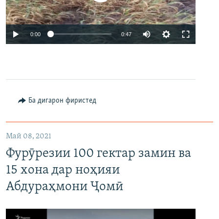
Auto
0:00
0:47
240p
360p
480p
Auto
240p
360p
480p
Ба дигарон фиристед
720p
720p
Май 08, 2021
Фурӯрезии 100 гектар замин ва
15 хона дар ноҳияи
Абдураҳмони Ҷомӣ