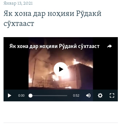
Январ 13, 2021
Як хона дар ноҳияи Рӯдакӣ
сӯхтааст
Як хона дар ноҳияи Рӯдакӣ сӯхтааст
Феълан кор намекунад
Auto
0:00
0:52
240p
360p
480p