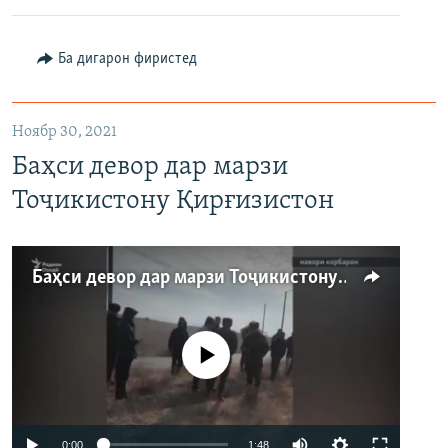
480p
Auto
240p
360p
480p
Ба дигарон фиристед
720p
720p
1080p
1080p
Ноябр 30, 2021
Баҳси девор дар марзи
Тоҷикистону Қирғизистон
Баҳси девор дар марзи Тоҷикистону Қирғизистон
Феълан кор намекунад
0:00
1:48