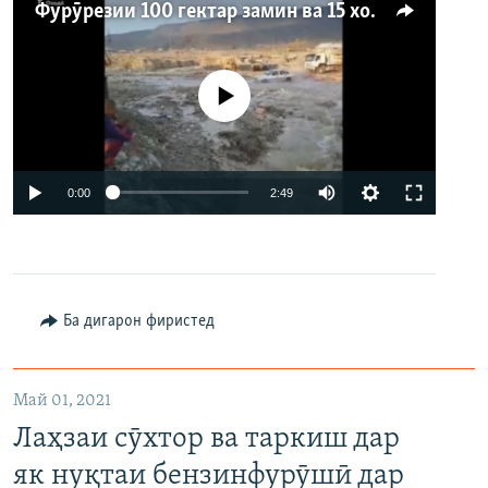
Фурӯрезии 100 гектар замин ва 15 хона дар ноҳияи Абдураҳмони Ҷомӣ
Феълан кор намекунад
Auto
0:00
2:49
240p
360p
480p
Auto
240p
360p
480p
Ба дигарон фиристед
720p
720p
1080p
1080p
Май 01, 2021
Лаҳзаи сӯхтор ва таркиш дар
як нуқтаи бензинфурӯшӣ дар