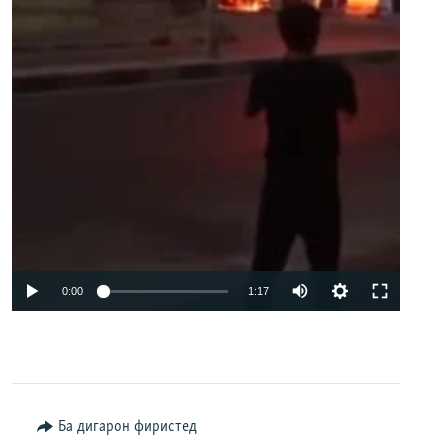
Auto
0:00
1:17
240p
360p
480p
Ба дигарон фиристед
720p