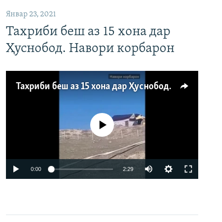
Январ 23, 2021
Тахриби беш аз 15 хона дар
Ҳуснобод. Навори корбарон
Тахриби беш аз 15 хона дар Ҳуснобод. Навори корбарон
Феълан кор намекунад
Auto
0:00
2:29
240p
360p
480p
Auto
240p
360p
480p