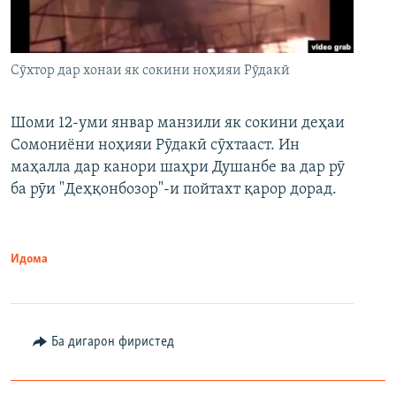
Сӯхтор дар хонаи як сокини ноҳияи Рӯдакӣ
Шоми 12-уми январ манзили як сокини деҳаи
Сомониёни ноҳияи Рӯдакӣ сӯхтааст. Ин
маҳалла дар канори шаҳри Душанбе ва дар рӯ
ба рӯи "Деҳқонбозор"-и пойтахт қарор дорад.
Идома
Ба дигарон фиристед