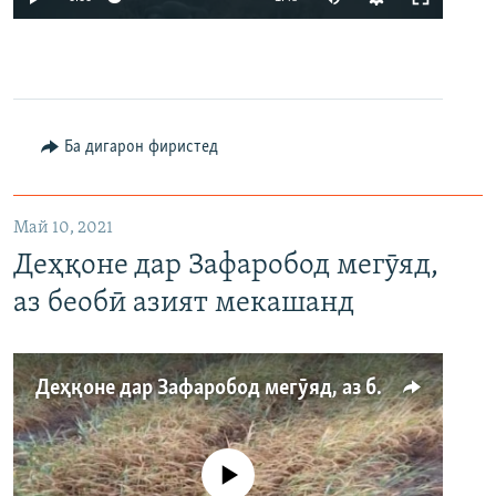
Ба дигарон фиристед
Май 10, 2021
Деҳқоне дар Зафаробод мегӯяд,
аз беобӣ азият мекашанд
Деҳқоне дар Зафаробод мегӯяд, аз беобӣ азият мекашанд
Феълан кор намекунад