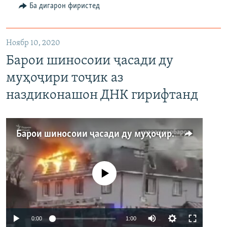
Auto
240p
360p
480p
Ба дигарон фиристед
Ноябр 10, 2020
Барои шиносоии ҷасади ду
муҳоҷири тоҷик аз
наздиконашон ДНК гирифтанд
Барои шиносоии ҷасади ду муҳоҷири тоҷик аз наздиконашон ДНК гирифтанд
Феълан кор намекунад
Auto
0:00
1:00