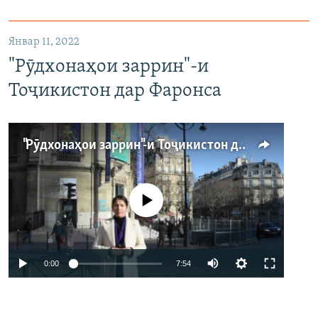
Январ 11, 2022
"Рӯдхонаҳои заррин"-и
Тоҷикистон дар Фаронса
"Рӯдхонаҳои заррин"-и Тоҷикистон дар Фаронса
Феълан кор намекунад
Auto
0:00
7:54
240p
360p