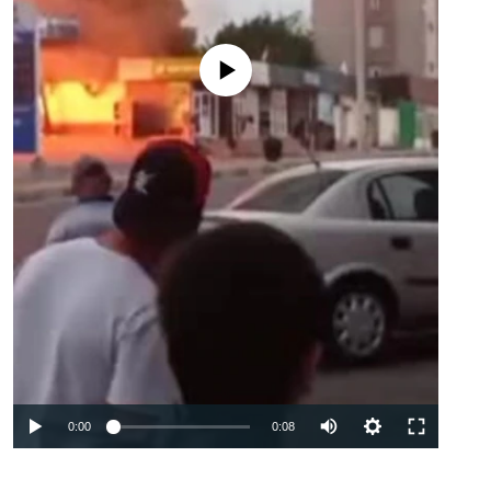
Феълан кор намекунад
Auto
0:00
0:08
240p