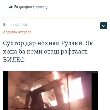
Ба дигарон фиристед
720p
720p
1080p
1080p
Январ 13, 2021
Абдулло Ашӯров
Сӯхтор дар ноҳияи Рӯдакӣ. Як
хона ба коми оташ рафтааст.
ВИДЕО