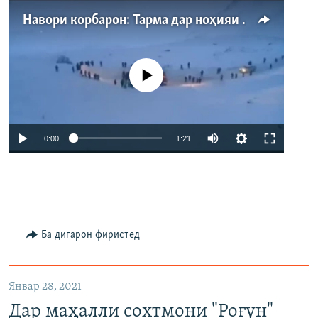
Навори корбарон: Тарма дар ноҳияи Айнӣ
Феълан кор намекунад
Auto
0:00
1:21
240p
360p
480p
Auto
240p
360p
480p
Ба дигарон фиристед
Январ 28, 2021
Дар маҳалли сохтмони "Роғун"