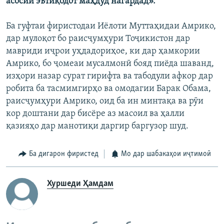
асосии эътиқодот маҳдуд нагардад».
Ба гуфтаи фиристодаи Иёлоти Муттаҳидаи Амрико,
дар мулоқот бо раисҷумҳури Тоҷикистон дар
мавриди иҷрои уҳдадориҳое, ки дар ҳамкории
Амрико, бо ҷомеаи мусалмонӣ бояд пиёда шаванд,
изҳори назар сурат гирифта ва табодули афкор дар
робита ба тасмимгирҳо ва омодагии Барак Обама,
раисҷумҳури Амрико, оид ба ин минтақа ва рӯи
кор доштани дар бисёре аз масоил ва ҳалли
қазияҳо дар манотиқи даргир баргузор шуд.
Ба дигарон фиристед
Мо дар шабакаҳои иҷтимоӣ
Хуршеди Ҳамдам