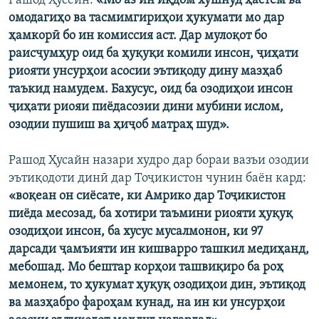
Рашод Ҳусейн:
«Мо аз ин иқдом хушнуд ҳастем ва
омодагиҳо ва тасмимгириҳои ҳукумати мо дар
ҳамкорӣ бо ин комиссия аст. Дар мулоқот бо
раисҷумҳур оид ба ҳуқуқи комили инсон, ҷиҳати
риояти унсурҳои асосии эътиқоду дину мазҳаб
таъкид намудем. Бахусус, оид ба озодиҳои инсон
ҷиҳати риояи пиёдасозии дини мубини ислом,
озодии пушиш ва ҳиҷоб матраҳ шуд».
Рашод Ҳусайн назари худро дар бораи вазъи озодии
эътиқодоти динӣ дар Тоҷикистон чунин баён кард:
«воқеан он сиёсате, ки Амрико дар Тоҷикистон
пиёда месозад, ба хотири таъмини риояти ҳуқуқ
озодиҳои инсон, ба хусус мусалмонон, ки 97
дарсади ҷамъияти ин кишварро ташкил медиҳанд,
мебошад. Мо бештар корҳои ташвиқиро ба роҳ
мемонем, то ҳукумат ҳуқуқ озодиҳои дин, эътиқод
ва мазҳабро фароҳам кунад, на ин ки унсурҳои