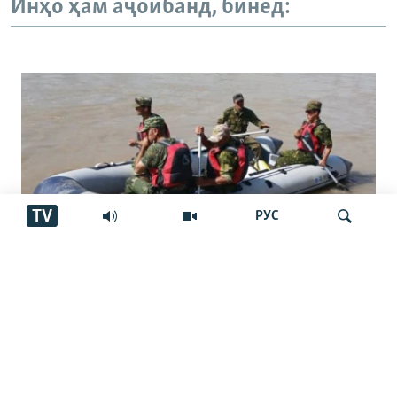
Инҳо ҳам аҷоибанд, бинед:
TV
РУС
Ҷасади як ҷавонро баъди ҳашт рӯз аз
Ҷустуҷӯ
дарёи Кофарниҳон ёфтаанд