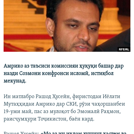
ГУЗОРИШҲОИ РАДИОӢ
Русский
ПАЙГИРӢ КУНЕД
Амрико аз таъсиси комиссияи ҳуқуқи башар дар
Ҳамаи сомонаҳои RFE/RL
назди Созмони конфронси исломӣ, истиқбол
мекунад.
Ин матлабро Рашод Ҳусейн, фиристодаи Иёлати
Мутаҳҳидаи Амрико дар СКИ, рӯзи чаҳоршанбеи
19-уми май, пас аз мулоқот бо Эмомалӣ Раҳмон,
раисҷумҳури Тоҷикистон, баён кард.