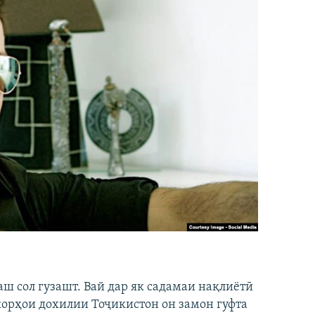
аш сол гузашт. Вай дар як садамаи нақлиётӣ
 корҳои дохилии Тоҷикистон он замон гуфта