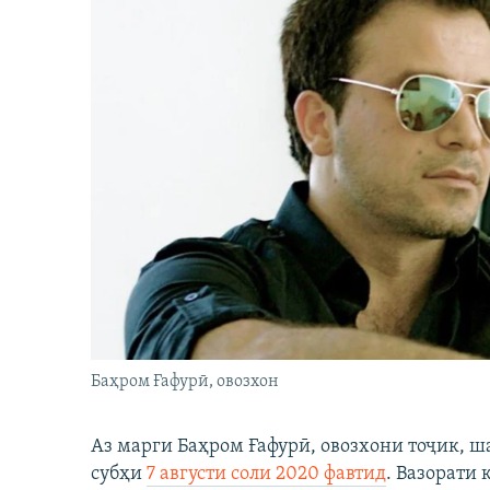
Баҳром Ғафурӣ, овозхон
Аз марги Баҳром Ғафурӣ, овозхони тоҷик, ш
субҳи
7 августи соли 2020 фавтид
. Вазорати