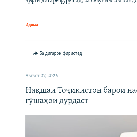
ҷуфти дигаре фурӯшад, ба севуним сол зинд
Идома
Ба дигарон фиристед
Август 07, 2026
Нақшаи Тоҷикистон барои нас
гӯшаҳои дурдаст