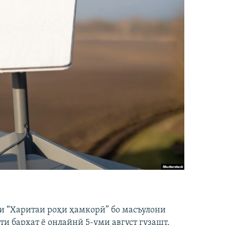
и “Харитаи роҳи ҳамкорӣ” бо масъулони
ти бархат ё онлайнӣ 5-уми август гузашт.