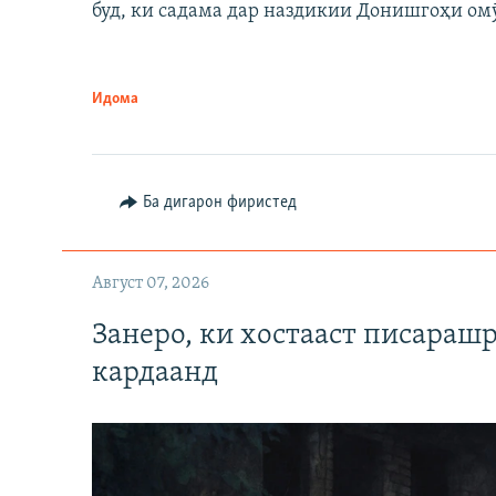
буд, ки садама дар наздикии Донишгоҳи ом
Идома
Ба дигарон фиристед
Август 07, 2026
Занеро, ки хостааст писараш
кардаанд