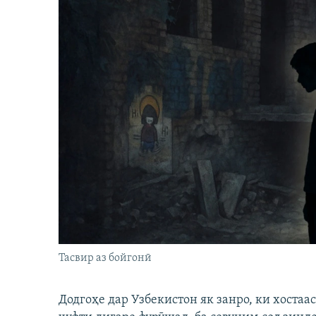
Тасвир аз бойгонӣ
Додгоҳе дар Узбекистон як занро, ки хостаа