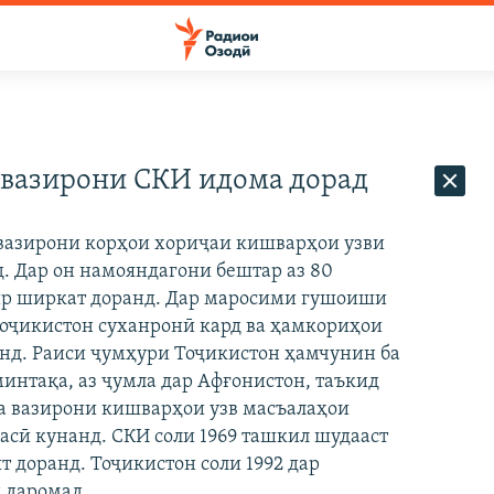
 вазирони СКИ идома дорад
вазирони корҳои хориҷаи кишварҳои узви
. Дар он намояндагони бештар аз 80
ир ширкат доранд. Дар маросими гушоиши
оҷикистон суханронӣ кард ва ҳамкориҳои
нд. Раиси ҷумҳури Тоҷикистон ҳамчунин ба
интақа, аз ҷумла дар Афғонистон, таъкид
за вазирони кишварҳои узв масъалаҳои
асӣ кунанд. СКИ соли 1969 ташкил шудааст
 доранд. Тоҷикистон соли 1992 дар
 даромад.