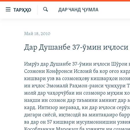
Пайвандҳои
ДАР ЧАНД ҶУМЛА
ТАРҲҲО
дастрасӣ
Ҷустуҷӯ
Ҷаҳиш
ГӮШАҲО
ба
Май 18, 2010
ГАПИ ОЗОД
СИЁСАТ
мояи
аслӣ
Дар Душанбе 37-ӯмин иҷлоси
РӮЗГОРИ МУҲОҶИР
ИҚТИСОД
Ҷаҳиш
САЛОМ, ХОҲАР
ҶОМЕА
ба
Имрӯз дар Душанбе 37-ӯмин иҷлоси Шӯрои 
феҳристи
ТАҲҚИҚОТ
ҚАЗИЯИ "КРОКУС"
Созмони Конфронси Исломӣ ба кор оғоз кард
аслӣ
ҶАНГ ДАР УКРАИНА
кишвари узв ва созмонҳову кишварҳои ноз
ОСИЁИ МАРКАЗӢ
Ҷаҳиш
ин иҷлос Эмомалӣ Раҳмон-раиси ҷумҳури Т
ба
НАЗАРИ МАРДУМ
ФАРҲАНГ
молӣ дар чаҳорчӯбаи ин созмонро муҳим хо
ҷустор
ЧАНДРАСОНАӢ
МЕҲМОНИ ОЗОДӢ
БЛОГИСТОН
нақши ин созмон дар таъмини амният дар м
кард. Интизор меравад, ки дар иҷлоси серӯ
РӮЙХАТҲО
ВАРЗИШ
ОЗОДӢ ОНЛАЙН
ВИДЕО
дигари сиёсӣ, иқтисодӣ ва минтақаиро барр
КИТОБҲОИ ОЗОДӢ
НИГОРИСТОН
ва дар он 57 кишвари мусулмоннишин узвият
Кособланкаи Марокаш ба узвияти ин созмон