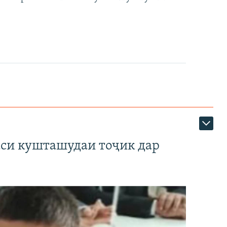
аси кушташудаи тоҷик дар