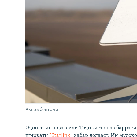
Акс аз бойгонӣ
Оҷонси инноватсияи Тоҷикистон аз барраси
ширкати
“Starlink”
хабар додааст. Ин мулоқо