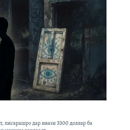
ст, писарашро дар ивази 3300 доллар ба