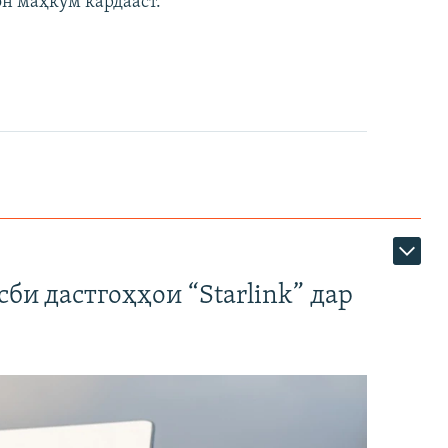
он маҳкум кардааст.
би дастгоҳҳои “Starlink” дар