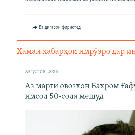
ГУЗОРИШҲОИ РАДИОӢ
Ба дигарон фиристед
Ҳамаи хабарҳои имрӯзро дар и
Август 08, 2026
Аз марги овозхон Баҳром Ғаф
имсол 50-сола мешуд