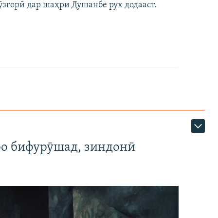
ӯзгорӣ дар шаҳри Душанбе рух додааст.
ро бифурӯшад, зиндонӣ