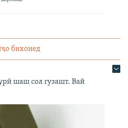
нҷо бихонед
урӣ шаш сол гузашт. Вай