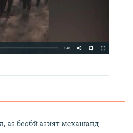
1:48
EMBED
БА ДИГАРОН ФИРИСТЕД
д, аз беобӣ азият мекашанд