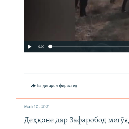
0:00
Ба дигарон фиристед
Май 10, 2021
Деҳқоне дар Зафаробод мегӯя