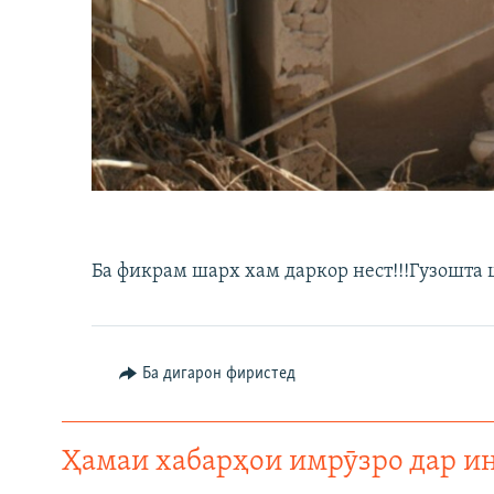
ГУЗОРИШҲОИ РАДИОӢ
Ба фикрам шарх хам даркор нест!!!Гузошта
Ба дигарон фиристед
Ҳамаи хабарҳои имрӯзро дар и