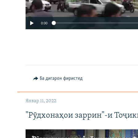
0:00
Ба дигарон фиристед
Auto
240p
720p
Январ 11, 2022
"Рӯдхонаҳои заррин"-и Тоҷик