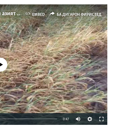
Деҳқоне дар Зафаробод мегӯяд, аз беобӣ азият мекашанд
EMBED
БА ДИГАРОН ФИРИСТЕД
р намекунад
Auto
0:47
240p