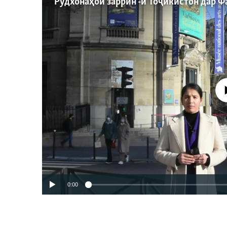
"Рӯдхонаҳои заррин"-и Тоҷикистон дар Ф
Феълан ко
0:00