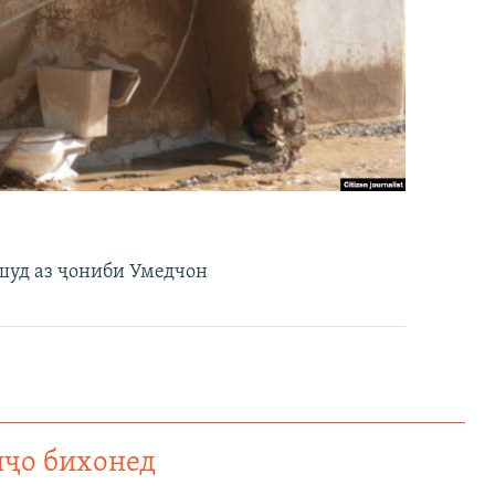
 шуд аз ҷониби Умедчон
нҷо бихонед