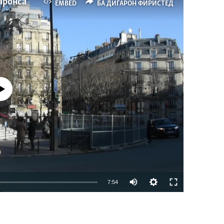
аронса
EMBED
БА ДИГАРОН ФИРИСТЕД
р намекунад
Auto
7:54
240p
EMBED
БА ДИГАРОН ФИРИСТЕД
360p