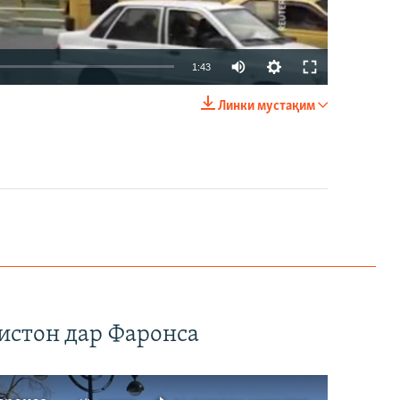
Auto
1:43
240p
Линки мустақим
EMBED
БА ДИГАРОН ФИРИСТЕД
360p
480p
720p
1080p
360p
480p
1080p
истон дар Фаронса