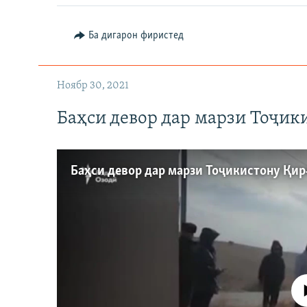
Ба дигарон фиристед
Auto
240p
Ноябр 30, 2021
720p
Баҳси девор дар марзи Тоҷик
Феълан ко