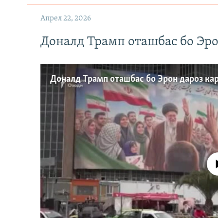
Апрел 22, 2026
Доналд Трамп оташбас бо Эро
Доналд Трамп оташбас бо Эрон дароз ка
Феълан ко