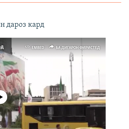
н дароз кард
рд
EMBED
БА ДИГАРОН ФИРИСТЕД
р намекунад