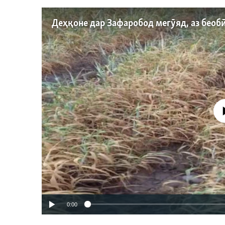
Феълан ко
0:00