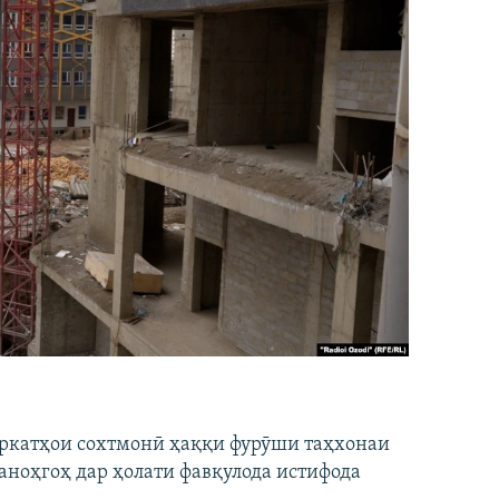
ширкатҳои сохтмонӣ ҳаққи фурӯши таҳхонаи
аноҳгоҳ дар ҳолати фавқулода истифода