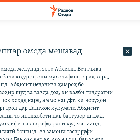
ештар омода мешавад
омода мекунад, зеро Абҳисит Веҷаҷива,
 бо тазоҳургарони мухолифашро рад кард,
нд. Абҳисит Веҷаҷива ҳамроҳ бо
оҳир шуд ва ваъда дод, ки қалби тиҷоратии
пок хоҳад кард, аммо нагуфт, ки нерӯҳои
ургарон дар Бангкок ҳукумати Абҳисит
анд, то интихоботи нав баргузор шавад.
ухолифин аз тарафдорони худ хостаанд,
ниятӣ бошанд. Аз замони тасарруфи
аҳри Банкок дар як моҳи пеш, бар асари