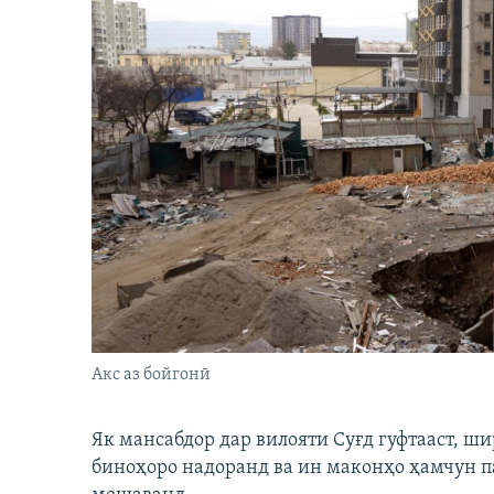
Акс аз бойгонӣ
Як мансабдор дар вилояти Суғд гуфтааст, 
биноҳоро надоранд ва ин маконҳо ҳамчун п