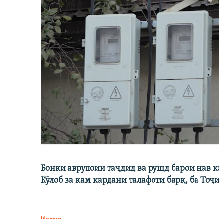
Бонки аврупоии таҷдид ва рушд барои нав 
Кӯлоб ва кам кардани талафоти барқ, ба Тоҷ