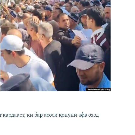
кардааст, ки бар асоси қонуни афв озод