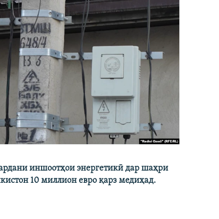
кардани иншоотҳои энергетикӣ дар шаҳри
икистон 10 миллион евро қарз медиҳад.