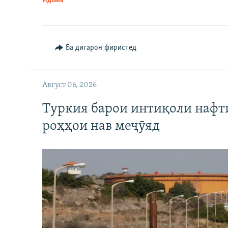
Идома
Ба дигарон фиристед
Август 06, 2026
Туркия барои интиқоли нафт
роҳҳои нав меҷӯяд