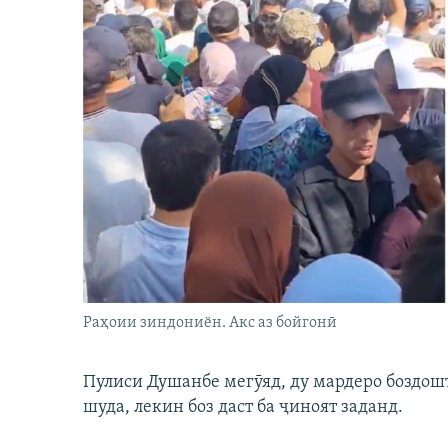
Раҳоии зиндониён. Акс аз бойгонӣ
Пулиси Душанбе мегӯяд, ду мардеро боздошт 
шуда, лекин боз даст ба ҷиноят заданд.