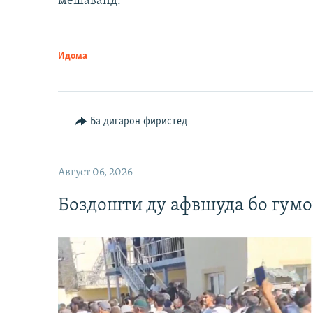
мешаванд.
Идома
Ба дигарон фиристед
Август 06, 2026
Боздошти ду афвшуда бо гумо