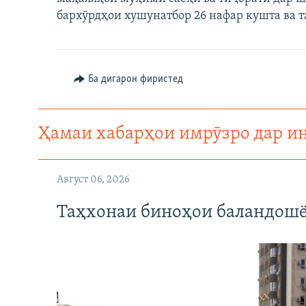
ГУЗОРИШҲОИ РАДИОӢ
бархӯрдҳои хушунатбор 26 нафар кушта ва 
Ба дигарон фиристед
Ҳамаи хабарҳои имрӯзро дар и
Август 06, 2026
Таҳхонаи биноҳои баландошё