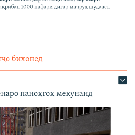
тақрибан 1000 нафари дигар маҷрӯҳ шудааст.
нҷо бихонед
наро паноҳгоҳ мекунанд