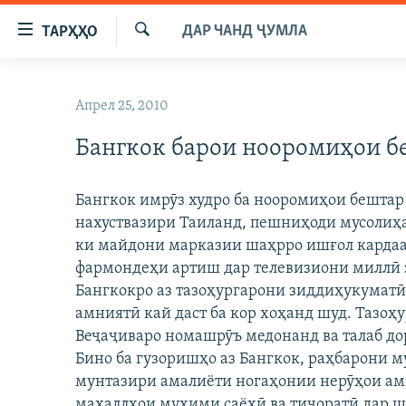
Пайвандҳои
ДАР ЧАНД ҶУМЛА
ТАРҲҲО
дастрасӣ
Ҷустуҷӯ
Ҷаҳиш
ГӮШАҲО
ба
Апрел 25, 2010
ГАПИ ОЗОД
СИЁСАТ
мояи
аслӣ
Бангкок барои нооромиҳои б
РӮЗГОРИ МУҲОҶИР
ИҚТИСОД
Ҷаҳиш
САЛОМ, ХОҲАР
ҶОМЕА
ба
Бангкок имрӯз худро ба нооромиҳои бештар 
феҳристи
ТАҲҚИҚОТ
ҚАЗИЯИ "КРОКУС"
нахуствазири Таиланд, пешниҳоди мусолиҳа
аслӣ
ҶАНГ ДАР УКРАИНА
ки майдони марказии шаҳрро ишғол кардаа
ОСИЁИ МАРКАЗӢ
Ҷаҳиш
фармондеҳи артиш дар телевизиони миллӣ з
ба
НАЗАРИ МАРДУМ
ФАРҲАНГ
Бангкокро аз тазоҳургарони зиддиҳукуматӣ 
ҷустор
ЧАНДРАСОНАӢ
МЕҲМОНИ ОЗОДӢ
БЛОГИСТОН
амниятӣ кай даст ба кор хоҳанд шуд. Тазоҳ
Веҷаҷиваро номашрӯъ медонанд ва талаб дор
РӮЙХАТҲО
ВАРЗИШ
ОЗОДӢ ОНЛАЙН
ВИДЕО
Бино ба гузоришҳо аз Бангкок, раҳбарони м
КИТОБҲОИ ОЗОДӢ
НИГОРИСТОН
мунтазири амалиёти ногаҳонии нерӯҳои ам
маҳаллҳои муҳими саёҳӣ ва тиҷоратӣ дар ш