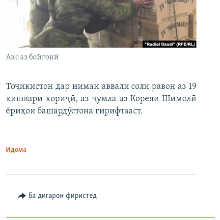
Акс аз бойгонӣ
Тоҷикистон дар нимаи аввали соли равон аз 19
кишвари хориҷӣ, аз ҷумла аз Кореяи Шимолӣ
ёриҳои башардӯстона гирифтааст.
Идома
Ба дигарон фиристед