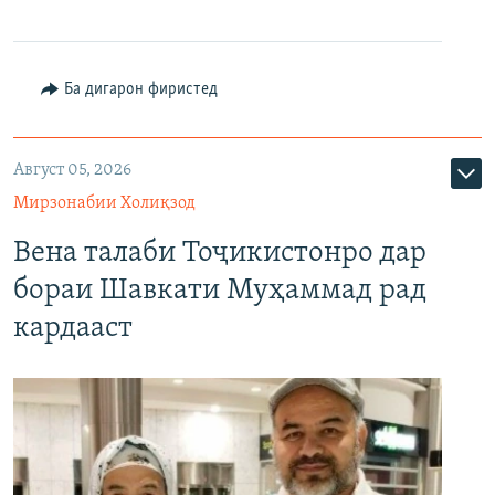
Ба дигарон фиристед
Август 05, 2026
Мирзонабии Холиқзод
Вена талаби Тоҷикистонро дар
бораи Шавкати Муҳаммад рад
кардааст