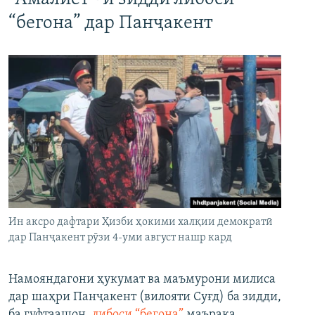
“бегона” дар Панҷакент
Ин аксро дафтари Ҳизби ҳокими халқии демократӣ
дар Панҷакент рӯзи 4-уми август нашр кард
Намояндагони ҳукумат ва маъмурони милиса
дар шаҳри Панҷакент (вилояти Суғд) ба зидди,
ба гуфтаашон,
либоси “бегона”
маърака