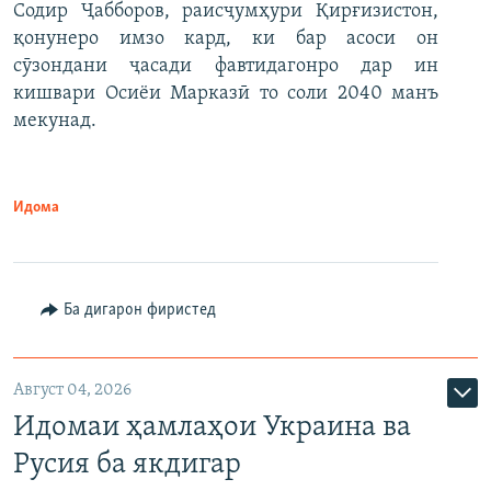
Содир Ҷабборов, раисҷумҳури Қирғизистон,
қонунеро имзо кард, ки бар асоси он
сӯзондани ҷасади фавтидагонро дар ин
кишвари Осиёи Марказӣ то соли 2040 манъ
мекунад.
Идома
Ба дигарон фиристед
Август 04, 2026
Идомаи ҳамлаҳои Украина ва
Русия ба якдигар