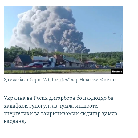
Ҳамла ба анбори "Wildberries" дар Новосемейкино
Украина ва Русия дигарбора бо паҳподҳо ба
ҳадафҳои гуногун, аз ҷумла иншооти
энергетикӣ ва ғайринизомии якдигар ҳамла
карданд.