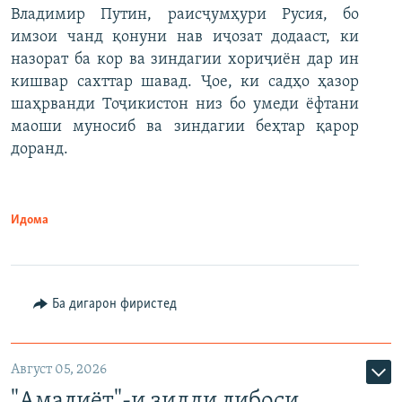
Владимир Путин, раисҷумҳури Русия, бо
имзои чанд қонуни нав иҷозат додааст, ки
назорат ба кор ва зиндагии хориҷиён дар ин
кишвар сахттар шавад. Ҷое, ки садҳо ҳазор
шаҳрванди Тоҷикистон низ бо умеди ёфтани
маоши муносиб ва зиндагии беҳтар қарор
доранд.
Идома
Ба дигарон фиристед
Август 05, 2026
"Амалиёт"-и зидди либоси