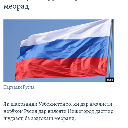
меорад
Парчами Русия
Як шаҳрванди Узбекистонро, ки дар амалиёти
нерӯҳои Русия дар вилояти Нижегород дастгир
шудааст, ба зодгоҳаш меоранд.