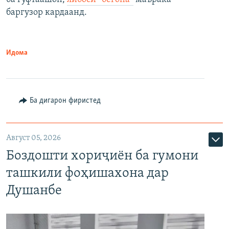
баргузор кардаанд.
Идома
Ба дигарон фиристед
Август 05, 2026
Боздошти хориҷиён ба гумони
ташкили фоҳишахона дар
Душанбе