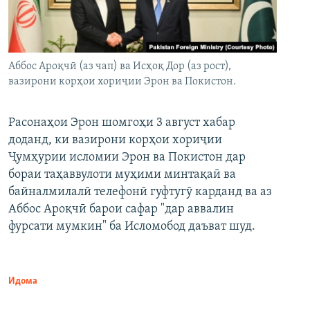
Аббос Ароқчӣ (аз чап) ва Исҳоқ Дор (аз рост),
вазирони корҳои хориҷии Эрон ва Покистон.
Расонаҳои Эрон шомгоҳи 3 август хабар
доданд, ки вазирони корҳои хориҷии
Ҷумҳурии исломии Эрон ва Покистон дар
бораи таҳаввулоти муҳими минтақаӣ ва
байналмилалӣ телефонӣ гуфтугӯ карданд ва аз
Аббос Ароқчӣ барои сафар "дар аввалин
фурсати мумкин" ба Исломобод даъват шуд.
Идома