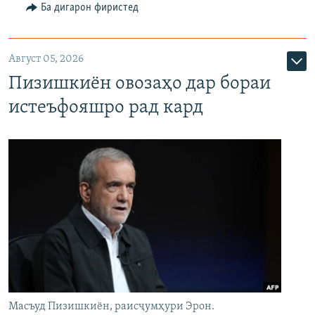
Ба дигарон фиристед
Август 05, 2026
Пизишкиён овозаҳо дар бораи
истеъфояшро рад кард
Масъуд Пизишкиён, раисҷумҳури Эрон.