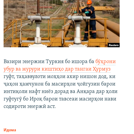
Вазири энержии Туркия бо ишора ба
бӯҳрони
убур ва мурури киштиҳо дар тангаи Ҳурмуз
гуфт, таҳаввулоти моҳҳои ахир нишон дод, ки
ҷаҳон ҳамчунон ба масирҳои ҷойгузин барои
интиқоли нафт ниёз дорад ва Анқара дар ҳоли
гуфтугӯ бо Ироқ барои тавсеаи масирҳои нави
содироти энержӣ аст.
Идома