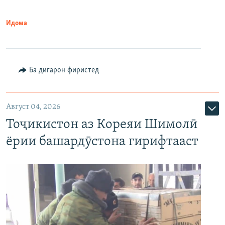
Идома
Ба дигарон фиристед
Август 04, 2026
Тоҷикистон аз Кореяи Шимолӣ
ёрии башардӯстона гирифтааст