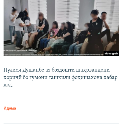
Пулиси Душанбе аз боздошти шаҳрвандони
хориҷӣ бо гумони ташкили фоҳишахона хабар
дод.
Идома