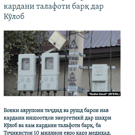
кардани талафоти барқ дар
Кӯлоб
Бонки аврупоии таҷдид ва рушд барои нав
кардани иншоотҳои энергетикӣ дар шаҳри
Кӯлоб ва кам кардани талафоти барқ, ба
Тоҷикистон 10 миллион евро қарз медиҳад.