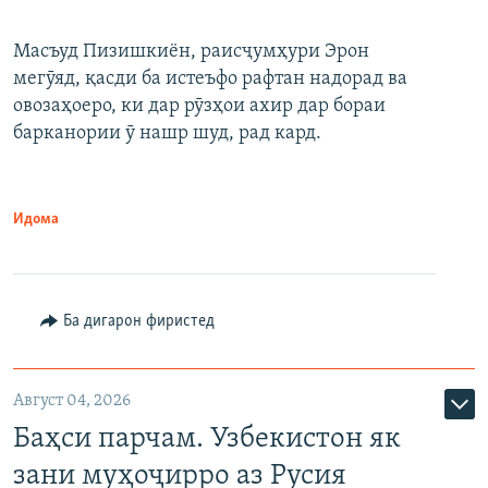
Масъуд Пизишкиён, раисҷумҳури Эрон
мегӯяд, қасди ба истеъфо рафтан надорад ва
овозаҳоеро, ки дар рӯзҳои ахир дар бораи
барканории ӯ нашр шуд, рад кард.
Идома
Ба дигарон фиристед
Август 04, 2026
Баҳси парчам. Узбекистон як
зани муҳоҷирро аз Русия