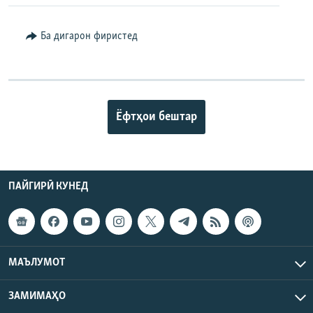
Ба дигарон фиристед
Ёфтҳои бештар
ПАЙГИРӢ КУНЕД
МАЪЛУМОТ
ЗАМИМАҲО