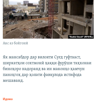
Акс аз бойгонӣ
Як мансабдор дар вилояти Суғд гуфтааст,
ширкатҳои сохтмонӣ ҳаққи фурӯши таҳхонаи
биноҳоро надоранд ва ин маконҳо ҳамчун
паноҳгоҳ дар ҳолати фавқулода истифода
мешаванд.
Идома