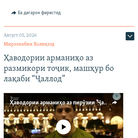
Ба дигарон фиристед
Август 05, 2026
Мирзонабии Холиқзод
Ҳаводории арманиҳо аз
размикори тоҷик, машҳур бо
лақаби “Ҷаллод”
Ҳаводории арманиҳо аз пирӯзии "Ҷаллод"-и тоҷик
Феълан кор намекунад