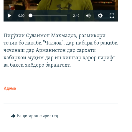
Auto
0:00
2:49
240p
Пирӯзии Сулаймон Маҳмадов, размикори
360p
тоҷик бо лақаби "Ҷаллод", дар набард бо рақиби
480p
Auto
240p
360p
480p
чеченаш дар Арманистон дар сархати
720p
хабарҳои муҳим дар ин кишвар қарор гирифт
720p
1080p
ва баҳси зиёдеро барангехт.
1080p
Идома
Ба дигарон фиристед