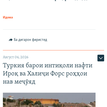
Идома
Ба дигарон фиристед
Август 06, 2026
Туркия барои интиқоли нафти
Ироқ ва Халиҷи Форс роҳҳои
нав меҷӯяд