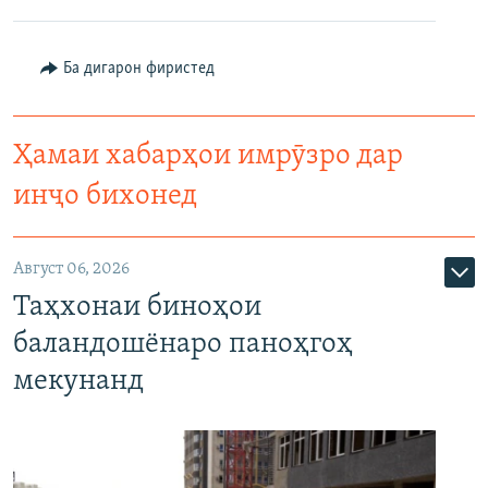
Ба дигарон фиристед
Ҳамаи хабарҳои имрӯзро дар
инҷо бихонед
Август 06, 2026
Таҳхонаи биноҳои
баландошёнаро паноҳгоҳ
мекунанд