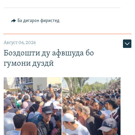
Ба дигарон фиристед
Август 06, 2026
Боздошти ду афвшуда бо
гумони дуздӣ