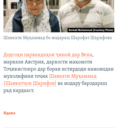
Шавкати Муҳаммад бо модараш Шарофат Шарифова
Додгоҳи парвандаҳои ҷиноӣ дар Вена
,
маркази Австрия, дархости мақомоти
Тоҷикистонро дар бораи истирдоди намояндаи
мухолифини тоҷик
Шавкати Муҳаммад
(Шавкатҷон Шарифов)
ва модару бародараш
рад кардааст.
Идома