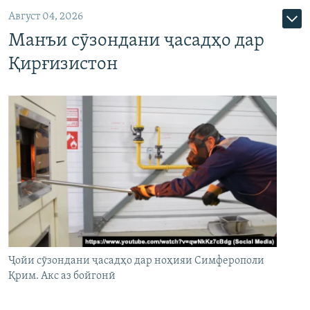
Август 04, 2026
Манъи сӯзондани ҷасадҳо дар
Қирғизистон
Ҷойи сӯзондани ҷасадҳо дар ноҳияи Симферополи
Қрим. Акс аз бойгонӣ