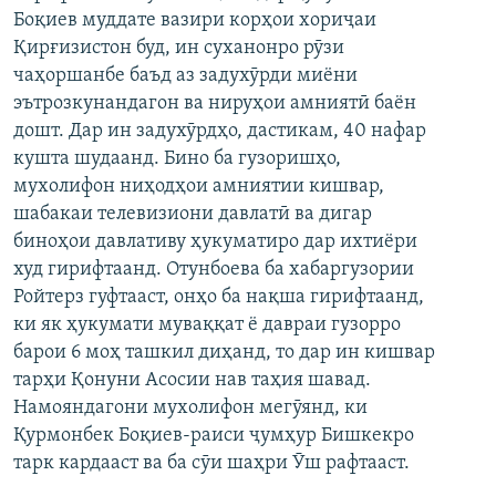
Боқиев муддате вазири корҳои хориҷаи
ГУЗОРИШҲОИ РАДИОӢ
Русский
Қирғизистон буд, ин суханонро рӯзи
чаҳоршанбе баъд аз задухӯрди миёни
ПАЙГИРӢ КУНЕД
эътрозкунандагон ва нируҳои амниятӣ баён
дошт. Дар ин задухӯрдҳо, дастикам, 40 нафар
кушта шудаанд. Бино ба гузоришҳо,
мухолифон ниҳодҳои амниятии кишвар,
шабакаи телевизиони давлатӣ ва дигар
биноҳои давлативу ҳукуматиро дар ихтиёри
Ҳамаи сомонаҳои RFE/RL
худ гирифтаанд. Отунбоева ба хабаргузории
Ройтерз гуфтааст, онҳо ба нақша гирифтаанд,
ки як ҳукумати муваққат ё давраи гузорро
барои 6 моҳ ташкил диҳанд, то дар ин кишвар
тарҳи Қонуни Асосии нав таҳия шавад.
Намояндагони мухолифон мегӯянд, ки
Қурмонбек Боқиев-раиси ҷумҳур Бишкекро
тарк кардааст ва ба сӯи шаҳри Ӯш рафтааст.