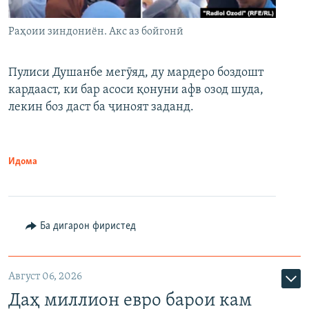
Раҳоии зиндониён. Акс аз бойгонӣ
Пулиси Душанбе мегӯяд, ду мардеро боздошт
кардааст, ки бар асоси қонуни афв озод шуда,
лекин боз даст ба ҷиноят заданд.
Идома
Ба дигарон фиристед
Август 06, 2026
Даҳ миллион евро барои кам