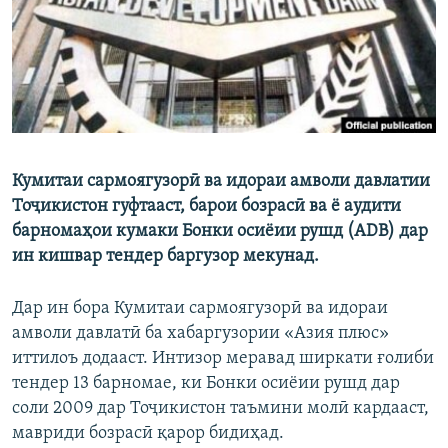
ГУЗОРИШҲОИ РАДИОӢ
Русский
ПАЙГИРӢ КУНЕД
Кумитаи сармоягузорӣ ва идораи амволи давлатии
Тоҷикистон гуфтааст, барои бозрасӣ ва ё аудити
Ҳамаи сомонаҳои RFE/RL
барномаҳои кумаки Бонки осиёии рушд (ADB) дар
ин кишвар тендер баргузор мекунад.
Дар ин бора Кумитаи сармоягузорӣ ва идораи
амволи давлатӣ ба хабаргузории «Азия плюс»
иттилоъ додааст. Интизор меравад ширкати ғолиби
тендер 13 барномае, ки Бонки осиёии рушд дар
соли 2009 дар Тоҷикистон таъмини молӣ кардааст,
мавриди бозрасӣ қарор бидиҳад.