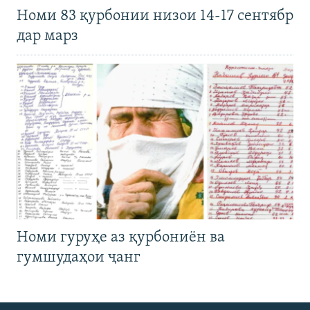
Номи 83 қурбонии низои 14-17 сентябр
дар марз
Номи гуруҳе аз қурбониён ва
гумшудаҳои ҷанг