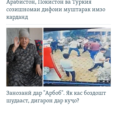
Арабистон, Покистон ва Туркия
созишномаи дифоии муштарак имзо
карданд
Занозанӣ дар "Арбоб". Як кас боздошт
шудааст, дигарон дар куҷо?