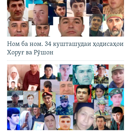
Ном ба ном. 34 кушташудаи ҳодисаҳои
Хоруғ ва Рӯшон