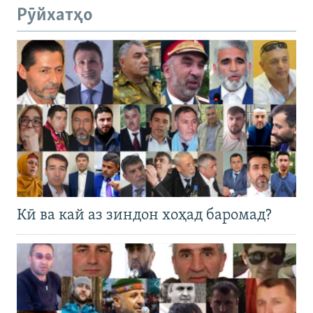
Рӯйхатҳо
Кӣ ва кай аз зиндон хоҳад баромад?