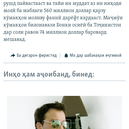
рушд пайвастааст ва тайи ин муддат аз ин ниҳоди
молӣ ба маблағи 560 миллион доллар қарзу
кӯмакҳои моливу фаннӣ дарёфт кардааст. Маҷмӯи
кӯмакҳои билоиавази Бонки осиёӣ ба Тоҷикистон
дар соли равон 74 миллион доллар баровард
мешавад.
Ба дигарон фиристед
Мо дар шабакаҳои иҷтимоӣ
Инҳо ҳам аҷоибанд, бинед: