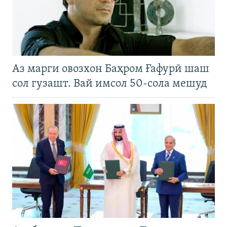
Аз марги овозхон Баҳром Ғафурӣ шаш
сол гузашт. Вай имсол 50-сола мешуд