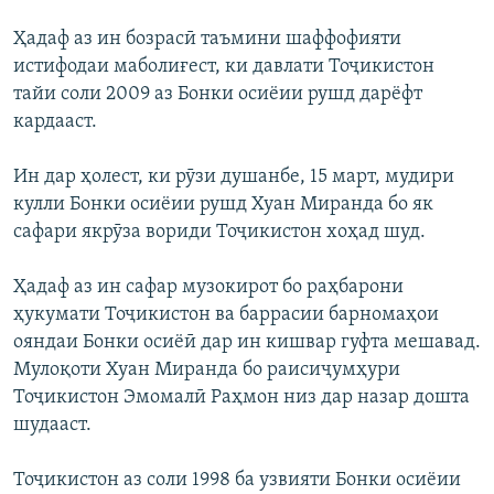
Ҳадаф аз ин бозрасӣ таъмини шаффофияти
истифодаи маболиғест, ки давлати Тоҷикистон
тайи соли 2009 аз Бонки осиёии рушд дарёфт
кардааст.
Ин дар ҳолест, ки рӯзи душанбе, 15 март, мудири
кулли Бонки осиёии рушд Хуан Миранда бо як
сафари якрӯза вориди Тоҷикистон хоҳад шуд.
Ҳадаф аз ин сафар музокирот бо раҳбарони
ҳукумати Тоҷикистон ва баррасии барномаҳои
ояндаи Бонки осиёӣ дар ин кишвар гуфта мешавад.
Мулоқоти Хуан Миранда бо раисиҷумҳури
Тоҷикистон Эмомалӣ Раҳмон низ дар назар дошта
шудааст.
Тоҷикистон аз соли 1998 ба узвияти Бонки осиёии