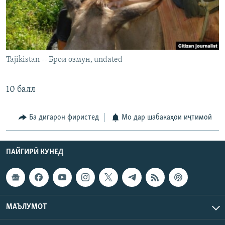
ГУЗОРИШҲОИ РАДИОӢ
Русский
ПАЙГИРӢ КУНЕД
Tajikistan -- Брои озмун, undated
10 балл
Ҳамаи сомонаҳои RFE/RL
Ба дигарон фиристед
Мо дар шабакаҳои иҷтимоӣ
ПАЙГИРӢ КУНЕД
МАЪЛУМОТ