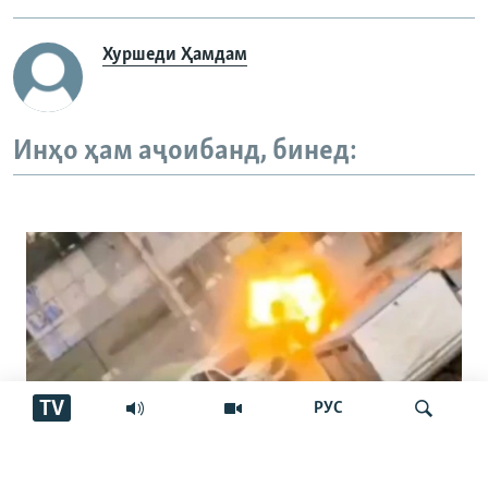
Хуршеди Ҳамдам
Инҳо ҳам аҷоибанд, бинед:
TV
РУС