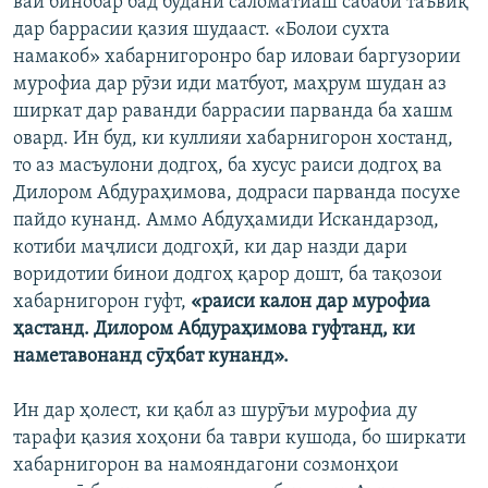
вай бинобар бад будани саломатиаш сабаби таъвиқ
дар баррасии қазия шудааст. «Болои сухта
намакоб» хабарнигоронро бар иловаи баргузории
мурофиа дар рӯзи иди матбуот, маҳрум шудан аз
ширкат дар раванди баррасии парванда ба хашм
овард. Ин буд, ки куллияи хабарнигорон хостанд,
то аз масъулони додгоҳ, ба хусус раиси додгоҳ ва
Дилором Абдураҳимова, додраси парванда посухе
пайдо кунанд. Аммо Абдуҳамиди Искандарзод,
котиби маҷлиси додгоҳӣ, ки дар назди дари
воридотии бинои додгоҳ қарор дошт, ба тақозои
хабарнигорон гуфт,
«раиси калон дар мурофиа
ҳастанд. Дилором Абдураҳимова гуфтанд, ки
наметавонанд сӯҳбат кунанд».
Ин дар ҳолест, ки қабл аз шурӯъи мурофиа ду
тарафи қазия хоҳони ба таври кушода, бо ширкати
хабарнигорон ва намояндагони созмонҳои