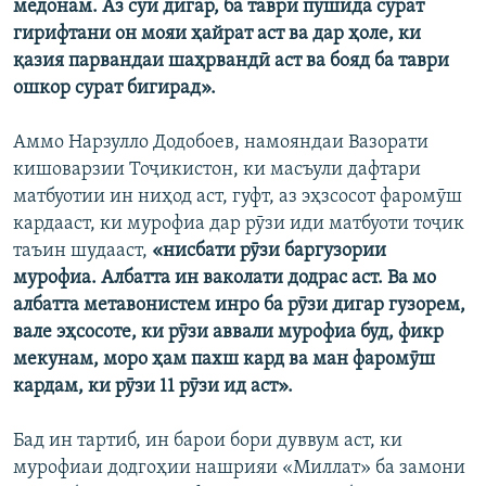
медонам. Аз сӯи дигар, ба таври пӯшида сурат
гирифтани он мояи ҳайрат аст ва дар ҳоле, ки
қазия парвандаи шаҳрвандӣ аст ва бояд ба таври
ошкор сурат бигирад».
Аммо Нарзулло Додобоев, намояндаи Вазорати
кишоварзии Тоҷикистон, ки масъули дафтари
матбуотии ин ниҳод аст, гуфт, аз эҳзсосот фаромӯш
кардааст, ки мурофиа дар рӯзи иди матбуоти тоҷик
таъин шудааст,
«нисбати рӯзи баргузории
мурофиа. Албатта ин ваколати додрас аст. Ва мо
албатта метавонистем инро ба рӯзи дигар гузорем,
вале эҳсосоте, ки рӯзи аввали мурофиа буд, фикр
мекунам, моро ҳам пахш кард ва ман фаромӯш
кардам, ки рӯзи 11 рӯзи ид аст».
Бад ин тартиб, ин барои бори дуввум аст, ки
мурофиаи додгоҳии нашрияи «Миллат» ба замони