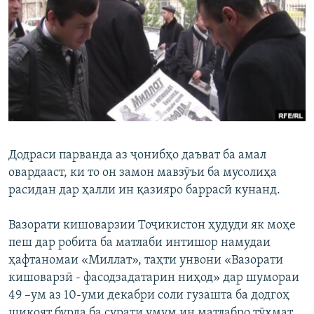
ГУЗОРИШҲОИ РАДИОӢ
Русский
ПАЙГИРӢ КУНЕД
Додраси парванда аз ҷонибҳо даъват ба амал
Ҳамаи сомонаҳои RFE/RL
овардааст, ки то он замон мавзӯъи ба мусолиҳа
расидан дар ҳалли ин қазияро баррасӣ кунанд.
Вазорати кишоварзии Тоҷикистон ҳудуди як моҳе
пеш дар робита ба матлаби интишор намудаи
ҳафтаномаи «Миллат», таҳти унвони «Вазорати
кишоварзӣ - фасодзадатарин ниҳод» дар шумораи
49 –ум аз 10-уми декабри соли гузашта ба додгоҳ
шикоят бурда ба сурати умум ин матлабро тӯҳмат