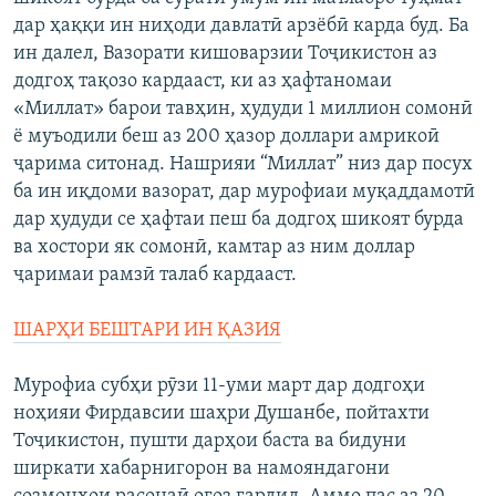
дар ҳаққи ин ниҳоди давлатӣ арзёбӣ карда буд. Ба
ин далел, Вазорати кишоварзии Тоҷикистон аз
додгоҳ тақозо кардааст, ки аз ҳафтаномаи
«Миллат» барои тавҳин, ҳудуди 1 миллион сомонӣ
ё муъодили беш аз 200 ҳазор доллари амрикоӣ
ҷарима ситонад. Нашрияи “Миллат” низ дар посух
ба ин иқдоми вазорат, дар мурофиаи муқаддамотӣ
дар ҳудуди се ҳафтаи пеш ба додгоҳ шикоят бурда
ва хостори як сомонӣ, камтар аз ним доллар
ҷаримаи рамзӣ талаб кардааст.
ШАРҲИ БЕШТАРИ ИН ҚАЗИЯ
Мурофиа субҳи рӯзи 11-уми март дар додгоҳи
ноҳияи Фирдавсии шаҳри Душанбе, пойтахти
Тоҷикистон, пушти дарҳои баста ва бидуни
ширкати хабарнигорон ва намояндагони