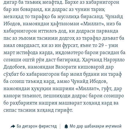
дигар ба таъвиқ меафтад. Бархе аз хабарнигорон
бар ин боваранд, ки додрас аз чунин тариқ
мехоҳад то тарафҳо ба мусолиҳа бирасанд. Ҷунайд
Ибодов, намояндаи ҳафтаномаи «Миллат», низ ба
хабарнигорон иттилоъ дод, ки додраси парванда
пас аз эъломи тасмими додгоҳ аз тарафҳо даъват ба
амал овардааст, ки аз ин фурсат, яъне то 29 – уми
март истифода карда, иқдомотеро барои расидан ба
созиши оштӣ рӯи даст бигиранд. Ҳарчанд Нарзулло
Додобоев, намояндаи Вазорати кишоварзӣ дар
сӯҳбат бо хабарнигорон бар моил будани ин тараф
ба созиш таъкид кард, аммо Ҷунайд Ибодов,
намояндаи ҳуқуқии нашрияи «Миллат», гуфт, дар
канори таъинот, пешниҳоди додрас барои созишро
бо раҳбарияти нашрия машварат хоҳанд кард ва
сипас тасмим хоҳанд гирифт.
Ба дигарон фиристед
Мо дар шабакаҳои иҷтимоӣ