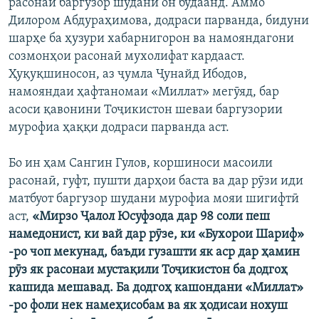
расонаӣ баргузор шудани он будаанд. Аммо
Дилором Абдураҳимова, додраси парванда, бидуни
шарҳе ба ҳузури хабарнигорон ва намояндагони
созмонҳои расонаӣ мухолифат кардааст.
Ҳуқуқшиносон, аз ҷумла Ҷунайд Ибодов,
намояндаи ҳафтаномаи «Миллат» мегӯяд, бар
асоси қавонини Тоҷикистон шеваи баргузории
мурофиа ҳаққи додраси парванда аст.
Бо ин ҳам Сангин Гулов, коршиноси масоили
расонаӣ, гуфт, пушти дарҳои баста ва дар рӯзи иди
матбуот баргузор шудани мурофиа мояи шигифтӣ
аст,
«Мирзо Ҷалол Юсуфзода дар 98 соли пеш
намедонист, ки вай дар рӯзе, ки «Бухорои Шариф»
-ро чоп мекунад, баъди гузашти як аср дар ҳамин
рӯз як расонаи мустақили Тоҷикистон ба додгоҳ
кашида мешавад. Ба додгоҳ кашондани «Миллат»
-ро фоли нек намеҳисобам ва як ҳодисаи нохуш