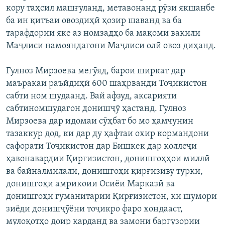
кору таҳсил машғуланд, метавонанд рӯзи якшанбе
ба ин қитъаи овоздиҳӣ ҳозир шаванд ва ба
тарафдории яке аз номзадҳо ба мақоми вакили
Маҷлиси намояндагони Маҷлиси олӣ овоз диҳанд.
Гулноз Мирзоева мегӯяд, барои ширкат дар
маъракаи раъйдиҳӣ 600 шаҳрванди Тоҷикистон
сабти ном шудаанд. Вай афзуд, аксарияти
сабтиномшудагон донишҷӯ ҳастанд. Гулноз
Мирзоева дар идомаи сӯҳбат бо мо ҳамчунин
тазаккур дод, ки дар ду ҳафтаи охир кормандони
сафорати Тоҷикистон дар Бишкек дар коллеҷи
ҳавонавардии Қирғизистон, донишгоҳҳои миллӣ
ва байналмилалӣ, донишгоҳи қирғизиву туркӣ,
донишгоҳи амрикоии Осиёи Марказӣ ва
донишгоҳи гуманитарии Қирғизистон, ки шумори
зиёди донишҷӯёни тоҷикро фаро хондааст,
мулоқотҳо доир карданд ва замони баргузории