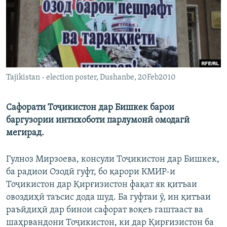
ГУЗОРИШҲОИ РАДИОӢ
Русский
ПАЙГИРӢ КУНЕД
Tajikistan - election poster, Dushanbe, 20Feb2010
Сафорати Тоҷикистон дар Бишкек барои
Ҳамаи сомонаҳои RFE/RL
баргузории интихоботи парлумонӣ омодагӣ
мегирад.
Гулноз Мирзоева, консули Тоҷикистон дар Бишкек,
ба радиои Озодӣ гуфт, бо қарори КМИР-и
Тоҷикистон дар Қирғизистон фақат як қитъаи
овоздиҳӣ таъсис дода шуд. Ба гуфтаи ӯ, ин қитъаи
раъйдиҳӣ дар бинои сафорат воқеъ гаштааст ва
шаҳрвандони Тоҷикистон, ки дар Қирғизистон ба