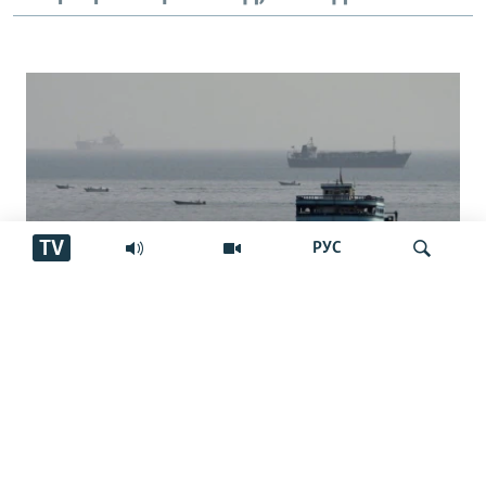
TV
РУС
Нархи нафт се дарсад боло рафт
Ҷустуҷӯ