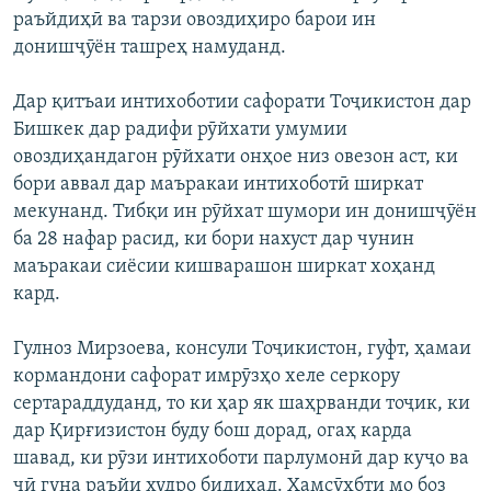
раъйдиҳӣ ва тарзи овоздиҳиро барои ин
донишҷӯён ташреҳ намуданд.
Дар қитъаи интихоботии сафорати Тоҷикистон дар
Бишкек дар радифи рӯйхати умумии
овоздиҳандагон рӯйхати онҳое низ овезон аст, ки
бори аввал дар маъракаи интихоботӣ ширкат
мекунанд. Тибқи ин рӯйхат шумори ин донишҷӯён
ба 28 нафар расид, ки бори нахуст дар чунин
маъракаи сиёсии кишварашон ширкат хоҳанд
кард.
Гулноз Мирзоева, консули Тоҷикистон, гуфт, ҳамаи
кормандони сафорат имрӯзҳо хеле серкору
сертараддуданд, то ки ҳар як шаҳрванди тоҷик, ки
дар Қирғизистон буду бош дорад, огаҳ карда
шавад, ки рӯзи интихоботи парлумонӣ дар куҷо ва
чӣ гуна раъйи худро бидиҳад. Ҳамсӯҳбти мо боз