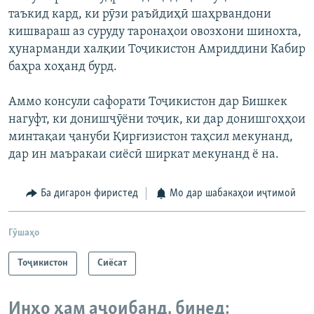
таъкид кард, ки рӯзи раъйдиҳӣ шаҳрвандони
кишвараш аз суруду таронаҳои овозхони шинохта,
ҳунарманди халқии Тоҷикистон Амриддини Кабир
баҳра хоҳанд бурд.
Аммо консули сафорати Тоҷикистон дар Бишкек
нагуфт, ки донишҷӯёни тоҷик, ки дар донишгоҳҳои
минтақаи ҷануби Қирғизистон таҳсил мекунанд,
дар ин маъракаи сиёсӣ ширкат мекунанд ё на.
Ба дигарон фиристед
Мо дар шабакаҳои иҷтимоӣ
Гӯшаҳо
Тоҷикистон
Сиёсат
Инҳо ҳам аҷоибанд, бинед: