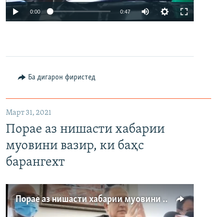
Auto
0:00
0:47
240p
360p
480p
Auto
240p
360p
480p
Ба дигарон фиристед
Март 31, 2021
Порае аз нишасти хабарии
муовини вазир, ки баҳс
барангехт
Порае аз нишасти хабарии муовини вазир, ки баҳс барангехт