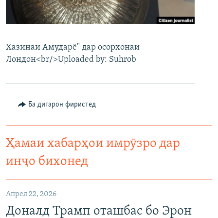
ГУЗОРИШҲОИ РАДИОӢ
Русский
ПАЙГИРӢ КУНЕД
Хазинаи Амударё" дар осорхонаи
Лондон<br/>Uploaded by: Suhrob
Ба дигарон фиристед
Ҳамаи сомонаҳои RFE/RL
Ҳамаи хабарҳои имрӯзро дар
инҷо бихонед
Апрел 22, 2026
Доналд Трамп оташбас бо Эрон