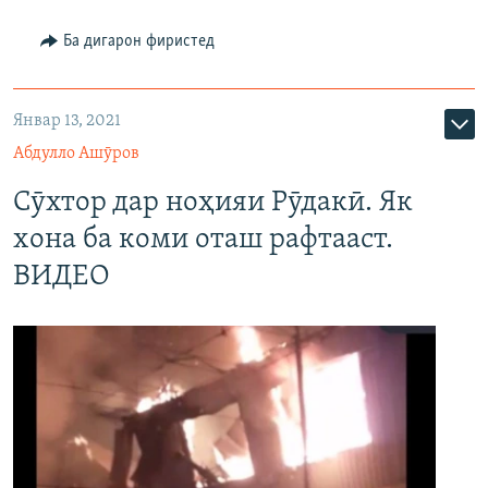
480p
Auto
240p
360p
480p
Ба дигарон фиристед
720p
720p
1080p
1080p
Январ 13, 2021
Абдулло Ашӯров
Сӯхтор дар ноҳияи Рӯдакӣ. Як
хона ба коми оташ рафтааст.
ВИДЕО