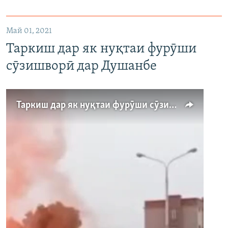
1080p
Май 01, 2021
Таркиш дар як нуқтаи фурӯши
сӯзишворӣ дар Душанбе
Auto
240p
360p
480p
Таркиш дар як нуқтаи фурӯши сӯзишворӣ дар Душанбе
720p
1080p