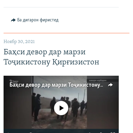
480p
Auto
240p
360p
480p
Ба дигарон фиристед
720p
720p
1080p
1080p
Ноябр 30, 2021
Баҳси девор дар марзи
Тоҷикистону Қирғизистон
Баҳси девор дар марзи Тоҷикистону Қирғизистон
Феълан кор намекунад