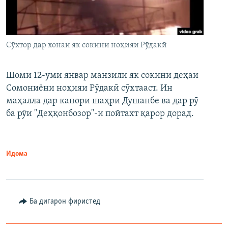
Сӯхтор дар хонаи як сокини ноҳияи Рӯдакӣ
Шоми 12-уми январ манзили як сокини деҳаи
Сомониёни ноҳияи Рӯдакӣ сӯхтааст. Ин
маҳалла дар канори шаҳри Душанбе ва дар рӯ
ба рӯи "Деҳқонбозор"-и пойтахт қарор дорад.
Идома
Ба дигарон фиристед