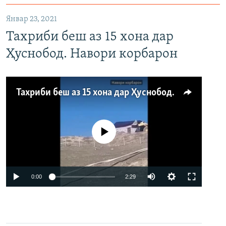
Январ 23, 2021
Тахриби беш аз 15 хона дар
Ҳуснобод. Навори корбарон
Тахриби беш аз 15 хона дар Ҳуснобод. Навори корбарон
Феълан кор намекунад
Auto
0:00
2:29
240p
360p