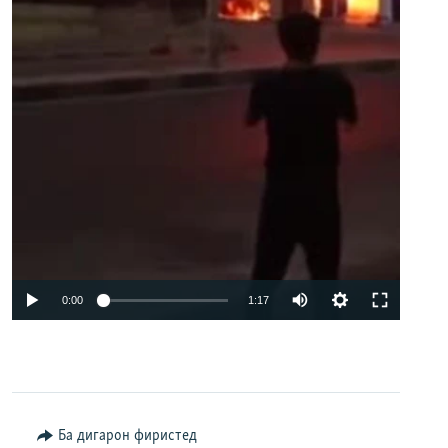
Auto
0:00
1:17
240p
360p
480p
Ба дигарон фиристед
720p