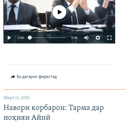
Феълан кор намекунад
Auto
0:00
0:36
240p
360p
480p
Auto
240p
360p
480p
Ба дигарон фиристед
Март 11, 2021
Навори корбарон: Тарма дар
ноҳияи Айнӣ