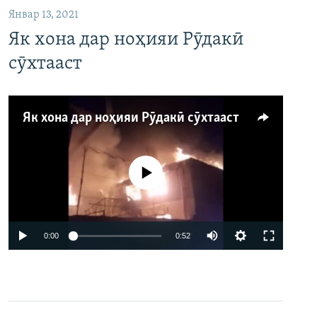
Январ 13, 2021
Як хона дар ноҳияи Рӯдакӣ
сӯхтааст
Як хона дар ноҳияи Рӯдакӣ сӯхтааст
Феълан кор намекунад
Auto
0:00
0:52
240p
360p
480p