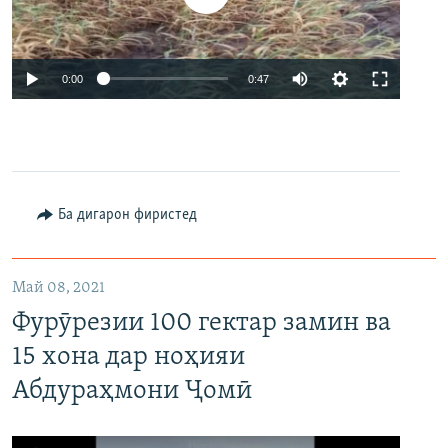
Auto
0:00
0:47
240p
360p
480p
Auto
240p
360p
480p
Ба дигарон фиристед
720p
720p
Май 08, 2021
Фурӯрезии 100 гектар замин ва
15 хона дар ноҳияи
Абдураҳмони Ҷомӣ