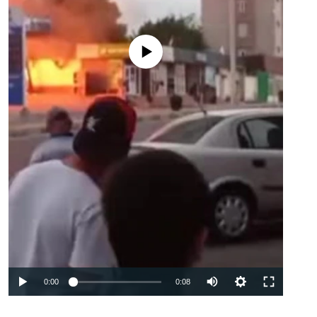
Феълан кор намекунад
Auto
0:00
0:08
240p