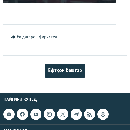
240p
360p
480p
Auto
240p
360p
480p
Ба дигарон фиристед
720p
720p
1080p
1080p
Ёфтҳои бештар
ПАЙГИРӢ КУНЕД