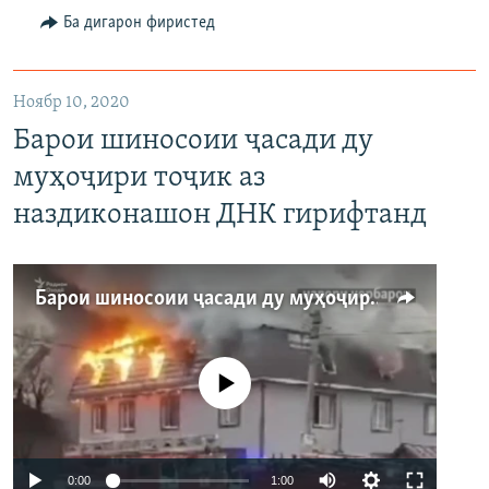
Auto
240p
360p
480p
Ба дигарон фиристед
Ноябр 10, 2020
Барои шиносоии ҷасади ду
муҳоҷири тоҷик аз
наздиконашон ДНК гирифтанд
Барои шиносоии ҷасади ду муҳоҷири тоҷик аз наздиконашон ДНК гирифтанд
Феълан кор намекунад
Auto
0:00
1:00