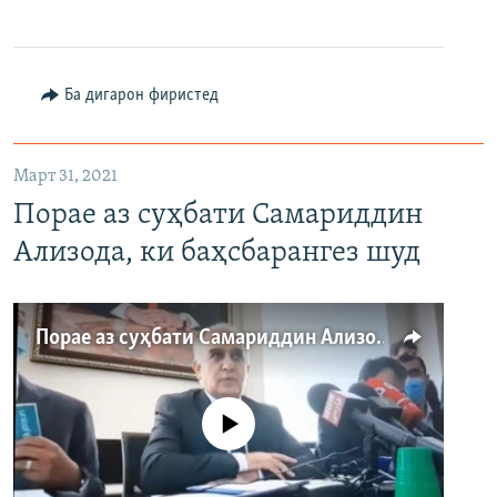
360p
480p
Ба дигарон фиристед
720p
1080p
Март 31, 2021
Порае аз суҳбати Самариддин
Ализода, ки баҳсбарангез шуд
Auto
240p
360p
480p
Порае аз суҳбати Самариддин Ализода, ки баҳсбарангез шуд
720p
1080p
Феълан кор намекунад