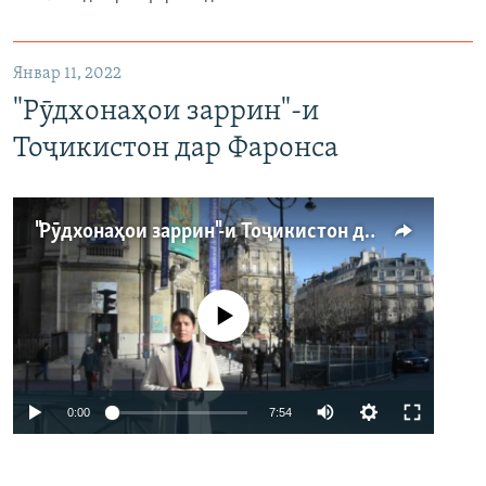
Январ 11, 2022
"Рӯдхонаҳои заррин"-и
Тоҷикистон дар Фаронса
"Рӯдхонаҳои заррин"-и Тоҷикистон дар Фаронса
Феълан кор намекунад
Auto
0:00
7:54
240p
360p