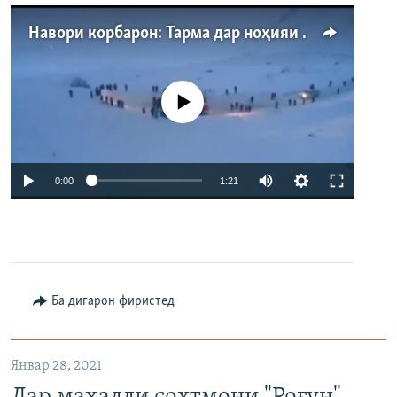
Навори корбарон: Тарма дар ноҳияи Айнӣ
Феълан кор намекунад
Auto
0:00
1:21
240p
360p
480p
Auto
240p
360p
480p
Ба дигарон фиристед
Январ 28, 2021