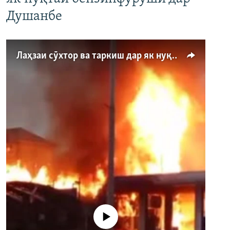
Душанбе
Лаҳзаи сӯхтор ва таркиш дар як нуқтаи бензинфурӯшӣ дар Душанбе
Феълан кор намекунад