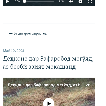
0:00
1:48
Ба дигарон фиристед
Май 10, 2021
Деҳқоне дар Зафаробод мегӯяд,
аз беобӣ азият мекашанд
Деҳқоне дар Зафаробод мегӯяд, аз беобӣ азият мекашанд
Феълан кор намекунад