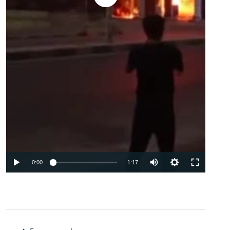
Auto
0:00
1:17
240p
360p
480p