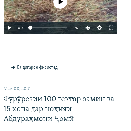
Феълан кор намекунад
Auto
0:00
0:47
240p
360p
480p
Auto
240p
360p
480p
Ба дигарон фиристед
720p
720p
Май 08, 2021
Фурӯрезии 100 гектар замин ва
15 хона дар ноҳияи
Абдураҳмони Ҷомӣ