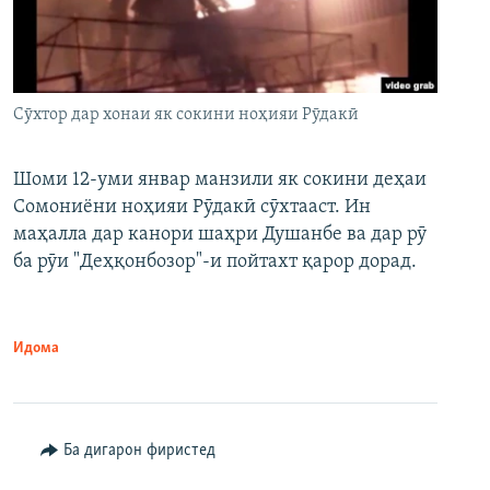
Сӯхтор дар хонаи як сокини ноҳияи Рӯдакӣ
Шоми 12-уми январ манзили як сокини деҳаи
Сомониёни ноҳияи Рӯдакӣ сӯхтааст. Ин
маҳалла дар канори шаҳри Душанбе ва дар рӯ
ба рӯи "Деҳқонбозор"-и пойтахт қарор дорад.
Идома
Ба дигарон фиристед