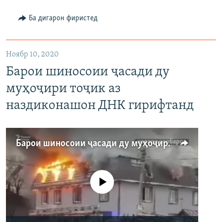
480p
Auto
240p
360p
480p
Ба дигарон фиристед
Ноябр 10, 2020
Барои шиносоии ҷасади ду
муҳоҷири тоҷик аз
наздиконашон ДНК гирифтанд
Барои шиносоии ҷасади ду муҳоҷири тоҷик аз наздиконашон ДНК гирифтанд
Феълан кор намекунад