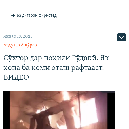
480p
Auto
240p
360p
480p
Ба дигарон фиристед
720p
720p
1080p
1080p
Январ 13, 2021
Абдулло Ашӯров
Сӯхтор дар ноҳияи Рӯдакӣ. Як
хона ба коми оташ рафтааст.
ВИДЕО