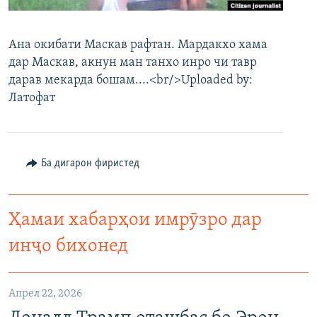
ГУЗОРИШҲОИ РАДИОӢ
Русский
Ана окибати Маскав рафтан. Мардакхо хама
дар Маскав, акнун ман танхо инро чи тавр
ПАЙГИРӢ КУНЕД
дарав мекарда бошам....<br/>Uploaded by:
Латофат
Ҳамаи сомонаҳои RFE/RL
Ба дигарон фиристед
Ҳамаи хабарҳои имрӯзро дар
инҷо бихонед
Апрел 22, 2026