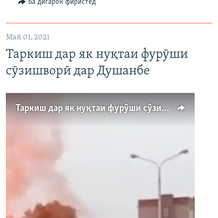
Ба дигарон фиристед
720p
1080p
Май 01, 2021
Таркиш дар як нуқтаи фурӯши
сӯзишворӣ дар Душанбе
Auto
240p
360p
480p
Таркиш дар як нуқтаи фурӯши сӯзишворӣ дар Душанбе
720p
1080p