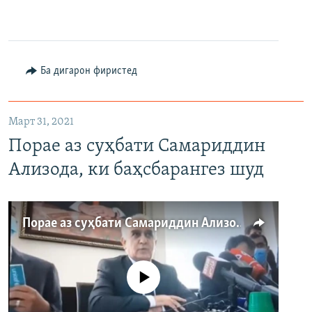
360p
480p
Ба дигарон фиристед
720p
1080p
Март 31, 2021
Порае аз суҳбати Самариддин
Ализода, ки баҳсбарангез шуд
Auto
240p
360p
480p
Порае аз суҳбати Самариддин Ализода, ки баҳсбарангез шуд
720p
1080p
Феълан кор намекунад