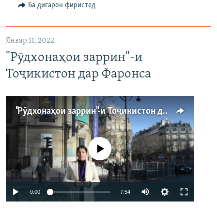
1080p
Ба дигарон фиристед
Январ 11, 2022
"Рӯдхонаҳои заррин"-и
Тоҷикистон дар Фаронса
"Рӯдхонаҳои заррин"-и Тоҷикистон дар Фаронса
Феълан кор намекунад
Auto
0:00
7:54
240p