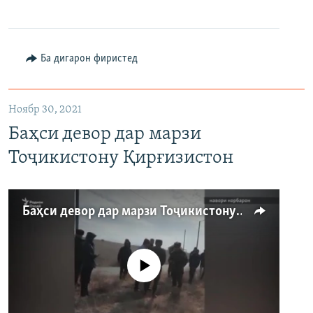
360p
480p
Auto
240p
360p
480p
Ба дигарон фиристед
720p
720p
1080p
1080p
Ноябр 30, 2021
Баҳси девор дар марзи
Тоҷикистону Қирғизистон
Баҳси девор дар марзи Тоҷикистону Қирғизистон
Феълан кор намекунад