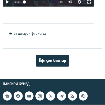
Auto
0:00
1:00
240p
360p
480p
Auto
240p
360p
480p
Ба дигарон фиристед
720p
720p
1080p
1080p
Ёфтҳои бештар
ПАЙГИРӢ КУНЕД