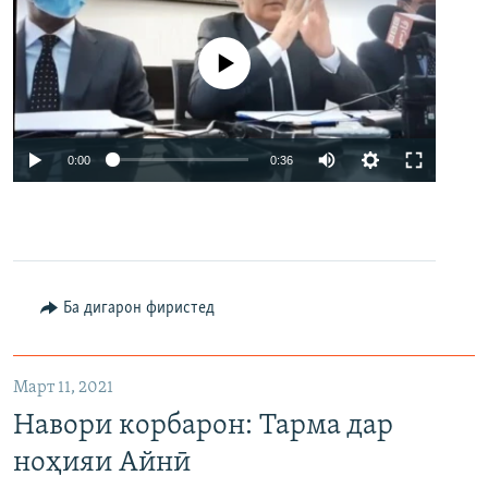
Феълан кор намекунад
Auto
0:00
0:36
240p
360p
480p
Auto
240p
360p
480p
Ба дигарон фиристед
Март 11, 2021
Навори корбарон: Тарма дар
ноҳияи Айнӣ