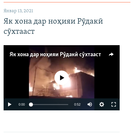
Январ 13, 2021
Як хона дар ноҳияи Рӯдакӣ
сӯхтааст
Як хона дар ноҳияи Рӯдакӣ сӯхтааст
Феълан кор намекунад
Auto
0:00
0:52
240p
360p