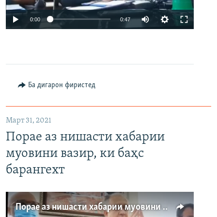
Auto
0:00
0:47
240p
360p
480p
Auto
240p
360p
480p
Ба дигарон фиристед
Март 31, 2021
Порае аз нишасти хабарии
муовини вазир, ки баҳс
барангехт
Порае аз нишасти хабарии муовини вазир, ки баҳс барангехт