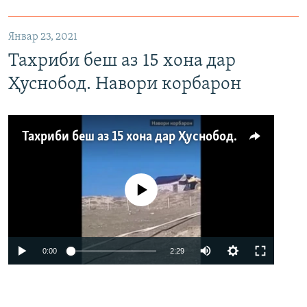
1080p
Январ 23, 2021
Тахриби беш аз 15 хона дар
Ҳуснобод. Навори корбарон
Тахриби беш аз 15 хона дар Ҳуснобод. Навори корбарон
Феълан кор намекунад
Auto
0:00
2:29
240p
360p