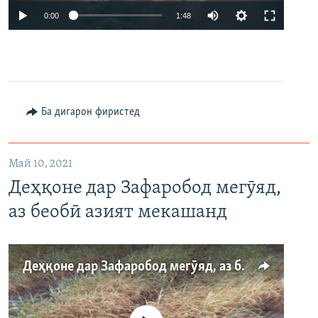
0:00
1:48
Ба дигарон фиристед
Май 10, 2021
Деҳқоне дар Зафаробод мегӯяд,
аз беобӣ азият мекашанд
Деҳқоне дар Зафаробод мегӯяд, аз беобӣ азият мекашанд