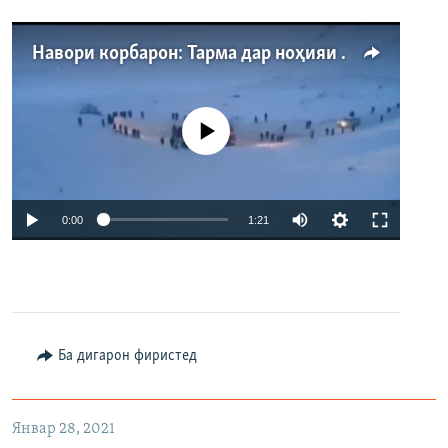
Навори корбарон: Тарма дар ноҳияи Айнӣ
Феълан кор намекунад
Auto
0:00
1:21
240p
360p
480p
Auto
240p
360p
480p
Ба дигарон фиристед
Январ 28, 2021