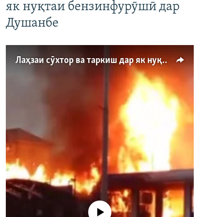
як нуқтаи бензинфурӯшӣ дар
Душанбе
Лаҳзаи сӯхтор ва таркиш дар як нуқтаи бензинфурӯшӣ дар Душанбе
Феълан кор намекунад