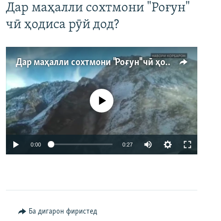
Дар маҳалли сохтмони "Роғун"
чӣ ҳодиса рӯй дод?
Дар маҳалли сохтмони "Роғун" чӣ ҳодиса рӯй дод?
Феълан кор намекунад
Auto
0:00
0:27
240p
360p
480p
Auto
240p
360p
480p
Ба дигарон фиристед
720p
720p
1080p