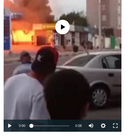
Феълан кор намекунад
Auto
0:00
0:08
240p