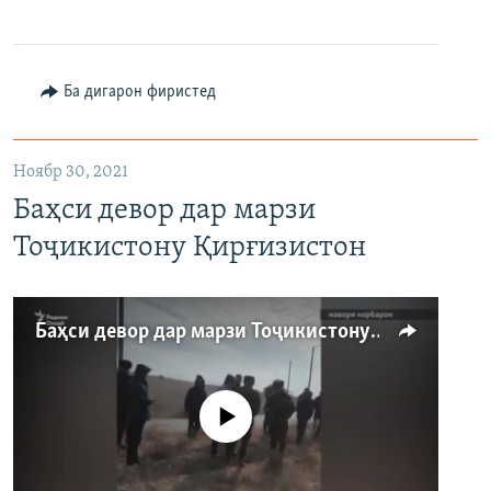
360p
480p
Auto
240p
360p
480p
Ба дигарон фиристед
720p
720p
1080p
1080p
Ноябр 30, 2021
Баҳси девор дар марзи
Тоҷикистону Қирғизистон
Баҳси девор дар марзи Тоҷикистону Қирғизистон
Феълан кор намекунад