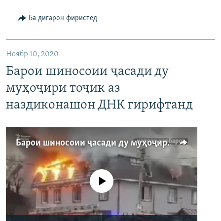
480p
Auto
240p
360p
480p
Ба дигарон фиристед
Ноябр 10, 2020
Барои шиносоии ҷасади ду
муҳоҷири тоҷик аз
наздиконашон ДНК гирифтанд
Барои шиносоии ҷасади ду муҳоҷири тоҷик аз наздиконашон ДНК гирифтанд
Феълан кор намекунад