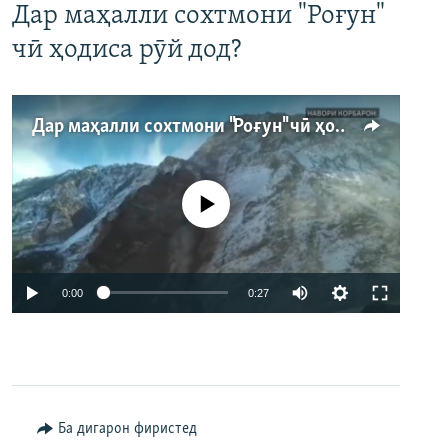
Дар маҳалли сохтмони "Роғун"
чӣ ҳодиса рӯй дод?
Дар маҳалли сохтмони "Роғун" чӣ ҳодиса рӯй дод?
Феълан кор намекунад
Auto
0:00
0:27
240p
360p
480p
Auto
240p
360p
480p
Ба дигарон фиристед
720p
720p
1080p