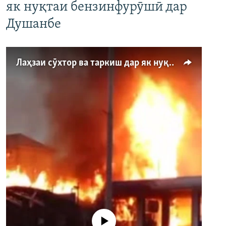
як нуқтаи бензинфурӯшӣ дар
Душанбе
Лаҳзаи сӯхтор ва таркиш дар як нуқтаи бензинфурӯшӣ дар Душанбе
Феълан кор намекунад