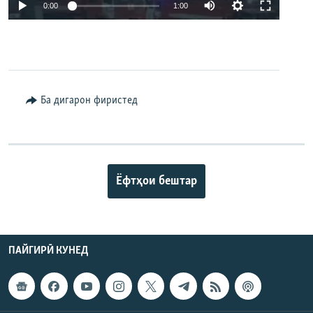
Auto
0:00
1:00
240p
360p
480p
Auto
240p
360p
480p
Ба дигарон фиристед
720p
720p
1080p
1080p
Ёфтҳои бештар
ПАЙГИРӢ КУНЕД