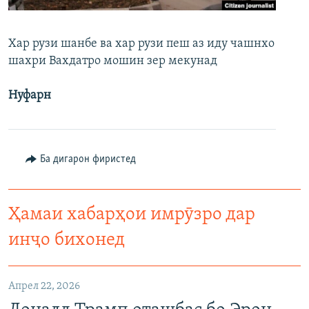
ГУЗОРИШҲОИ РАДИОӢ
Русский
Хар рузи шанбе ва хар рузи пеш аз иду чашнхо
шахри Вахдатро мошин зер мекунад
ПАЙГИРӢ КУНЕД
Нуфарн
Ҳамаи сомонаҳои RFE/RL
Ба дигарон фиристед
Ҳамаи хабарҳои имрӯзро дар
инҷо бихонед
Апрел 22, 2026