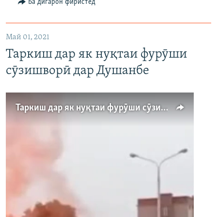
Ба дигарон фиристед
720p
1080p
Май 01, 2021
Таркиш дар як нуқтаи фурӯши
сӯзишворӣ дар Душанбе
Auto
240p
360p
480p
Таркиш дар як нуқтаи фурӯши сӯзишворӣ дар Душанбе
720p
1080p