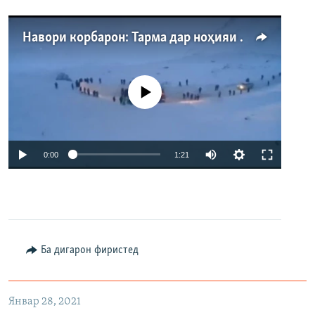
Навори корбарон: Тарма дар ноҳияи Айнӣ
Феълан кор намекунад
Auto
0:00
1:21
240p
360p
480p
Auto
240p
360p
480p
Ба дигарон фиристед
Январ 28, 2021