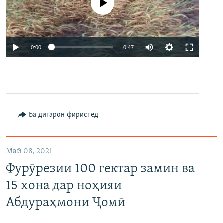
Феълан кор намекунад
Auto
0:00
0:47
240p
360p
480p
Auto
240p
360p
480p
Ба дигарон фиристед
720p
720p
Май 08, 2021
Фурӯрезии 100 гектар замин ва
15 хона дар ноҳияи
Абдураҳмони Ҷомӣ