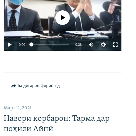
Феълан кор намекунад
Auto
0:00
0:36
240p
360p
480p
Auto
240p
360p
480p
Ба дигарон фиристед
Март 11, 2021
Навори корбарон: Тарма дар
ноҳияи Айнӣ