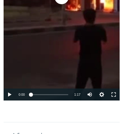
Auto
0:00
1:17
240p
360p
480p