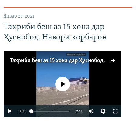
1080p
Январ 23, 2021
Тахриби беш аз 15 хона дар
Ҳуснобод. Навори корбарон
Тахриби беш аз 15 хона дар Ҳуснобод. Навори корбарон
Феълан кор намекунад
Auto
0:00
2:29
240p
360p