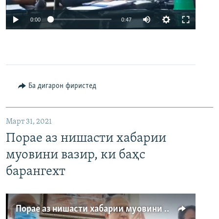
Auto
0:00
0:47
240p
360p
480p
Auto
240p
360p
480p
Ба дигарон фиристед
Март 31, 2021
Порае аз нишасти хабарии
муовини вазир, ки баҳс
барангехт
Порае аз нишасти хабарии муовини вазир, ки баҳс барангехт