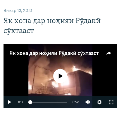
Январ 13, 2021
Як хона дар ноҳияи Рӯдакӣ
сӯхтааст
Як хона дар ноҳияи Рӯдакӣ сӯхтааст
Феълан кор намекунад
Auto
0:00
0:52
240p
360p