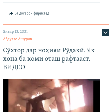
480p
Auto
240p
360p
480p
Ба дигарон фиристед
720p
720p
1080p
1080p
Январ 13, 2021
Абдулло Ашӯров
Сӯхтор дар ноҳияи Рӯдакӣ. Як
хона ба коми оташ рафтааст.
ВИДЕО