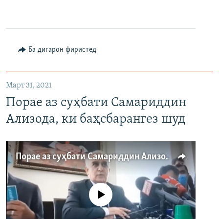
360p
480p
Ба дигарон фиристед
720p
1080p
Март 31, 2021
Порае аз суҳбати Самариддин
Ализода, ки баҳсбарангез шуд
Auto
240p
360p
480p
Порае аз суҳбати Самариддин Ализода, ки баҳсбарангез шуд
720p
1080p
Феълан кор намекунад