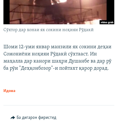
Сӯхтор дар хонаи як сокини ноҳияи Рӯдакӣ
Шоми 12-уми январ манзили як сокини деҳаи
Сомониёни ноҳияи Рӯдакӣ сӯхтааст. Ин
маҳалла дар канори шаҳри Душанбе ва дар рӯ
ба рӯи "Деҳқонбозор"-и пойтахт қарор дорад.
Идома
Ба дигарон фиристед