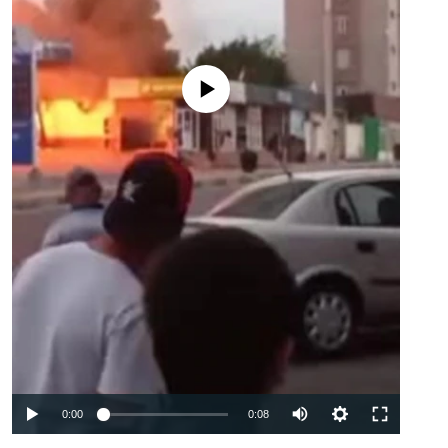
Феълан кор намекунад
Auto
0:00
0:08
240p