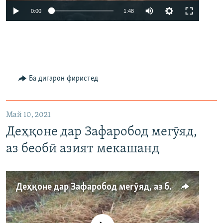
0:00
1:48
Ба дигарон фиристед
Май 10, 2021
Деҳқоне дар Зафаробод мегӯяд,
аз беобӣ азият мекашанд
Деҳқоне дар Зафаробод мегӯяд, аз беобӣ азият мекашанд