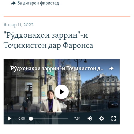
1080p
Ба дигарон фиристед
Январ 11, 2022
"Рӯдхонаҳои заррин"-и
Тоҷикистон дар Фаронса
"Рӯдхонаҳои заррин"-и Тоҷикистон дар Фаронса
Феълан кор намекунад
Auto
0:00
7:54
240p