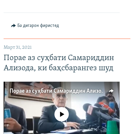
360p
480p
Ба дигарон фиристед
720p
1080p
Март 31, 2021
Порае аз суҳбати Самариддин
Ализода, ки баҳсбарангез шуд
Auto
240p
360p
480p
Порае аз суҳбати Самариддин Ализода, ки баҳсбарангез шуд
720p
1080p
Феълан кор намекунад