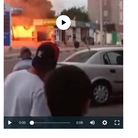
Феълан кор намекунад
Auto
0:00
0:08
240p