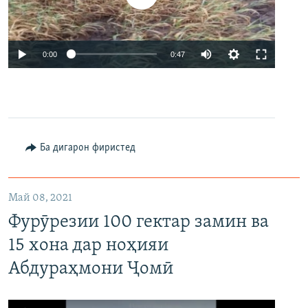
Auto
0:00
0:47
240p
360p
480p
Auto
240p
360p
480p
Ба дигарон фиристед
720p
720p
Май 08, 2021
Фурӯрезии 100 гектар замин ва
15 хона дар ноҳияи
Абдураҳмони Ҷомӣ