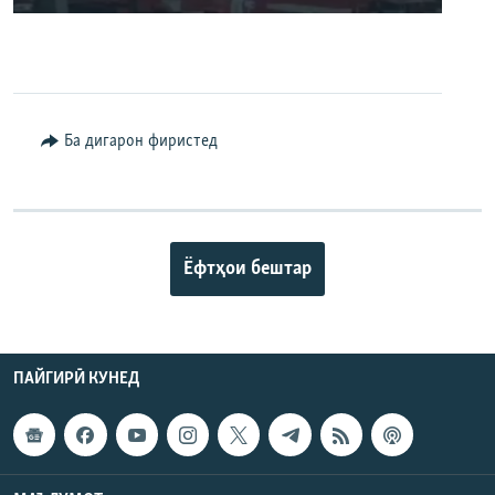
240p
360p
480p
Auto
240p
360p
480p
Ба дигарон фиристед
720p
720p
1080p
1080p
Ёфтҳои бештар
ПАЙГИРӢ КУНЕД