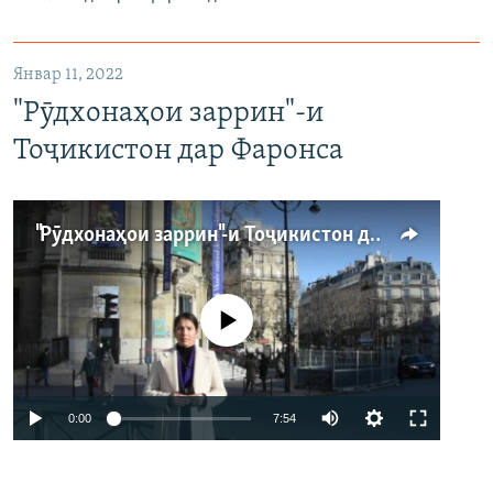
Январ 11, 2022
"Рӯдхонаҳои заррин"-и
Тоҷикистон дар Фаронса
"Рӯдхонаҳои заррин"-и Тоҷикистон дар Фаронса
Феълан кор намекунад
Auto
0:00
7:54
240p
360p