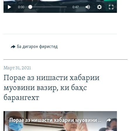
Auto
0:00
0:47
240p
360p
480p
Auto
240p
360p
480p
Ба дигарон фиристед
Март 31, 2021
Порае аз нишасти хабарии
муовини вазир, ки баҳс
барангехт
Порае аз нишасти хабарии муовини вазир, ки баҳс барангехт