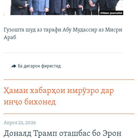
ГУЗОРИШҲОИ РАДИОӢ
Русский
ПАЙГИРӢ КУНЕД
Гузошта шуд аз тарафи Абу Мудассир аз Мисри
Араб
Ба дигарон фиристед
Ҳамаи сомонаҳои RFE/RL
Ҳамаи хабарҳои имрӯзро дар
инҷо бихонед
Апрел 22, 2026
Доналд Трамп оташбас бо Эрон