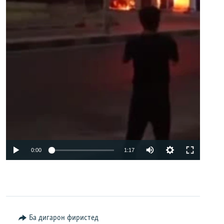
Auto
0:00
1:17
240p
360p
480p
Ба дигарон фиристед
720p