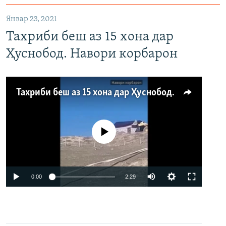
Январ 23, 2021
Тахриби беш аз 15 хона дар
Ҳуснобод. Навори корбарон
Тахриби беш аз 15 хона дар Ҳуснобод. Навори корбарон
Феълан кор намекунад
Auto
0:00
2:29
240p
360p