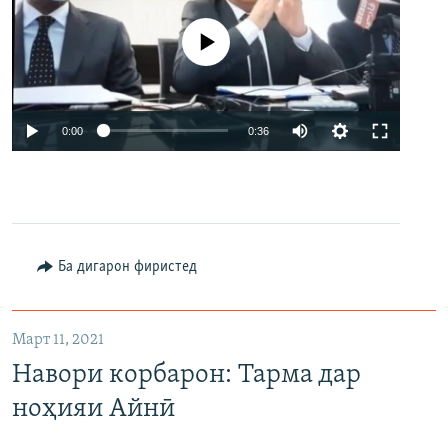
Феълан кор намекунад
Auto
0:00
0:36
240p
360p
480p
Auto
240p
360p
480p
Ба дигарон фиристед
Март 11, 2021
Навори корбарон: Тарма дар
ноҳияи Айнӣ