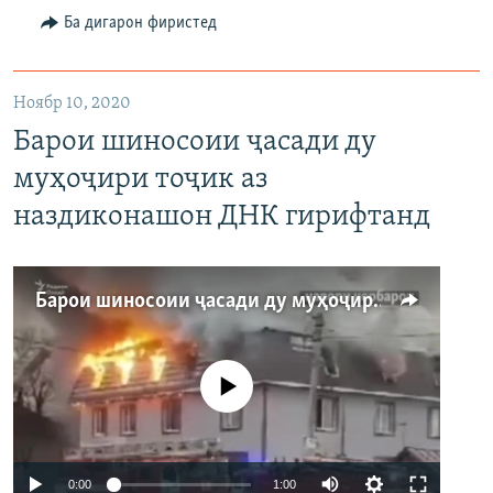
Auto
240p
360p
480p
Ба дигарон фиристед
Ноябр 10, 2020
Барои шиносоии ҷасади ду
муҳоҷири тоҷик аз
наздиконашон ДНК гирифтанд
Барои шиносоии ҷасади ду муҳоҷири тоҷик аз наздиконашон ДНК гирифтанд
Феълан кор намекунад
Auto
0:00
1:00