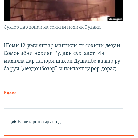
Сӯхтор дар хонаи як сокини ноҳияи Рӯдакӣ
Шоми 12-уми январ манзили як сокини деҳаи
Сомониёни ноҳияи Рӯдакӣ сӯхтааст. Ин
маҳалла дар канори шаҳри Душанбе ва дар рӯ
ба рӯи "Деҳқонбозор"-и пойтахт қарор дорад.
Идома
Ба дигарон фиристед