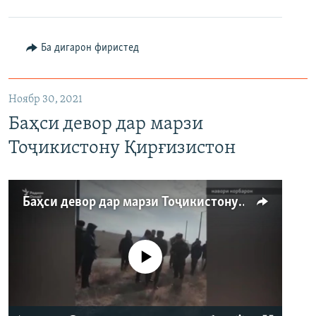
480p
Auto
240p
360p
480p
Ба дигарон фиристед
720p
720p
1080p
1080p
Ноябр 30, 2021
Баҳси девор дар марзи
Тоҷикистону Қирғизистон
Баҳси девор дар марзи Тоҷикистону Қирғизистон
Феълан кор намекунад