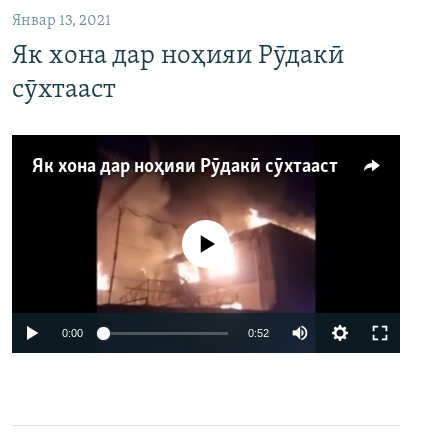
Январ 13, 2021
Як хона дар ноҳияи Рӯдакӣ
сӯхтааст
Як хона дар ноҳияи Рӯдакӣ сӯхтааст
Феълан кор намекунад
Auto
0:00
0:52
240p
360p
480p