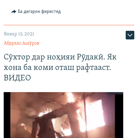
480p
Auto
240p
360p
480p
Ба дигарон фиристед
720p
720p
1080p
1080p
Январ 13, 2021
Абдулло Ашӯров
Сӯхтор дар ноҳияи Рӯдакӣ. Як
хона ба коми оташ рафтааст.
ВИДЕО