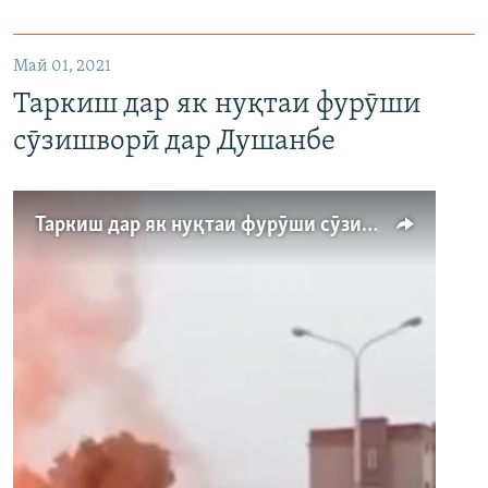
1080p
Май 01, 2021
Таркиш дар як нуқтаи фурӯши
сӯзишворӣ дар Душанбе
Auto
240p
360p
480p
Таркиш дар як нуқтаи фурӯши сӯзишворӣ дар Душанбе
720p
1080p