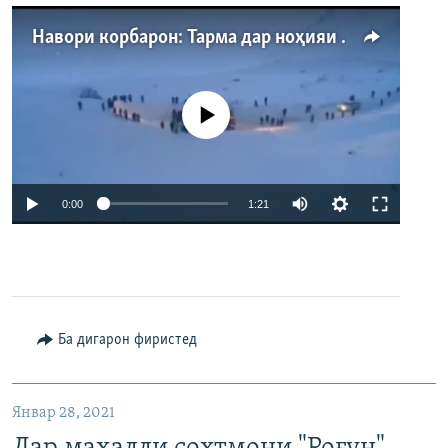
Навори корбарон: Тарма дар ноҳияи Айнӣ
Феълан кор намекунад
Auto
0:00
1:21
240p
360p
480p
Auto
240p
360p
480p
Ба дигарон фиристед
Январ 28, 2021