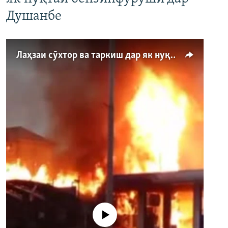
Душанбе
Лаҳзаи сӯхтор ва таркиш дар як нуқтаи бензинфурӯшӣ дар Душанбе
Феълан кор намекунад