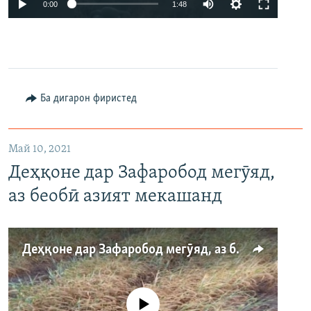
0:00
1:48
Ба дигарон фиристед
Май 10, 2021
Деҳқоне дар Зафаробод мегӯяд,
аз беобӣ азият мекашанд
Деҳқоне дар Зафаробод мегӯяд, аз беобӣ азият мекашанд
Феълан кор намекунад