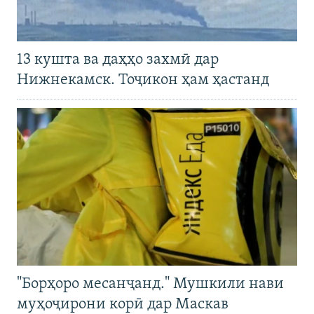
13 кушта ва даҳҳо захмӣ дар
Нижнекамск. Тоҷикон ҳам ҳастанд
"Борҳоро месанҷанд." Мушкили нави
муҳоҷирони корӣ дар Маскав