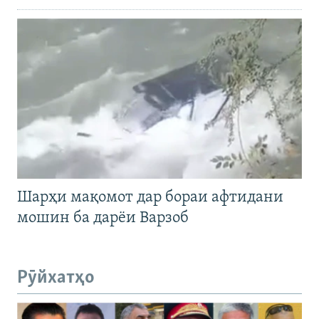
Шарҳи мақомот дар бораи афтидани
мошин ба дарёи Варзоб
Рӯйхатҳо