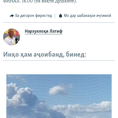
ФИНАЛ. 16.00 (ба вақти Душанбе).
Ба дигарон фиристед
Мо дар шабакаҳои иҷтимоӣ
Нарзуллоҳи Латиф
Инҳо ҳам аҷоибанд, бинед: