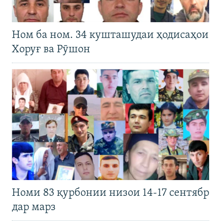
Ном ба ном. 34 кушташудаи ҳодисаҳои
Хоруғ ва Рӯшон
Номи 83 қурбонии низои 14-17 сентябр
дар марз