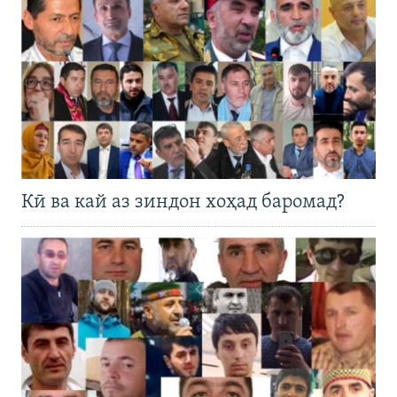
Кӣ ва кай аз зиндон хоҳад баромад?