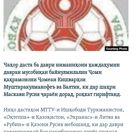
ГУЗОРИШҲОИ РАДИОӢ
Русский
ПАЙГИРӢ КУНЕД
Чаҳор даста ба даври ниманиҳоии ҳаждаҳумин
Ҳамаи сомонаҳои RFE/RL
давраи мусобиқаи байнулмилалии Ҷоми
қаҳрамонони Ҷомеаи Кишварҳои
Муштаракулманофеъ ва Балтик, ки дар шаҳри
Маскави Русия ҷараён дорад, роҳхат гирифтанд.
Инҳо дастаҳои МТТУ-и Ишқободи Туркманистон,
«Оқтеппа»-и Қазоқистон, «Экранас»-и Литва ва
«Рубин»-и Қазони Русия мебошанд, ки дар даври