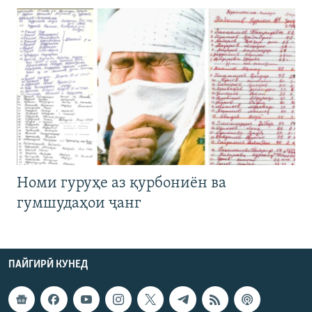
Номи гуруҳе аз қурбониён ва
гумшудаҳои ҷанг
ПАЙГИРӢ КУНЕД