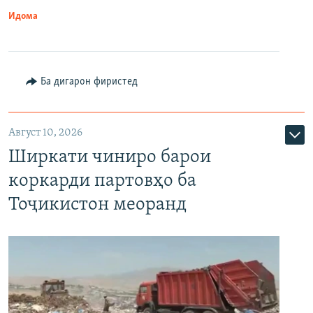
Идома
Ба дигарон фиристед
Август 10, 2026
Ширкати чиниро барои
коркарди партовҳо ба
Тоҷикистон меоранд