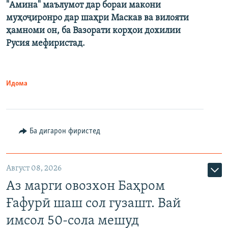
"Амина" маълумот дар бораи макони
муҳоҷиронро дар шаҳри Маскав ва вилояти
ҳамноми он, ба Вазорати корҳои дохилии
Русия мефиристад.
Идома
Ба дигарон фиристед
Август 08, 2026
Аз марги овозхон Баҳром
Ғафурӣ шаш сол гузашт. Вай
имсол 50-сола мешуд