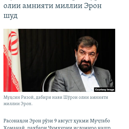
олии амнияти миллии Эрон
шуд
Муҳсин Ризоӣ, дабири нави Шӯрои олии амнияти
миллии Эрон.
Расонаҳои Эрон рӯзи 9 август ҳукми Муҷтабо
Хоманаӣ, раҳбари Ҷумҳурии исломиро нашр