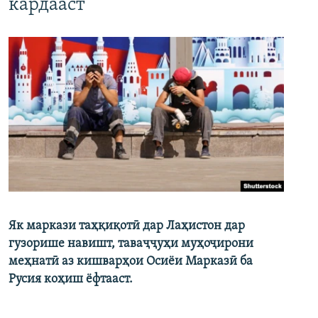
кардааст
Як маркази таҳқиқотӣ дар Лаҳистон дар
гузорише навишт, таваҷҷуҳи муҳоҷирони
меҳнатӣ аз кишварҳои Осиёи Марказӣ ба
Русия коҳиш ёфтааст.