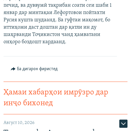
печид, ва дуввумӣ тақрибан соати сеи шаби 1
ГУЗОРИШҲОИ РАДИОӢ
Русский
январ дар минтақаи Лефортовои пойтахти
Русия кушта шудаанд. Ба гуфтаи мақомот, бо
ПАЙГИРӢ КУНЕД
иттиҳоми даст доштан дар қатли ин ду
шаҳрванди Тоҷикистон чанд ҳамватани
онҳоро боздошт кардаанд.
Ҳамаи сомонаҳои RFE/RL
Ба дигарон фиристед
Ҳамаи хабарҳои имрӯзро дар
инҷо бихонед
Август 10, 2026