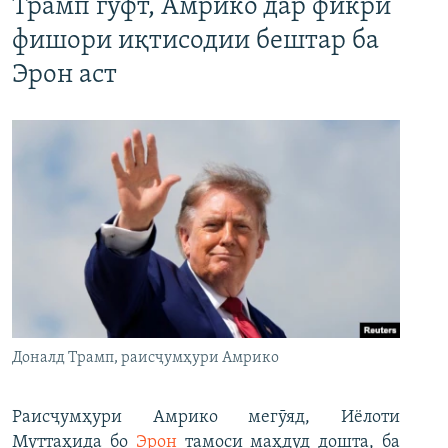
Трамп гуфт, Амрико дар фикри
фишори иқтисодии бештар ба
Эрон аст
Доналд Трамп, раисҷумҳури Амрико
Раисҷумҳури Амрико мегӯяд, Иёлоти
Муттаҳида бо
Эрон
тамоси маҳдуд дошта, ба