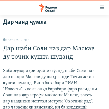
Пайвандҳои
дастрасӣ
Ҷаҳиш
Дар чанд ҷумла
ба
ГӮШАҲО
мояи
ГАПИ ОЗОД
СИЁСАТ
аслӣ
Январ 04, 2010
РӮЗГОРИ МУҲОҶИР
Ҷаҳиш
ИҚТИСОД
Дар шаби Соли нав дар Маскав
ба
САЛОМ, ХОҲАР
ҶОМЕА
феҳристи
ду тоҷик кушта шуданд
ТАҲҚИҚОТ
ҚАЗИЯИ "КРОКУС"
аслӣ
Ҷаҳиш
ҶАНГ ДАР УКРАИНА
ОСИЁИ МАРКАЗӢ
Хабаргузориҳои русӣ мегӯянд, шаби Соли нав
ба
дар шаҳри Маскав ду шаҳрванди Тоҷикистон
НАЗАРИ МАРДУМ
ФАРҲАНГ
ҷустор
кушта шуданд. Бино ба хабари РИАН
ЧАНДРАСОНАӢ
МЕҲМОНИ ОЗОДӢ
БЛОГИСТОН
“Новости”, яке аз онҳо баробари фаро расидани
Соли нав дар атрофи майдони Манеж, воқеъ
РӮЙХАТҲО
ВАРЗИШ
ОЗОДӢ ОНЛАЙН
ВИДЕО
дар наздикии истгоҳи метрои “Охотний ряд”,
КИТОБҲОИ ОЗОДӢ
НИГОРИСТОН
дар ҷараёни як занозанӣ, ки ба кордкашӣ