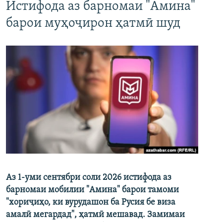
Истифода аз барномаи "Амина"
барои муҳоҷирон ҳатмӣ шуд
Аз 1-уми сентябри соли 2026 истифода аз
барномаи мобилии "Амина" барои тамоми
"хориҷиҳо, ки вурудашон ба Русия бе виза
амалӣ мегардад", ҳатмӣ мешавад. Замимаи