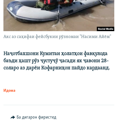
Акс аз саҳифаи фейсбукии рӯзномаи "Насими Айём"
Наҷотбахшони Кумитаи ҳолатҳои фавқулода
баъди ҳашт рӯз ҷустуҷӯ ҷасади як ҷавони 28-
соларо аз дарёи Кофарниҳон пайдо кардаанд.
Идома
Ба дигарон фиристед