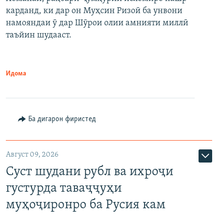
карданд, ки дар он Муҳсин Ризоӣ ба унвони
намояндаи ӯ дар Шӯрои олии амнияти миллӣ
таъйин шудааст.
Идома
Ба дигарон фиристед
Август 09, 2026
Суст шудани рубл ва ихроҷи
густурда таваҷҷуҳи
муҳоҷиронро ба Русия кам