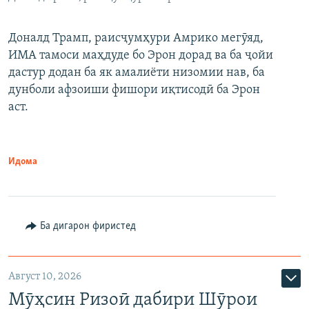
Доналд Трамп, раисҷумҳури Амрико мегӯяд,
ИМА тамоси маҳдуде бо Эрон дорад ва ба ҷойи
дастур додан ба як амалиёти низомии нав, ба
дунболи афзоиши фишори иқтисодӣ ба Эрон
аст.
Идома
Ба дигарон фиристед
Август 10, 2026
Мӯҳсин Ризоӣ дабири Шӯрои