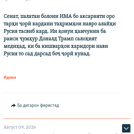
Сенат, палатаи болоии ИМА бо аксарияти оро
тарҳи ҷорӣ кардани таҳримҳои навро алайҳи
Русия тасвиб кард. Ин қонун ҳамчунин ба
раиси ҷумҳур Доналд Трамп салоҳият
медиҳад, ки ба кишварҳои харидори нави
Русия то сад дарсад боҷ ҷорӣ кунад.
Идома
Ба дигарон фиристед
Август 09, 2026