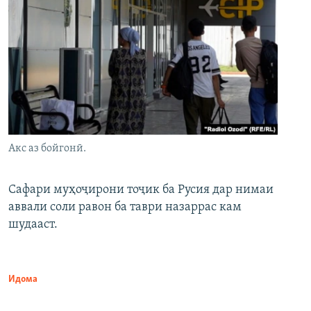
Акс аз бойгонӣ.
Сафари муҳоҷирони тоҷик ба Русия дар нимаи
аввали соли равон ба таври назаррас кам
шудааст.
Идома