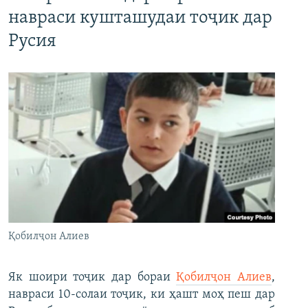
навраси кушташудаи тоҷик дар
Русия
Қобилҷон Алиев
Як шоири тоҷик дар бораи
Қобилҷон Алиев
,
навраси 10-солаи тоҷик, ки ҳашт моҳ пеш дар