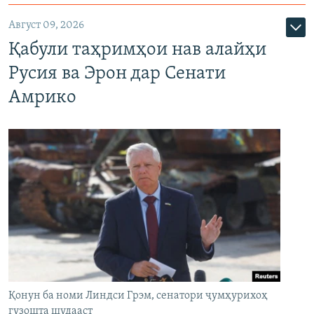
Август 09, 2026
Қабули таҳримҳои нав алайҳи
Русия ва Эрон дар Сенати
Амрико
Қонун ба номи Линдси Грэм, сенатори ҷумҳурихоҳ
гузошта шудааст