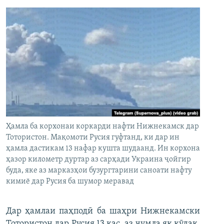
Ҳамла ба корхонаи коркарди нафти Нижнекамск дар
Тотористон. Мақомоти Русия гуфтанд, ки дар ин
ҳамла дастикам 13 нафар кушта шудаанд. Ин корхона
ҳазор километр дуртар аз сарҳади Украина ҷойгир
буда, яке аз марказҳои бузургтарини саноати нафту
кимиё дар Русия ба шумор меравад
Дар ҳамлаи паҳподӣ ба шаҳри Нижнекамски
Тотористон дар Русия 13 кас, аз ҷумла як кӯдак,