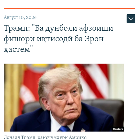
Август 10, 2026
Трамп: "Ба дунболи афзоиши
фишори иқтисодӣ ба Эрон
ҳастем"
Доналд Трамп, раисҷумҳури Амрико.