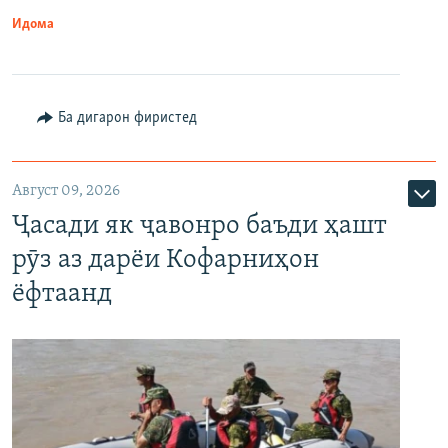
Идома
Ба дигарон фиристед
Август 09, 2026
Ҷасади як ҷавонро баъди ҳашт
рӯз аз дарёи Кофарниҳон
ёфтаанд