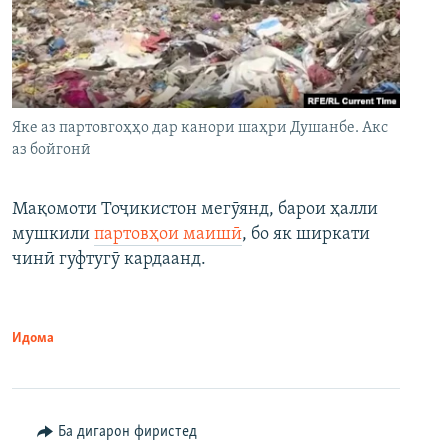
Яке аз партовгоҳҳо дар канори шаҳри Душанбе. Акс
аз бойгонӣ
Мақомоти Тоҷикистон мегӯянд, барои ҳалли
мушкили
партовҳои маишӣ
, бо як ширкати
чинӣ гуфтугӯ кардаанд.
Идома
Ба дигарон фиристед