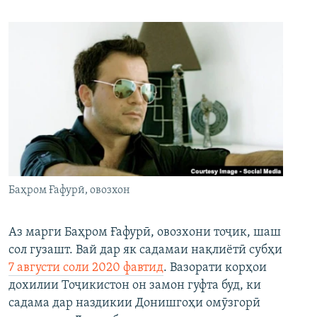
Баҳром Ғафурӣ, овозхон
Аз марги Баҳром Ғафурӣ, овозхони тоҷик, шаш
сол гузашт. Вай дар як садамаи нақлиётӣ субҳи
7 августи соли 2020 фавтид
. Вазорати корҳои
дохилии Тоҷикистон он замон гуфта буд, ки
садама дар наздикии Донишгоҳи омӯзгорӣ