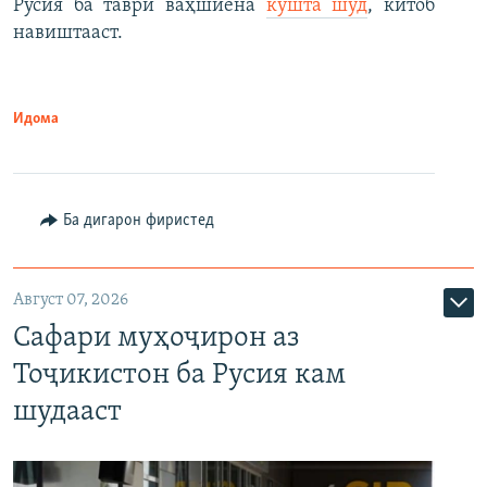
Русия ба таври ваҳшиёна
кушта шуд
, китоб
навиштааст.
Идома
Ба дигарон фиристед
Август 07, 2026
Сафари муҳоҷирон аз
Тоҷикистон ба Русия кам
шудааст