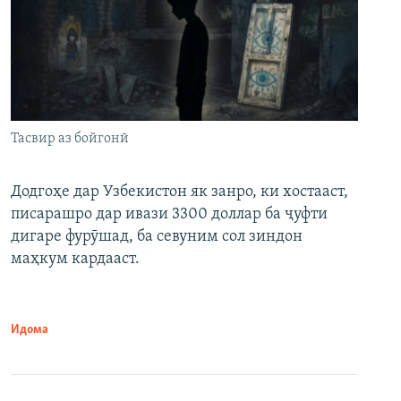
Тасвир аз бойгонӣ
Додгоҳе дар Узбекистон як занро, ки хостааст,
писарашро дар ивази 3300 доллар ба ҷуфти
дигаре фурӯшад, ба севуним сол зиндон
маҳкум кардааст.
Идома