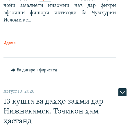
ҷойи амалиёти низомии нав дар фикри
афзоиши фишори иқтисодӣ ба Ҷумҳурии
Исломӣ аст.
Идома
Ба дигарон фиристед
Август 10, 2026
13 кушта ва даҳҳо захмӣ дар
Нижнекамск. Тоҷикон ҳам
ҳастанд