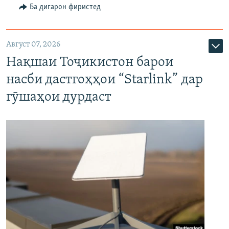
Ба дигарон фиристед
Август 07, 2026
Нақшаи Тоҷикистон барои
насби дастгоҳҳои “Starlink” дар
гӯшаҳои дурдаст