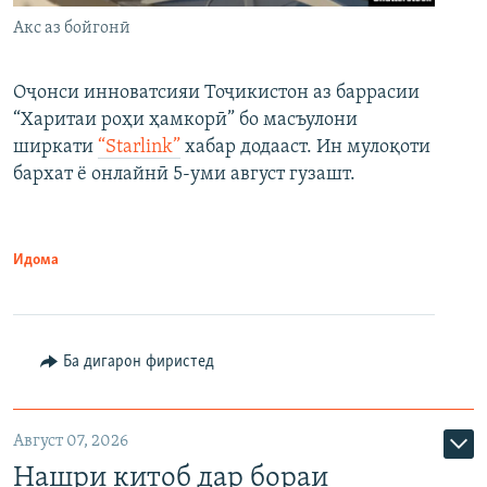
Акс аз бойгонӣ
Оҷонси инноватсияи Тоҷикистон аз баррасии
“Харитаи роҳи ҳамкорӣ” бо масъулони
ширкати
“Starlink”
хабар додааст. Ин мулоқоти
бархат ё онлайнӣ 5-уми август гузашт.
Идома
Ба дигарон фиристед
Август 07, 2026
Нашри китоб дар бораи