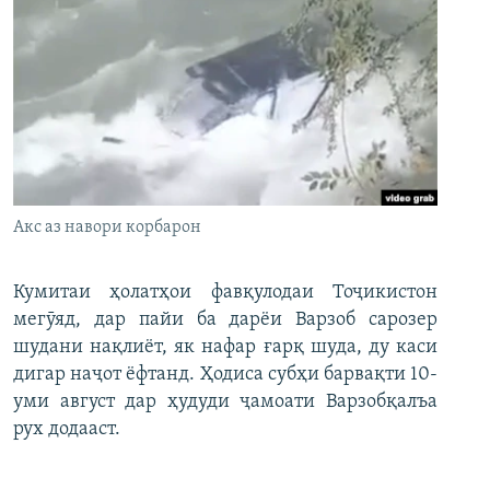
Акс аз навори корбарон
Кумитаи ҳолатҳои фавқулодаи Тоҷикистон
мегӯяд, дар пайи ба дарёи Варзоб сарозер
шудани нақлиёт, як нафар ғарқ шуда, ду каси
дигар наҷот ёфтанд. Ҳодиса субҳи барвақти 10-
уми август дар ҳудуди ҷамоати Варзобқалъа
рух додааст.