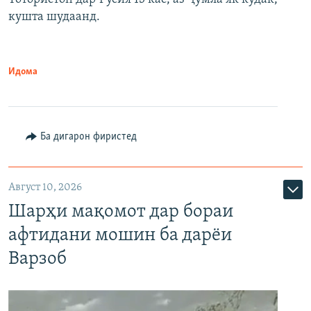
кушта шудаанд.
Идома
Ба дигарон фиристед
Август 10, 2026
Шарҳи мақомот дар бораи
афтидани мошин ба дарёи
Варзоб