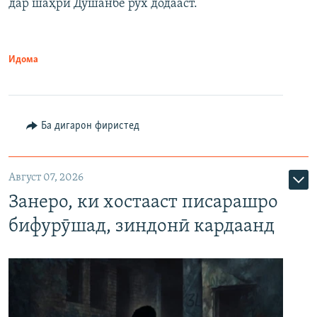
дар шаҳри Душанбе рух додааст.
Идома
Ба дигарон фиристед
Август 07, 2026
Занеро, ки хостааст писарашро
бифурӯшад, зиндонӣ кардаанд