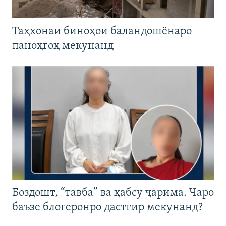
Таҳхонаи биноҳои баландошёнаро
паноҳгоҳ мекунанд
Боздошт, “тавба” ва ҳабсу ҷарима. Чаро
баъзе блогеронро дастгир мекунанд?