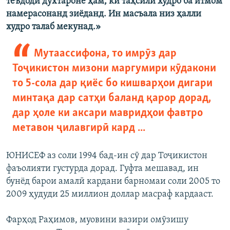
теъдоди духтароне ҳам, ки таҳсили худро ба итмом
намерасонанд зиёданд. Ин масъала низ ҳалли
худро талаб мекунад.»
Мутаассифона, то имрӯз дар
Тоҷикистон мизони маргумири кӯдакони
то 5-сола дар қиёс бо кишварҳои дигари
минтақа дар сатҳи баланд қарор дорад,
дар ҳоле ки аксари мавридҳои фавтро
метавон ҷилавгирӣ кард ...
ЮНИСЕФ аз соли 1994 бад-ин сӯ дар Тоҷикистон
фаъолияти густурда дорад. Гуфта мешавад, ин
бунёд барои амалӣ кардани барномаи соли 2005 то
2009 ҳудуди 25 миллион доллар масраф кардааст.
Фарҳод Раҳимов, муовини вазири омӯзишу