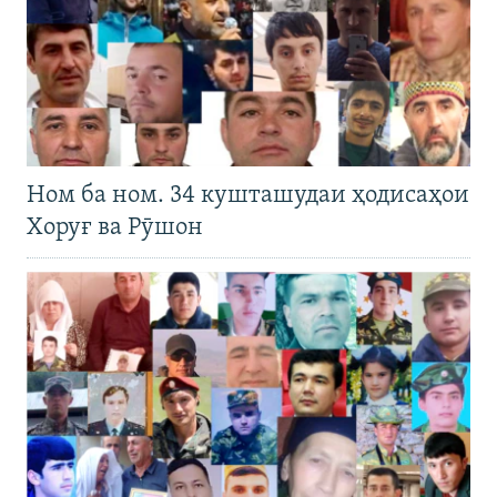
Ном ба ном. 34 кушташудаи ҳодисаҳои
Хоруғ ва Рӯшон