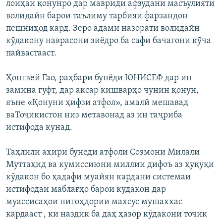
лоиҳаи қонунро дар мавриди афзудани масъулияти
волидайн барои таълиму тарбияи фарзандон
пешниҳод кард. Зеро адами назорати волидайн
кӯдакону наврасони зиёдро ба сафи бачагони кӯча
пайвастааст.
Ҳонгвей Гао, раҳбари бунёди ЮНИСЕФ дар ин
замина гуфт, дар аксар кишварҳо чунин қонун,
яъне «Қонуни ҳифзи атфол», амалӣ мешавад
ваТоҷикистон низ метавонад аз ин таҷриба
истифода кунад.
Таҳлили ахири бунеди атфоли Созмони Милали
Муттаҳид ва кумиссиюни миллии дифоъ аз ҳуқуқи
кӯдакон бо ҳадафи муайян кардани системаи
истифодаи маблағҳо барои кӯдакон дар
муассисаҳои нигоҳдории махсус мушаххас
кардааст , ки наздик ба даҳ ҳазор кӯдакони точик