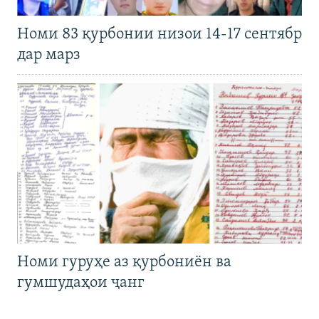
Номи 83 қурбонии низои 14-17 сентябр
дар марз
Номи гуруҳе аз қурбониён ва
гумшудаҳои ҷанг