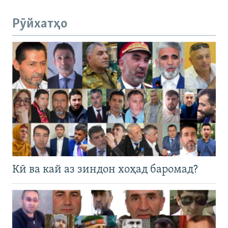
Рӯйхатҳо
Кӣ ва кай аз зиндон хоҳад баромад?