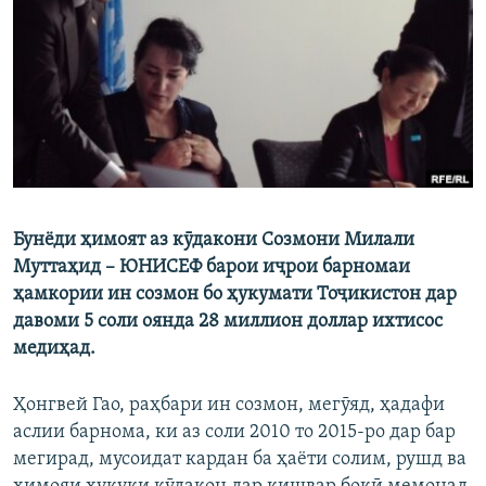
ГУЗОРИШҲОИ РАДИОӢ
Русский
ПАЙГИРӢ КУНЕД
Бунёди ҳимоят аз кӯдакони Созмони Милали
Ҳамаи сомонаҳои RFE/RL
Муттаҳид – ЮНИСЕФ барои иҷрои барномаи
ҳамкории ин созмон бо ҳукумати Тоҷикистон дар
давоми 5 соли оянда 28 миллион доллар ихтисос
медиҳад.
Ҳонгвей Гао, раҳбари ин созмон, мегӯяд, ҳадафи
аслии барнома, ки аз соли 2010 то 2015-ро дар бар
мегирад, мусоидат кардан ба ҳаёти солим, рушд ва