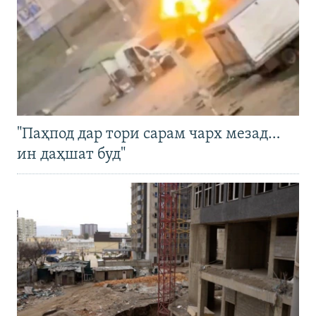
"Паҳпод дар тори сарам чарх мезад…
ин даҳшат буд"