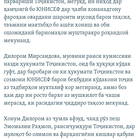
парвариши Тоҷикистон, мегӯяд, ин ниҳод дар
ҳамҷоягӣ бо ЮНИСЕФ дар ҷалби хонанадгону
фароҳам овардани шароити мусоид барои таҳсил,
таъмини мактабҳо бо ашёи хониш ва оби
ошомиданӣ барномаҳои муштаракро роҳандозӣ
мекунанд.
Дилором Мирсаидова, муовини раиси кумиссияи
назди ҳукумати Тоҷикистон, оид ба ҳуқуқи кӯдак
гуфт, дар баробари он ки ҳукумати Тоҷиикстон ва
созмони ЮНИСЕФ барои беҳбудии кӯдакони тоҷик
аз тадбирҳои мухталиф кор мегиранд, аммо боз
ҳам дар ин росто бархе аз мушкилот ба чашм
мерасад, ки расидагии ҷиддиро тақозо мекунад.
Хонум Дилором аз ҷумла афзуд, чанд рӯз пеш
Эмомалии Раҳмон, раисиҷумҳури Тоҷикистон, дар
мулоқот бо олимон ва фарҳангиёни кишвар қабули