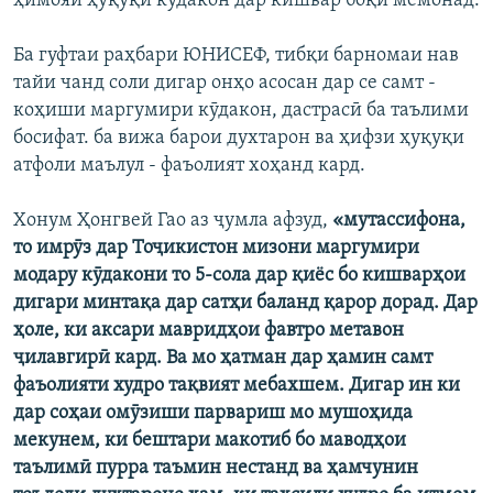
ҳимояи ҳуқуқи кӯдакон дар кишвар боқӣ мемонад.
Ба гуфтаи раҳбари ЮНИСЕФ, тибқи барномаи нав
тайи чанд соли дигар онҳо асосан дар се самт -
коҳиши маргумири кӯдакон, дастрасӣ ба таълими
босифат. ба вижа барои духтарон ва ҳифзи ҳуқуқи
атфоли маълул - фаъолият хоҳанд кард.
Хонум Ҳонгвей Гао аз ҷумла афзуд,
«мутассифона,
то имрӯз дар Тоҷикистон мизони маргумири
модару кӯдакони то 5-сола дар қиёс бо кишварҳои
дигари минтақа дар сатҳи баланд қарор дорад. Дар
ҳоле, ки аксари мавридҳои фавтро метавон
ҷилавгирӣ кард. Ва мо ҳатман дар ҳамин самт
фаъолияти худро тақвият мебахшем. Дигар ин ки
дар соҳаи омӯзиши парвариш мо мушоҳида
мекунем, ки бештари макотиб бо маводҳои
таълимӣ пурра таъмин нестанд ва ҳамчунин