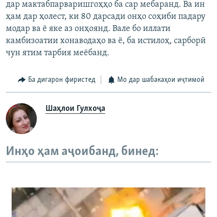
дар мактабпарваришгоҳҳо ба сар мебаранд. Ва ин
ҳам дар ҳолест, ки 80 дарсади онҳо соҳиби падару
модар ва ё яке аз онҳоянд. Вале бо иллати
камбизоатии хонаводаҳо ва ё, ба истилоҳ, сарборӣ
чун ятим тарбия меёбанд.
Ба дигарон фиристед
Мо дар шабакаҳои иҷтимоӣ
Шаҳлои Гулхоҷа
Инҳо ҳам аҷоибанд, бинед: