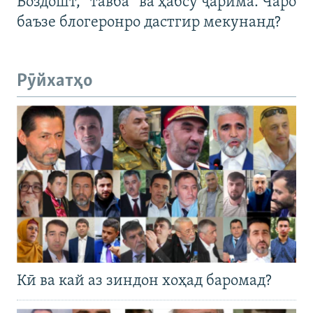
Боздошт, “тавба” ва ҳабсу ҷарима. Чаро
баъзе блогеронро дастгир мекунанд?
Рӯйхатҳо
Кӣ ва кай аз зиндон хоҳад баромад?