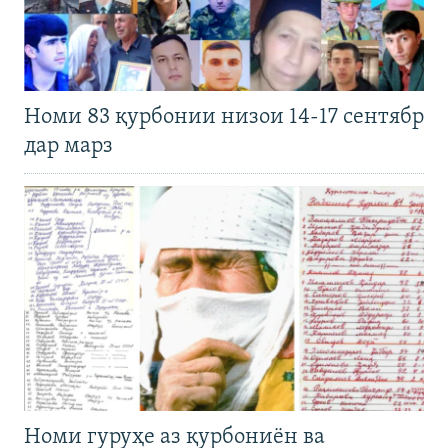
Номи 83 қурбонии низои 14-17 сентябр
дар марз
Номи гуруҳе аз қурбониён ва