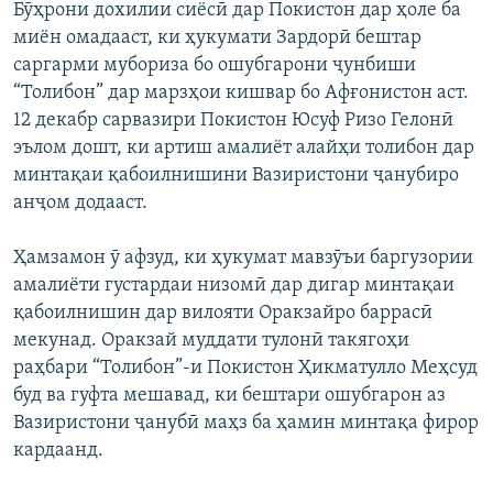
Бӯҳрони дохилии сиёсӣ дар Покистон дар ҳоле ба
миён омадааст, ки ҳукумати Зардорӣ бештар
саргарми мубориза бо ошубгарони ҷунбиши
“Толибон” дар марзҳои кишвар бо Афғонистон аст.
12 декабр сарвазири Покистон Юсуф Ризо Гелонӣ
эълом дошт, ки артиш амалиёт алайҳи толибон дар
минтақаи қабоилнишини Вазиристони ҷанубиро
анҷом додааст.
Ҳамзамон ӯ афзуд, ки ҳукумат мавзӯъи баргузории
амалиёти густардаи низомӣ дар дигар минтақаи
қабоилнишин дар вилояти Оракзайро баррасӣ
мекунад. Оракзай муддати тулонӣ такягоҳи
раҳбари “Толибон”-и Покистон Ҳикматулло Меҳсуд
буд ва гуфта мешавад, ки бештари ошубгарон аз
Вазиристони ҷанубӣ маҳз ба ҳамин минтақа фирор
кардаанд.