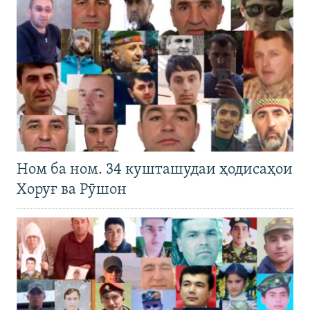
Ном ба ном. 34 кушташудаи ҳодисаҳои
Хоруғ ва Рӯшон