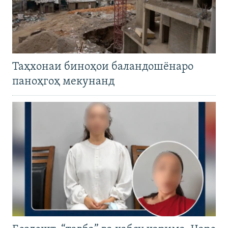
Таҳхонаи биноҳои баландошёнаро
паноҳгоҳ мекунанд