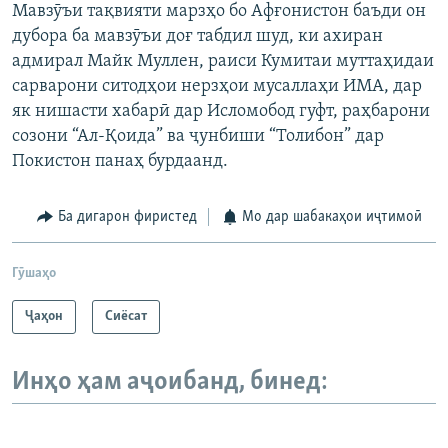
Мавзӯъи тақвияти марзҳо бо Афғонистон баъди он
дубора ба мавзӯъи доғ табдил шуд, ки ахиран
адмирал Майк Муллен, раиси Кумитаи муттаҳидаи
сарварони ситодҳои нерзҳои мусаллаҳи ИМА, дар
як нишасти хабарӣ дар Исломобод гуфт, раҳбарони
созони “Ал-Қоида” ва ҷунбиши “Толибон” дар
Покистон панаҳ бурдаанд.
Ба дигарон фиристед
Мо дар шабакаҳои иҷтимоӣ
Гӯшаҳо
Ҷаҳон
Сиёсат
Инҳо ҳам аҷоибанд, бинед: