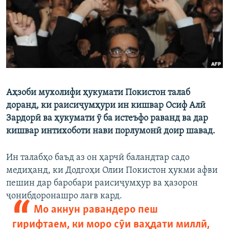
ГУЗОРИШҲОИ РАДИОӢ
Русский
ПАЙГИРӢ КУНЕД
Аҳзоби мухолифи ҳукумати Покистон талаб
доранд, ки раисиҷумҳури ин кишвар Осиф Алӣ
Ҳамаи сомонаҳои RFE/RL
Зардорӣ ва ҳукумати ӯ ба истеъфо раванд ва дар
кишвар интихоботи нави порлумонӣ доир шавад.
Ин талабҳо баъд аз он ҳарчӣ баландтар садо
медиҳанд, ки Додгоҳи Олии Покистон ҳукми афви
пешин дар баробари раисиҷумҳур ва ҳазорон
ҷонибдоронашро лағв кард.
Мо акнун равандеро пеш
гирифтаем, ки моро сӯи ваҳдати миллӣ,