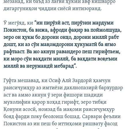
мезанад, ки баъд аз лағви ҳукми авф кишварро
дигаргуниҳои ҷиддии сиёсӣ интизоранд.
Ӯ мегӯяд, ки
“ин пирӯзӣ аст, пирӯзии мардуми
Покистон, ба вижа, афроди фақир ва поймолшуда,
зеро он ҳукм бо дороии онҳо, дороии миллӣ рабт
дошт, ки аз сӯи мақомдорони ҳукуматӣ ба яғмо
рафтааст. Ва мо акнун равандеро пеш гирифтаем,
ки моро сӯи ваҳдати миллӣ, ба ваҳдати воқеъии
миллӣ ва нерумандӣ мебарад”.
Гуфта мешавад, ки Осиф Алӣ Зардорӣ ҳамчун
раисиҷумҳур аз имтиёзи дахлнопазирӣ бархурдор
аст ва аммо акнун ӯ зери фишори шадиди
мухолифин қарор хоҳад гирифт, зеро тибқи
Қонуни асосӣ, номзад ба мақоми раисиҷумҳур
бояд фарди поку беолоиш бошад. Сарвари феълии
Покистон аз ин пеш бо иттиҳоми ришвату фасод