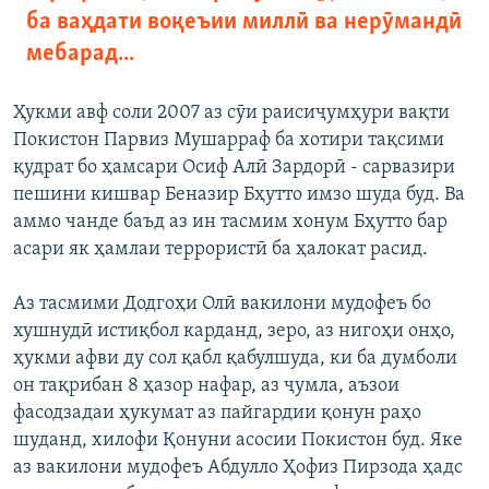
ба ваҳдати воқеъии миллӣ ва нерӯмандӣ
мебарад...
Ҳукми авф соли 2007 аз сӯи раисиҷумҳури вақти
Покистон Парвиз Мушарраф ба хотири тақсими
қудрат бо ҳамсари Осиф Алӣ Зардорӣ - сарвазири
пешини кишвар Беназир Бҳутто имзо шуда буд. Ва
аммо чанде баъд аз ин тасмим хонум Бҳутто бар
асари як ҳамлаи террористӣ ба ҳалокат расид.
Аз тасмими Додгоҳи Олӣ вакилони мудофеъ бо
хушнудӣ истиқбол карданд, зеро, аз нигоҳи онҳо,
ҳукми афви ду сол қабл қабулшуда, ки ба думболи
он тақрибан 8 ҳазор нафар, аз ҷумла, аъзои
фасодзадаи ҳукумат аз пайгардии қонун раҳо
шуданд, хилофи Қонуни асосии Покистон буд. Яке
аз вакилони мудофеъ Абдулло Ҳофиз Пирзода ҳадс