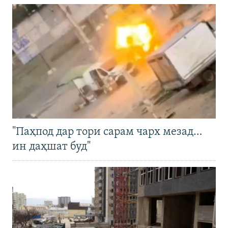
"Паҳпод дар тори сарам чарх мезад…
ин даҳшат буд"