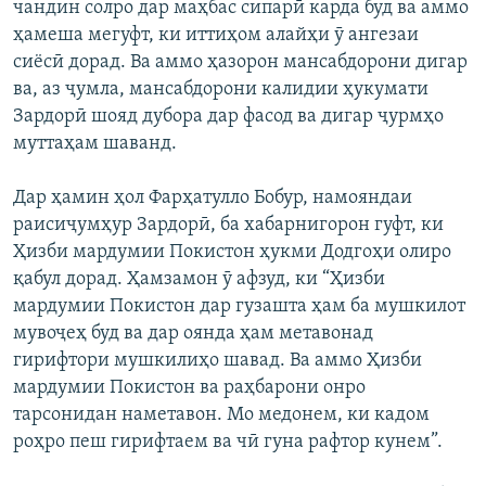
чандин солро дар маҳбас сипарӣ карда буд ва аммо
ҳамеша мегуфт, ки иттиҳом алайҳи ӯ ангезаи
сиёсӣ дорад. Ва аммо ҳазорон мансабдорони дигар
ва, аз ҷумла, мансабдорони калидии ҳукумати
Зардорӣ шояд дубора дар фасод ва дигар ҷурмҳо
муттаҳам шаванд.
Дар ҳамин ҳол Фарҳатулло Бобур, намояндаи
раисиҷумҳур Зардорӣ, ба хабарнигорон гуфт, ки
Ҳизби мардумии Покистон ҳукми Додгоҳи олиро
қабул дорад. Ҳамзамон ӯ афзуд, ки “Ҳизби
мардумии Покистон дар гузашта ҳам ба мушкилот
мувоҷеҳ буд ва дар оянда ҳам метавонад
гирифтори мушкилиҳо шавад. Ва аммо Ҳизби
мардумии Покистон ва раҳбарони онро
тарсонидан наметавон. Мо медонем, ки кадом
роҳро пеш гирифтаем ва чӣ гуна рафтор кунем”.