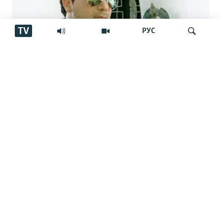
TV
РУС
Аз марги овозхон Баҳром Ғафурӣ шаш
Ҷустуҷӯ
сол гузашт. Вай имсол 50-сола мешуд