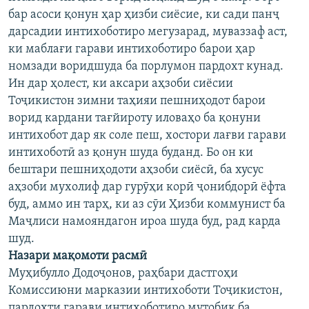
бар асоси қонун ҳар ҳизби сиёсие, ки сади панҷ
дарсадии интихоботиро мегузарад, муваззаф аст,
ки маблағи гарави интихоботиро барои ҳар
номзади воридшуда ба порлумон пардохт кунад.
Ин дар ҳолест, ки аксари аҳзоби сиёсии
Тоҷикистон зимни таҳияи пешниҳодот барои
ворид кардани тағйироту иловаҳо ба қонуни
интихобот дар як соле пеш, хостори лағви гарави
интихоботӣ аз қонун шуда буданд. Бо он ки
бештари пешниҳодоти аҳзоби сиёсӣ, ба хусус
аҳзоби мухолиф дар гурӯҳи корӣ ҷонибдорӣ ёфта
буд, аммо ин тарҳ, ки аз сӯи Ҳизби коммунист ба
Маҷлиси намояндагон ироа шуда буд, рад карда
шуд.
Назари мақомоти расмӣ
Муҳибулло Додоҷонов, раҳбари дастгоҳи
Комиссиюни марказии интихоботи Тоҷикистон,
пардохти гарави интихоботиро мутобиқ ба