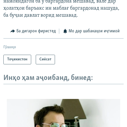
намояндагон ба ӯ баргардона мешавад, вале дар
ҳолатҳои баръакс ин маблағ баргардонад нашуда,
ба буҷаи давлат ворид мешавад.
Ба дигарон фиристед
Мо дар шабакаҳои иҷтимоӣ
Гӯшаҳо
Тоҷикистон
Сиёсат
Инҳо ҳам аҷоибанд, бинед: