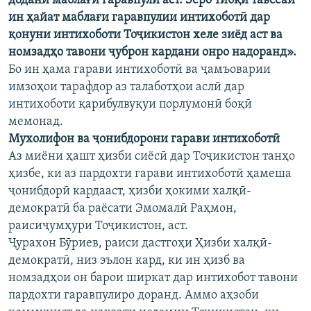
додани маблағи гаравпулӣ аст. Зеро тибқи тавсеаи
ин ҳайат маблағи гаравпулии интихоботӣ дар
қонуни интихоботи Тоҷикистон хеле зиёд аст ва
номзадҳо тавони ҷуброн кардани онро надоранд».
Бо ин ҳама гарави интихоботӣ ва ҷамъоварии
имзоҳои тарафдор аз талаботҳои аслӣ дар
интихоботи қарибулвуқуи порлумонӣ боқӣ
мемонад.
Мухолифон ва ҷонибдорони гарави интихоботӣ
Аз миёни ҳашт ҳизби сиёсӣ дар Тоҷикистон танҳо
ҳизбе, ки аз пардохти гарави интихоботӣ ҳамеша
ҷонибдорӣ кардааст, ҳизби ҳокими халқӣ-
демократӣ ба раёсати Эмомалӣ Раҳмон,
раисиҷумҳури Тоҷикистон, аст.
Ҷурахон Бӯриев, раиси дастгоҳи Ҳизби халқӣ-
демократӣ, низ эълон кард, ки ин ҳизб ва
номзадҳои он барои ширкат дар интихобот тавони
пардохти гаравпулиро доранд. Аммо аҳзоби