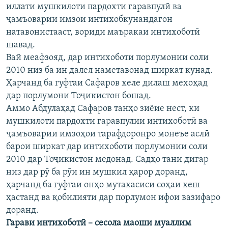
иллати мушкилоти пардохти гаравпулӣ ва
ҷамъоварии имзои интихобкунандагон
натавонистааст, вориди маъракаи интихоботӣ
шавад.
Вай меафзояд, дар интихоботи порлумонии соли
2010 низ ба ин далел наметавонад ширкат кунад.
Ҳарчанд ба гуфтаи Сафаров хеле дилаш мехоҳад
дар порлумони Тоҷикистон бошад.
Аммо Абдулаҳад Сафаров танҳо зиёие нест, ки
мушкилоти пардохти гаравпулии интихоботӣ ва
ҷамъоварии имзоҳои тарафдоронро монеъе аслӣ
барои ширкат дар интихоботи порлумонии соли
2010 дар Тоҷикистон медонад. Садҳо тани дигар
низ дар рӯ ба рӯи ин мушкил қарор доранд,
ҳарчанд ба гуфтаи онҳо мутахасиси соҳаи хеш
ҳастанд ва қобилияти дар порлумон ифои вазифаро
доранд.
Гарави интихоботӣ – сесола маоши муаллим