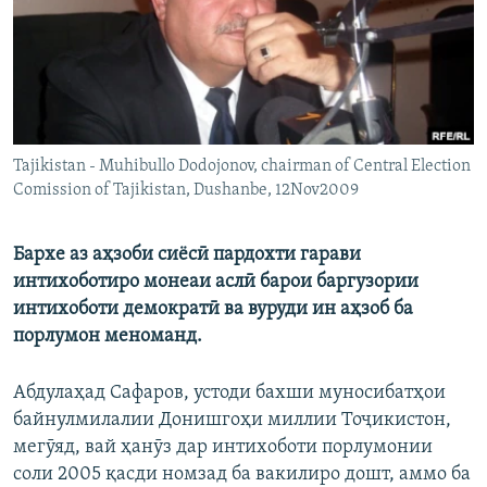
ГУЗОРИШҲОИ РАДИОӢ
Русский
ПАЙГИРӢ КУНЕД
Tajikistan - Muhibullo Dodojonov, chairman of Central Election
Comission of Tajikistan, Dushanbe, 12Nov2009
Ҳамаи сомонаҳои RFE/RL
Бархе аз аҳзоби сиёсӣ пардохти гарави
интихоботиро монеаи аслӣ барои баргузории
интихоботи демократӣ ва вуруди ин аҳзоб ба
порлумон меноманд.
Абдулаҳад Сафаров, устоди бахши муносибатҳои
байнулмилалии Донишгоҳи миллии Тоҷикистон,
мегӯяд, вай ҳанӯз дар интихоботи порлумонии
соли 2005 қасди номзад ба вакилиро дошт, аммо ба