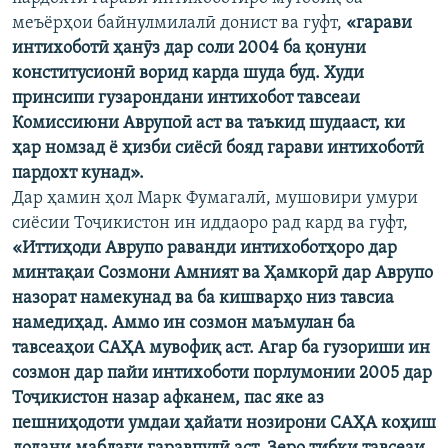
меъёрҳои байнулмилалӣ донист ва гуфт,
«гарави
интихоботӣ ҳанӯз дар соли 2004 ба қонуни
конститусионӣ ворид карда шуда буд. Худи
принсипи гузарондани интихобот тавсеаи
Комиссиюни Аврупоӣ аст ва таъкид шудааст, ки
ҳар номзад ё ҳизби сиёсӣ бояд гарави интихоботӣ
пардохт кунад».
Дар ҳамин ҳол Марк Фумагалӣ, мушовири умури
сиёсии Тоҷикистон ин иддаоро рад кард ва гуфт,
«Иттиҳоди Аврупо раванди интихоботҳоро дар
минтақаи Созмони Амният ва Ҳамкорӣ дар Аврупо
назорат намекунад ва ба кишварҳо низ тавсиа
намедиҳад. Аммо ин созмон маъмулан ба
тавсеаҳои САҲА мувофиқ аст. Агар ба гузориши ин
созмон дар пайи интихоботи порлумонии 2005 дар
Тоҷикистон назар афканем, пас яке аз
пешниҳодоти умдаи ҳайати нозирони САҲА коҳиш