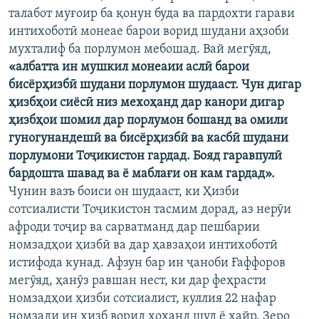
талабот муғоир ба қонун буда ва пардохти гарави
интихоботӣ монеае барои ворид шудани аҳзоби
мухталиф ба порлумон мебошад. Вай мегӯяд,
«албатта ин мушкил монеаии аслӣ барои
бисёрҳизбӣ шудани порлумон шудааст. Чун дигар
ҳизбҳои сиёсӣ низ мехоҳанд дар канори дигар
ҳизбҳои шомил дар порлумон бошанд ва омили
гуногунандешӣ ва бисёрҳизбӣ ва касбӣ шудани
порлумони Тоҷикистон гардад. Бояд гаравпулӣ
бардошта шавад ва ё маблағи он кам гардад».
Чунин вазъ боиси он шудааст, ки Ҳизби
сотсиалисти Тоҷикистон тасмим дорад, аз нерӯи
афроди тоҷир ва сарватманд дар пешбарии
номзадҳои ҳизбӣ ва дар ҳавзаҳои интихоботӣ
истифода кунад. Афзун бар ин ҷаноби Ғаффоров
мегӯяд, ҳанӯз равшан нест, ки дар феҳрасти
номзадҳои ҳизби сотсиалист, куллия 22 нафар
номзади ин ҳизб ворид хоҳанд шуд ё хайр. Зеро