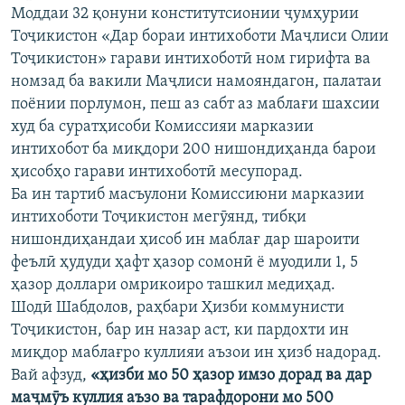
Моддаи 32 қонуни конститутсионии ҷумҳурии
Тоҷикистон «Дар бораи интихоботи Маҷлиси Олии
Тоҷикистон» гарави интихоботӣ ном гирифта ва
номзад ба вакили Маҷлиси намояндагон, палатаи
поёнии порлумон, пеш аз сабт аз маблағи шахсии
худ ба суратҳисоби Комиссияи марказии
интихобот ба миқдори 200 нишондиҳанда барои
ҳисобҳо гарави интихоботӣ месупорад.
Ба ин тартиб масъулони Комиссиюни марказии
интихоботи Тоҷикистон мегӯянд, тибқи
нишондиҳандаи ҳисоб ин маблағ дар шароити
феълӣ ҳудуди ҳафт ҳазор сомонӣ ё муодили 1, 5
ҳазор доллари омрикоиро ташкил медиҳад.
Шодӣ Шабдолов, раҳбари Ҳизби коммунисти
Тоҷикистон, бар ин назар аст, ки пардохти ин
миқдор маблағро куллияи аъзои ин ҳизб надорад.
Вай афзуд,
«ҳизби мо 50 ҳазор имзо дорад ва дар
маҷмӯъ куллия аъзо ва тарафдорони мо 500