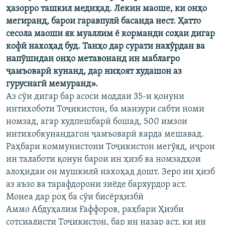
ҳазорро ташкил медиҳад. Лекин маоше, ки онҳо
мегиранд, барои гаравпулӣ басанда нест. Ҳатто
сесола маоши як муаллим ё корманди соҳаи дигар
кофӣ нахоҳад буд. Танҳо дар сурати нахӯрдан ва
напӯшидан онҳо метавонанд ин маблағро
ҷамъоварӣ кунанд, дар ниҳоят худашон аз
гуруснагӣ мемуранд».
Аз сӯи дигар бар асоси моддаи 35-и қонуни
интихоботи Тоҷикистон, ба манзури сабти номи
номзад, агар худпешбарӣ бошад, 500 имзои
интихобкунандагон ҷамъоварӣ карда мешавад.
Раҳбари коммунистони Тоҷикистон мегӯяд, иҷрои
ин талаботи қонун барои ин ҳизб ва номзадҳои
алоҳидаи он мушкилӣ нахоҳад дошт. Зеро ин ҳизб
аз аъзо ва тарафдорони зиёде бархурдор аст.
Монеа дар роҳ ба сӯи бисёрҳизбӣ
Аммо Абдуҳалим Ғаффоров, раҳбари Ҳизби
сотсиалисти Тоҷикистон, бар ин назар аст, ки ин