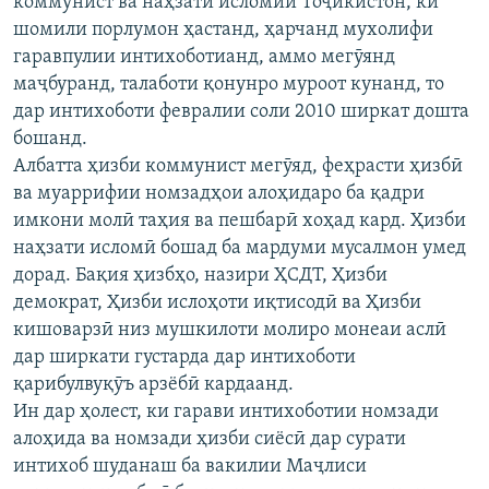
коммунист ва наҳзати исломии Тоҷикистон, ки
шомили порлумон ҳастанд, ҳарчанд мухолифи
гаравпулии интихоботианд, аммо мегӯянд
маҷбуранд, талаботи қонунро муроот кунанд, то
дар интихоботи февралии соли 2010 ширкат дошта
бошанд.
Албатта ҳизби коммунист мегӯяд, феҳрасти ҳизбӣ
ва муаррифии номзадҳои алоҳидаро ба қадри
имкони молӣ таҳия ва пешбарӣ хоҳад кард. Ҳизби
наҳзати исломӣ бошад ба мардуми мусалмон умед
дорад. Бақия ҳизбҳо, назири ҲСДТ, Ҳизби
демократ, Ҳизби ислоҳоти иқтисодӣ ва Ҳизби
кишоварзӣ низ мушкилоти молиро монеаи аслӣ
дар ширкати густарда дар интихоботи
қарибулвуқӯъ арзёбӣ кардаанд.
Ин дар ҳолест, ки гарави интихоботии номзади
алоҳида ва номзади ҳизби сиёсӣ дар сурати
интихоб шуданаш ба вакилии Маҷлиси