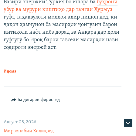
Вазири энержии Туркия бо ишора ба
бӯҳрони
убур ва мурури киштиҳо дар тангаи Ҳурмуз
гуфт, таҳаввулоти моҳҳои ахир нишон дод, ки
ҷаҳон ҳамчунон ба масирҳои ҷойгузин барои
интиқоли нафт ниёз дорад ва Анқара дар ҳоли
гуфтугӯ бо Ироқ барои тавсеаи масирҳои нави
содироти энержӣ аст.
Идома
Ба дигарон фиристед
Август 05, 2026
Мирзонабии Холиқзод