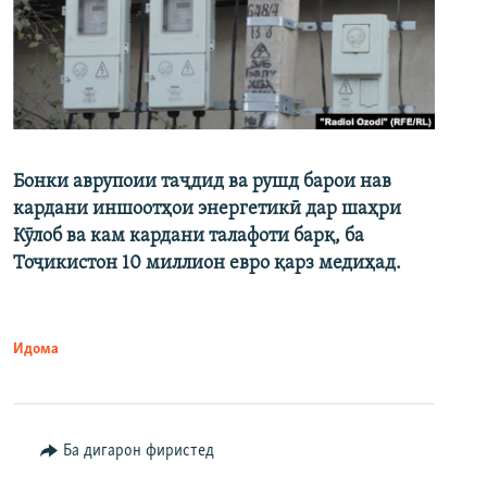
Бонки аврупоии таҷдид ва рушд барои нав
кардани иншоотҳои энергетикӣ дар шаҳри
Кӯлоб ва кам кардани талафоти барқ, ба
Тоҷикистон 10 миллион евро қарз медиҳад.
Идома
Ба дигарон фиристед