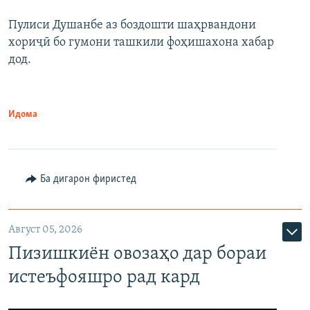
Пулиси Душанбе аз боздошти шаҳрвандони
хориҷӣ бо гумони ташкили фоҳишахона хабар
дод.
Идома
Ба дигарон фиристед
Август 05, 2026
Пизишкиён овозаҳо дар бораи
истеъфояшро рад кард