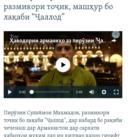
размикори тоҷик, машҳур бо
лақаби “Ҷаллод”
Ҳаводории арманиҳо аз пирӯзии "Ҷаллод"-и тоҷик
Феълан кор намекунад
Auto
0:00
2:49
240p
Пирӯзии Сулаймон Маҳмадов, размикори
360p
тоҷик бо лақаби "Ҷаллод", дар набард бо рақиби
480p
Auto
240p
360p
480p
чеченаш дар Арманистон дар сархати
720p
хабарҳои муҳим дар ин кишвар қарор гирифт