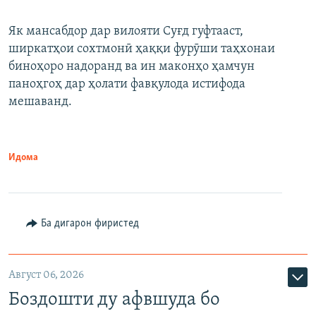
Як мансабдор дар вилояти Суғд гуфтааст,
ширкатҳои сохтмонӣ ҳаққи фурӯши таҳхонаи
биноҳоро надоранд ва ин маконҳо ҳамчун
паноҳгоҳ дар ҳолати фавқулода истифода
мешаванд.
Идома
Ба дигарон фиристед
Август 06, 2026
Боздошти ду афвшуда бо