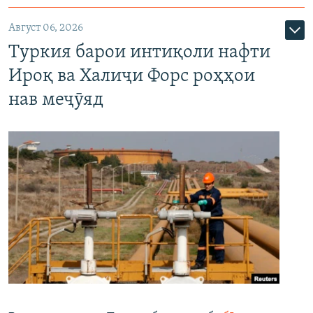
Август 06, 2026
Туркия барои интиқоли нафти
Ироқ ва Халиҷи Форс роҳҳои
нав меҷӯяд