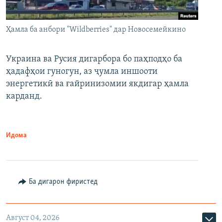
Ҳамла ба анбори "Wildberries" дар Новосемейкино
Украина ва Русия дигарбора бо паҳподҳо ба
ҳадафҳои гуногун, аз ҷумла иншооти
энергетикӣ ва ғайринизомии якдигар ҳамла
карданд.
Идома
Ба дигарон фиристед
Август 04, 2026