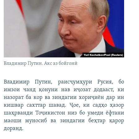
Владимир Путин. Акс аз бойгонӣ
Владимир Путин, раисҷумҳури Русия, бо
имзои чанд қонуни нав иҷозат додааст, ки
назорат ба кор ва зиндагии хориҷиён дар ин
кишвар сахттар шавад. Ҷое, ки садҳо ҳазор
шаҳрванди Тоҷикистон низ бо умеди ёфтани
маоши муносиб ва зиндагии беҳтар қарор
доранд.