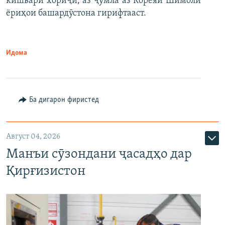
кишвари хориҷӣ, аз ҷумла аз Кореяи Шимолӣ
ёриҳои башардӯстона гирифтааст.
Идома
Ба дигарон фиристед
Август 04, 2026
Манъи сӯзондани ҷасадҳо дар
Қирғизистон