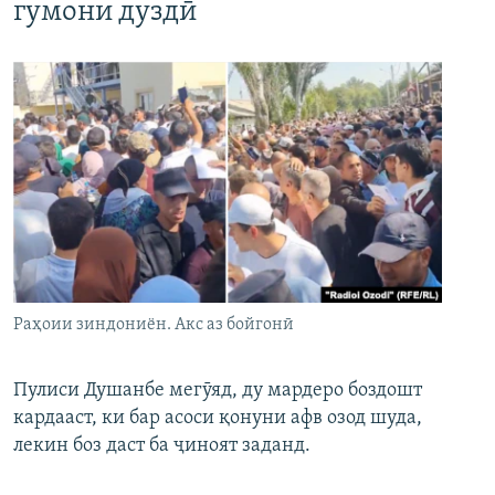
гумони дуздӣ
Раҳоии зиндониён. Акс аз бойгонӣ
Пулиси Душанбе мегӯяд, ду мардеро боздошт
кардааст, ки бар асоси қонуни афв озод шуда,
лекин боз даст ба ҷиноят заданд.