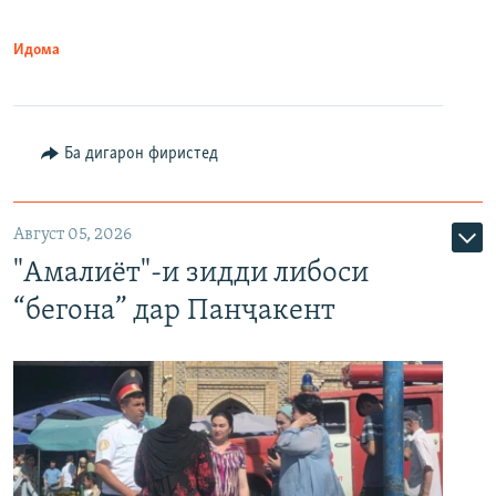
Идома
Ба дигарон фиристед
Август 05, 2026
"Амалиёт"-и зидди либоси
“бегона” дар Панҷакент