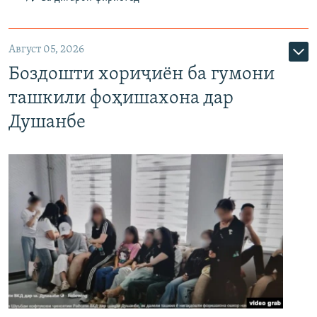
Август 05, 2026
Боздошти хориҷиён ба гумони
ташкили фоҳишахона дар
Душанбе