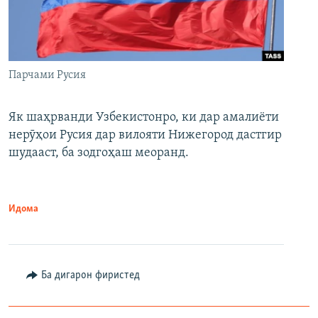
Парчами Русия
Як шаҳрванди Узбекистонро, ки дар амалиёти
нерӯҳои Русия дар вилояти Нижегород дастгир
шудааст, ба зодгоҳаш меоранд.
Идома
Ба дигарон фиристед