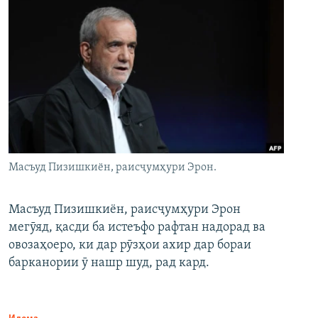
Масъуд Пизишкиён, раисҷумҳури Эрон.
Масъуд Пизишкиён, раисҷумҳури Эрон
мегӯяд, қасди ба истеъфо рафтан надорад ва
овозаҳоеро, ки дар рӯзҳои ахир дар бораи
барканории ӯ нашр шуд, рад кард.