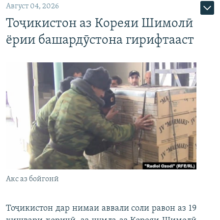
Август 04, 2026
Тоҷикистон аз Кореяи Шимолӣ
ёрии башардӯстона гирифтааст
Акс аз бойгонӣ
Тоҷикистон дар нимаи аввали соли равон аз 19