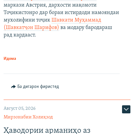
маркази Австрия, дархости мақомоти
Тоҷикистонро дар бораи истирдоди намояндаи
мухолифини тоҷик
Шавкати Муҳаммад
(Шавкатҷон Шарифов)
ва модару бародараш
рад кардааст.
Идома
Ба дигарон фиристед
Август 05, 2026
Мирзонабии Холиқзод
Ҳаводории арманиҳо аз