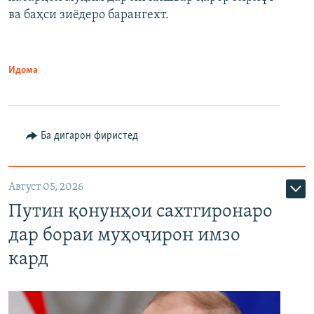
720p
1080p
ва баҳси зиёдеро барангехт.
1080p
Идома
Ба дигарон фиристед
Август 05, 2026
Путин қонунҳои сахтгиронаро
дар бораи муҳоҷирон имзо
кард