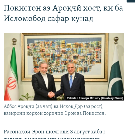
Покистон аз Ароқчӣ хост, ки ба
Исломобод сафар кунад
Аббос Ароқчӣ (аз чап) ва Исҳоқ Дор (аз рост),
вазирони корҳои хориҷии Эрон ва Покистон.
Расонаҳои Эрон шомгоҳи 3 август хабар