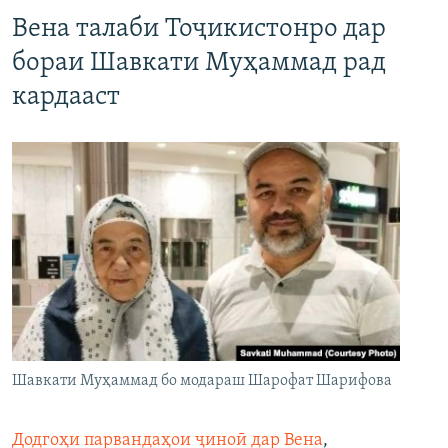
Вена талаби Тоҷикистонро дар
бораи Шавкати Муҳаммад рад
кардааст
Шавкати Муҳаммад бо модараш Шарофат Шарифова
Додгоҳи парвандаҳои ҷиноӣ дар Вена
,