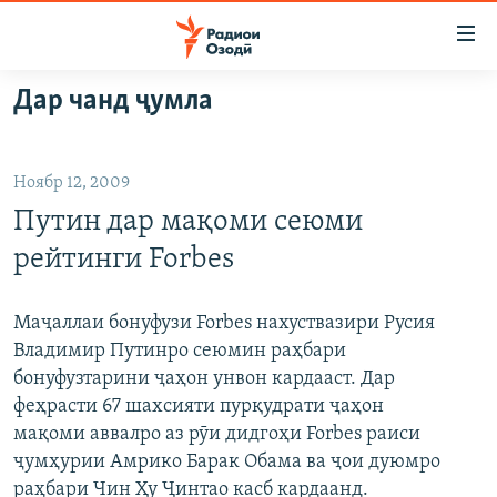
Пайвандҳои
дастрасӣ
Ҷаҳиш
Дар чанд ҷумла
ба
ГӮШАҲО
мояи
ГАПИ ОЗОД
СИЁСАТ
аслӣ
Ноябр 12, 2009
РӮЗГОРИ МУҲОҶИР
Ҷаҳиш
ИҚТИСОД
Путин дар мақоми сеюми
ба
САЛОМ, ХОҲАР
ҶОМЕА
феҳристи
рейтинги Forbes
ТАҲҚИҚОТ
ҚАЗИЯИ "КРОКУС"
аслӣ
Ҷаҳиш
ҶАНГ ДАР УКРАИНА
ОСИЁИ МАРКАЗӢ
Маҷаллаи бонуфузи Forbes нахуствазири Русия
ба
Владимир Путинро сеюмин раҳбари
НАЗАРИ МАРДУМ
ФАРҲАНГ
ҷустор
бонуфузтарини ҷаҳон унвон кардааст. Дар
ЧАНДРАСОНАӢ
МЕҲМОНИ ОЗОДӢ
БЛОГИСТОН
феҳрасти 67 шахсияти пурқудрати ҷаҳон
мақоми аввалро аз рӯи дидгоҳи Forbes раиси
РӮЙХАТҲО
ВАРЗИШ
ОЗОДӢ ОНЛАЙН
ВИДЕО
ҷумҳурии Амрико Барак Обама ва ҷои дуюмро
КИТОБҲОИ ОЗОДӢ
НИГОРИСТОН
раҳбари Чин Ҳу Ҷинтао касб кардаанд.