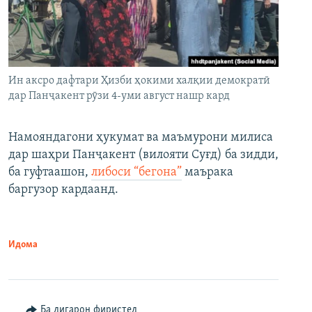
Ин аксро дафтари Ҳизби ҳокими халқии демократӣ
дар Панҷакент рӯзи 4-уми август нашр кард
Намояндагони ҳукумат ва маъмурони милиса
дар шаҳри Панҷакент (вилояти Суғд) ба зидди,
ба гуфтаашон,
либоси “бегона”
маърака
баргузор кардаанд.
Идома
Ба дигарон фиристед