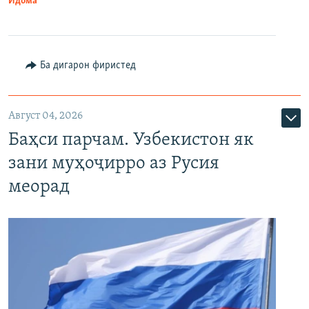
Идома
Ба дигарон фиристед
Август 04, 2026
Баҳси парчам. Узбекистон як
зани муҳоҷирро аз Русия
меорад