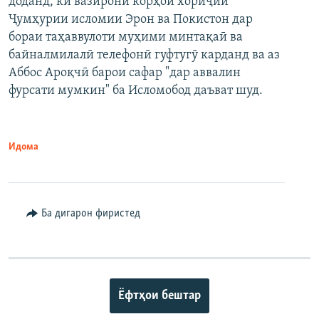
доданд, ки вазирони корҳои хориҷии
Ҷумҳурии исломии Эрон ва Покистон дар
бораи таҳаввулоти муҳими минтақаӣ ва
байналмилалӣ телефонӣ гуфтугӯ карданд ва аз
Аббос Ароқчӣ барои сафар "дар аввалин
фурсати мумкин" ба Исломобод даъват шуд.
Идома
Ба дигарон фиристед
Ёфтҳои бештар