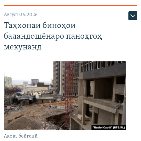
Август 06, 2026
Таҳхонаи биноҳои
баландошёнаро паноҳгоҳ
мекунанд
Акс аз бойгонӣ