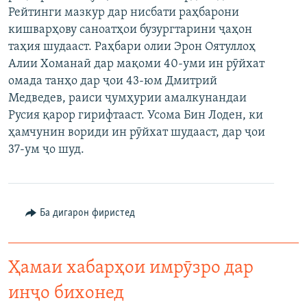
Рейтинги мазкур дар нисбати раҳбарони
ГУЗОРИШҲОИ РАДИОӢ
Русский
кишварҳову саноатҳои бузургтарини ҷаҳон
таҳия шудааст. Раҳбари олии Эрон Оятуллоҳ
ПАЙГИРӢ КУНЕД
Алии Хоманаӣ дар мақоми 40-уми ин рӯйхат
омада танҳо дар ҷои 43-юм Дмитрий
Медведев, раиси ҷумҳурии амалкунандаи
Русия қарор гирифтааст. Усома Бин Лоден, ки
ҳамчунин вориди ин рӯйхат шудааст, дар ҷои
37-ум ҷо шуд.
Ҳамаи сомонаҳои RFE/RL
Ба дигарон фиристед
Ҳамаи хабарҳои имрӯзро дар
инҷо бихонед