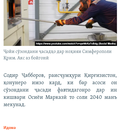
Ҷойи сӯзондани ҷасадҳо дар ноҳияи Симферополи
Қрим. Акс аз бойгонӣ
Содир Ҷабборов, раисҷумҳури Қирғизистон,
қонунеро имзо кард, ки бар асоси он
сӯзондани ҷасади фавтидагонро дар ин
кишвари Осиёи Марказӣ то соли 2040 манъ
мекунад.
Идома