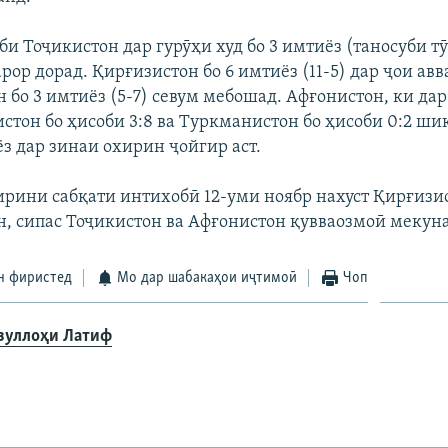
и Тоҷикистон дар гурӯҳи худ бо 3 имтиёз (таносуби тӯб
рор дорад. Қирғизистон бо 6 имтиёз (11-5) дар ҷои авва
бо 3 имтиёз (5-7) севум мебошад. Афғонистон, ки дар 
стон бо ҳисоби 3:8 ва Туркманистон бо ҳисоби 0:2 шик
з дар зинаи охирин ҷойгир аст.
ирини сабқати интихобӣ 12-уми ноябр нахуст Қирғизи
, сипас Тоҷикистон ва Афғонистон қувваозмоӣ мекун
н фиристед
Мо дар шабакаҳои иҷтимоӣ
Чоп
зуллоҳи Латиф