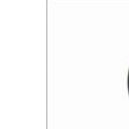
ГУЗОРИШҲОИ РАДИОӢ