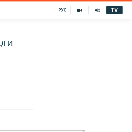
TV
РУС
али