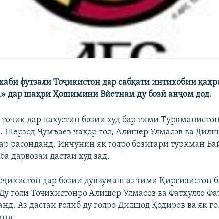
хаби футзали Тоҷикистон дар сабқати интихобии қаҳ
А» дар шаҳри Ҳошимини Вйетнам ду бозӣ анҷом дод.
 тоҷик дар нахустин бозии худ бар тими Туркманистон 
. Шерзод Ҷумъаев чаҳор гол, Алишер Улмасов ва Дилш
мар расонданд. Инчунин як голро бозигари туркман Б
а дарвозаи дастаи худ зад.
Тоҷикистон дар бозии дуввумаш аз тими Қирғизистон бо
 Ду голи Тоҷикистонро Алишер Улмасов ва Фатҳулло Фа
нд. Аз дастаи ғолиб ду голро Дилшод Қодиров ва як г
анд.