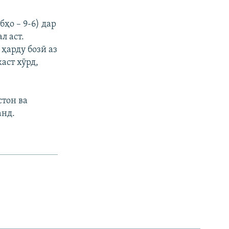
ҳо – 9-6) дар
л аст.
ҳарду бозӣ аз
аст хӯрд,
стон ва
анд.