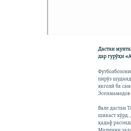
Дастаи мунта
дар гурӯҳи «
Футболбозони
пирӯз шуданд
якголӣ ба са
Эсенмамедов б
Вале дастаи 
шикаст хӯрд.
ҳадаф расонда
Малинин зад