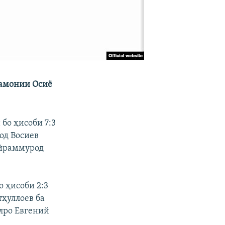
рамонии Осиё
бо ҳисоби 7:3
од Восиев
айраммурод
 ҳисоби 2:3
тҳуллоев ба
олро Евгений