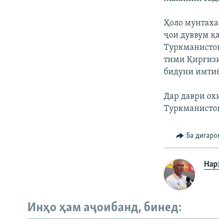
Ҳоло мунтахаб
ҷои дуввум қа
Туркманистон 
тими Қирғизи
бидуни имтиё
Дар даври ох
Туркманистон
Ба дигаро
Нар
Инҳо ҳам аҷоибанд, бинед:
Русский