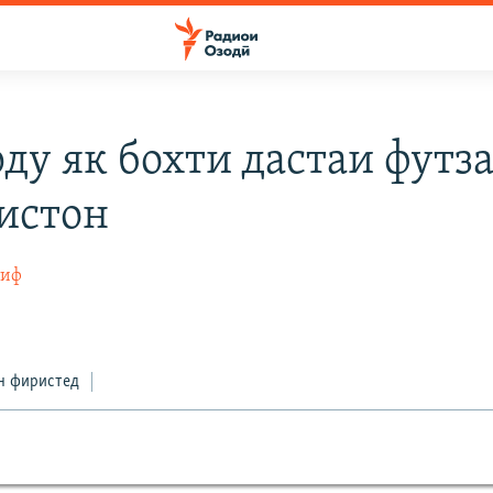
рду як бохти дастаи футз
истон
тиф
н фиристед