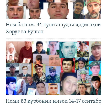
Ном ба ном. 34 кушташудаи ҳодисаҳои
Хоруғ ва Рӯшон
Номи 83 қурбонии низои 14-17 сентябр