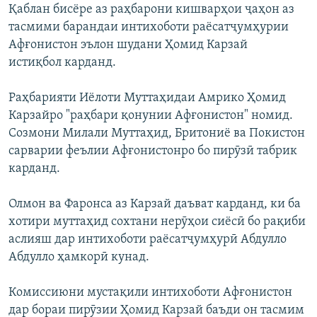
Қаблан бисёре аз раҳбарони кишварҳои ҷаҳон аз
тасмими барандаи интихоботи раёсатҷумҳурии
Афғонистон эълон шудани Ҳомид Карзай
истиқбол карданд.
Раҳбарияти Иёлоти Муттаҳидаи Амрико Ҳомид
Карзайро "раҳбари қонунии Афғонистон" номид.
Созмони Милали Муттаҳид, Бритониё ва Покистон
сарварии феълии Афғонистонро бо пирӯзӣ табрик
карданд.
Олмон ва Фаронса аз Карзай даъват карданд, ки ба
хотири муттаҳид сохтани нерӯҳои сиёсӣ бо рақиби
аслияш дар интихоботи раёсатҷумҳурӣ Абдулло
Абдулло ҳамкорӣ кунад.
Комиссиюни мустақили интихоботи Афғонистон
дар бораи пирӯзии Ҳомид Карзай баъди он тасмим