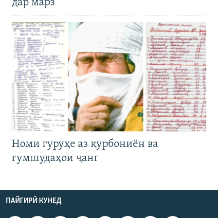
дар марз
Номи гуруҳе аз қурбониён ва
гумшудаҳои ҷанг
ПАЙГИРӢ КУНЕД