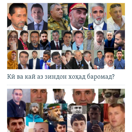
Кӣ ва кай аз зиндон хоҳад баромад?