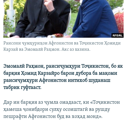
ГУЗОРИШҲОИ РАДИОӢ
Русский
ПАЙГИРӢ КУНЕД
Раисони ҷумҳуриҳои Афғонистон ва Тоҷикистон Ҳомиди
Карзай ва Эмомалӣ Раҳмон. Акс аз хазина.
Ҳамаи сомонаҳои RFE/RL
Эмомалӣ Раҳмон, раисиҷумҳури Тоҷикистон, бо як
барқия Ҳомид Карзайро барои дубора ба мақоми
раисиҷумҳури Афғонистон интихоб шуданаш
табрик гуфтааст.
Дар ин барқия аз ҷумла омадааст, ки «Тоҷикистон
ҳамеша ҷонибдори сулҳу осоиштагӣ ва рушду
пешрафти Афғонистон буд ва хоҳад монд».