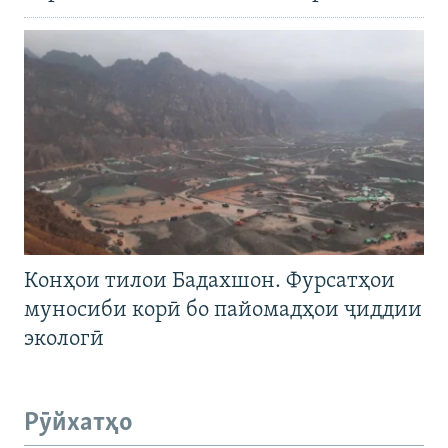
Конҳои тилои Бадахшон. Фурсатҳои
муносиби корӣ бо пайомадҳои ҷиддии
экологӣ
Рӯйхатҳо