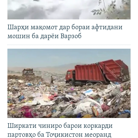
Шарҳи мақомот дар бораи афтидани
мошин ба дарёи Варзоб
Ширкати чиниро барои коркарди
партовҳо ба Тоҷикистон меоранд