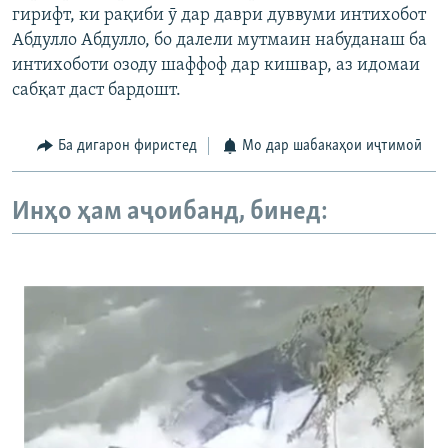
гирифт, ки рақиби ӯ дар даври дуввуми интихобот
Абдулло Абдулло, бо далели мутмаин набуданаш ба
интихоботи озоду шаффоф дар кишвар, аз идомаи
сабқат даст бардошт.
Ба дигарон фиристед
Мо дар шабакаҳои иҷтимоӣ
Инҳо ҳам аҷоибанд, бинед: