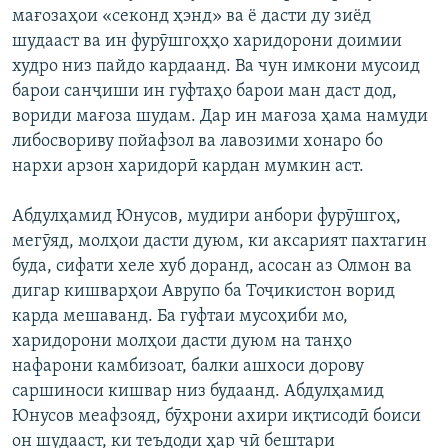
мағозаҳои «секонд ҳэнд» ва ё дасти ду зиёд
шудааст ва ин фурӯшгоҳҳо харидорони доимии
худро низ пайдо кардаанд. Ва чун имкони мусоид
барои санҷиши ин гуфтаҳо барои ман даст дод,
вориди мағоза шудам. Дар ин мағоза ҳама намуди
либосвориву пойафзол ва лавозими хонаро бо
нархи арзон харидорӣ кардан мумкин аст.
Абдулҳамид Юнусов, мудири анбори фурӯшгоҳ,
мегӯяд, молҳои дасти дуюм, ки аксарият пахтагин
буда, сифати хеле хуб доранд, асосан аз Олмон ва
дигар кишварҳои Аврупо ба Тоҷикистон ворид
карда мешаванд. Ба гуфтаи мусоҳиби мо,
харидорони молҳои дасти дуюм на танҳо
нафарони камбизоат, балки ашхоси дорову
саршиноси кишвар низ будаанд. Абдулҳамид
Юнусов меафзояд, бӯҳрони ахири иқтисодӣ боиси
он шудааст, ки теъдоди ҳар чӣ бештари