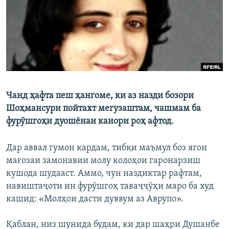
ГУЗОРИШҲОИ РАДИОӢ
Русский
ПАЙГИРӢ КУНЕД
Чанд ҳафта пеш ҳангоме, ки аз назди бозори
Шоҳмансури пойтахт мегузаштам, чашмам ба
Ҳамаи сомонаҳои RFE/RL
фурӯшгоҳи дуошёнаи канори роҳ афтод.
Дар аввал гумон кардам, тибқи маъмул боз ягон
мағозаи замонавии молу колоҳои гаронарзиш
кушода шудааст. Аммо, чун наздиктар рафтам,
навиштаҷоти ин фурӯшгоҳ таваҷҷӯҳи маро ба худ
кашид: «Молҳои дасти дуввум аз Аврупо».
Қаблан, низ шунида будам, ки дар шаҳри Душанбе