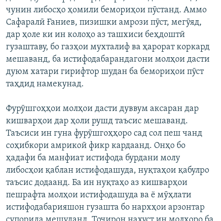
чунин либосҳо ҳомили бемориҳои пӯстанд. Аммо
Сафаралӣ Ғаниев, пизишки амрози пӯст, мегӯяд,
дар ҳоле ки ин колоҳо аз ташхиси беҳдоштӣ
гузаштаву, бо газҳои мухталиф ва ҳарорат коркард
мешаванд, ба истифодабарандагони молҳои дасти
дуюм хатари гирифтор шудан ба бемориҳои пӯст
таҳдид намекунад.
Фурӯшгоҳҳои молҳои дасти дуввум аксаран дар
кишварҳои дар ҳоли рушд таъсис мешаванд.
Таъсиси ин гуна фурӯшгоҳҳоро сад сол пеш чанд
соҳибкори амрикоӣ фикр кардаанд. Онҳо бо
ҳадафи ба манфиат истифода бурдани молу
либосҳои қаблан истифодашуда, нуқтаҳои қабулро
таъсис додаанд. Ба ин нуқтаҳо аз кишварҳои
пешрафта молҳои истифодашуда ва ё мӯҳлати
истифодабарияшон гузашта бо нархҳои арзонтар
супорида мешуданд. Тоҷирон нахуст ин молҳоро ба