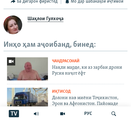
Ба дигарон фиристед
Мо дар шабакаҳои иҷтимоӣ
Шаҳлои Гулхоҷа
Инҳо ҳам аҷоибанд, бинед:
ЧАНДРАСОНАӢ
Нақли марде, ки аз зарбаи дрони
Русия наҷот ёфт
ИҚТИСОД
Долони нав миёни Тоҷикистон,
Эрон ва Афғонистон. Пайомаде
дорад?
TV
РУС
ЧАНДРАСОНАӢ
Роҳи нав миёни Тоҷикистон,