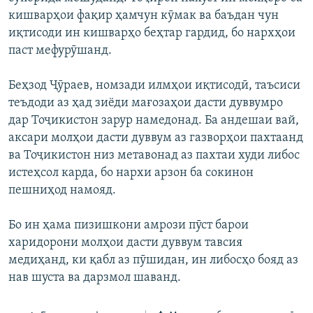
кишварҳои фақир ҳамчун кӯмак ва баъдан чун
иқтисоди ин кишварҳо беҳтар гардид, бо нархҳои
паст мефурӯшанд.
Беҳзод Ҷӯраев, номзади илмҳои иқтисодӣ, таъсиси
теъдоди аз ҳад зиёди мағозаҳои дасти дуввумро
дар Тоҷикистон зарур намедонад. Ба андешаи вай,
аксари молҳои дасти дуввум аз газворҳои пахтаанд
ва Тоҷикистон низ метавонад аз пахтаи худи либос
истеҳсол карда, бо нархи арзон ба сокинон
пешниҳод намояд.
Бо ин ҳама пизишкони амрози пӯст барои
харидорони молҳои дасти дуввум тавсия
медиҳанд, ки қабл аз пӯшидан, ин либосҳо бояд аз
нав шуста ва дарзмол шаванд.