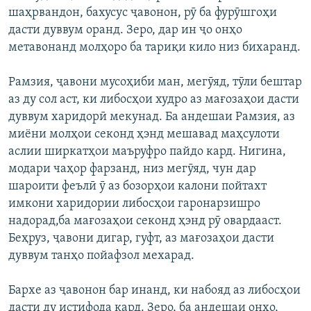
шаҳрвандон, бахусуc ҷавонон, рӯ ба фурӯшгоҳи
дасти дуввум оранд. Зеро, дар ин ҷо онҳо
метавонанд молҳоро ба тариқи кило низ бихаранд.
Рамзия, ҷавони мусоҳиби ман, мегӯяд, тӯли бештар
аз ду cол аст, ки либосҳои худро аз мағозаҳои дасти
дуввум харидорӣ мекунад. Ба андешаи Рамзия, аз
миёни молҳои секонд ҳэнд мешавад маҳсулоти
аслии ширкатҳои маъруфро пайдо кард. Нигина,
модари чаҳор фарзанд, низ мегӯяд, чун дар
шароити феълӣ ӯ аз бозорҳои калони пойтахт
имкони харидории либосҳои гаронарзишро
надорад,ба мағозаҳои секонд ҳэнд рӯ овардааст.
Беҳруз, ҷавони дигар, гуфт, аз мағозаҳои дасти
дуввум танҳо пойафзол мехарад.
Бархе аз ҷавонон бар инанд, ки набояд аз либосҳои
дасти ду истифода кард. Зеро, ба андешаи онҳо,