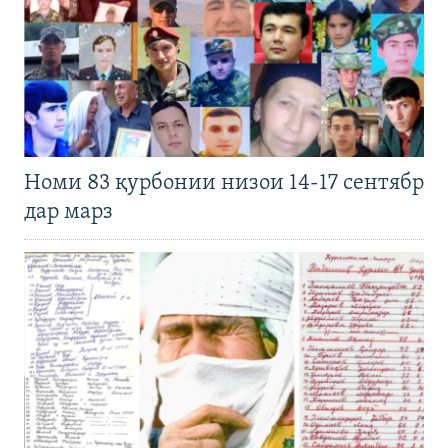
Номи 83 қурбонии низои 14-17 сентябр
дар марз