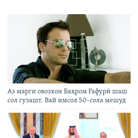
Аз марги овозхон Баҳром Ғафурӣ шаш
сол гузашт. Вай имсол 50-сола мешуд