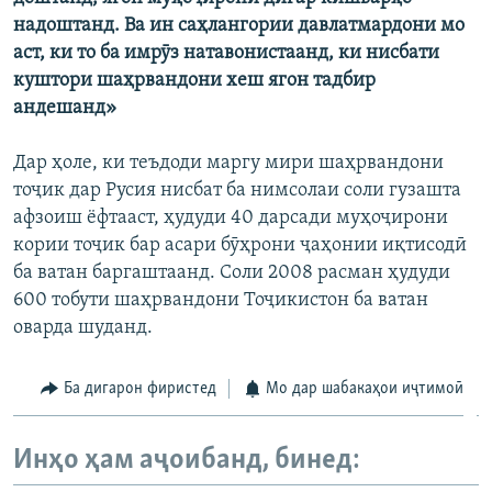
надоштанд. Ва ин саҳлангории давлатмардони мо
аст, ки то ба имрӯз натавонистаанд, ки нисбати
куштори шаҳрвандони хеш ягон тадбир
андешанд»
Дар ҳоле, ки теъдоди маргу мири шаҳрвандони
тоҷик дар Русия нисбат ба нимсолаи соли гузашта
афзоиш ёфтааст, ҳудуди 40 дарсади муҳоҷирони
кории тоҷик бар асари бӯҳрони ҷаҳонии иқтисодӣ
ба ватан баргаштаанд. Соли 2008 расман ҳудуди
600 тобути шаҳрвандони Тоҷикистон ба ватан
оварда шуданд.
Ба дигарон фиристед
Мо дар шабакаҳои иҷтимоӣ
Инҳо ҳам аҷоибанд, бинед: