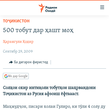
Пайвандҳои
дастрасӣ
Ҷаҳиш
ТОҶИКИСТОН
ба
ГӮШАҲО
500 тобут дар ҳашт моҳ
мояи
ГАПИ ОЗОД
СИЁСАТ
аслӣ
Ҳарамгули Қодир
РӮЗГОРИ МУҲОҶИР
Ҷаҳиш
ИҚТИСОД
ба
Сентябр 29, 2009
САЛОМ, ХОҲАР
ҶОМЕА
феҳристи
ТАҲҚИҚОТ
ҚАЗИЯИ "КРОКУС"
аслӣ
Ба дигарон фиристед
Ҷаҳиш
ҶАНГ ДАР УКРАИНА
ОСИЁИ МАРКАЗӢ
ба
Мо дар Google
НАЗАРИ МАРДУМ
ФАРҲАНГ
ҷустор
ЧАНДРАСОНАӢ
МЕҲМОНИ ОЗОДӢ
БЛОГИСТОН
Солҳои охир интиқоли тобутҳои шаҳрвандони
Тоҷикистон аз Русия афзоиш ёфтаааст.
РӮЙХАТҲО
ВАРЗИШ
ОЗОДӢ ОНЛАЙН
ВИДЕО
КИТОБҲОИ ОЗОДӢ
НИГОРИСТОН
Маҳмудҷон, писари холаи Гулиро, ки тӯли 4 солу ду