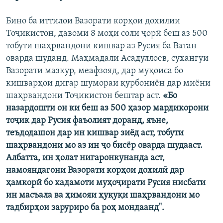
Бино ба иттилои Вазорати корҳои дохилии
Тоҷикистон, давоми 8 моҳи соли ҷорӣ беш аз 500
тобути шаҳрвандони кишвар аз Русия ба Ватан
оварда шуданд. Маҳмадалӣ Асадуллоев, сухангӯи
Вазорати мазкур, меафзояд, дар муқоиса бо
кишварҳои дигар шумораи қурбониён дар миёни
шаҳрвандони Тоҷикистон бештар аст.
«Бо
назардошти он ки беш аз 500 ҳазор мардикорони
тоҷик дар Русия фаъолият доранд, яъне,
теъдодашон дар ин кишвар зиёд аст, тобути
шаҳрвандони мо аз ин ҷо бисёр оварда шудааст.
Албатта, ин ҳолат нигаронкунанда аст,
намояндагони Вазорати корҳои дохилӣ дар
ҳамкорӣ бо хадамоти муҳоҷирати Русия нисбати
ин масъала ва ҳимояи ҳуқуқи шаҳрвандони мо
тадбирҳои заруриро ба роҳ мондаанд".