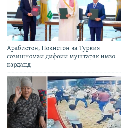
Арабистон, Покистон ва Туркия
созишномаи дифоии муштарак имзо
карданд