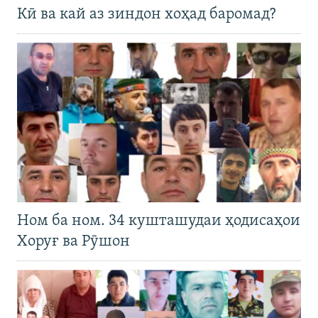
Кӣ ва кай аз зиндон хоҳад баромад?
Ном ба ном. 34 кушташудаи ҳодисаҳои
Хоруғ ва Рӯшон