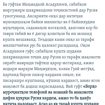
Ба гуфтаи Маҳмадалӣ Асадуллоев, сабабҳои
маргумири шаҳрвандони тоҷикистонӣ дар Русия
гуногунанд. Аксарияти онҳо дар натиҷаи
муноқишаҳои байни миллатҳо ва ё байнихудии
муҳоҷирон, садамаҳои ногаҳонӣ, ҳангоми кор бо
таври табиӣ ва ё дигар ҳолатҳои ба ин монанд
кушта мешаванд. Теъдоди ками онҳо аз тарафи
миллатчиёни рус ба ҳалокат расидаанд. Оқои
Асадуллоев гуфт, сабабҳои кушта шудани
шаҳрвандони тоҷик дар Русия аз тарафи мақомоти
зирабт мавриди тафтиш қарор мегиранд, аммо
модари марҳум Маҳмудҷон, холаи Гулӣ мегӯяд,
ҳарчанд барои ошкор кардани онҳое, ки
писарашро куштаанд, кӯшиш кардааст, аммо ягон
мақомот ба додаш нарасидаанд. Вай гуфт
«Борҳо
муроҷиатҳои телефонӣ ва номавӣ ба мақомоти
ҳифзи ҳуқуқи Русия кардем, аммо то ба ҳанӯз
натиҷа надодааст. Агар аз як тараф кушта шудани