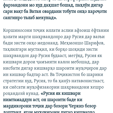
фарзандони мо худ даҳшат бошад, паҳлӯи дигар
сари вақт ба Ватан овардани тобути онҳо хароҷоти
сангинро талаб мекунад».
Коршиносони тоҷик иллати аслии афзоиш ёфтании
ҳолати марги шаҳрвандонро дар Русия дар вазъи
бади зисти онҳо медонанд. Меҳмоншо Шарифов,
таҳлилгари мустақил, ки борҳо шоҳиди зисти
шаҳрвандон дар Русия будааст, мегӯяд, Русия як
кишвари дорои ҷамъияти калон мебошад, дар
нисбати дигар кишварҳо шароити муҳоҷирон дар
ин кишвар бадтар аст. Ва Тоҷикистон бо шарики
стратегии худ, Русия, то ба ҳанӯз натавонистааст,
ки сиёсати муҳофизакории шаҳрвандони хешро
роҳандозӣ кунад.
«Русия як кишвари
нимтамаддун аст, он шароити баде ки
мардикорони тоҷик дар бозори Черкиз бозор
доштанд, ягон муҳоҷирони дигар кишварҳо