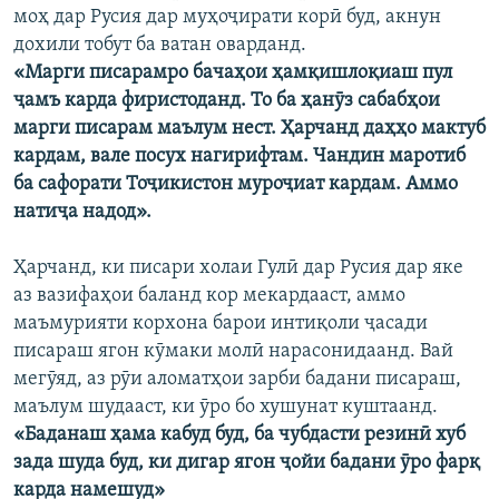
моҳ дар Русия дар муҳоҷирати корӣ буд, акнун
ГУЗОРИШҲОИ РАДИОӢ
Русский
дохили тобут ба ватан оварданд.
«Марги писарамро бачаҳои ҳамқишлоқиаш пул
ҷамъ карда фиристоданд. То ба ҳанӯз сабабҳои
ПАЙГИРӢ КУНЕД
марги писарам маълум нест. Ҳарчанд даҳҳо мактуб
кардам, вале посух нагирифтам. Чандин маротиб
ба сафорати Тоҷикистон муроҷиат кардам. Аммо
натиҷа надод».
Ҳамаи сомонаҳои RFE/RL
Ҳарчанд, ки писари холаи Гулӣ дар Русия дар яке
аз вазифаҳои баланд кор мекардааст, аммо
маъмурияти корхона барои интиқоли ҷасади
писараш ягон кӯмаки молӣ нарасонидаанд. Вай
мегӯяд, аз рӯи аломатҳои зарби бадани писараш,
маълум шудааст, ки ӯро бо хушунат куштаанд.
«Баданаш ҳама кабуд буд, ба чубдасти резинӣ хуб
зада шуда буд, ки дигар ягон ҷойи бадани ӯро фарқ
карда намешуд»