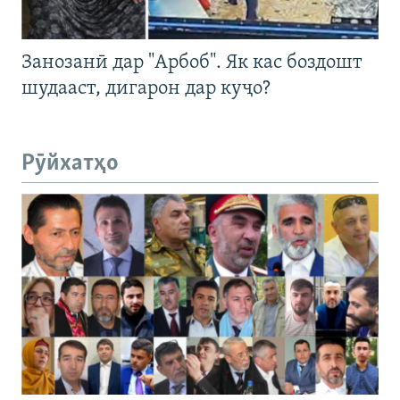
Занозанӣ дар "Арбоб". Як кас боздошт
шудааст, дигарон дар куҷо?
Рӯйхатҳо