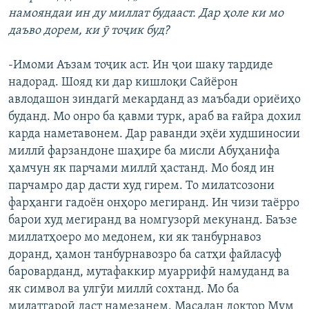
намояндаи ин ду миллат будааст. Дар ҳоле ки мо
даъво дорем, ки ӯ тоҷик буд?
-Имоми Аъзам тоҷик аст. Ин ҷои шаку тардиде
надорад. Шояд ки дар кишлоқи Сайёрон
авлодашон зиндагӣ мекарданд аз маъбади ориёиҳо
буданд. Мо онро ба қавми турк, араб ва ғайра дохил
карда наметавонем. Дар раванди эҳёи худшиносии
миллӣ фарзандоне шаҳире ба мисли Абуҳанифа
ҳамчун як парчами миллӣ ҳастанд. Мо бояд ин
парчамро дар дасти худ гирем. То милатсозони
фарҳанги гадоён онҳоро мегиранд. Ин чизи таёрро
барои худ мегиранд ва номгузорӣ мекунанд. Баъзе
миллатҳоеро мо медонем, ки як танбурнавоз
доранд, ҳамон танбурнавозро ба сатҳи файласуф
бароварданд, мутафаккир муаррифӣ намуданд ва
як символ ва улгӯи миллӣ сохтанд. Мо ба
милатгароӣ даст намезанем. Масалан доктор Мум