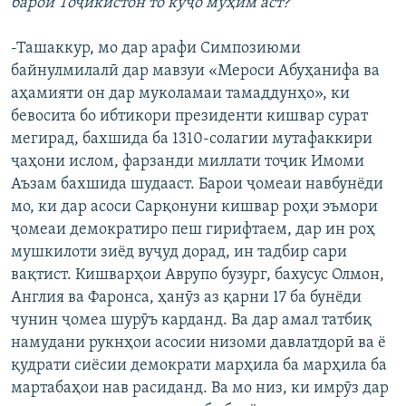
барои Тоҷикистон то куҷо муҳим аст?
-Ташаккур, мо дар арафи Симпозиюми
байнулмилалӣ дар мавзуи «Мероси Абуҳанифа ва
аҳамияти он дар муколамаи тамаддунҳо», ки
бевосита бо ибтикори президенти кишвар сурат
мегирад, бахшида ба 1310-солагии мутафаккири
ҷаҳони ислом, фарзанди миллати тоҷик Имоми
Аъзам бахшида шудааст. Барои ҷомеаи навбунёди
мо, ки дар асоси Сарқонуни кишвар роҳи эъмори
ҷомеаи демократиро пеш гирифтаем, дар ин роҳ
мушкилоти зиёд вуҷуд дорад, ин тадбир сари
вақтист. Кишварҳои Аврупо бузург, бахусус Олмон,
Англия ва Фаронса, ҳанӯз аз қарни 17 ба бунёди
чунин ҷомеа шурӯъ карданд. Ва дар амал татбиқ
намудани рукнҳои асосии низоми давлатдорӣ ва ё
қудрати сиёсии демократи марҳила ба марҳила ба
мартабаҳои нав расиданд. Ва мо низ, ки имрӯз дар