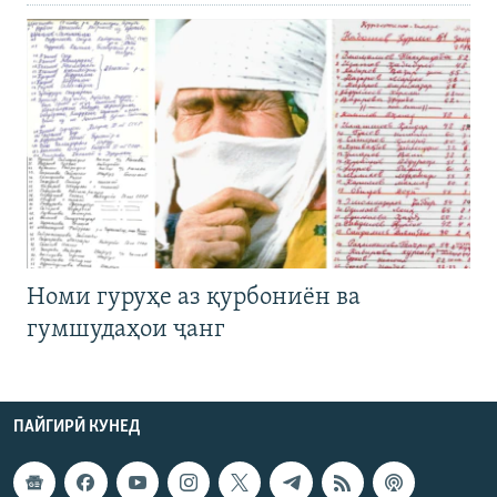
Номи гуруҳе аз қурбониён ва
гумшудаҳои ҷанг
ПАЙГИРӢ КУНЕД