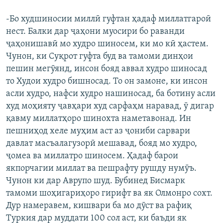
-Бо худшиносии миллӣ гуфтан ҳадаф миллатгароӣ
нест. Балки дар ҷаҳони муосири бо раванди
ҷаҳонишавӣ мо худро шиносем, ки мо кӣ ҳастем.
Чунон, ки Суқрот гуфта буд ва тамоми динҳои
пешин мегӯянд, инсон бояд аввал худро шиносад
то Худои худро бишносад. То он замоне, ки инсон
асли худро, нафси худро нашиносад, ба ботину асли
худ моҳияту ҷавҳари худ сарфаҳм наравад, ӯ дигар
қавму миллатҳоро шинохта наметавонад. Ин
пешниҳод хеле муҳим аст аз ҷониби сарвари
давлат масъалагузорӣ мешавад, бояд мо худро,
ҷомеа ва миллатро шиносем. Ҳадаф барои
якпорчагии миллат ва пешрафту рушду нумӯъ.
Чунон ки дар Аврупо шуд. Бубинед Бисмарк
тамоми шоҳигариҳоро гирифт ва як Олмонро сохт.
Дур намеравем, кишвари ба мо дӯст ва рафиқ
Туркия дар муддати 100 сол аст, ки баъди як