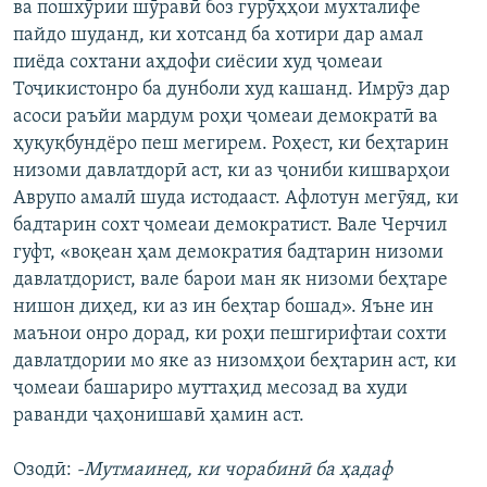
ва пошхӯрии шӯравӣ боз гурӯҳҳои мухталифе
пайдо шуданд, ки хотсанд ба хотири дар амал
пиёда сохтани аҳдофи сиёсии худ ҷомеаи
Тоҷикистонро ба дунболи худ кашанд. Имрӯз дар
асоси раъйи мардум роҳи ҷомеаи демократӣ ва
ҳуқуқбундёро пеш мегирем. Роҳест, ки беҳтарин
низоми давлатдорӣ аст, ки аз ҷониби кишварҳои
Аврупо амалӣ шуда истодааст. Афлотун мегӯяд, ки
бадтарин сохт ҷомеаи демократист. Вале Черчил
гуфт, «воқеан ҳам демократия бадтарин низоми
давлатдорист, вале барои ман як низоми беҳтаре
нишон диҳед, ки аз ин беҳтар бошад». Яъне ин
маънои онро дорад, ки роҳи пешгирифтаи сохти
давлатдории мо яке аз низомҳои беҳтарин аст, ки
ҷомеаи башариро муттаҳид месозад ва худи
раванди ҷаҳонишавӣ ҳамин аст.
Озодӣ:
-Мутмаинед, ки чорабинӣ ба ҳадаф