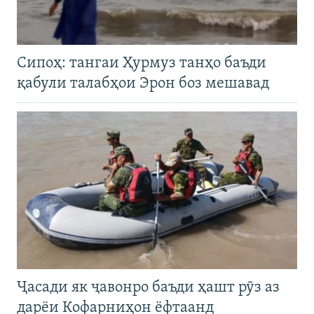
Сипоҳ: тангаи Ҳурмуз танҳо баъди
қабули талабҳои Эрон боз мешавад
Ҷасади як ҷавонро баъди ҳашт рӯз аз
дарёи Кофарниҳон ёфтаанд