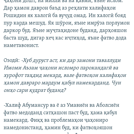
ҷаҳонӣ дошт, на миллӣ ва на қавмӣ, яъне ислом.
Дар ҳамон даврон баъд аз реҳлати халифаҳои
Рошидин як халогӣ ба вуҷуд омад. Ин халогӣ бояд
пур карда мешуд. Як шӯрои, яъне имрӯза порлумон
даркор буд. Яъне муҷтаҳидоне буданд, дарҳояшон
баста шуд, дигар хеҷ кас иҷтиҳод, яъне фатво дода
наметавонист.
Озодӣ:
-Хуб дуруст аст, ки дар замони таваллуди
Имоми Аъзам ҷаҳони исломро парокандагӣ ва
хурофот таҳдид мекард, вале фатвоҳои халифаҳои
ҳамон давраро мардум қабул намекарданд. Чун
онҳо сари қудрат буданд?
-Халиф Абумансур ва ё аз Умавиён ва Аболсиён
фатво медоданд сатҳашон паст буд, ҳама қабул
намекард. Фиқҳ ва проблемаҳои ҷаҳониро
намедонистанд, ҳамин буд, ки фатвоҳояшон