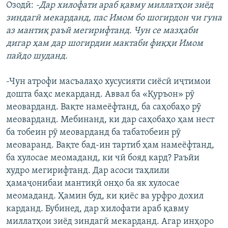
Озодӣ:
-Дар хилофати араб қавму миллатҳои зиёд
зиндагӣ мекарданд, пас Имом бо шогирдон чи гуна
аз мантиқ раъй мегирифтанд. Чун се мазҳаби
дигар ҳам дар шогирдии мактаби фиқҳи Имом
пайдо шуданд.
-Чун атрофи масъалаҳо хусусияти сиёсӣ иҷтимои
дошта баҳс мекарданд. Аввал ба «Қуръон» рӯ
меоварданд. Вақте намеёфтанд, ба саҳобаҳо рӯ
меоварданд. Мебинанд, ки дар саҳобаҳо ҳам нест
ба тобеин рӯ меоварданд ба табатобеин рӯ
меоваранд. Вақте бад-ин тартиб ҳам намеёфтанд,
ба хулосае меомаданд, ки чӣ бояд кард? Раъйи
худро мегирифтанд. Дар асоси таҳлили
ҳамаҷонибаи мантиқӣ онҳо ба як хулосае
меомаданд. Ҳамин буд, ки қиёс ва урфро дохил
карданд. Бубинед, дар хилофати араб қавму
миллатҳои зиёд зиндагӣ мекарданд. Агар инҳоро