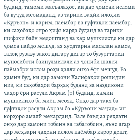
буданд, тамоми масъалаҳое, ки дар ҷомеаи исломӣ
ба вуҷуд меомаданд, аз тариқи ваҳйи илоҳии
«Қуръон»-и карим, паёмбар ва гуфтаҳои паёмбар,
ки саҳобаҳо онро ҳифз карда буданд ва тариқи
шифоҳи баён медоштанд ва ҳар мушкилот,е ки дар
ҷомеа пайдо мешуд, аз хурдтарин масалан намоз,
талоқ рӯзаву закот дигару дигар то бузургтарин
муносиботи байнулмилалӣ аз ҷониби шахси
паёмабри ислом роҳи ҳалли онҳо ёфт мешуд. Ва
ҳамин буд, ки дар замони Халифаҳои рошидин
низ, ки саҳобаҳои барҳақ буданд ва наздикони
чаҳор ёри расули Акрам (р) буданд, ҳамин
мушкилиҳо ба миён меояд. Онҳо дар такя ба
гуфтаҳои расули Акрам ба «Қӯръони маҷид» ин
корҳоро амалӣ мекарданд. Вале баъд аз реҳлати
онҳо дар замони тобеин ва табатобеин, яъне агар
дар меҳвари ҷаҳони ислом паёмбар қарор дошт,