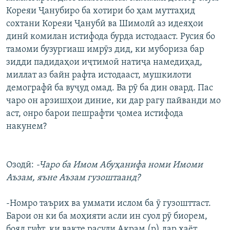
Кореяи Ҷанубиро ба хотири бо ҳам муттаҳид
сохтани Кореяи Ҷанубӣ ва Шимолӣ аз идеяҳои
динӣ комилан истифода бурда истодааст. Русия бо
тамоми бузургиаш имрӯз дид, ки мубориза бар
зидди падидаҳои иҷтимоӣ натиҷа намедиҳад,
миллат аз байн рафта истодааст, мушкилоти
демографӣ ба вуҷуд омад. Ва рӯ ба дин овард. Пас
чаро он арзишҳои диние, ки дар рагу пайванди мо
аст, онро барои пешрафти ҷомеа истифода
накунем?
Озодӣ:
-Чаро ба Имом Абуҳанифа номи Имоми
Аъзам, яъне Аъзам гузоштаанд?
-Номро таърих ва уммати ислом ба ӯ гузошттаст.
Барои он ки ба моҳияти асли ин суол рӯ биорем,
бояд гуфт, ки вақте расули Акрам (р) дар ҳаёт