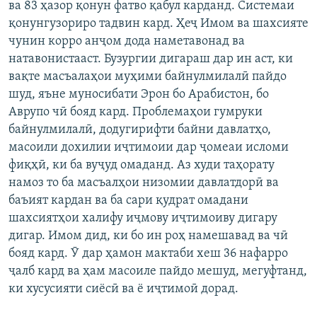
ва 83 ҳазор қонун фатво қабул карданд. Системаи
қонунгузориро тадвин кард. Ҳеҷ Имом ва шахсияте
чунин корро анҷом дода наметавонад ва
натавонистааст. Бузургии дигараш дар ин аст, ки
вақте масъалаҳои муҳими байнулмилалӣ пайдо
шуд, яъне муносибати Эрон бо Арабистон, бо
Аврупо чӣ бояд кард. Проблемаҳои гумруки
байнулмилалӣ, додугирифти байни давлатҳо,
масоили дохилии иҷтимоии дар ҷомеаи исломи
фиқҳӣ, ки ба вуҷуд омаданд. Аз худи таҳорату
намоз то ба масъалҳои низомии давлатдорӣ ва
баъият кардан ва ба сари қудрат омадани
шахсиятҳои халифу иҷмову иҷтимоиву дигару
дигар. Имом дид, ки бо ин роҳ намешавад ва чӣ
бояд кард. Ӯ дар ҳамон мактаби хеш 36 нафарро
ҷалб кард ва ҳам масоиле пайдо мешуд, мегуфтанд,
ки хусусияти сиёсӣ ва ё иҷтимоӣ дорад.