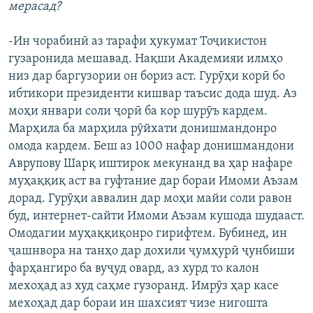
мерасад?
-Ин чорабинӣ аз тарафи ҳукумат Тоҷикистон
гузаронида мешавад. Нақши Академияи илмҳо
низ дар баргузории он бориз аст. Гурӯҳи корӣ бо
ибтикори президенти кишвар таъсис дода шуд. Аз
моҳи январи соли ҷорӣ ба кор шурӯъ кардем.
Марҳила ба марҳила рӯйхати донишмандонро
омода кардем. Беш аз 1000 нафар донишмандони
Аврупову Шарқ иштирок мекунанд ва ҳар нафаре
муҳаққиқ аст ва гуфтание дар бораи Имоми Аъзам
дорад. Гурӯҳи аввалин дар моҳи майи соли равон
буд, интернет-сайти Имоми Аъзам кушода шудааст.
Омодагии муҳаққиқонро гирифтем. Бубинед, ин
ҷашнвора на танҳо дар дохили ҷумҳурӣ ҷунбиши
фарҳангиро ба вуҷуд овард, аз хурд то калон
мехоҳад аз худ саҳме гузоранд. Имрӯз ҳар касе
мехоҳад дар бораи ин шахсият чизе нигошта