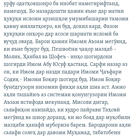
урфу одатҳояшонро ба инобат намегирифтанд,
намешуд. Бо назардошти ҳамин яъне дар матни
ҳуқуқи исломи арзишҳои умумибашарии тамоми
қавму миллатҳоеро, ки буд, дохил кард. Фазои
ҳуқуқии онҳоро дар асоси шариати исломӣ ба
вуҷуд овард. Барои ҳамин Имоми Аъзам мегӯянд,
ки яъне бузург буд. Пешвоёни ҷаҳор мазҳаб –
Молик, Ҳанбал ва Шофеъ - инҳо шогирдони
шогирди Имом Абу Юсуф ҳастанд. Сарфи назар аз
он, ки Имом дар назди падари Имоми Ҷаъфари
Содиқ - Имоми Боқир шогирд буд. Имом Боқир
бунёдгузори низомии фикҳи аҳли шиа аст. Аммо
аҳли ташайюъ аз системаи қонунгузории Имоми
Аъзам истифода мекунанд. Мисоли дигар,
салафиҳои навпайдо, ки худро пайрави Таҳовӣ
мегӯянд ва шиор доранд, ки мо бояд дар муқобили
мазҳаби ҳанафӣ мубориза барем. Бародарони аҳли
салафи солеҳ дар давоми Муҳамад, табатобеин