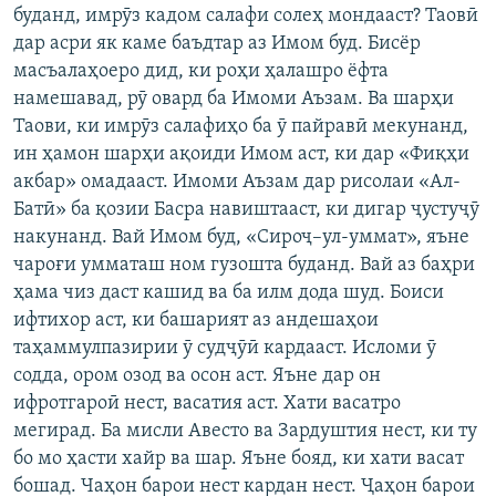
буданд, имрӯз кадом салафи солеҳ мондааст? Таовӣ
дар асри як каме баъдтар аз Имом буд. Бисёр
масъалаҳоеро дид, ки роҳи ҳалашро ёфта
намешавад, рӯ овард ба Имоми Аъзам. Ва шарҳи
Таови, ки имрӯз салафиҳо ба ӯ пайравӣ мекунанд,
ин ҳамон шарҳи ақоиди Имом аст, ки дар «Фиқҳи
акбар» омадааст. Имоми Аъзам дар рисолаи «Ал-
Батӣ» ба қозии Басра навиштааст, ки дигар ҷустуҷӯ
накунанд. Вай Имом буд, «Сироҷ–ул-уммат», яъне
чароғи умматаш ном гузошта буданд. Вай аз баҳри
ҳама чиз даст кашид ва ба илм дода шуд. Боиси
ифтихор аст, ки башарият аз андешаҳои
таҳаммулпазирии ӯ судҷӯӣ кардааст. Исломи ӯ
содда, ором озод ва осон аст. Яъне дар он
ифротгароӣ нест, васатия аст. Хати васатро
мегирад. Ба мисли Авесто ва Зардуштия нест, ки ту
бо мо ҳасти хайр ва шар. Яъне бояд, ки хати васат
бошад. Чаҳон барои нест кардан нест. Ҷаҳон барои