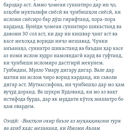
бародар аст. Аммо ҷомеаи суннатиро дар ин ҷо,
азҳоби мухталифи сиёсӣ ва ҷунбишҳои сиёсӣ, ки
исломи сиёсиро бар дӯш гирифтанд, пора-пора
карданд. Бунёди ҷомеаи суннатиро шикастанд ва
давоми 30 сол аст, ки дар ин кишвар ҷанг аст ва
касе мехоҳад вориди инҷо мешавад. Чунки
анъанаҳо, суннатро шикастанд ва баъдан ҳар касе
аз номи ислом худро намояндагӣ кард ва гуфтанд,
ки ҷунбиши исломиро дастгирӣ мекунем.
Гулбидин, Мулло Умару дигару дигар. Вале дар
матни ин ислом чиро ворид карданд, ин саволи
дигар аст. Мутаассифона, ин ҷунбишҳо дар мо ҳам
вуҷуд доранд. Ва шукри Худованд, ки мо аз вақт
истифода бурда, дар як муддати кӯтоҳ миллатро бо
ҳам овардем.
Озодӣ:
-Вақтҳои охир баъзе аз муҳаққиқони турк
ва араб ҳадс мезананд, ки Имоми Аъзам