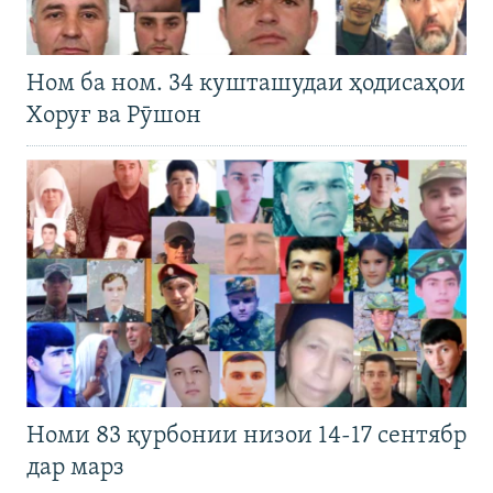
Ном ба ном. 34 кушташудаи ҳодисаҳои
Хоруғ ва Рӯшон
Номи 83 қурбонии низои 14-17 сентябр
дар марз