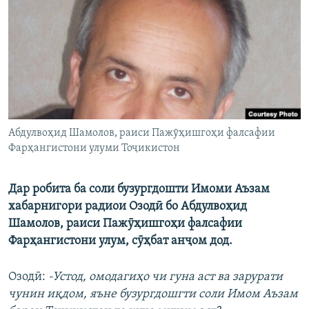
ГУЗОРИШҲОИ РАДИОӢ
Русский
ПАЙГИРӢ КУНЕД
Абдулвоҳид Шамолов, раиси Пажӯҳишгоҳи фалсафии
Фарҳангистони улуми Тоҷикистон
Ҳамаи сомонаҳои RFE/RL
Дар робита ба соли бузургдошти Имоми Аъзам
хабарнигори радиои Озодӣ бо Абдулвоҳид
Шамолов, раиси Пажӯҳишгоҳи фалсафии
Фарҳангистони улум, сӯҳбат анҷом дод.
Озодӣ:
-Устод, омодагиҳо чи гуна аст ва зарурати
чунин иқдом, яъне бузургдошгти соли Имом Аъзам