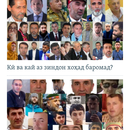
Кӣ ва кай аз зиндон хоҳад баромад?