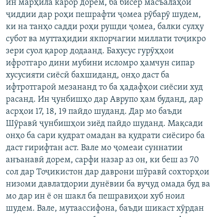
ин марҳила карор дорем, ба бисёр масъалаҳои
ҷиддии дар роҳи пешрафти ҷомеа рӯбарӯ шудем,
ки на танҳо садди роҳи рушди ҷомеа, балки сулҳу
субот ва муттаҳидии якпорчагии миллати тоҷикро
зери суол қарор додаанд. Бахусус гурӯҳҳои
ифротгаро дини мубини исломро ҳамчун сипар
хусусияти сиёсӣ бахшиданд, онҳо даст ба
ифтротгароӣ мезананд то ба ҳадафҳои сиёсии худ
расанд. Ин ҷунбишҳо дар Аврупо ҳам буданд, дар
асрҳои 17, 18, 19 пайдо шуданд. Дар мо баъди
Шӯравӣ ҷунбишҳои зиёд пайдо шуданд. Мақсади
онҳо ба сари қудрат омадан ва қудрати сиёсиро ба
даст гирифтан аст. Вале мо ҷомеаи суннатии
анъанавӣ дорем, сарфи назар аз он, ки беш аз 70
сол дар Тоҷикистон дар даврони шӯравӣ сохторҳои
низоми давлатдории дунёвии ба вуҷуд омада буд ва
мо дар ин ё он шакл ба пешравиҳои хуб ноил
шудем. Вале, мутаассифона, баъди шикаст хӯрдан