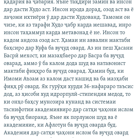
қадария ва ҷабария. Яъне тақдири замин ва инсон
дар дасти Худо аст. Инсон ирода дорад, озод аст ва ё
лаҷоми ихтиёри ӯ дар дасти Худованд. Тамоми он
чизе, ки аз тарафи Худо ҷабр карда мешавад, инро
инсон таҳаммул карда метавонад ё не. Инсон то
кадом андоза озод аст. Ҳамаи ин аввалин мактаби
баҳсиро дар Куфа ба вуҷуд овард. Аз ин пеш Ҳасани
Басрӣ мехост, ки мазаҳбаеро дар Басра ба вуҷуд
оварад, аммо ӯ ба калом дода шуд ва натавонист
мактаби фиқҳро ба вуҷуд оварад. Ҳамин буд, ки
Имоми Аъзам аз калом даст кашид ва ба мазҳаби
фиқҳ рӯ овард. Як гурӯҳи хурди 36-нафараро таъсис
дод, аз ҳисоби худ идрорпулӣ-стипендия медод, то
ки онҳо баҳсу мунозира кунанд ва системаи
таснифотии академиявиро дар сатҳи ҷаҳони ислом
ба вуҷуд биоранд. Яъне як порлумон шуд ва ё
академияие, ки Афлотун ба вуҷуд оварда буд.
Академия дар сатҳи ҷаҳони ислом ба вуҷуд овард