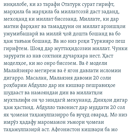
инқилобе, ки аз тарафи Отатурк сурат гирифт,
марҳила ба марҳила ба миллатсозӣ даст заданд,
мехоҳанд ки миллат бисозанд. Миллате, ки дар
матни фарҳанг ва тамаддуни он миллат арзишҳои
умумибашарӣ ва миллӣ ҷой дошта бошанд ва бо
ҳам тавъам бошанд. Ва мо низ роҳи Туркияро пеш
гирифтем. Шояд дар муттаҳидсозии миллат. Чунки
зарурати аз нав сохтани дучархара нест. Ҳаст
моделҳое, ки мо онро бисозем. Ва ё модели
Малайзияро мегирем ва ё ягон давлати исломии
дигарро. Масалан, Малаязия давоми 20 соли
роҳбарии Абдулло дар ин кишвар пешравиҳое
шудааст ва намояндаи дин ва миллатҳои
мухталифи он ҷо зиндагӣ мекунанд. Динҳои дигар
ҳам ҳастанд. Абдулло тавонист дар муддати 20 сол
як ҷомеаи таҳамулпазирро ба вуҷуд оварад. Мо низ
имрӯз ҳадафу маромамон эъмори ҷомеаи
таҳамулпазирӣ аст. Афғонистон кишвари ба мо