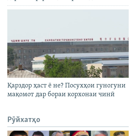
Қарздор ҳаст ё не? Посухҳои гуногуни
мақомот дар бораи корхонаи чинӣ
Рӯйхатҳо