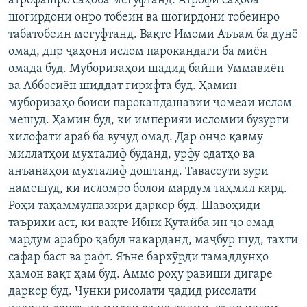
атрофашро саҳоба мегуфтанд. Атрофи саҳоба
шогирдони онро тобеин ва шогирдони тобеинро
табатобеин мегуфтанд. Вақте Имоми Аъъам ба дунё
омад, дпр ҷаҳони ислом парокандагӣ ба миён
омада буд. Муборизаҳои шадид байни Уммавиён
ва Аббосиён шиддат гирифта буд. Ҳамин
муборизаҳо боиси парокандашавии ҷомеаи ислом
мешуд. Ҳамин буд, ки империяи исломии бузурги
хилофати араб ба вуҷуд омад. Дар онҷо қавму
миллатҳои мухталиф буданд, урфу одатҳо ва
анъанаҳои мухталиф доштанд. Тавассути зурӣ
намешуд, ки исломро болои мардум таҳмил кард.
Роҳи таҳаммулпазирӣ даркор буд. Шавоҳиди
таърихи аст, ки вақте Ибни Қутайба ин ҷо омад
мардум арабро қабул накарданд, маҷбур шуд, тахти
сафар баст ва рафт. Яъне бархӯрди тамаддунҳо
ҳамон вақт ҳам буд. Аммо роҳу равиши дигаре
даркор буд. Чунки рисолати ҷадид рисолати