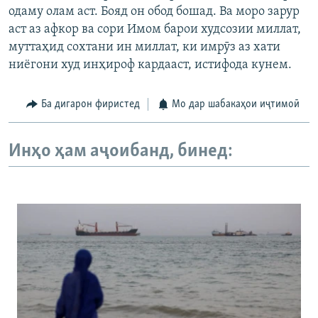
одаму олам аст. Бояд он обод бошад. Ва моро зарур
аст аз афкор ва сори Имом барои худсозии миллат,
муттаҳид сохтани ин миллат, ки имрӯз аз хати
ниёгони худ инҳироф кардааст, истифода кунем.
Ба дигарон фиристед
Мо дар шабакаҳои иҷтимоӣ
Инҳо ҳам аҷоибанд, бинед: