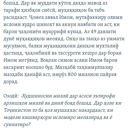
бошад. Дар як муддати кӯтоҳ даҳҳо мавод аз
тарафи ҳизбҳои сиёсӣ, муҳаққиқон ба табъ
расидааст. Ҷомеа аввал Имом, мутафаккиру олими
исломи худро шинохт ва акнун навбати он аст, ки
барои ҷаҳониён муаррифӣ кунад. Аз 49 давлати
дунё муҳаққиқон меоянд. Онҳо на танҳо аз уммати
мусулмон, балки муҳаққиқони динҳои мухталиф
ҳастанд, ҷаҳонбинӣ ва тассуроти хешро дар бораи
Имом мегӯянд. Воқеан симои аслии Имом барои
аксарият ноошно буд. Мазҳабӣ таҳаммулпазир
мазҳаби ҳанафӣ аст, имрӯз 800 миллион пайрав
дорад.
Озодӣ:
-Худшиносии миллӣ дар асоси эътирофи
арзишҳои миллӣ ва динӣ бояд бошад. Дар ҳоле ки
Тоҷикистон то ба ҳол мушаххас накардааст, ки
модели кишварҳори исломиро мепазирад ва ё
суннатиро?