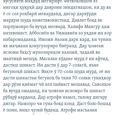
хусусияти маҳдуд мегирифт. Фатвоҳояшон аз
нигоҳи ҳуқуқӣ дар даврони зиндагиашон, ки ду ва
ё се сол роҳбарӣ мекарданд, дигар дархӯрди
мардум шуда наметавонистанд. Давлат бояд як
порлумонро ба вуҷуд меовард. Халифа Мансур ҳам
натавонист. Аббосиён ва Уммавиён аз уҳдаи ин кор
набаромадаанд. Имоми Аъзам дарк кард, ки чунин
як маҷмааи қонугузориро биёранд. Дар ҷомеаи
исломи баҳсу мунозираҳои каломӣ, ҷадалӣ ва
мантиқӣ мешуд. Масалан кӯдаке мурд ё ки афтид,
дасташ шикаст. Ин дасти ӯ дар 7-солагӣ, яъне
бегуноҳӣ шикаст. Вақте ӯ 70-сола шуда мурд, оё ин
дасти шикастаи бегуноҳ ба тани 70-солаи гунаҳкор
дар рӯзи қиёмат чӣ хел пайваст мешавад. Саволҳое
ба вуҷуд омаданд, ки ҷомеаи исломро ба шикаст
рӯбарӯ карданд. Дар атрофи намоз, талоқу дигару
дигар. Намозро чи гуна бояд хонд. Даст боло бошад
ё поин, инҳо ҷузъӣ буданд. Атрофи масъалаи