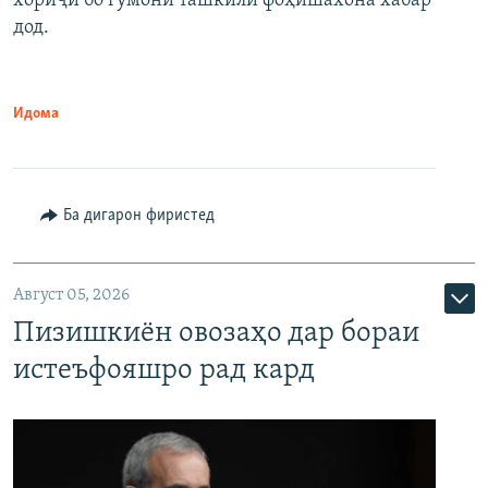
хориҷӣ бо гумони ташкили фоҳишахона хабар
дод.
Идома
Ба дигарон фиристед
Август 05, 2026
Пизишкиён овозаҳо дар бораи
истеъфояшро рад кард