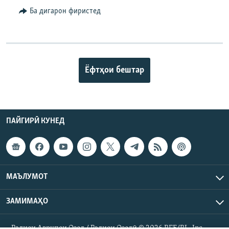
Ба дигарон фиристед
Ёфтҳои бештар
ПАЙГИРӢ КУНЕД
МАЪЛУМОТ
ЗАМИМАҲО
Радиои Аврупои Озод / Радиои Озодӣ © 2026 RFE/RL. Inc.