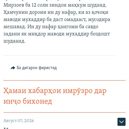
Мирзоев ба 12 соли зиндон маҳкум шуданд.
ГУЗОРИШҲОИ РАДИОӢ
Русский
Ҳамчунин дороии ин ду нафар, ки аз қочоқи
маводи мухаддир ба даст омадааст, мусодира
ПАЙГИРӢ КУНЕД
мешавад. Ин ду нафар ҳангоми ба савдо
задани як миқдор маводи мухаддир боздошт
шудаанд.
Ҳамаи сомонаҳои RFE/RL
Ба дигарон фиристед
Ҳамаи хабарҳои имрӯзро дар
инҷо бихонед
Август 07, 2026