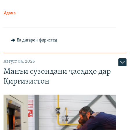
Идома
Ба дигарон фиристед
Август 04, 2026
Манъи сӯзондани ҷасадҳо дар
Қирғизистон