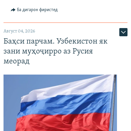
Ба дигарон фиристед
Август 04, 2026
Баҳси парчам. Узбекистон як
зани муҳоҷирро аз Русия
меорад