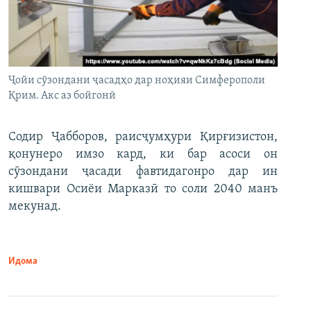
Ҷойи сӯзондани ҷасадҳо дар ноҳияи Симферополи
Қрим. Акс аз бойгонӣ
Содир Ҷабборов, раисҷумҳури Қирғизистон,
қонунеро имзо кард, ки бар асоси он
сӯзондани ҷасади фавтидагонро дар ин
кишвари Осиёи Марказӣ то соли 2040 манъ
мекунад.
Идома