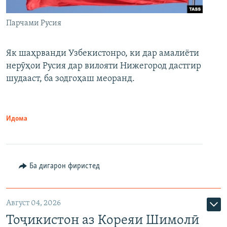
Парчами Русия
Як шаҳрванди Узбекистонро, ки дар амалиёти
нерӯҳои Русия дар вилояти Нижегород дастгир
шудааст, ба зодгоҳаш меоранд.
Идома
Ба дигарон фиристед
Август 04, 2026
Тоҷикистон аз Кореяи Шимолӣ