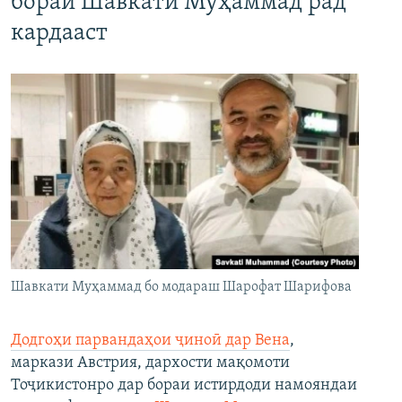
бораи Шавкати Муҳаммад рад
кардааст
Шавкати Муҳаммад бо модараш Шарофат Шарифова
Додгоҳи парвандаҳои ҷиноӣ дар Вена
,
маркази Австрия, дархости мақомоти
Тоҷикистонро дар бораи истирдоди намояндаи