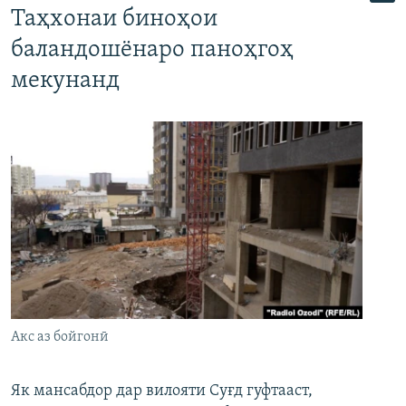
Таҳхонаи биноҳои
баландошёнаро паноҳгоҳ
мекунанд
Акс аз бойгонӣ
Як мансабдор дар вилояти Суғд гуфтааст,