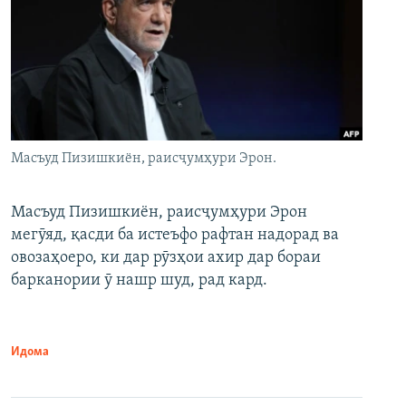
Масъуд Пизишкиён, раисҷумҳури Эрон.
Масъуд Пизишкиён, раисҷумҳури Эрон
мегӯяд, қасди ба истеъфо рафтан надорад ва
овозаҳоеро, ки дар рӯзҳои ахир дар бораи
барканории ӯ нашр шуд, рад кард.
Идома