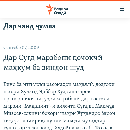
Пайвандҳои
дастрасӣ
Ҷаҳиш
Дар чанд ҷумла
ба
ГӮШАҲО
мояи
ГАПИ ОЗОД
СИЁСАТ
аслӣ
Сентябр 07, 2009
РӮЗГОРИ МУҲОҶИР
Ҷаҳиш
ИҚТИСОД
Дар Суғд марзбони қочоқчӣ
ба
САЛОМ, ХОҲАР
ҶОМЕА
феҳристи
маҳкум ба зиндон шуд
ТАҲҚИҚОТ
ҚАЗИЯИ "КРОКУС"
аслӣ
Ҷаҳиш
ҶАНГ ДАР УКРАИНА
ОСИЁИ МАРКАЗӢ
Бино ба иттилоъи расонаҳои маҳаллӣ, додгоҳи
ба
шаҳри Хуҷанд Ҷаббор Худойназаров-
НАЗАРИ МАРДУМ
ФАРҲАНГ
ҷустор
прапоршики нируҳои марзбонӣ дар посгоҳи
ЧАНДРАСОНАӢ
МЕҲМОНИ ОЗОДӢ
БЛОГИСТОН
марзии "Маданият"-и вилояти Суғд ва Маҳмуд
Мизоев-сокини бекори шаҳри Хуҷандро барои
РӮЙХАТҲО
ВАРЗИШ
ОЗОДӢ ОНЛАЙН
ВИДЕО
тиҷорати ғайриқонунии маводи мухаддир
КИТОБҲОИ ОЗОДӢ
НИГОРИСТОН
гунаҳгор эълон кард. Худойназаров ба 15 сол ва