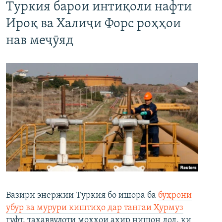
Туркия барои интиқоли нафти
Ироқ ва Халиҷи Форс роҳҳои
нав меҷӯяд
Вазири энержии Туркия бо ишора ба
бӯҳрони
убур ва мурури киштиҳо дар тангаи Ҳурмуз
гуфт, таҳаввулоти моҳҳои ахир нишон дод, ки