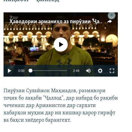
Ҳаводории арманиҳо аз пирӯзии "Ҷаллод"-и тоҷик
Феълан кор намекунад
Auto
0:00
2:49
240p
Пирӯзии Сулаймон Маҳмадов, размикори
360p
тоҷик бо лақаби "Ҷаллод", дар набард бо рақиби
480p
Auto
240p
360p
480p
чеченаш дар Арманистон дар сархати
720p
хабарҳои муҳим дар ин кишвар қарор гирифт
720p
1080p
ва баҳси зиёдеро барангехт.
1080p