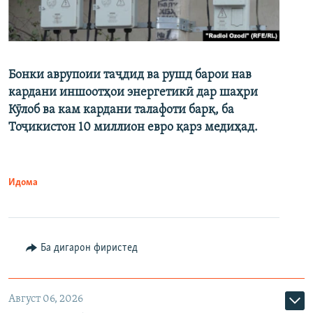
Бонки аврупоии таҷдид ва рушд барои нав
кардани иншоотҳои энергетикӣ дар шаҳри
Кӯлоб ва кам кардани талафоти барқ, ба
Тоҷикистон 10 миллион евро қарз медиҳад.
Идома
Ба дигарон фиристед
Август 06, 2026