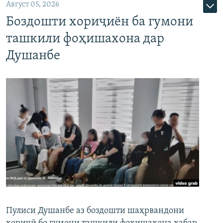
Август 05, 2026
Боздошти хориҷиён ба гумони
ташкили фоҳишахона дар
Душанбе
Пулиси Душанбе аз боздошти шаҳрвандони