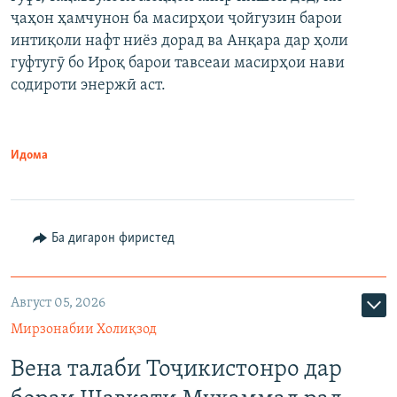
ҷаҳон ҳамчунон ба масирҳои ҷойгузин барои
интиқоли нафт ниёз дорад ва Анқара дар ҳоли
гуфтугӯ бо Ироқ барои тавсеаи масирҳои нави
содироти энержӣ аст.
Идома
Ба дигарон фиристед
Август 05, 2026
Мирзонабии Холиқзод
Вена талаби Тоҷикистонро дар