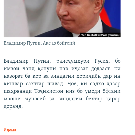
Владимир Путин. Акс аз бойгонӣ
Владимир Путин, раисҷумҳури Русия, бо
имзои чанд қонуни нав иҷозат додааст, ки
назорат ба кор ва зиндагии хориҷиён дар ин
кишвар сахттар шавад. Ҷое, ки садҳо ҳазор
шаҳрванди Тоҷикистон низ бо умеди ёфтани
маоши муносиб ва зиндагии беҳтар қарор
доранд.
Идома