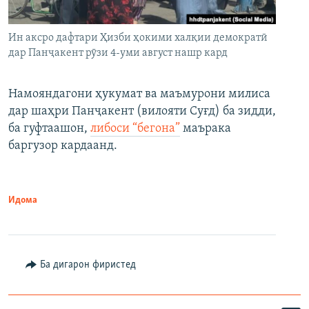
Ин аксро дафтари Ҳизби ҳокими халқии демократӣ
дар Панҷакент рӯзи 4-уми август нашр кард
Намояндагони ҳукумат ва маъмурони милиса
дар шаҳри Панҷакент (вилояти Суғд) ба зидди,
ба гуфтаашон,
либоси “бегона”
маърака
баргузор кардаанд.
Идома
Ба дигарон фиристед