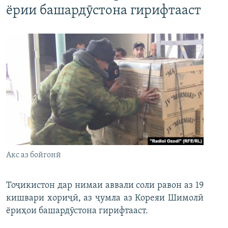
ёрии башардӯстона гирифтааст
Акс аз бойгонӣ
Тоҷикистон дар нимаи аввали соли равон аз 19
кишвари хориҷӣ, аз ҷумла аз Кореяи Шимолӣ
ёриҳои башардӯстона гирифтааст.