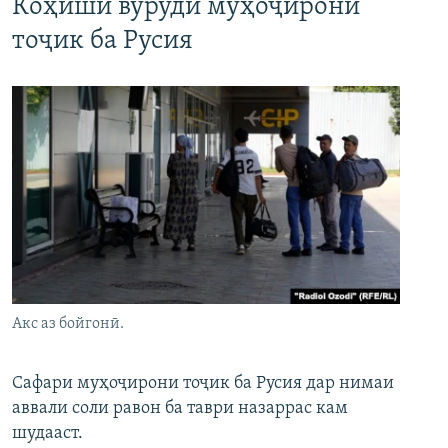
Коҳиши вуруди муҳоҷирони
тоҷик ба Русия
Акс аз бойгонӣ.
Сафари муҳоҷирони тоҷик ба Русия дар нимаи
аввали соли равон ба таври назаррас кам
шудааст.