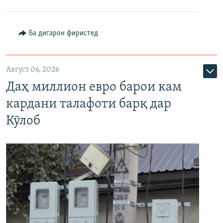
Ба дигарон фиристед
Август 06, 2026
Даҳ миллион евро барои кам
кардани талафоти барқ дар
Кӯлоб