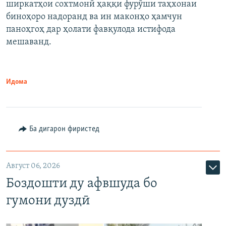
ширкатҳои сохтмонӣ ҳаққи фурӯши таҳхонаи
биноҳоро надоранд ва ин маконҳо ҳамчун
паноҳгоҳ дар ҳолати фавқулода истифода
мешаванд.
Идома
Ба дигарон фиристед
Август 06, 2026
Боздошти ду афвшуда бо
гумони дуздӣ