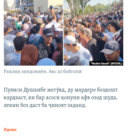
Раҳоии зиндониён. Акс аз бойгонӣ
Пулиси Душанбе мегӯяд, ду мардеро боздошт
кардааст, ки бар асоси қонуни афв озод шуда,
лекин боз даст ба ҷиноят заданд.
Идома