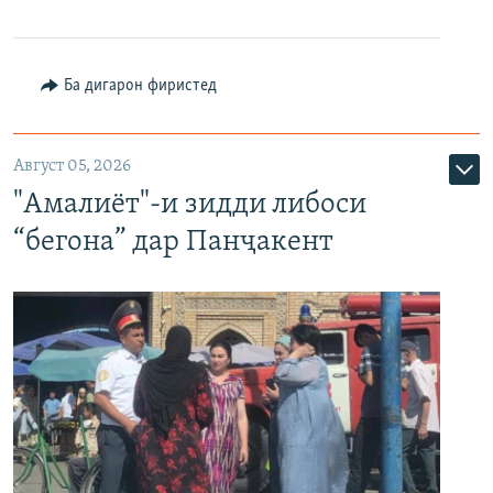
Ба дигарон фиристед
Август 05, 2026
"Амалиёт"-и зидди либоси
“бегона” дар Панҷакент