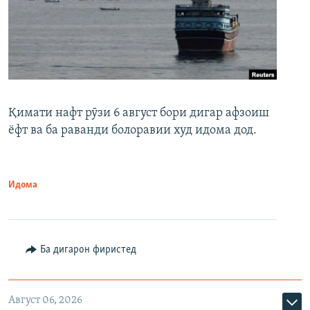
Қимати нафт рӯзи 6 август бори дигар афзоиш
ёфт ва ба раванди болоравии худ идома дод.
Идома
Ба дигарон фиристед
Август 06, 2026