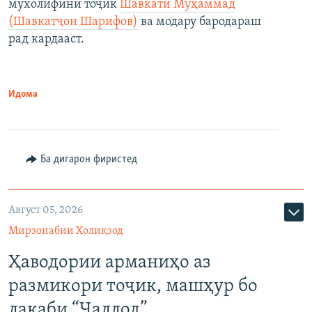
мухолифини тоҷик
Шавкати Муҳаммад
(Шавкатҷон Шарифов)
ва модару бародараш
рад кардааст.
Идома
Ба дигарон фиристед
Август 05, 2026
Мирзонабии Холиқзод
Ҳаводории арманиҳо аз
размикори тоҷик, машҳур бо
лақаби “Ҷаллод”