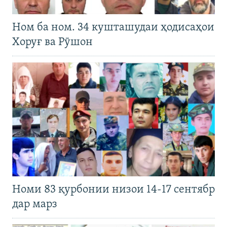
Ном ба ном. 34 кушташудаи ҳодисаҳои
Хоруғ ва Рӯшон
Номи 83 қурбонии низои 14-17 сентябр
дар марз