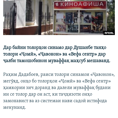
ГУЗОРИШҲОИ РАДИОӢ
Русский
ПАЙГИРӢ КУНЕД
Дар байни толорҳои синамо дар Душанбе танҳо
толори «Ҷомӣ», «Ҷавонон» ва «Вефа сентр» дар
Ҳамаи сомонаҳои RFE/RL
ҷалби тамошобинон муваффақ маҳсуб мешаванд.
Раҳим Дадабоев, раиси толори синамои «Ҷавонон»,
мегӯяд, онҳо бо толорҳои «Ҷомӣ» ва «Вефа сентр»
ҳамкории зич доранд ва далели муваффақ будани
ин се толор дар он аст, ки таҷҳизоти онҳо
замонавист ва аз системаи нави садоӣ истифода
мекунанд.