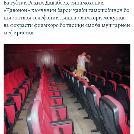
Ба гуфтаи Раҳим Дадабоев, синамохонаи
«Ҷавонон» ҳамчунин барои ҷалби тамошобинон бо
ширкатҳои телефонии кишвар ҳамкорӣ мекунад
ва феҳрасти филмҳоро бо тариқи смс ба муштариён
мефиристад.