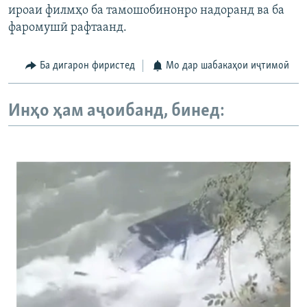
ироаи филмҳо ба тамошобинонро надоранд ва ба
фаромушӣ рафтаанд.
Ба дигарон фиристед
Мо дар шабакаҳои иҷтимоӣ
Инҳо ҳам аҷоибанд, бинед: