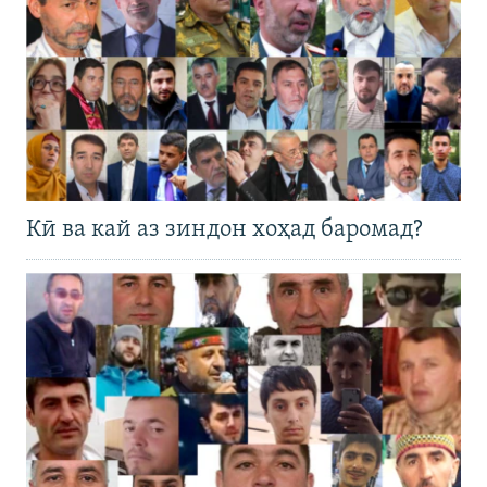
Кӣ ва кай аз зиндон хоҳад баромад?