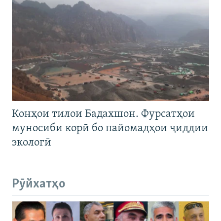
Конҳои тилои Бадахшон. Фурсатҳои
муносиби корӣ бо пайомадҳои ҷиддии
экологӣ
Рӯйхатҳо