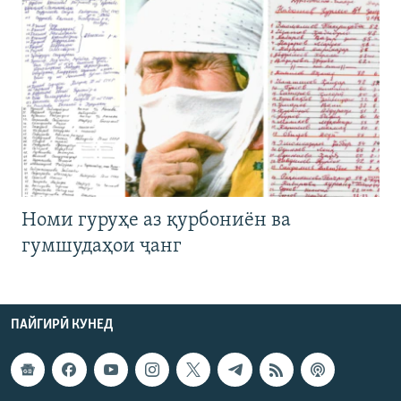
Номи гуруҳе аз қурбониён ва
гумшудаҳои ҷанг
ПАЙГИРӢ КУНЕД