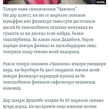
Толори нави синамохонаи "Ҷавонон"
Ин дар ҳолест, ки ин се маркази синамои
муваффақ низ филмҳоро тавассути дастгоҳҳои
дискӣ ба тамошобинон пешкаш мекунанд ва
гузашта аз ин дискҳо аслӣ набуда, балки
тақаллубиянд. Ба қавли оқои Дадабоев, барои
хариди навори филмҳо ва нусхабардории онҳо
толорҳои шаҳр тавони молӣ надоранд.
Раиси толори синамои «Ҷавонон» изҳори умедвори
кард, ки баробари ба даст овардани тавони молӣ
навори филмҳоро харидорӣ кунанд ва ба
тамошобинон филмҳои сифатнокро пешниҳод
намоянд.
Дар шаҳри Душанбе наздик ба 30 маркази синамо
вуҷуд дорад, ки аксарияти онҳо имкони молии