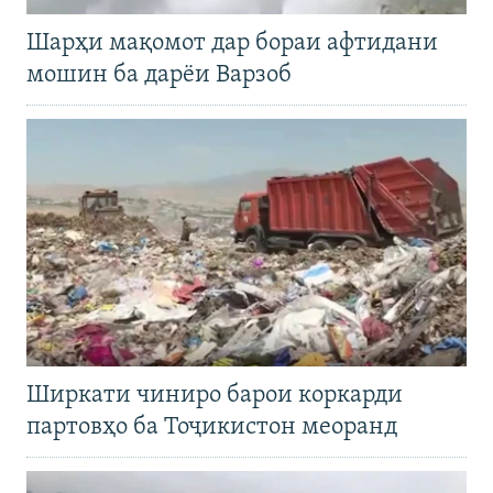
Шарҳи мақомот дар бораи афтидани
мошин ба дарёи Варзоб
Ширкати чиниро барои коркарди
партовҳо ба Тоҷикистон меоранд