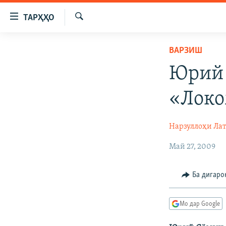
Пайвандҳои
ТАРҲҲО
дастрасӣ
Ҷустуҷӯ
Ҷаҳиш
ГӮШАҲО
ВАРЗИШ
ба
ГАПИ ОЗОД
СИЁСАТ
мояи
Юрий 
аслӣ
РӮЗГОРИ МУҲОҶИР
ИҚТИСОД
Ҷаҳиш
«Локо
САЛОМ, ХОҲАР
ҶОМЕА
ба
феҳристи
ТАҲҚИҚОТ
ҚАЗИЯИ "КРОКУС"
Нарзуллоҳи Ла
аслӣ
ҶАНГ ДАР УКРАИНА
ОСИЁИ МАРКАЗӢ
Ҷаҳиш
Май 27, 2009
ба
НАЗАРИ МАРДУМ
ФАРҲАНГ
ҷустор
ЧАНДРАСОНАӢ
МЕҲМОНИ ОЗОДӢ
БЛОГИСТОН
Ба дигаро
РӮЙХАТҲО
ВАРЗИШ
ОЗОДӢ ОНЛАЙН
ВИДЕО
Мо дар Google
КИТОБҲОИ ОЗОДӢ
НИГОРИСТОН