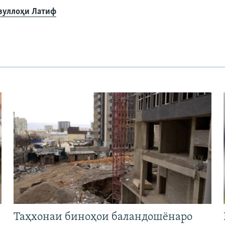
зуллоҳи Латиф
Таҳхонаи биноҳои баландошёнаро