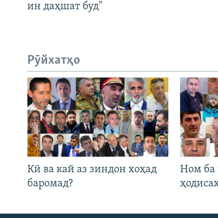
ин даҳшат буд"
Рӯйхатҳо
Кӣ ва кай аз зиндон хоҳад
Ном ба
баромад?
ҳодиса