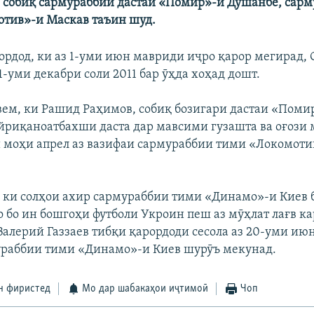
собиқ сармураббии дастаи «Помир»-и Душанбе, сар
тив»-и Маскав таъин шуд.
рордод, ки аз 1-уми июн мавриди иҷро қарор мегирад,
1-уми декабри соли 2011 бар ӯҳда хоҳад дошт.
ем, ки Рашид Раҳимов, собиқ бозигари дастаи «Помир
йриқаноатбахши даста дар мавсими гузашта ва оғози
 моҳи апрел аз вазифаи сармураббии тими «Локомоти
ки солҳои ахир сармураббии тими «Динамо»-и Киев б
 бо ин бошгоҳи футболи Укроин пеш аз мӯҳлат лағв ка
Валерий Газзаев тибқи қарордоди сесола аз 20-уми июн
раббии тими «Динамо»-и Киев шурӯъ мекунад.
н фиристед
Мо дар шабакаҳои иҷтимоӣ
Чоп