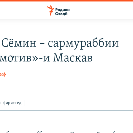
Сёмин – сармураббии
мотив»-и Маскав
тиф
н фиристед