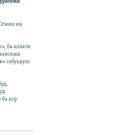
мураббии
 Сёмин ин
», ба иллати
 мавсими
в» сабукдуш
уд,
рд.
 ба кор