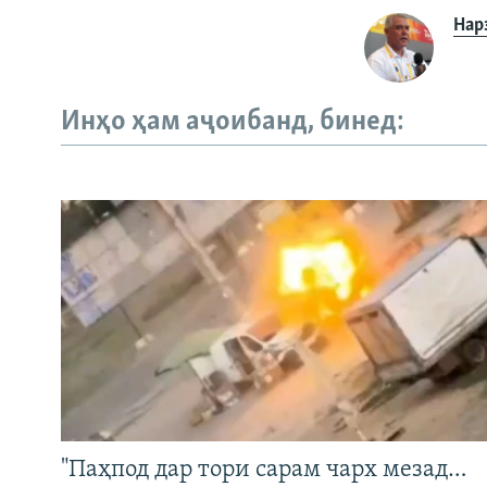
Нар
Инҳо ҳам аҷоибанд, бинед:
"Паҳпод дар тори сарам чарх мезад…