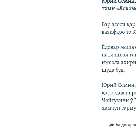
ГУЗОРИШҲОИ РАДИОӢ
Юрий Сёмин, 
тими «Локомо
Бар асоси қа
вазифаро то 3
Ёдовар мешав
натиҷаҳои ға
имсола ахири
шуда буд.
Юрий Сёмин, 
қарордодашро
Ҷойгузини ӯ 
ҳамчун сарму
Ба дигаро