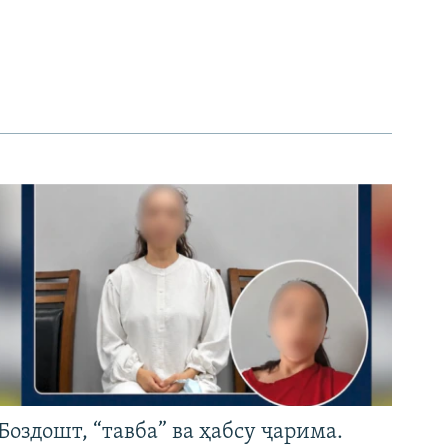
Боздошт, “тавба” ва ҳабсу ҷарима.