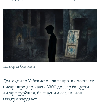
Тасвир аз бойгонӣ
Додгоҳе дар Узбекистон як занро, ки хостааст,
писарашро дар ивази 3300 доллар ба ҷуфти
дигаре фурӯшад, ба севуним сол зиндон
маҳкум кардааст.