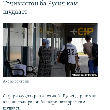
Тоҷикистон ба Русия кам
шудааст
Акс аз бойгонӣ.
Сафари муҳоҷирони тоҷик ба Русия дар нимаи
аввали соли равон ба таври назаррас кам
шудааст.