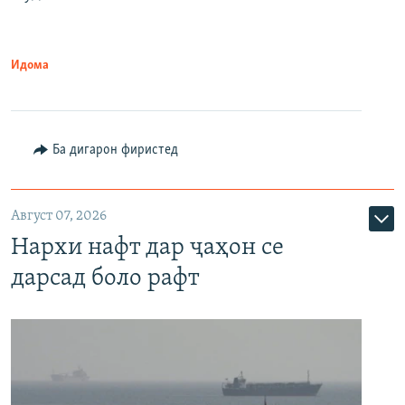
Идома
Ба дигарон фиристед
Август 07, 2026
Нархи нафт дар ҷаҳон се
дарсад боло рафт