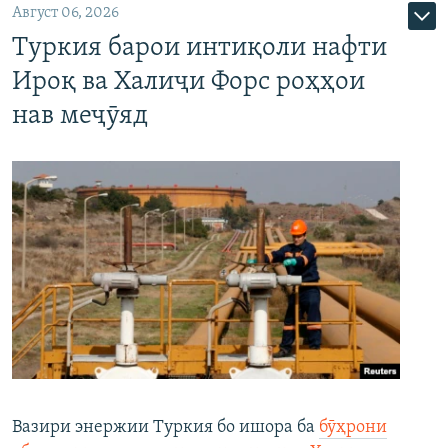
Август 06, 2026
Туркия барои интиқоли нафти
Ироқ ва Халиҷи Форс роҳҳои
нав меҷӯяд
Вазири энержии Туркия бо ишора ба
бӯҳрони