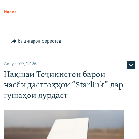
Идома
Ба дигарон фиристед
Август 07, 2026
Нақшаи Тоҷикистон барои
насби дастгоҳҳои “Starlink” дар
гӯшаҳои дурдаст