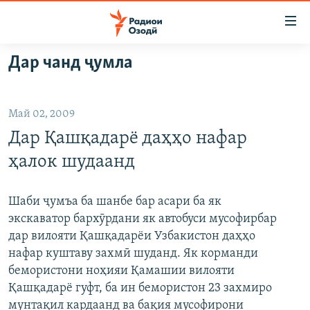
Пайвандҳои
дастрасӣ
Ҷаҳиш
Дар чанд ҷумла
ба
ГӮШАҲО
мояи
ГАПИ ОЗОД
СИЁСАТ
аслӣ
Май 02, 2009
РӮЗГОРИ МУҲОҶИР
Ҷаҳиш
ИҚТИСОД
Дар Қашқадарё даҳҳо нафар
ба
САЛОМ, ХОҲАР
ҶОМЕА
феҳристи
ҳалок шудаанд
ТАҲҚИҚОТ
ҚАЗИЯИ "КРОКУС"
аслӣ
Ҷаҳиш
ҶАНГ ДАР УКРАИНА
ОСИЁИ МАРКАЗӢ
Шаби ҷумъа ба шанбе бар асари ба як
ба
экскаватор бархӯрдани як автобуси мусофирбар
НАЗАРИ МАРДУМ
ФАРҲАНГ
ҷустор
дар вилояти Қашқадарёи Узбакистон даҳҳо
ЧАНДРАСОНАӢ
МЕҲМОНИ ОЗОДӢ
БЛОГИСТОН
нафар куштаву захмӣ шуданд. Як корманди
бемористони ноҳияи Қамашии вилояти
РӮЙХАТҲО
ВАРЗИШ
ОЗОДӢ ОНЛАЙН
ВИДЕО
Қашқадарё гуфт, ба ин бемористон 23 захмиро
КИТОБҲОИ ОЗОДӢ
НИГОРИСТОН
мунтақил кардаанд ва бақия мусофирони