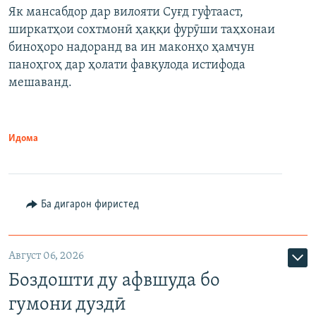
Як мансабдор дар вилояти Суғд гуфтааст,
ширкатҳои сохтмонӣ ҳаққи фурӯши таҳхонаи
биноҳоро надоранд ва ин маконҳо ҳамчун
паноҳгоҳ дар ҳолати фавқулода истифода
мешаванд.
Идома
Ба дигарон фиристед
Август 06, 2026
Боздошти ду афвшуда бо
гумони дуздӣ