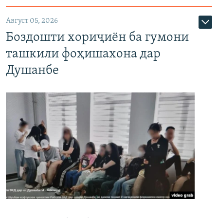
Август 05, 2026
Боздошти хориҷиён ба гумони
ташкили фоҳишахона дар
Душанбе