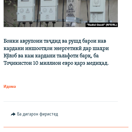
Бонки аврупоии таҷдид ва рушд барои нав
кардани иншоотҳои энергетикӣ дар шаҳри
Кӯлоб ва кам кардани талафоти барқ, ба
Тоҷикистон 10 миллион евро қарз медиҳад.
Идома
Ба дигарон фиристед