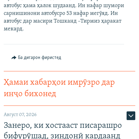
автобус ҳама ҳалок шудаанд. Ин нафар шумори
ГУЗОРИШҲОИ РАДИОӢ
Русский
сарнишинони автобусро 53 нафар мегӯяд. Ин
автобус дар масири Тошканд –Тирмиз ҳаракат
ПАЙГИРӢ КУНЕД
мекард.
Ба дигарон фиристед
Ҳамаи сомонаҳои RFE/RL
Ҳамаи хабарҳои имрӯзро дар
инҷо бихонед
Август 07, 2026
Занеро, ки хостааст писарашро
бифурӯшад, зиндонӣ кардаанд