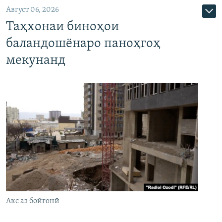
Август 06, 2026
Таҳхонаи биноҳои
баландошёнаро паноҳгоҳ
мекунанд
Акс аз бойгонӣ