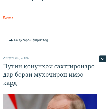
Идома
Ба дигарон фиристед
Август 05, 2026
Путин қонунҳои сахтгиронаро
дар бораи муҳоҷирон имзо
кард