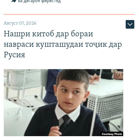
Ба дигарон фиристед
Август 07, 2026
Нашри китоб дар бораи
навраси кушташудаи тоҷик дар
Русия