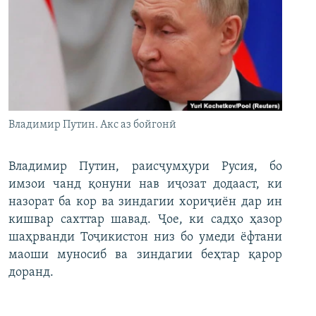
Владимир Путин. Акс аз бойгонӣ
Владимир Путин, раисҷумҳури Русия, бо
имзои чанд қонуни нав иҷозат додааст, ки
назорат ба кор ва зиндагии хориҷиён дар ин
кишвар сахттар шавад. Ҷое, ки садҳо ҳазор
шаҳрванди Тоҷикистон низ бо умеди ёфтани
маоши муносиб ва зиндагии беҳтар қарор
доранд.