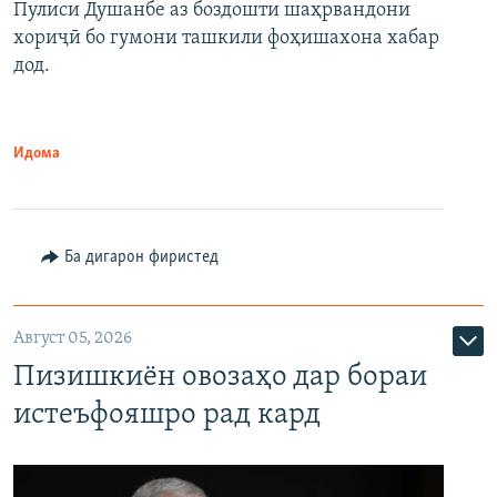
Пулиси Душанбе аз боздошти шаҳрвандони
хориҷӣ бо гумони ташкили фоҳишахона хабар
дод.
Идома
Ба дигарон фиристед
Август 05, 2026
Пизишкиён овозаҳо дар бораи
истеъфояшро рад кард