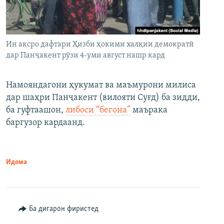
Ин аксро дафтари Ҳизби ҳокими халқии демократӣ
дар Панҷакент рӯзи 4-уми август нашр кард
Намояндагони ҳукумат ва маъмурони милиса
дар шаҳри Панҷакент (вилояти Суғд) ба зидди,
ба гуфтаашон,
либоси “бегона”
маърака
баргузор кардаанд.
Идома
Ба дигарон фиристед