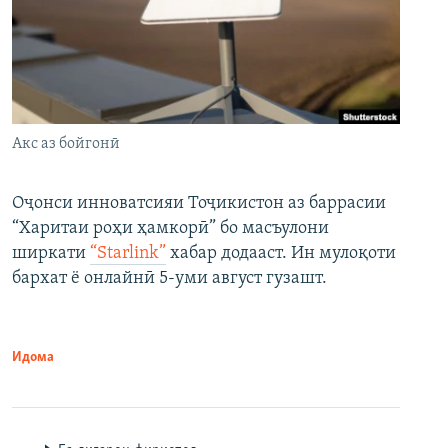
Акс аз бойгонӣ
Оҷонси инноватсияи Тоҷикистон аз баррасии
“Харитаи роҳи ҳамкорӣ” бо масъулони
ширкати
“Starlink”
хабар додааст. Ин мулоқоти
бархат ё онлайнӣ 5-уми август гузашт.
Идома