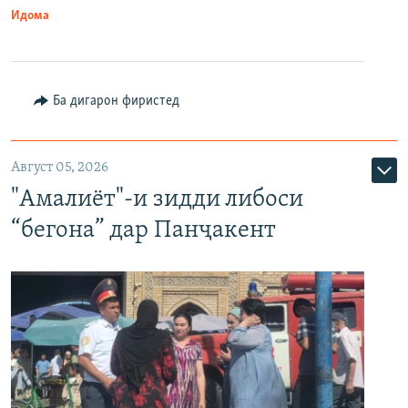
Идома
Ба дигарон фиристед
Август 05, 2026
"Амалиёт"-и зидди либоси
“бегона” дар Панҷакент