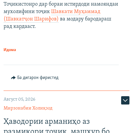
Тоҷикистонро дар бораи истирдоди намояндаи
мухолифини тоҷик
Шавкати Муҳаммад
(Шавкатҷон Шарифов)
ва модару бародараш
рад кардааст.
Идома
Ба дигарон фиристед
Август 05, 2026
Мирзонабии Холиқзод
Ҳаводории арманиҳо аз
размикори тоҷик, машҳур бо