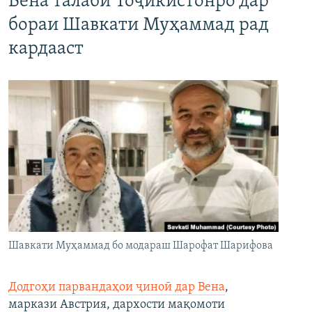
Вена талаби Тоҷикистонро дар
бораи Шавкати Муҳаммад рад
кардааст
Шавкати Муҳаммад бо модараш Шарофат Шарифова
Додгоҳи парвандаҳои ҷиноӣ дар Вена
,
маркази Австрия, дархости мақомоти