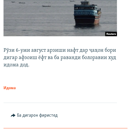
Рӯзи 6-уми август арзиши нафт дар ҷаҳон бори
дигар афзоиш ёфт ва ба раванди болоравии худ
идома дод.
Идома
Ба дигарон фиристед