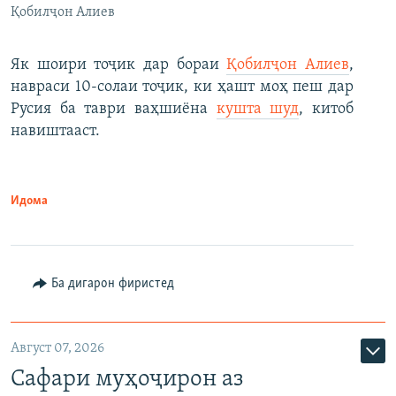
Қобилҷон Алиев
Як шоири тоҷик дар бораи
Қобилҷон Алиев
,
навраси 10-солаи тоҷик, ки ҳашт моҳ пеш дар
Русия ба таври ваҳшиёна
кушта шуд
, китоб
навиштааст.
Идома
Ба дигарон фиристед
Август 07, 2026
Сафари муҳоҷирон аз