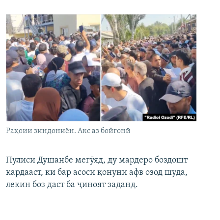
Раҳоии зиндониён. Акс аз бойгонӣ
Пулиси Душанбе мегӯяд, ду мардеро боздошт
кардааст, ки бар асоси қонуни афв озод шуда,
лекин боз даст ба ҷиноят заданд.