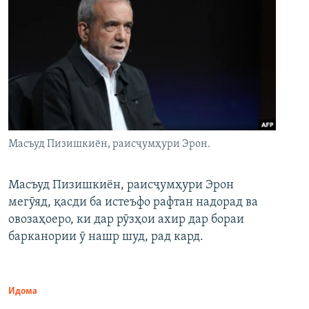
Масъуд Пизишкиён, раисҷумҳури Эрон.
Масъуд Пизишкиён, раисҷумҳури Эрон
мегӯяд, қасди ба истеъфо рафтан надорад ва
овозаҳоеро, ки дар рӯзҳои ахир дар бораи
барканории ӯ нашр шуд, рад кард.
Идома