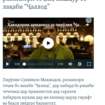
лақаби “Ҷаллод”
Ҳаводории арманиҳо аз пирӯзии "Ҷаллод"-и тоҷик
Феълан кор намекунад
Auto
0:00
2:49
240p
Пирӯзии Сулаймон Маҳмадов, размикори
360p
тоҷик бо лақаби "Ҷаллод", дар набард бо рақиби
480p
Auto
240p
360p
480p
чеченаш дар Арманистон дар сархати
720p
хабарҳои муҳим дар ин кишвар қарор гирифт
720p
1080p
ва баҳси зиёдеро барангехт.
1080p