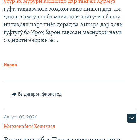
убур ва мурури киштиҳо дар тангаи Ҳурмуз
гуфт, таҳаввулоти моҳҳои ахир нишон дод, ки
ҷаҳон ҳамчунон ба масирҳои ҷойгузин барои
интиқоли нафт ниёз дорад ва Анқара дар ҳоли
гуфтугӯ бо Ироқ барои тавсеаи масирҳои нави
содироти энержӣ аст.
Идома
Ба дигарон фиристед
Август 05, 2026
Мирзонабии Холиқзод