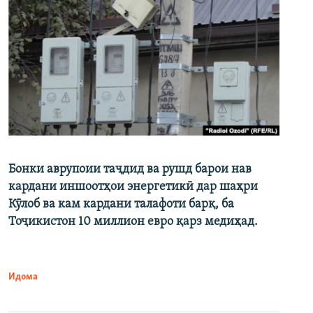
Бонки аврупоии таҷдид ва рушд барои нав
кардани иншоотҳои энергетикӣ дар шаҳри
Кӯлоб ва кам кардани талафоти барқ, ба
Тоҷикистон 10 миллион евро қарз медиҳад.
Идома