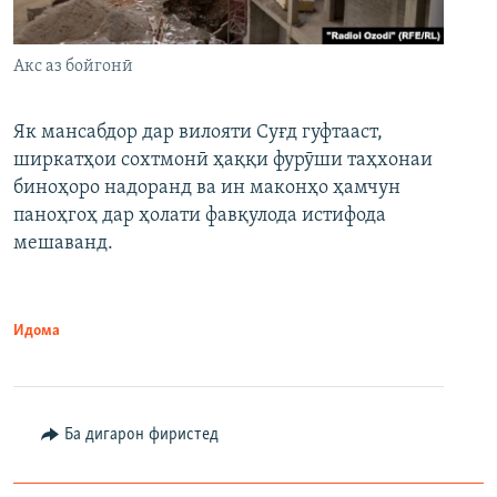
Акс аз бойгонӣ
Як мансабдор дар вилояти Суғд гуфтааст,
ширкатҳои сохтмонӣ ҳаққи фурӯши таҳхонаи
биноҳоро надоранд ва ин маконҳо ҳамчун
паноҳгоҳ дар ҳолати фавқулода истифода
мешаванд.
Идома
Ба дигарон фиристед