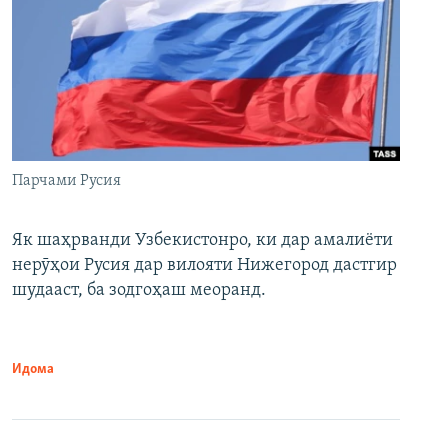
Парчами Русия
Як шаҳрванди Узбекистонро, ки дар амалиёти
нерӯҳои Русия дар вилояти Нижегород дастгир
шудааст, ба зодгоҳаш меоранд.
Идома