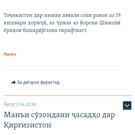
Тоҷикистон дар нимаи аввали соли равон аз 19
кишвари хориҷӣ, аз ҷумла аз Кореяи Шимолӣ
ёриҳои башардӯстона гирифтааст.
Идома
Ба дигарон фиристед
Август 04, 2026
Манъи сӯзондани ҷасадҳо дар
Қирғизистон