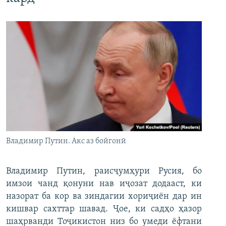
Владимир Путин. Акс аз бойгонӣ
Владимир Путин, раисҷумҳури Русия, бо
имзои чанд қонуни нав иҷозат додааст, ки
назорат ба кор ва зиндагии хориҷиён дар ин
кишвар сахттар шавад. Ҷое, ки садҳо ҳазор
шаҳрванди Тоҷикистон низ бо умеди ёфтани