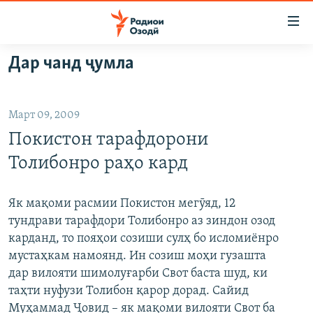
Пайвандҳои
дастрасӣ
Ҷаҳиш
Дар чанд ҷумла
ба
ГӮШАҲО
мояи
ГАПИ ОЗОД
СИЁСАТ
аслӣ
Март 09, 2009
РӮЗГОРИ МУҲОҶИР
Ҷаҳиш
ИҚТИСОД
Покистон тарафдорони
ба
САЛОМ, ХОҲАР
ҶОМЕА
феҳристи
Толибонро раҳо кард
ТАҲҚИҚОТ
ҚАЗИЯИ "КРОКУС"
аслӣ
Ҷаҳиш
ҶАНГ ДАР УКРАИНА
ОСИЁИ МАРКАЗӢ
Як мақоми расмии Покистон мегӯяд, 12
ба
тундрави тарафдори Толибонро аз зиндон озод
НАЗАРИ МАРДУМ
ФАРҲАНГ
ҷустор
карданд, то пояҳои созиши сулҳ бо исломиёнро
ЧАНДРАСОНАӢ
МЕҲМОНИ ОЗОДӢ
БЛОГИСТОН
мустаҳкам намоянд. Ин созиш моҳи гузашта
дар вилояти шимолуғарби Свот баста шуд, ки
РӮЙХАТҲО
ВАРЗИШ
ОЗОДӢ ОНЛАЙН
ВИДЕО
таҳти нуфузи Толибон қарор дорад. Сайид
КИТОБҲОИ ОЗОДӢ
НИГОРИСТОН
Муҳаммад Ҷовид – як мақоми вилояти Свот ба