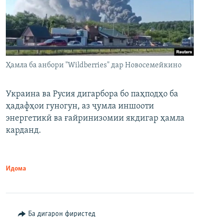
Ҳамла ба анбори "Wildberries" дар Новосемейкино
Украина ва Русия дигарбора бо паҳподҳо ба
ҳадафҳои гуногун, аз ҷумла иншооти
энергетикӣ ва ғайринизомии якдигар ҳамла
карданд.
Идома
Ба дигарон фиристед