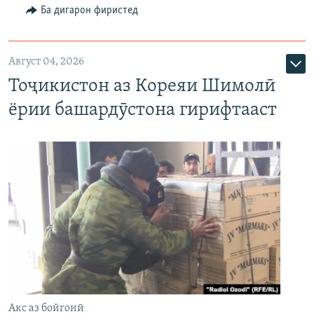
Ба дигарон фиристед
Август 04, 2026
Тоҷикистон аз Кореяи Шимолӣ
ёрии башардӯстона гирифтааст
Акс аз бойгонӣ