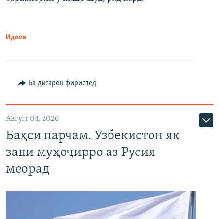
Идома
Ба дигарон фиристед
Август 04, 2026
Баҳси парчам. Узбекистон як
зани муҳоҷирро аз Русия
меорад