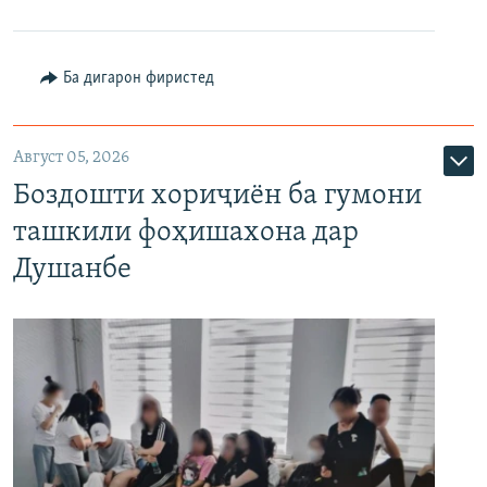
Ба дигарон фиристед
Август 05, 2026
Боздошти хориҷиён ба гумони
ташкили фоҳишахона дар
Душанбе