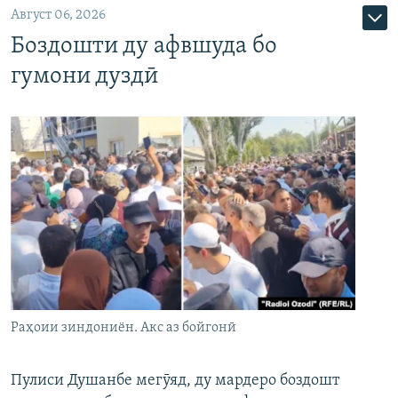
Август 06, 2026
Боздошти ду афвшуда бо
гумони дуздӣ
Раҳоии зиндониён. Акс аз бойгонӣ
Пулиси Душанбе мегӯяд, ду мардеро боздошт