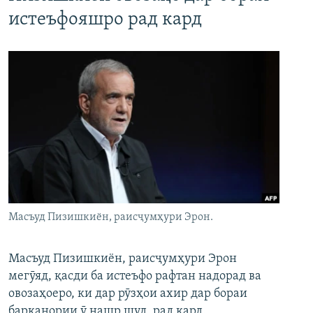
истеъфояшро рад кард
Масъуд Пизишкиён, раисҷумҳури Эрон.
Масъуд Пизишкиён, раисҷумҳури Эрон
мегӯяд, қасди ба истеъфо рафтан надорад ва
овозаҳоеро, ки дар рӯзҳои ахир дар бораи
барканории ӯ нашр шуд, рад кард.