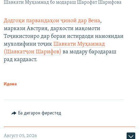
Шавкати Муҳаммад бо модараш Шарофат Шарифова
Додгоҳи парвандаҳои ҷиноӣ дар Вена
,
маркази Австрия, дархости мақомоти
Тоҷикистонро дар бораи истирдоди намояндаи
мухолифини тоҷик
Шавкати Муҳаммад
(Шавкатҷон Шарифов)
ва модару бародараш
рад кардааст.
Идома
Ба дигарон фиристед
Август 05, 2026