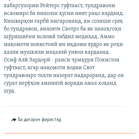
хабаргузории Рейтерс гуфтааст, тундравони
ГУЗОРИШҲОИ РАДИОӢ
Русский
исломиро ба нишони ҳусни ният раҳо карданд.
Кишварҳои ғарбӣ нигаронанд, ки созиши сулҳ
ПАЙГИРӢ КУНЕД
бо тундравон, вилояти Свотро ба як паноҳгоҳи
шӯришиёни исломӣ табдил медиҳад. Аммо
мақомоти покистонӣ ин иқдоми худро як роҳи
ҳалли мушкили маҳаллӣ унвон кардаанд.
Осиф Алӣ Зардорӣ - раиси ҷумҳури Покистон
гуфтааст, агар мақомоти водии Свот
Ҳамаи сомонаҳои RFE/RL
тундравонро таҳти назорат надароранд, дар он
сурат нерӯҳои амниятӣ вориди амал хоҳанд
шуд.
Ба дигарон фиристед