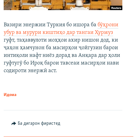
Вазири энержии Туркия бо ишора ба
бӯҳрони
убур ва мурури киштиҳо дар тангаи Ҳурмуз
гуфт, таҳаввулоти моҳҳои ахир нишон дод, ки
ҷаҳон ҳамчунон ба масирҳои ҷойгузин барои
интиқоли нафт ниёз дорад ва Анқара дар ҳоли
гуфтугӯ бо Ироқ барои тавсеаи масирҳои нави
содироти энержӣ аст.
Идома
Ба дигарон фиристед