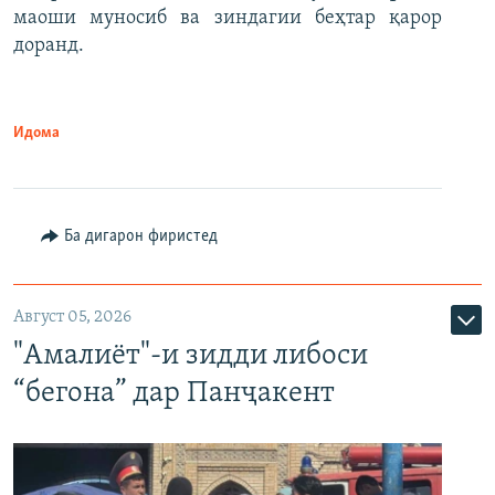
маоши муносиб ва зиндагии беҳтар қарор
доранд.
Идома
Ба дигарон фиристед
Август 05, 2026
"Амалиёт"-и зидди либоси
“бегона” дар Панҷакент