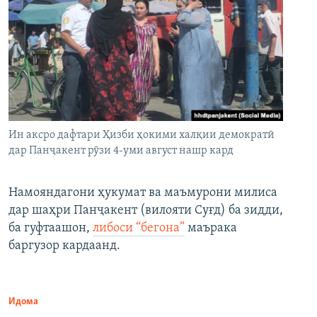
Ин аксро дафтари Ҳизби ҳокими халқии демократӣ
дар Панҷакент рӯзи 4-уми август нашр кард
Намояндагони ҳукумат ва маъмурони милиса
дар шаҳри Панҷакент (вилояти Суғд) ба зидди,
ба гуфтаашон,
либоси “бегона”
маърака
баргузор кардаанд.
Идома