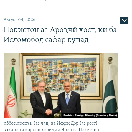
Август 04, 2026
Покистон аз Ароқчӣ хост, ки ба
Исломобод сафар кунад
Аббос Ароқчӣ (аз чап) ва Исҳоқ Дор (аз рост),
вазирони корҳои хориҷии Эрон ва Покистон.