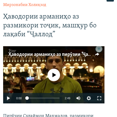
Мирзонабии Холиқзод
Ҳаводории арманиҳо аз
размикори тоҷик, машҳур бо
лақаби “Ҷаллод”
Ҳаводории арманиҳо аз пирӯзии "Ҷаллод"-и тоҷик
Феълан кор намекунад
Auto
0:00
2:49
240p
Пирӯзии Сулаймон Маҳмадов, размикори
360p