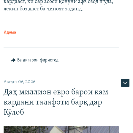
кардааст, ки бар асоси қонуни афв озод шуда,
лекин боз даст ба ҷиноят заданд.
Идома
Ба дигарон фиристед
Август 06, 2026
Даҳ миллион евро барои кам
кардани талафоти барқ дар
Кӯлоб