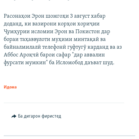
Расонаҳои Эрон шомгоҳи 3 август хабар
доданд, ки вазирони корҳои хориҷии
Ҷумҳурии исломии Эрон ва Покистон дар
бораи таҳаввулоти муҳими минтақаӣ ва
байналмилалӣ телефонӣ гуфтугӯ карданд ва аз
Аббос Ароқчӣ барои сафар "дар аввалин
фурсати мумкин" ба Исломобод даъват шуд.
Идома
Ба дигарон фиристед