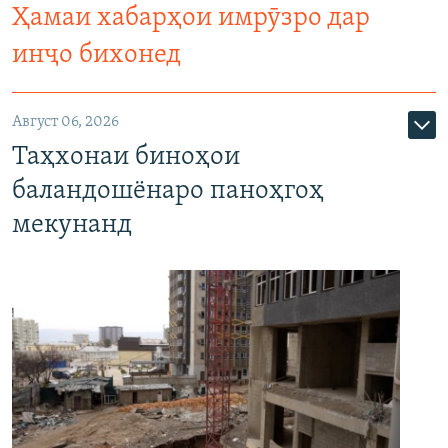
Ҳамаи хабарҳои имрӯзро дар
инҷо бихонед
Август 06, 2026
Таҳхонаи биноҳои
баландошёнаро паноҳгоҳ
мекунанд