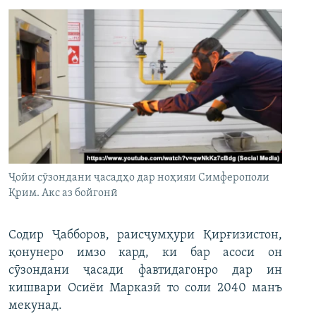
Ҷойи сӯзондани ҷасадҳо дар ноҳияи Симферополи
Қрим. Акс аз бойгонӣ
Содир Ҷабборов, раисҷумҳури Қирғизистон,
қонунеро имзо кард, ки бар асоси он
сӯзондани ҷасади фавтидагонро дар ин
кишвари Осиёи Марказӣ то соли 2040 манъ
мекунад.