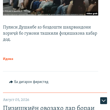
Пулиси Душанбе аз боздошти шаҳрвандони
хориҷӣ бо гумони ташкили фоҳишахона хабар
дод.
Идома
Ба дигарон фиристед
Август 05, 2026
Пизишкиён овозаҳо дар бораи