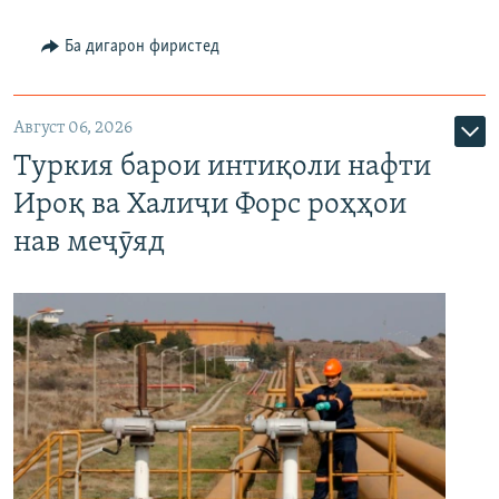
Ба дигарон фиристед
Август 06, 2026
Туркия барои интиқоли нафти
Ироқ ва Халиҷи Форс роҳҳои
нав меҷӯяд