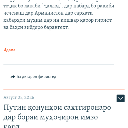
тоҷик бо лақаби "Ҷаллод", дар набард бо рақиби
480p
Auto
240p
360p
480p
чеченаш дар Арманистон дар сархати
720p
хабарҳои муҳим дар ин кишвар қарор гирифт
720p
1080p
ва баҳси зиёдеро барангехт.
1080p
Идома
Ба дигарон фиристед
Август 05, 2026
Путин қонунҳои сахтгиронаро
дар бораи муҳоҷирон имзо
кард