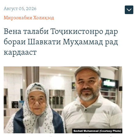
Август 05, 2026
Мирзонабии Холиқзод
Вена талаби Тоҷикистонро дар
бораи Шавкати Муҳаммад рад
кардааст