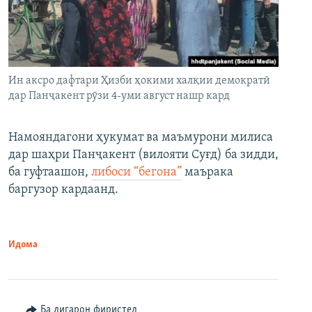
Ин аксро дафтари Ҳизби ҳокими халқии демократӣ
дар Панҷакент рӯзи 4-уми август нашр кард
Намояндагони ҳукумат ва маъмурони милиса
дар шаҳри Панҷакент (вилояти Суғд) ба зидди,
ба гуфтаашон,
либоси “бегона”
маърака
баргузор кардаанд.
Идома
Ба дигарон фиристед