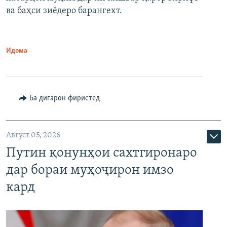
720p
1080p
ва баҳси зиёдеро барангехт.
1080p
Идома
Ба дигарон фиристед
Август 05, 2026
Путин қонунҳои сахтгиронаро
дар бораи муҳоҷирон имзо
кард