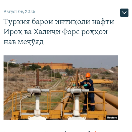
Август 06, 2026
Туркия барои интиқоли нафти
Ироқ ва Халиҷи Форс роҳҳои
нав меҷӯяд