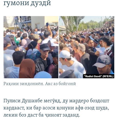
гумони дуздӣ
Раҳоии зиндониён. Акс аз бойгонӣ
Пулиси Душанбе мегӯяд, ду мардеро боздошт
кардааст, ки бар асоси қонуни афв озод шуда,
лекин боз даст ба ҷиноят заданд.