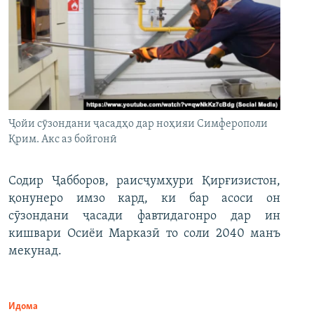
Ҷойи сӯзондани ҷасадҳо дар ноҳияи Симферополи
Қрим. Акс аз бойгонӣ
Содир Ҷабборов, раисҷумҳури Қирғизистон,
қонунеро имзо кард, ки бар асоси он
сӯзондани ҷасади фавтидагонро дар ин
кишвари Осиёи Марказӣ то соли 2040 манъ
мекунад.
Идома