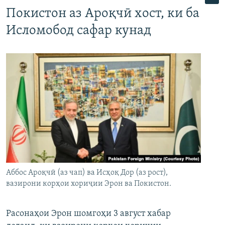
Покистон аз Ароқчӣ хост, ки ба
Исломобод сафар кунад
Аббос Ароқчӣ (аз чап) ва Исҳоқ Дор (аз рост),
вазирони корҳои хориҷии Эрон ва Покистон.
Расонаҳои Эрон шомгоҳи 3 август хабар