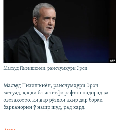
Масъуд Пизишкиён, раисҷумҳури Эрон.
Масъуд Пизишкиён, раисҷумҳури Эрон
мегӯяд, қасди ба истеъфо рафтан надорад ва
овозаҳоеро, ки дар рӯзҳои ахир дар бораи
барканории ӯ нашр шуд, рад кард.