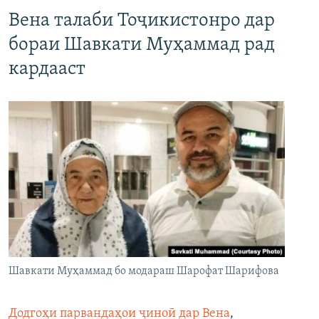
Вена талаби Тоҷикистонро дар
бораи Шавкати Муҳаммад рад
кардааст
Шавкати Муҳаммад бо модараш Шарофат Шарифова
Додгоҳи парвандаҳои ҷиноӣ дар Вена
,