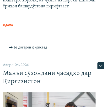
кишвари хориҷӣ, аз ҷумла аз Кореяи Шимолӣ
ёриҳои башардӯстона гирифтааст.
Идома
Ба дигарон фиристед
Август 04, 2026
Манъи сӯзондани ҷасадҳо дар
Қирғизистон