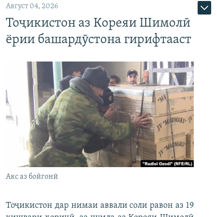
Август 04, 2026
Тоҷикистон аз Кореяи Шимолӣ
ёрии башардӯстона гирифтааст
Акс аз бойгонӣ
Тоҷикистон дар нимаи аввали соли равон аз 19