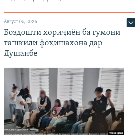
Август 05, 2026
Боздошти хориҷиён ба гумони
ташкили фоҳишахона дар
Душанбе