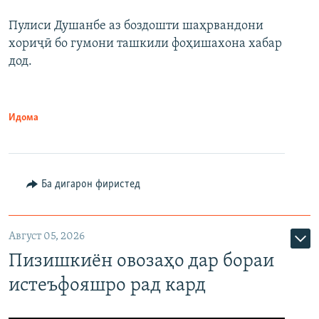
Пулиси Душанбе аз боздошти шаҳрвандони
хориҷӣ бо гумони ташкили фоҳишахона хабар
дод.
Идома
Ба дигарон фиристед
Август 05, 2026
Пизишкиён овозаҳо дар бораи
истеъфояшро рад кард