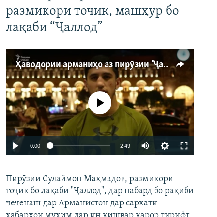
размикори тоҷик, машҳур бо
лақаби “Ҷаллод”
Ҳаводории арманиҳо аз пирӯзии "Ҷаллод"-и тоҷик
Феълан кор намекунад
Auto
0:00
2:49
240p
Пирӯзии Сулаймон Маҳмадов, размикори
360p
тоҷик бо лақаби "Ҷаллод", дар набард бо рақиби
480p
Auto
240p
360p
480p
чеченаш дар Арманистон дар сархати
720p
хабарҳои муҳим дар ин кишвар қарор гирифт