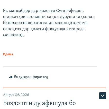
Як мансабдор дар вилояти Суғд гуфтааст,
ширкатҳои сохтмонӣ ҳаққи фурӯши таҳхонаи
биноҳоро надоранд ва ин маконҳо ҳамчун
паноҳгоҳ дар ҳолати фавқулода истифода
мешаванд.
Идома
Ба дигарон фиристед
Август 06, 2026
Боздошти ду афвшуда бо