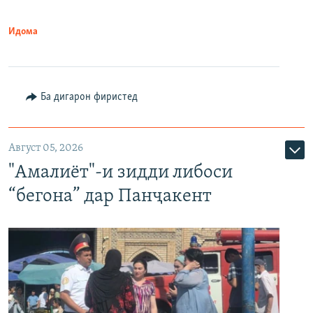
Идома
Ба дигарон фиристед
Август 05, 2026
"Амалиёт"-и зидди либоси
“бегона” дар Панҷакент