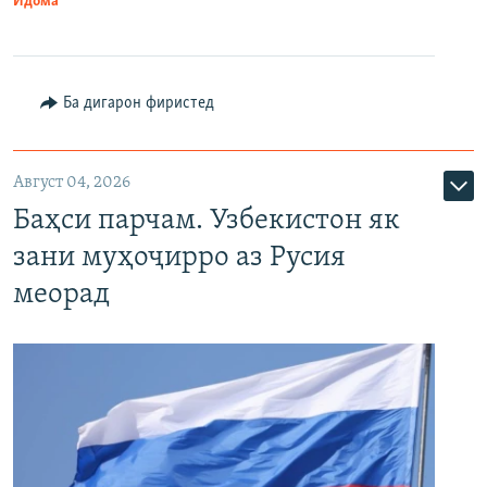
Идома
Ба дигарон фиристед
Август 04, 2026
Баҳси парчам. Узбекистон як
зани муҳоҷирро аз Русия
меорад