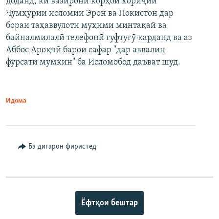
доданд, ки вазирони корҳои хориҷии
Ҷумҳурии исломии Эрон ва Покистон дар
бораи таҳаввулоти муҳими минтақаӣ ва
байналмилалӣ телефонӣ гуфтугӯ карданд ва аз
Аббос Ароқчӣ барои сафар "дар аввалин
фурсати мумкин" ба Исломобод даъват шуд.
Идома
Ба дигарон фиристед
Ёфтҳои бештар