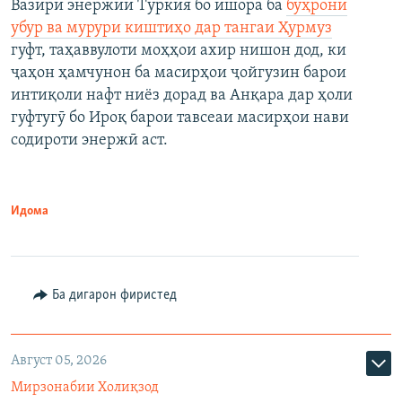
Вазири энержии Туркия бо ишора ба
бӯҳрони
убур ва мурури киштиҳо дар тангаи Ҳурмуз
гуфт, таҳаввулоти моҳҳои ахир нишон дод, ки
ҷаҳон ҳамчунон ба масирҳои ҷойгузин барои
интиқоли нафт ниёз дорад ва Анқара дар ҳоли
гуфтугӯ бо Ироқ барои тавсеаи масирҳои нави
содироти энержӣ аст.
Идома
Ба дигарон фиристед
Август 05, 2026
Мирзонабии Холиқзод