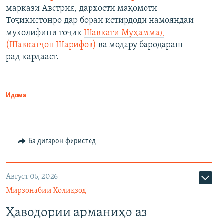
маркази Австрия, дархости мақомоти
Тоҷикистонро дар бораи истирдоди намояндаи
мухолифини тоҷик
Шавкати Муҳаммад
(Шавкатҷон Шарифов)
ва модару бародараш
рад кардааст.
Идома
Ба дигарон фиристед
Август 05, 2026
Мирзонабии Холиқзод
Ҳаводории арманиҳо аз