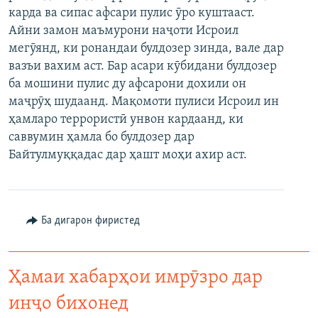
карда ва сипас афсари пулис ӯро куштааст.
ГУЗОРИШҲОИ РАДИОӢ
Русский
Айни замон маъмурони наҷоти Исроил
мегӯянд, ки ронандаи булдозер зинда, вале дар
ПАЙГИРӢ КУНЕД
вазъи вахим аст. Бар асари кӯбидани булдозер
ба мошини пулис ду афсарони дохили он
маҷрӯҳ шудаанд. Мақомоти пулиси Исроил ин
ҳамларо террористӣ унвон кардаанд, ки
саввумин ҳамла бо булдозер дар
Байтулмуққадас дар ҳашт моҳи ахир аст.
Ҳамаи сомонаҳои RFE/RL
Ба дигарон фиристед
Ҳамаи хабарҳои имрӯзро дар
инҷо бихонед