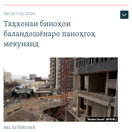
Август 06, 2026
Таҳхонаи биноҳои
баландошёнаро паноҳгоҳ
мекунанд
Акс аз бойгонӣ