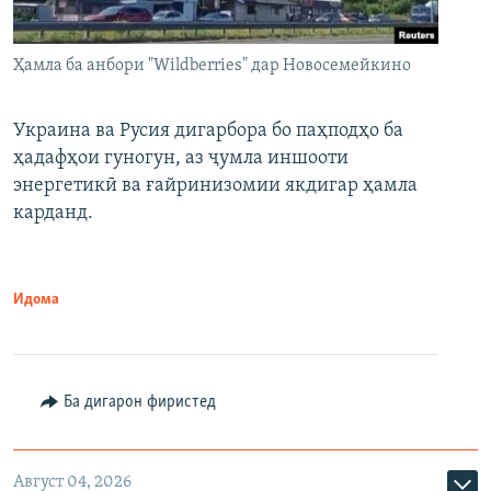
Ҳамла ба анбори "Wildberries" дар Новосемейкино
Украина ва Русия дигарбора бо паҳподҳо ба
ҳадафҳои гуногун, аз ҷумла иншооти
энергетикӣ ва ғайринизомии якдигар ҳамла
карданд.
Идома
Ба дигарон фиристед
Август 04, 2026