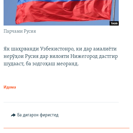
Парчами Русия
Як шаҳрванди Узбекистонро, ки дар амалиёти
нерӯҳои Русия дар вилояти Нижегород дастгир
шудааст, ба зодгоҳаш меоранд.
Идома
Ба дигарон фиристед