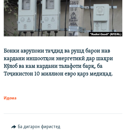
Бонки аврупоии таҷдид ва рушд барои нав
кардани иншоотҳои энергетикӣ дар шаҳри
Кӯлоб ва кам кардани талафоти барқ, ба
Тоҷикистон 10 миллион евро қарз медиҳад.
Идома
Ба дигарон фиристед