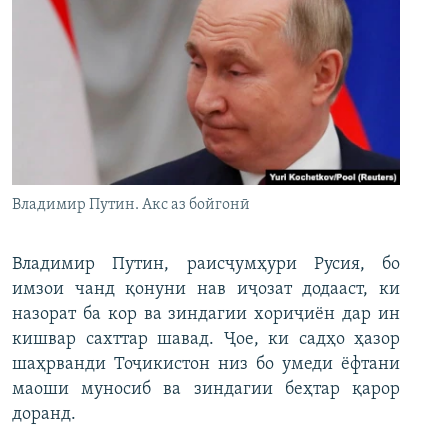
Владимир Путин. Акс аз бойгонӣ
Владимир Путин, раисҷумҳури Русия, бо
имзои чанд қонуни нав иҷозат додааст, ки
назорат ба кор ва зиндагии хориҷиён дар ин
кишвар сахттар шавад. Ҷое, ки садҳо ҳазор
шаҳрванди Тоҷикистон низ бо умеди ёфтани
маоши муносиб ва зиндагии беҳтар қарор
доранд.