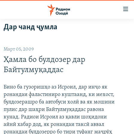
Пайвандҳои
дастрасӣ
Ҷаҳиш
Дар чанд ҷумла
ба
ГӮШАҲО
мояи
ГАПИ ОЗОД
СИЁСАТ
аслӣ
Март 05, 2009
РӮЗГОРИ МУҲОҶИР
Ҷаҳиш
ИҚТИСОД
Ҳамла бо булдозер дар
ба
САЛОМ, ХОҲАР
ҶОМЕА
феҳристи
Байтулмуқаддас
ТАҲҚИҚОТ
ҚАЗИЯИ "КРОКУС"
аслӣ
Ҷаҳиш
ҶАНГ ДАР УКРАИНА
ОСИЁИ МАРКАЗӢ
Бино ба гузоришҳо аз Исроил, дар инҷо як
ба
ронандаи фаластиниро куштаанд, ки мехост,
НАЗАРИ МАРДУМ
ФАРҲАНГ
ҷустор
булдозерашро ба автобуси холӣ ва як мошини
ЧАНДРАСОНАӢ
МЕҲМОНИ ОЗОДӢ
БЛОГИСТОН
пулис дар шаҳри Байтулмуқаддас равона
кунад. Радиои Исроил аз қавли шоҳидони
РӮЙХАТҲО
ВАРЗИШ
ОЗОДӢ ОНЛАЙН
ВИДЕО
айнӣ хабар дод, як ронандаи таксӣ аввал
КИТОБҲОИ ОЗОДӢ
НИГОРИСТОН
ронандаи булдозерро бо тири туфанг маҷрӯҳ