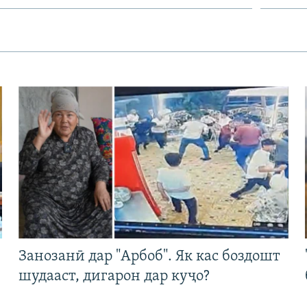
Занозанӣ дар "Арбоб". Як кас боздошт
шудааст, дигарон дар куҷо?