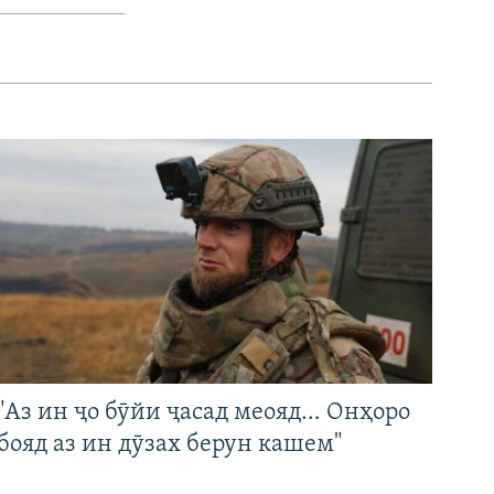
"Аз ин ҷо бӯйи ҷасад меояд… Онҳоро
бояд аз ин дӯзах берун кашем"