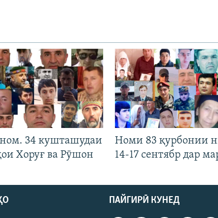
 ном. 34 кушташудаи
Номи 83 қурбонии 
ҳои Хоруғ ва Рӯшон
14-17 сентябр дар ма
ҲО
ПАЙГИРӢ КУНЕД