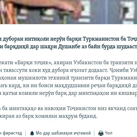
и дубораи интиқоли нерӯи барқи Туркманистон ба То
и барқдиҳӣ дар шаҳри Душанбе аз байн бурда шудааст
ркати «Барқи тоҷик», ахиран Узбакистон ба транзити 
 тавассути хоки худ дубора иҷозат додааст. Ҷониби Уз
баҳонаи мушкилоти техникӣ транзити барқи Туркмани
анъ кард, ки ин боиси маҳдудшавии реҷаи барқдиҳӣ д
а қатъи комили нерӯи барқ дар минтақаҳои ин кишвар
 ба минтақаҳо ва навоҳии Тоҷикистон низ якчанд соа
ахиран аз барқ комилан маҳрум буданд.
н фиристед
Мо дар шабакаҳои иҷтимоӣ
Чоп