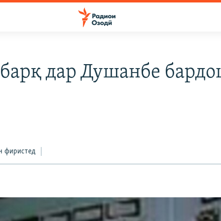
 барқ дар Душанбе бардо
н фиристед