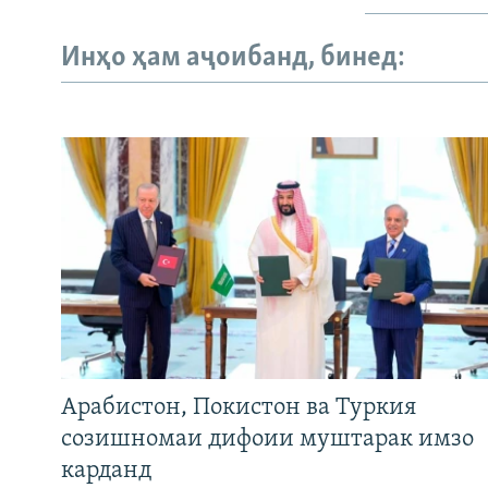
Инҳо ҳам аҷоибанд, бинед:
Арабистон, Покистон ва Туркия
созишномаи дифоии муштарак имзо
карданд