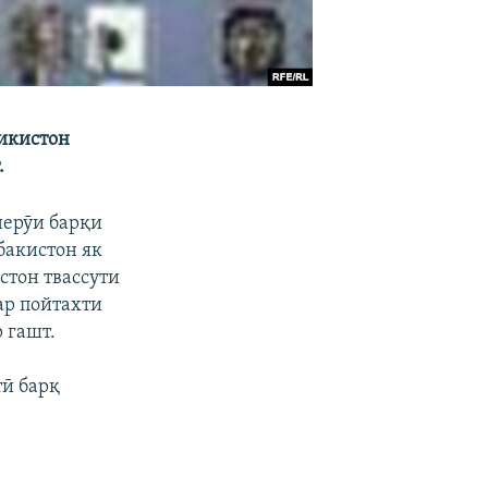
ҷикистон
.
нерӯи барқи
бакистон як
стон твассути
ар пойтахти
 гашт.
тӣ барқ