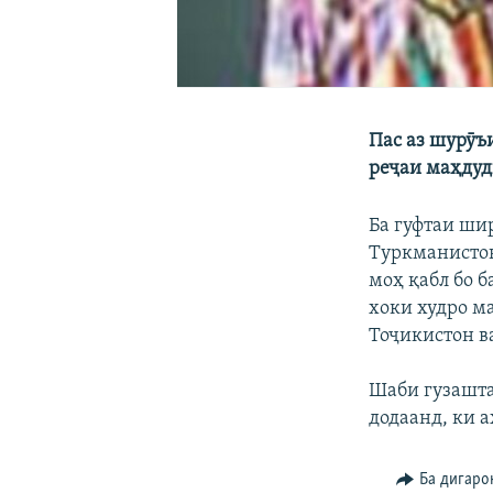
Пас аз шурӯъ
реҷаи маҳдуд
Ба гуфтаи ши
Туркманистон
моҳ қабл бо 
хоки худро м
Тоҷикистон в
Шаби гузашта
додаанд, ки 
Ба дигаро