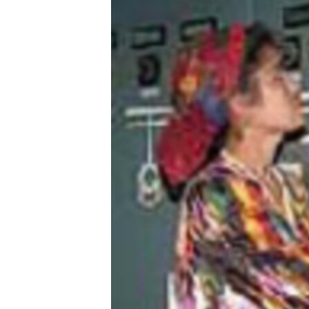
ГУЗОРИШҲОИ РАДИОӢ