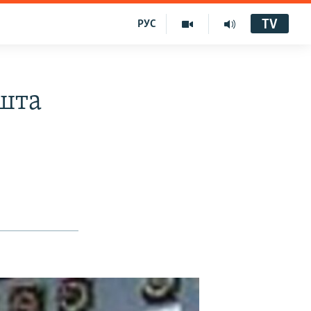
TV
РУС
шта