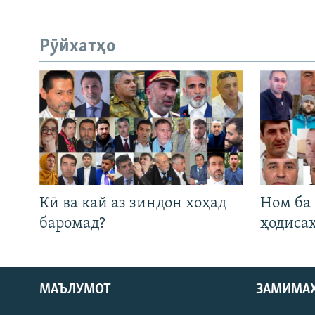
Рӯйхатҳо
Кӣ ва кай аз зиндон хоҳад
Ном ба
баромад?
ҳодиса
Русский
МАЪЛУМОТ
ЗАМИМА