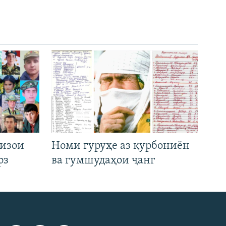
низои
Номи гуруҳе аз қурбониён
рз
ва гумшудаҳои ҷанг