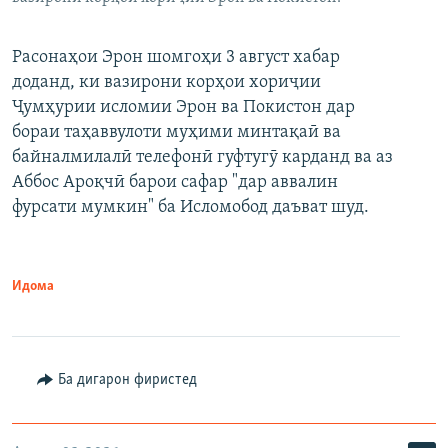
Расонаҳои Эрон шомгоҳи 3 август хабар
доданд, ки вазирони корҳои хориҷии
Ҷумҳурии исломии Эрон ва Покистон дар
бораи таҳаввулоти муҳими минтақаӣ ва
байналмилалӣ телефонӣ гуфтугӯ карданд ва аз
Аббос Ароқчӣ барои сафар "дар аввалин
фурсати мумкин" ба Исломобод даъват шуд.
Идома
Ба дигарон фиристед