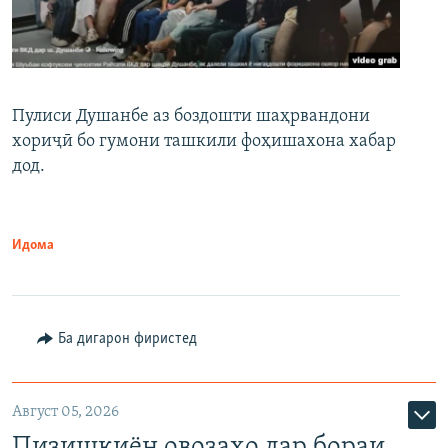
Пулиси Душанбе аз боздошти шаҳрвандони
хориҷӣ бо гумони ташкили фоҳишахона хабар
дод.
Идома
Ба дигарон фиристед
Август 05, 2026
Пизишкиён овозаҳо дар бораи