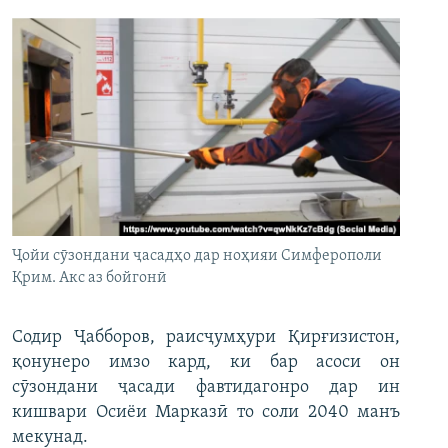
Ҷойи сӯзондани ҷасадҳо дар ноҳияи Симферополи
Қрим. Акс аз бойгонӣ
Содир Ҷабборов, раисҷумҳури Қирғизистон,
қонунеро имзо кард, ки бар асоси он
сӯзондани ҷасади фавтидагонро дар ин
кишвари Осиёи Марказӣ то соли 2040 манъ
мекунад.