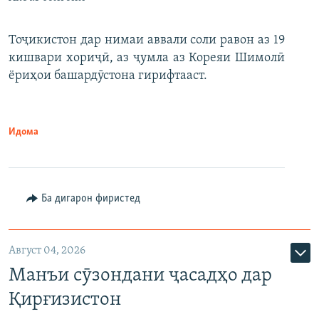
Тоҷикистон дар нимаи аввали соли равон аз 19
кишвари хориҷӣ, аз ҷумла аз Кореяи Шимолӣ
ёриҳои башардӯстона гирифтааст.
Идома
Ба дигарон фиристед
Август 04, 2026
Манъи сӯзондани ҷасадҳо дар
Қирғизистон