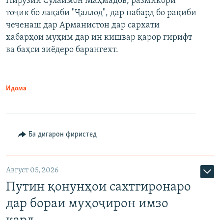
Пирӯзии Сулаймон Маҳмадов, размикори
тоҷик бо лақаби "Ҷаллод", дар набард бо рақиби
480p
Auto
240p
360p
480p
чеченаш дар Арманистон дар сархати
720p
хабарҳои муҳим дар ин кишвар қарор гирифт
720p
1080p
ва баҳси зиёдеро барангехт.
1080p
Идома
Ба дигарон фиристед
Август 05, 2026
Путин қонунҳои сахтгиронаро
дар бораи муҳоҷирон имзо