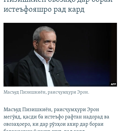
истеъфояшро рад кард
Масъуд Пизишкиён, раисҷумҳури Эрон.
Масъуд Пизишкиён, раисҷумҳури Эрон
мегӯяд, қасди ба истеъфо рафтан надорад ва
овозаҳоеро, ки дар рӯзҳои ахир дар бораи