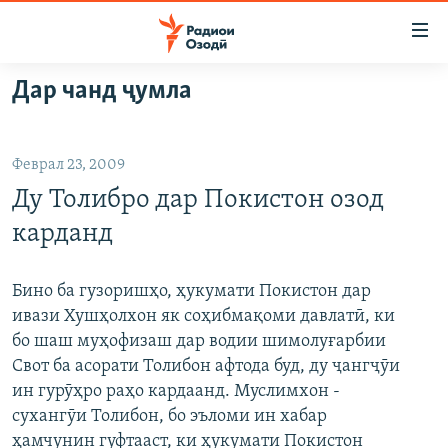
Пайвандҳои
дастрасӣ
Ҷаҳиш
Дар чанд ҷумла
ба
ГӮШАҲО
мояи
ГАПИ ОЗОД
СИЁСАТ
аслӣ
Феврал 23, 2009
РӮЗГОРИ МУҲОҶИР
Ҷаҳиш
ИҚТИСОД
Ду Толибро дар Покистон озод
ба
САЛОМ, ХОҲАР
ҶОМЕА
феҳристи
карданд
ТАҲҚИҚОТ
ҚАЗИЯИ "КРОКУС"
аслӣ
Ҷаҳиш
ҶАНГ ДАР УКРАИНА
ОСИЁИ МАРКАЗӢ
Бино ба гузоришҳо, ҳукумати Покистон дар
ба
ивази Хушҳолхон як соҳибмақоми давлатӣ, ки
НАЗАРИ МАРДУМ
ФАРҲАНГ
ҷустор
бо шаш муҳофизаш дар водии шимолуғарбии
ЧАНДРАСОНАӢ
МЕҲМОНИ ОЗОДӢ
БЛОГИСТОН
Свот ба асорати Толибон афтода буд, ду ҷангҷӯи
ин гурӯҳро раҳо кардаанд. Муслимхон -
РӮЙХАТҲО
ВАРЗИШ
ОЗОДӢ ОНЛАЙН
ВИДЕО
сухангӯи Толибон, бо эъломи ин хабар
КИТОБҲОИ ОЗОДӢ
НИГОРИСТОН
ҳамчунин гуфтааст, ки ҳукумати Покистон