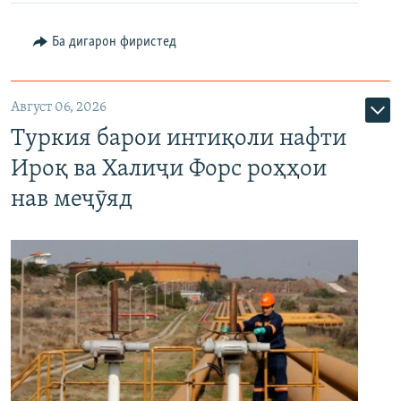
Ба дигарон фиристед
Август 06, 2026
Туркия барои интиқоли нафти
Ироқ ва Халиҷи Форс роҳҳои
нав меҷӯяд