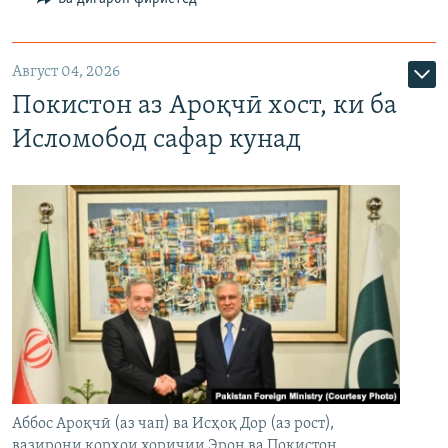
Август 04, 2026
Покистон аз Ароқчӣ хост, ки ба
Исломобод сафар кунад
Аббос Ароқчӣ (аз чап) ва Исҳоқ Дор (аз рост),
вазирони корҳои хориҷии Эрон ва Покистон.