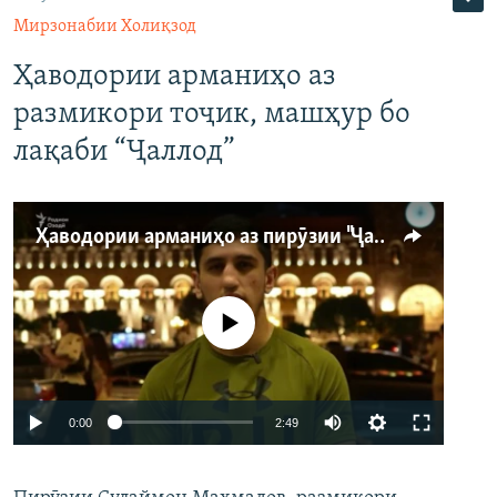
Мирзонабии Холиқзод
Ҳаводории арманиҳо аз
размикори тоҷик, машҳур бо
лақаби “Ҷаллод”
Ҳаводории арманиҳо аз пирӯзии "Ҷаллод"-и тоҷик
Феълан кор намекунад
Auto
0:00
2:49
240p
360p