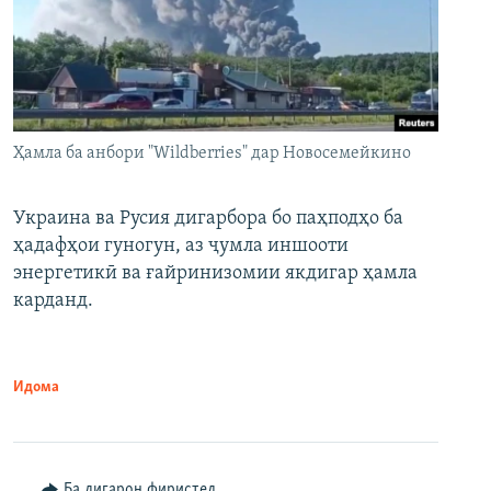
Ҳамла ба анбори "Wildberries" дар Новосемейкино
Украина ва Русия дигарбора бо паҳподҳо ба
ҳадафҳои гуногун, аз ҷумла иншооти
энергетикӣ ва ғайринизомии якдигар ҳамла
карданд.
Идома
Ба дигарон фиристед