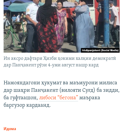
Ин аксро дафтари Ҳизби ҳокими халқии демократӣ
дар Панҷакент рӯзи 4-уми август нашр кард
Намояндагони ҳукумат ва маъмурони милиса
дар шаҳри Панҷакент (вилояти Суғд) ба зидди,
ба гуфтаашон,
либоси “бегона”
маърака
баргузор кардаанд.
Идома