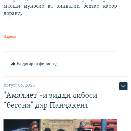
маоши муносиб ва зиндагии беҳтар қарор
доранд.
Идома
Ба дигарон фиристед
Август 05, 2026
"Амалиёт"-и зидди либоси
“бегона” дар Панҷакент