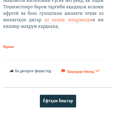
Мақомоти интизомии Русия мегӯянд, як зодаи
Тоҷикистонро барои тарғиби ақидаҳои исломи
ифротӣ ва боло гузоштани миллати тоҷик аз
миллатҳои дигар
аз ҳаққи шаҳрванди
и ин
кишвар маҳрум кардаанд.
Идома
Ба дигарон фиристед
Шарҳҳоро бинед
Ёфтҳои бештар