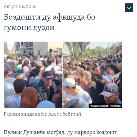
Август 06, 2026
Боздошти ду афвшуда бо
гумони дуздӣ
Раҳоии зиндониён. Акс аз бойгонӣ.
Пулиси Душанбе мегӯяд, ду мардеро боздошт