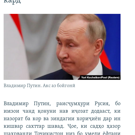
кард
Владимир Путин. Акс аз бойгонӣ
Владимир Путин, раисҷумҳури Русия, бо
имзои чанд қонуни нав иҷозат додааст, ки
назорат ба кор ва зиндагии хориҷиён дар ин
кишвар сахттар шавад. Ҷое, ки садҳо ҳазор
шаҳрванди Тоҷикистон низ бо умеди ёфтани