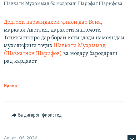
Шавкати Муҳаммад бо модараш Шарофат Шарифова
Додгоҳи парвандаҳои ҷиноӣ дар Вена
,
маркази Австрия, дархости мақомоти
Тоҷикистонро дар бораи истирдоди намояндаи
мухолифини тоҷик
Шавкати Муҳаммад
(Шавкатҷон Шарифов)
ва модару бародараш
рад кардааст.
Идома
Ба дигарон фиристед
Август 05, 2026