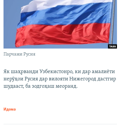
Парчами Русия
Як шаҳрванди Узбекистонро, ки дар амалиёти
нерӯҳои Русия дар вилояти Нижегород дастгир
шудааст, ба зодгоҳаш меоранд.
Идома