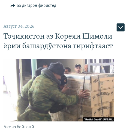
Ба дигарон фиристед
Август 04, 2026
Тоҷикистон аз Кореяи Шимолӣ
ёрии башардӯстона гирифтааст
Акс аз бойгонӣ