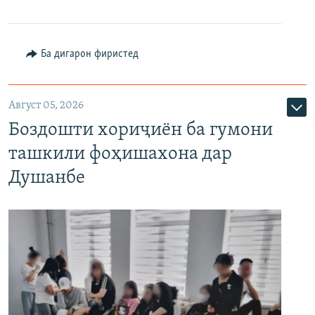
Ба дигарон фиристед
Август 05, 2026
Боздошти хориҷиён ба гумони
ташкили фоҳишахона дар
Душанбе