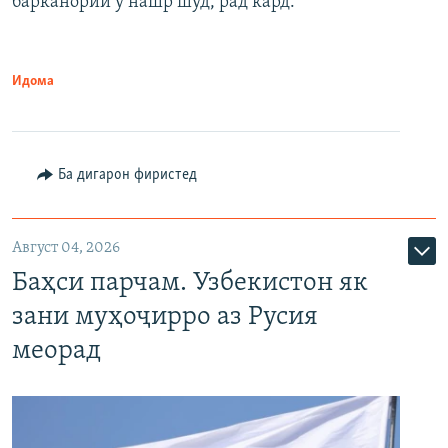
барканории ӯ нашр шуд, рад кард.
Идома
Ба дигарон фиристед
Август 04, 2026
Баҳси парчам. Узбекистон як
зани муҳоҷирро аз Русия
меорад