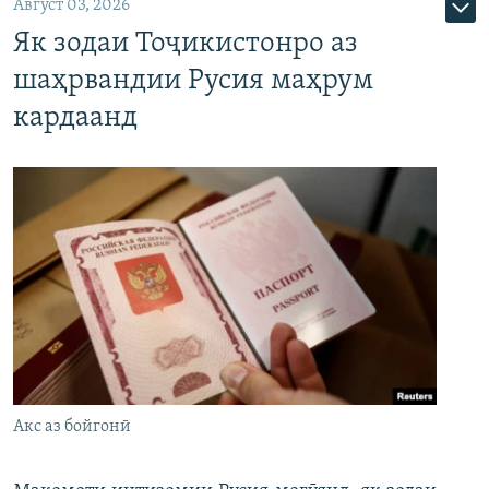
Август 03, 2026
Як зодаи Тоҷикистонро аз
шаҳрвандии Русия маҳрум
кардаанд
Акс аз бойгонӣ