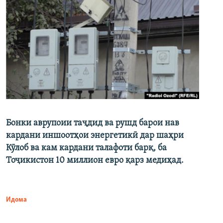
Бонки аврупоии таҷдид ва рушд барои нав
кардани иншоотҳои энергетикӣ дар шаҳри
Кӯлоб ва кам кардани талафоти барқ, ба
Тоҷикистон 10 миллион евро қарз медиҳад.
Идома