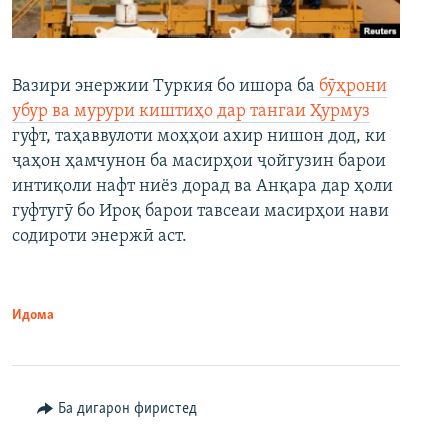
Вазири энержии Туркия бо ишора ба
бӯҳрони
убур ва мурури киштиҳо дар тангаи Ҳурмуз
гуфт, таҳаввулоти моҳҳои ахир нишон дод, ки
ҷаҳон ҳамчунон ба масирҳои ҷойгузин барои
интиқоли нафт ниёз дорад ва Анқара дар ҳоли
гуфтугӯ бо Ироқ барои тавсеаи масирҳои нави
содироти энержӣ аст.
Идома
Ба дигарон фиристед