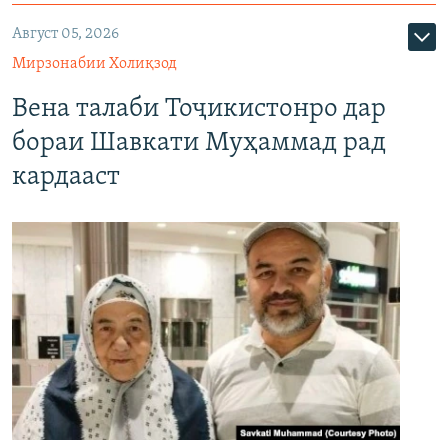
Август 05, 2026
Мирзонабии Холиқзод
Вена талаби Тоҷикистонро дар
бораи Шавкати Муҳаммад рад
кардааст