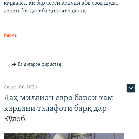
кардааст, ки бар асоси қонуни афв озод шуда,
лекин боз даст ба ҷиноят заданд.
Идома
Ба дигарон фиристед
Август 06, 2026
Даҳ миллион евро барои кам
кардани талафоти барқ дар
Кӯлоб