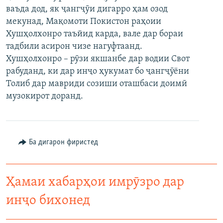
ваъда дод, як ҷангҷӯи дигарро ҳам озод
ГУЗОРИШҲОИ РАДИОӢ
Русский
мекунад, Мақомоти Покистон раҳоии
Хушҳолхонро таъйид карда, вале дар бораи
ПАЙГИРӢ КУНЕД
тадбили асирон чизе нагуфтаанд.
Хушҳолхонро – рӯзи якшанбе дар водии Свот
рабуданд, ки дар инҷо ҳукумат бо ҷангҷӯёни
Толиб дар мавриди созиши оташбаси доимӣ
музокирот доранд.
Ҳамаи сомонаҳои RFE/RL
Ба дигарон фиристед
Ҳамаи хабарҳои имрӯзро дар
инҷо бихонед