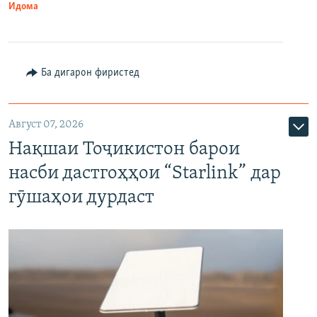
Идома
Ба дигарон фиристед
Август 07, 2026
Нақшаи Тоҷикистон барои
насби дастгоҳҳои “Starlink” дар
гӯшаҳои дурдаст