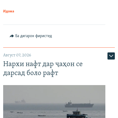
Идома
Ба дигарон фиристед
Август 07, 2026
Нархи нафт дар ҷаҳон се
дарсад боло рафт