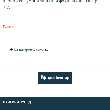
хориҷӣ бо гумони ташкили фоҳишахона хабар
дод.
Идома
Ба дигарон фиристед
Ёфтҳои бештар
ПАЙГИРӢ КУНЕД