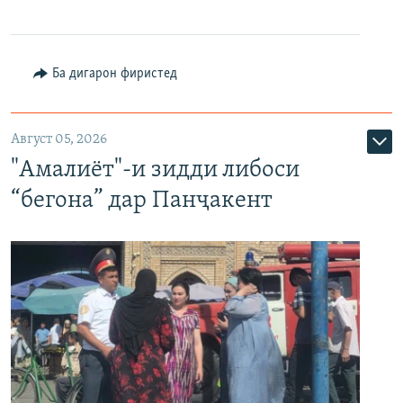
Ба дигарон фиристед
Август 05, 2026
"Амалиёт"-и зидди либоси
“бегона” дар Панҷакент