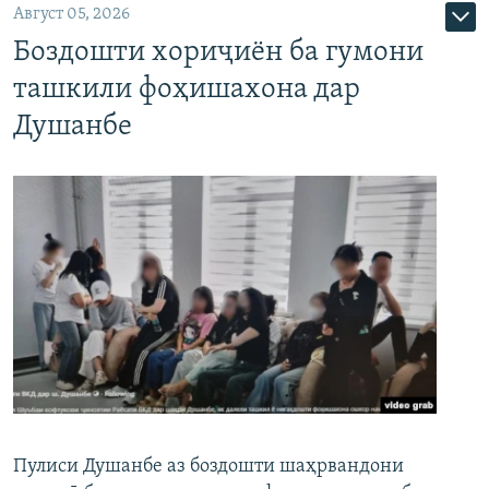
Август 05, 2026
Боздошти хориҷиён ба гумони
ташкили фоҳишахона дар
Душанбе
Пулиси Душанбе аз боздошти шаҳрвандони