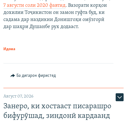
7 августи соли 2020 фавтид
. Вазорати корҳои
дохилии Тоҷикистон он замон гуфта буд, ки
садама дар наздикии Донишгоҳи омӯзгорӣ
дар шаҳри Душанбе рух додааст.
Идома
Ба дигарон фиристед
Август 07, 2026
Занеро, ки хостааст писарашро
бифурӯшад, зиндонӣ кардаанд