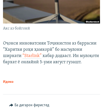
Акс аз бойгонӣ
Оҷонси инноватсияи Тоҷикистон аз баррасии
“Харитаи роҳи ҳамкорӣ” бо масъулони
ширкати
“Starlink”
хабар додааст. Ин мулоқоти
бархат ё онлайнӣ 5-уми август гузашт.
Идома
Ба дигарон фиристед