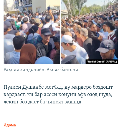
Раҳоии зиндониён. Акс аз бойгонӣ
Пулиси Душанбе мегӯяд, ду мардеро боздошт
кардааст, ки бар асоси қонуни афв озод шуда,
лекин боз даст ба ҷиноят заданд.
Идома