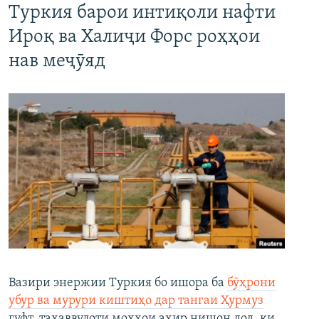
Туркия барои интиқоли нафти
Ироқ ва Халиҷи Форс роҳҳои
нав меҷӯяд
Вазири энержии Туркия бо ишора ба
бӯҳрони
убур ва мурури киштиҳо дар тангаи Ҳурмуз
гуфт, таҳаввулоти моҳҳои ахир нишон дод, ки