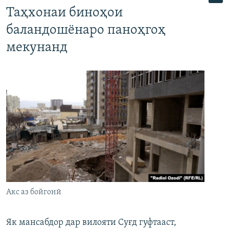
Таҳхонаи биноҳои
баландошёнаро паноҳгоҳ
мекунанд
Акс аз бойгонӣ
Як мансабдор дар вилояти Суғд гуфтааст,