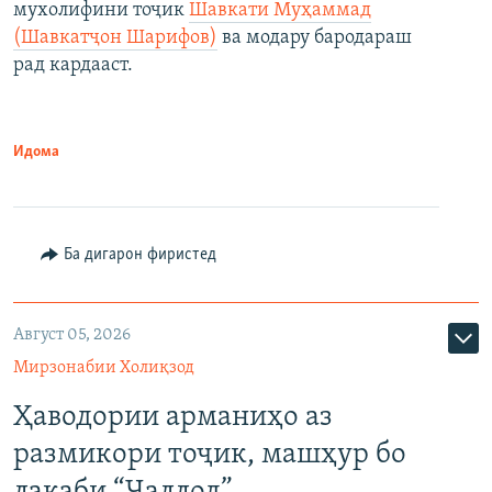
мухолифини тоҷик
Шавкати Муҳаммад
(Шавкатҷон Шарифов)
ва модару бародараш
рад кардааст.
Идома
Ба дигарон фиристед
Август 05, 2026
Мирзонабии Холиқзод
Ҳаводории арманиҳо аз
размикори тоҷик, машҳур бо