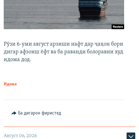
Рӯзи 6-уми август арзиши нафт дар ҷаҳон бори
дигар афзоиш ёфт ва ба раванди болоравии худ
идома дод.
Идома
Ба дигарон фиристед
Август 06, 2026