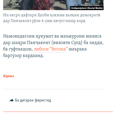
Ин аксро дафтари Ҳизби ҳокими халқии демократӣ
дар Панҷакент рӯзи 4-уми август нашр кард
Намояндагони ҳукумат ва маъмурони милиса
дар шаҳри Панҷакент (вилояти Суғд) ба зидди,
ба гуфтаашон,
либоси “бегона”
маърака
баргузор кардаанд.
Идома
Ба дигарон фиристед