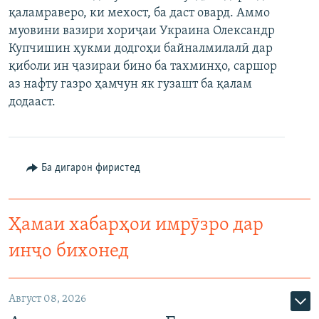
қаламраверо, ки мехост, ба даст овард. Аммо
ГУЗОРИШҲОИ РАДИОӢ
Русский
муовини вазири хориҷаи Украина Олександр
Купчишин ҳукми додгоҳи байналмилалӣ дар
ПАЙГИРӢ КУНЕД
қиболи ин ҷазираи бино ба тахминҳо, саршор
аз нафту газро ҳамчун як гузашт ба қалам
додааст.
Ҳамаи сомонаҳои RFE/RL
Ба дигарон фиристед
Ҳамаи хабарҳои имрӯзро дар
инҷо бихонед
Август 08, 2026