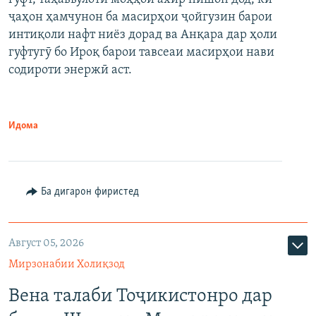
ҷаҳон ҳамчунон ба масирҳои ҷойгузин барои
интиқоли нафт ниёз дорад ва Анқара дар ҳоли
гуфтугӯ бо Ироқ барои тавсеаи масирҳои нави
содироти энержӣ аст.
Идома
Ба дигарон фиристед
Август 05, 2026
Мирзонабии Холиқзод
Вена талаби Тоҷикистонро дар