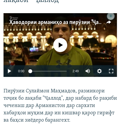
лақаби “Ҷаллод”
Ҳаводории арманиҳо аз пирӯзии "Ҷаллод"-и тоҷик
Феълан кор намекунад
Auto
0:00
2:49
240p
Пирӯзии Сулаймон Маҳмадов, размикори
360p
тоҷик бо лақаби "Ҷаллод", дар набард бо рақиби
480p
Auto
240p
360p
480p
чеченаш дар Арманистон дар сархати
720p
хабарҳои муҳим дар ин кишвар қарор гирифт
720p
1080p
ва баҳси зиёдеро барангехт.
1080p