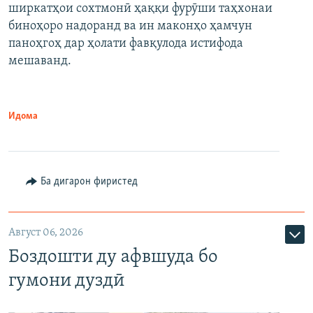
ширкатҳои сохтмонӣ ҳаққи фурӯши таҳхонаи
биноҳоро надоранд ва ин маконҳо ҳамчун
паноҳгоҳ дар ҳолати фавқулода истифода
мешаванд.
Идома
Ба дигарон фиристед
Август 06, 2026
Боздошти ду афвшуда бо
гумони дуздӣ