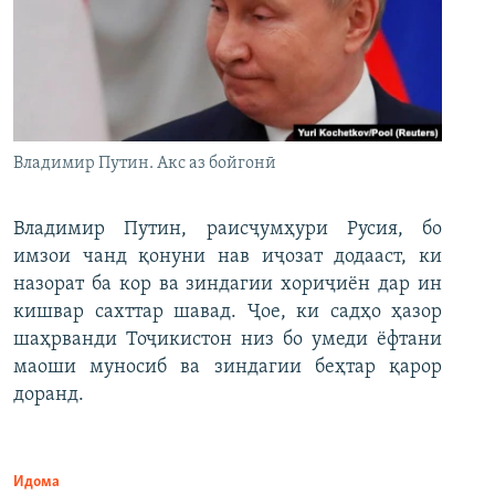
Владимир Путин. Акс аз бойгонӣ
Владимир Путин, раисҷумҳури Русия, бо
имзои чанд қонуни нав иҷозат додааст, ки
назорат ба кор ва зиндагии хориҷиён дар ин
кишвар сахттар шавад. Ҷое, ки садҳо ҳазор
шаҳрванди Тоҷикистон низ бо умеди ёфтани
маоши муносиб ва зиндагии беҳтар қарор
доранд.
Идома