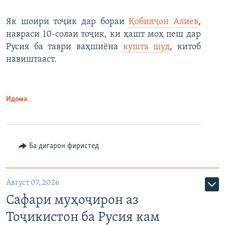
Як шоири тоҷик дар бораи
Қобилҷон Алиев
,
навраси 10-солаи тоҷик, ки ҳашт моҳ пеш дар
Русия ба таври ваҳшиёна
кушта шуд
, китоб
навиштааст.
Идома
Ба дигарон фиристед
Август 07, 2026
Сафари муҳоҷирон аз
Тоҷикистон ба Русия кам