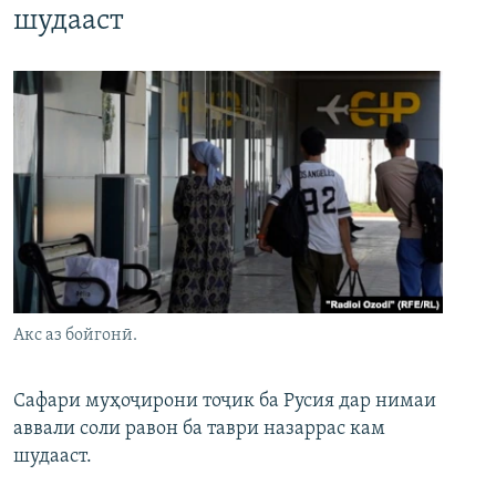
шудааст
Акс аз бойгонӣ.
Сафари муҳоҷирони тоҷик ба Русия дар нимаи
аввали соли равон ба таври назаррас кам
шудааст.