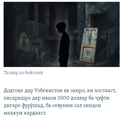
Тасвир аз бойгонӣ
Додгоҳе дар Узбекистон як занро, ки хостааст,
писарашро дар ивази 3300 доллар ба ҷуфти
дигаре фурӯшад, ба севуним сол зиндон
маҳкум кардааст.