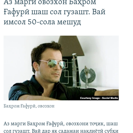
Аз марги овозхон Баҳром
Ғафурӣ шаш сол гузашт. Вай
имсол 50-сола мешуд
Баҳром Ғафурӣ, овозхон
Аз марги Баҳром Ғафурӣ, овозхони тоҷик, шаш
сол гузашт. Вай дар як садамаи нақлиётӣ субҳи