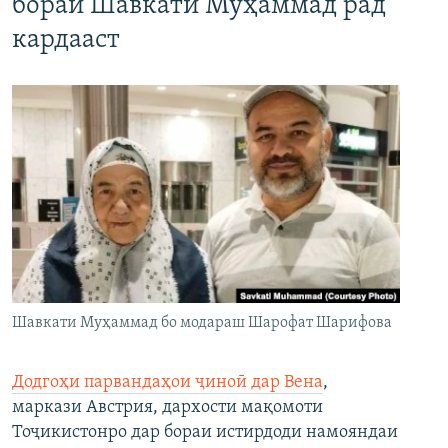
бораи Шавкати Муҳаммад рад
кардааст
Шавкати Муҳаммад бо модараш Шарофат Шарифова
Додгоҳи парвандаҳои ҷиноӣ дар Вена
,
маркази Австрия, дархости мақомоти
Тоҷикистонро дар бораи истирдоди намояндаи