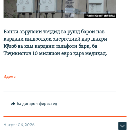
Бонки аврупоии таҷдид ва рушд барои нав
кардани иншоотҳои энергетикӣ дар шаҳри
Кӯлоб ва кам кардани талафоти барқ, ба
Тоҷикистон 10 миллион евро қарз медиҳад.
Идома
Ба дигарон фиристед
Август 06, 2026