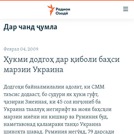
Пайвандҳои
дастрасӣ
Ҷаҳиш
Дар чанд ҷумла
ба
ГӮШАҲО
мояи
ГАПИ ОЗОД
СИЁСАТ
аслӣ
Феврал 04, 2009
РӮЗГОРИ МУҲОҶИР
Ҷаҳиш
ИҚТИСОД
Ҳукми додгоҳ дар қиболи баҳси
ба
САЛОМ, ХОҲАР
ҶОМЕА
феҳристи
марзии Украина
ТАҲҚИҚОТ
ҚАЗИЯИ "КРОКУС"
аслӣ
Ҷаҳиш
ҶАНГ ДАР УКРАИНА
ОСИЁИ МАРКАЗӢ
Додгоҳи байналмилалии адолат, ки СММ
ба
таъсис додааст, бо судури як ҳукм гуфт,
НАЗАРИ МАРДУМ
ФАРҲАНГ
ҷустор
ҷазираи Змеиная, ки 45 сол инҷониб ба
ЧАНДРАСОНАӢ
МЕҲМОНИ ОЗОДӢ
БЛОГИСТОН
Украина тааллуқ мегирифт ва мояи баҳсҳои
марзии миёни ин кишвар ва Руминия буд,
РӮЙХАТҲО
ВАРЗИШ
ОЗОДӢ ОНЛАЙН
ВИДЕО
наметавонад қаламрави танҳо Украина
КИТОБҲОИ ОЗОДӢ
НИГОРИСТОН
шинохта шавад. Руминия мегӯяд, 79 дарсади