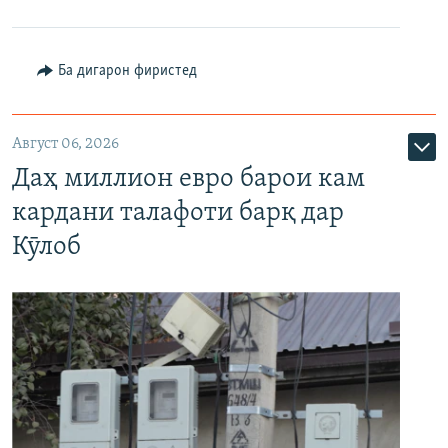
Ба дигарон фиристед
Август 06, 2026
Даҳ миллион евро барои кам
кардани талафоти барқ дар
Кӯлоб