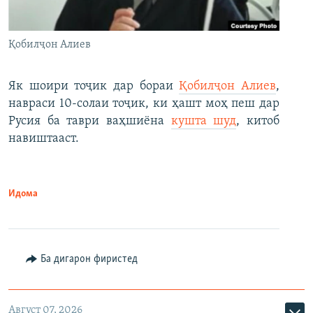
Қобилҷон Алиев
Як шоири тоҷик дар бораи
Қобилҷон Алиев
,
навраси 10-солаи тоҷик, ки ҳашт моҳ пеш дар
Русия ба таври ваҳшиёна
кушта шуд
, китоб
навиштааст.
Идома
Ба дигарон фиристед
Август 07, 2026