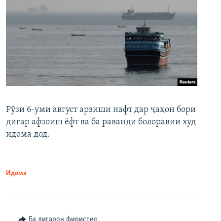
Рӯзи 6-уми август арзиши нафт дар ҷаҳон бори
дигар афзоиш ёфт ва ба раванди болоравии худ
идома дод.
Идома
Ба дигарон фиристед