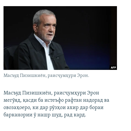
Масъуд Пизишкиён, раисҷумҳури Эрон.
Масъуд Пизишкиён, раисҷумҳури Эрон
мегӯяд, қасди ба истеъфо рафтан надорад ва
овозаҳоеро, ки дар рӯзҳои ахир дар бораи
барканории ӯ нашр шуд, рад кард.