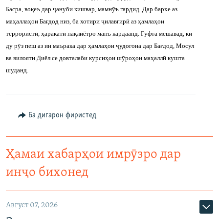
Басра, воқеъ дар ҷануби кишвар, мамнӯъ гардид. Дар бархе аз
ГУЗОРИШҲОИ РАДИОӢ
Русский
маҳаллаҳои Бағдод низ, ба хотири ҷилавгирӣ аз ҳамлаҳои
террористӣ, ҳаракати нақлиётро манъ кардаанд. Гуфта мешавад, ки
ПАЙГИРӢ КУНЕД
ду рӯз пеш аз ин маърака дар ҳамлаҳои ҷудогона дар Бағдод, Мосул
ва вилояти Диёл се довталаби курсиҳои шӯроҳои маҳаллӣ кушта
шуданд.
Ҳамаи сомонаҳои RFE/RL
Ба дигарон фиристед
Ҳамаи хабарҳои имрӯзро дар
инҷо бихонед
Август 07, 2026