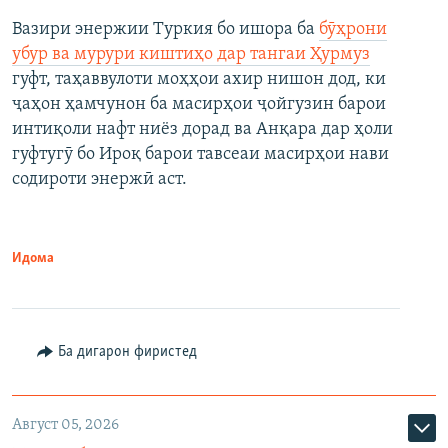
Вазири энержии Туркия бо ишора ба
бӯҳрони
убур ва мурури киштиҳо дар тангаи Ҳурмуз
гуфт, таҳаввулоти моҳҳои ахир нишон дод, ки
ҷаҳон ҳамчунон ба масирҳои ҷойгузин барои
интиқоли нафт ниёз дорад ва Анқара дар ҳоли
гуфтугӯ бо Ироқ барои тавсеаи масирҳои нави
содироти энержӣ аст.
Идома
Ба дигарон фиристед
Август 05, 2026