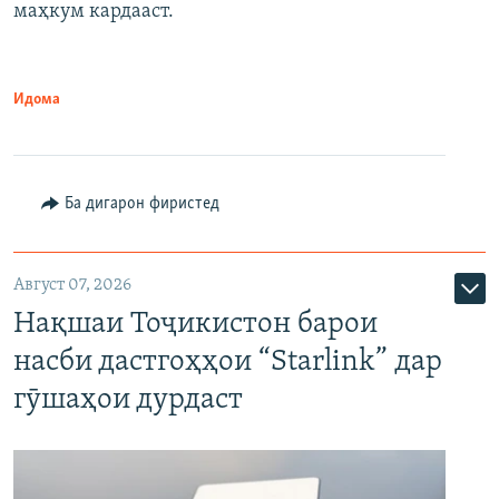
маҳкум кардааст.
Идома
Ба дигарон фиристед
Август 07, 2026
Нақшаи Тоҷикистон барои
насби дастгоҳҳои “Starlink” дар
гӯшаҳои дурдаст