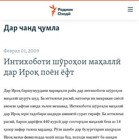
Пайвандҳои
дастрасӣ
Ҷаҳиш
Дар чанд ҷумла
ба
ГӮШАҲО
мояи
ГАПИ ОЗОД
СИЁСАТ
аслӣ
Феврал 01, 2009
РӮЗГОРИ МУҲОҶИР
Ҷаҳиш
ИҚТИСОД
Интихоботи шӯроҳои маҳаллӣ
ба
САЛОМ, ХОҲАР
ҶОМЕА
феҳристи
дар Ироқ поён ёфт
ТАҲҚИҚОТ
ҚАЗИЯИ "КРОКУС"
аслӣ
Ҷаҳиш
ҶАНГ ДАР УКРАИНА
ОСИЁИ МАРКАЗӢ
Дар Ироқ баршумурдани варақаҳои райъ дар интихоботи шӯроҳои
ба
маҳаллӣ шурӯъ шуд. Ба иттилоъи расмӣ, натоиҷи ин маъракаи сиёсӣ
НАЗАРИ МАРДУМ
ФАРҲАНГ
ҷустор
авоили ҳафтаи оянда эълон мешавад. Интихоботи шӯроҳои маҳаллӣ
ЧАНДРАСОНАӢ
МЕҲМОНИ ОЗОДӢ
БЛОГИСТОН
дар Ироқ зери тадобири шадиди амниятӣ сурат гирифт. Ба иттилоъи
расмӣ, барои дарёфти 440 курсӣ дар сохторҳои маҳаллӣ беш аз 14
РӮЙХАТҲО
ВАРЗИШ
ОЗОДӢ ОНЛАЙН
ВИДЕО
ҳазор нафар талош карданд. Рӯзи шанбе дар бузургтарин шаҳрҳои
КИТОБҲОИ ОЗОДӢ
НИГОРИСТОН
Ироқ вазъи фавқулодда ҷорӣ шуда буд, вуруди нақлиёт ба шаҳри