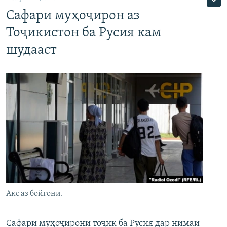
Сафари муҳоҷирон аз
Тоҷикистон ба Русия кам
шудааст
Акс аз бойгонӣ.
Сафари муҳоҷирони тоҷик ба Русия дар нимаи