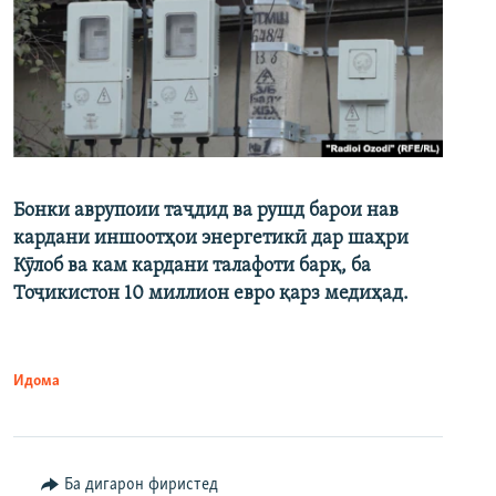
Бонки аврупоии таҷдид ва рушд барои нав
кардани иншоотҳои энергетикӣ дар шаҳри
Кӯлоб ва кам кардани талафоти барқ, ба
Тоҷикистон 10 миллион евро қарз медиҳад.
Идома
Ба дигарон фиристед