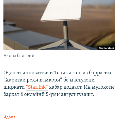
Акс аз бойгонӣ
Оҷонси инноватсияи Тоҷикистон аз баррасии
“Харитаи роҳи ҳамкорӣ” бо масъулони
ширкати
“Starlink”
хабар додааст. Ин мулоқоти
бархат ё онлайнӣ 5-уми август гузашт.
Идома