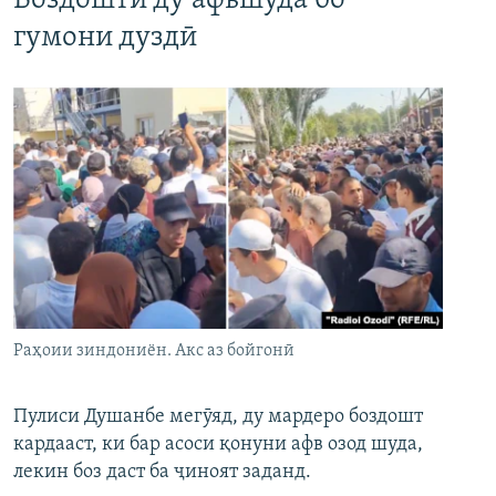
Боздошти ду афвшуда бо
гумони дуздӣ
Раҳоии зиндониён. Акс аз бойгонӣ
Пулиси Душанбе мегӯяд, ду мардеро боздошт
кардааст, ки бар асоси қонуни афв озод шуда,
лекин боз даст ба ҷиноят заданд.