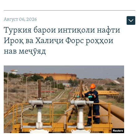
Август 06, 2026
Туркия барои интиқоли нафти
Ироқ ва Халиҷи Форс роҳҳои
нав меҷӯяд