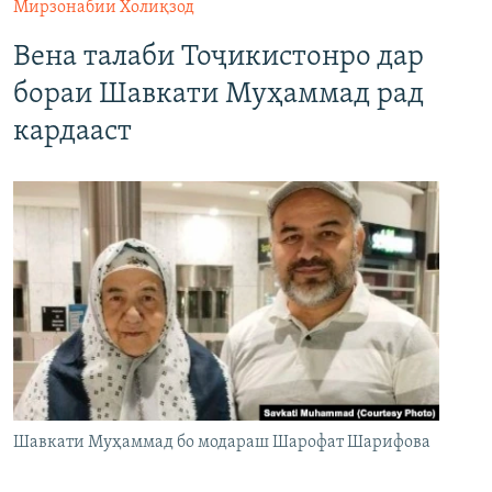
Мирзонабии Холиқзод
Вена талаби Тоҷикистонро дар
бораи Шавкати Муҳаммад рад
кардааст
Шавкати Муҳаммад бо модараш Шарофат Шарифова