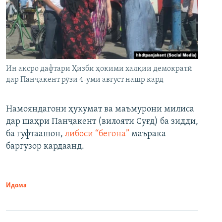
Ин аксро дафтари Ҳизби ҳокими халқии демократӣ
дар Панҷакент рӯзи 4-уми август нашр кард
Намояндагони ҳукумат ва маъмурони милиса
дар шаҳри Панҷакент (вилояти Суғд) ба зидди,
ба гуфтаашон,
либоси “бегона”
маърака
баргузор кардаанд.
Идома