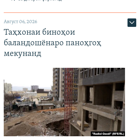
Август 06, 2026
Таҳхонаи биноҳои
баландошёнаро паноҳгоҳ
мекунанд