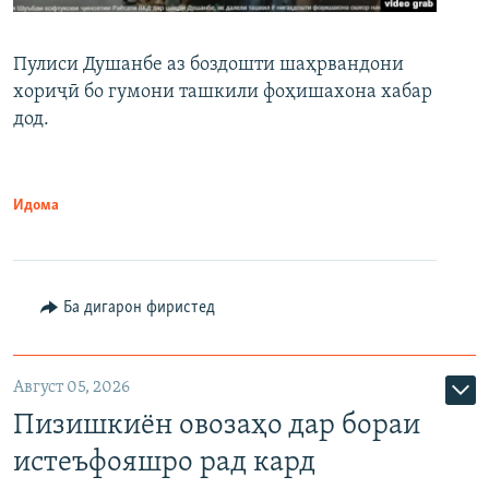
Пулиси Душанбе аз боздошти шаҳрвандони
хориҷӣ бо гумони ташкили фоҳишахона хабар
дод.
Идома
Ба дигарон фиристед
Август 05, 2026
Пизишкиён овозаҳо дар бораи
истеъфояшро рад кард