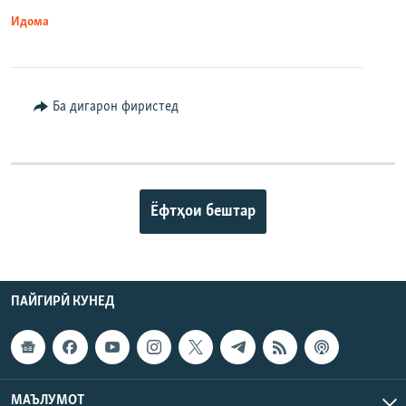
Идома
Ба дигарон фиристед
Ёфтҳои бештар
ПАЙГИРӢ КУНЕД
МАЪЛУМОТ