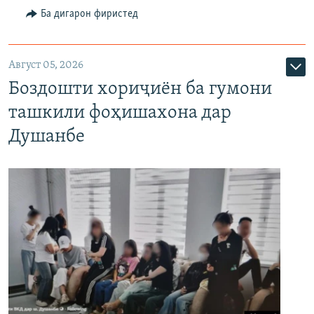
Ба дигарон фиристед
Август 05, 2026
Боздошти хориҷиён ба гумони
ташкили фоҳишахона дар
Душанбе