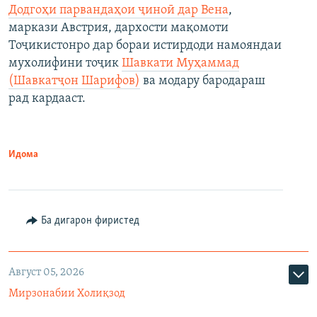
Додгоҳи парвандаҳои ҷиноӣ дар Вена
,
маркази Австрия, дархости мақомоти
Тоҷикистонро дар бораи истирдоди намояндаи
мухолифини тоҷик
Шавкати Муҳаммад
(Шавкатҷон Шарифов)
ва модару бародараш
рад кардааст.
Идома
Ба дигарон фиристед
Август 05, 2026
Мирзонабии Холиқзод