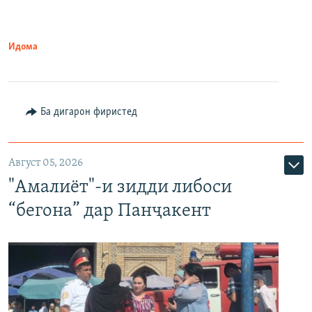
Идома
Ба дигарон фиристед
Август 05, 2026
"Амалиёт"-и зидди либоси
“бегона” дар Панҷакент