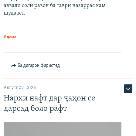
аввали соли равон ба таври назаррас кам
шудааст.
Идома
Ба дигарон фиристед
Август 07, 2026
Нархи нафт дар ҷаҳон се
дарсад боло рафт