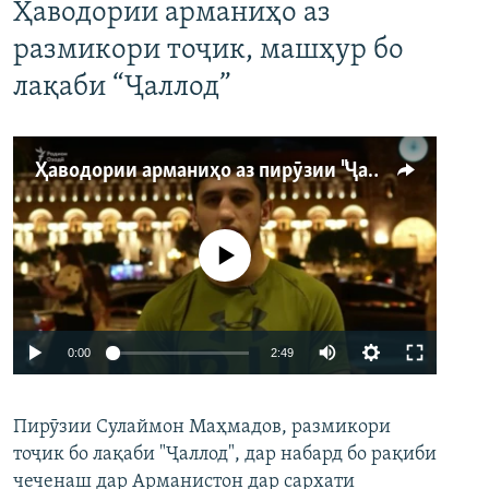
Ҳаводории арманиҳо аз
размикори тоҷик, машҳур бо
лақаби “Ҷаллод”
Ҳаводории арманиҳо аз пирӯзии "Ҷаллод"-и тоҷик
Феълан кор намекунад
Auto
0:00
2:49
240p
Пирӯзии Сулаймон Маҳмадов, размикори
360p
тоҷик бо лақаби "Ҷаллод", дар набард бо рақиби
480p
Auto
240p
360p
480p
чеченаш дар Арманистон дар сархати