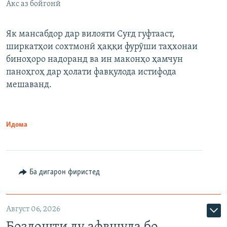
Акс аз бойгонӣ
Як мансабдор дар вилояти Суғд гуфтааст,
ширкатҳои сохтмонӣ ҳаққи фурӯши таҳхонаи
биноҳоро надоранд ва ин маконҳо ҳамчун
паноҳгоҳ дар ҳолати фавқулода истифода
мешаванд.
Идома
Ба дигарон фиристед
Август 06, 2026