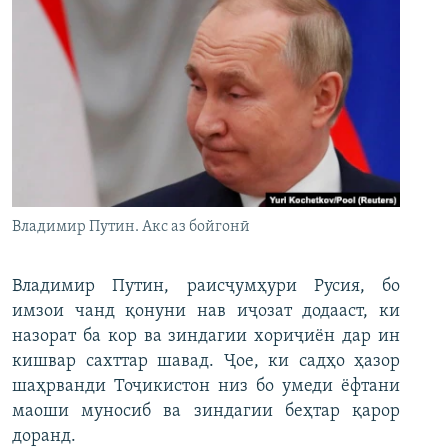
Владимир Путин. Акс аз бойгонӣ
Владимир Путин, раисҷумҳури Русия, бо
имзои чанд қонуни нав иҷозат додааст, ки
назорат ба кор ва зиндагии хориҷиён дар ин
кишвар сахттар шавад. Ҷое, ки садҳо ҳазор
шаҳрванди Тоҷикистон низ бо умеди ёфтани
маоши муносиб ва зиндагии беҳтар қарор
доранд.