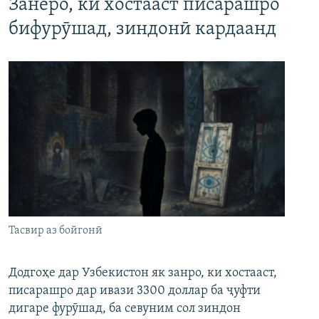
Занеро, ки хостааст писарашро
бифурӯшад, зиндонӣ кардаанд
Тасвир аз бойгонӣ
Додгоҳе дар Узбекистон як занро, ки хостааст,
писарашро дар ивази 3300 доллар ба ҷуфти
дигаре фурӯшад, ба севуним сол зиндон