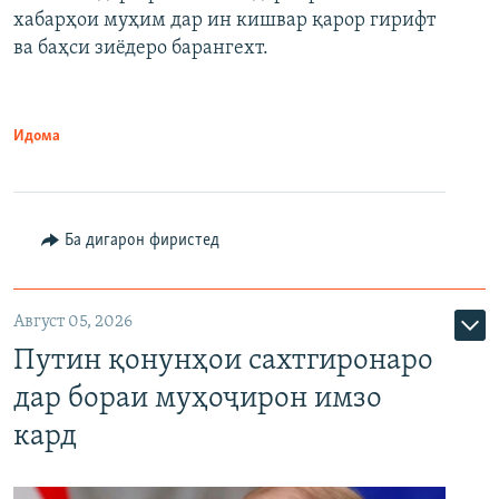
720p
хабарҳои муҳим дар ин кишвар қарор гирифт
720p
1080p
ва баҳси зиёдеро барангехт.
1080p
Идома
Ба дигарон фиристед
Август 05, 2026
Путин қонунҳои сахтгиронаро
дар бораи муҳоҷирон имзо
кард