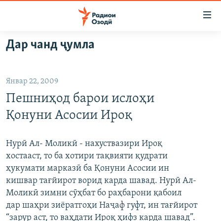
Пайвандҳои
дастрасӣ
Ҷаҳиш
Дар чанд ҷумла
ба
ГӮШАҲО
мояи
ГАПИ ОЗОД
СИЁСАТ
аслӣ
Январ 22, 2009
РӮЗГОРИ МУҲОҶИР
Ҷаҳиш
ИҚТИСОД
Пешниҳод барои ислоҳи
ба
САЛОМ, ХОҲАР
ҶОМЕА
феҳристи
Қонуни Асосии Ироқ
ТАҲҚИҚОТ
ҚАЗИЯИ "КРОКУС"
аслӣ
Ҷаҳиш
ҶАНГ ДАР УКРАИНА
ОСИЁИ МАРКАЗӢ
Нурӣ Ал- Моликӣ - нахуствазири Ироқ
ба
хостааст, то ба хотири тақвияти қудрати
НАЗАРИ МАРДУМ
ФАРҲАНГ
ҷустор
ҳукумати марказӣ ба Қонуни Асосии ин
ЧАНДРАСОНАӢ
МЕҲМОНИ ОЗОДӢ
БЛОГИСТОН
кишвар тағйирот ворид карда шавад. Нурӣ Ал-
Моликӣ зимни сӯҳбат бо раҳбарони қабоил
РӮЙХАТҲО
ВАРЗИШ
ОЗОДӢ ОНЛАЙН
ВИДЕО
дар шаҳри зиёратгоҳи Наҷаф гуфт, ин тағйирот
КИТОБҲОИ ОЗОДӢ
НИГОРИСТОН
“зарур аст, то ваҳдати Ироқ ҳифз карда шавад”.