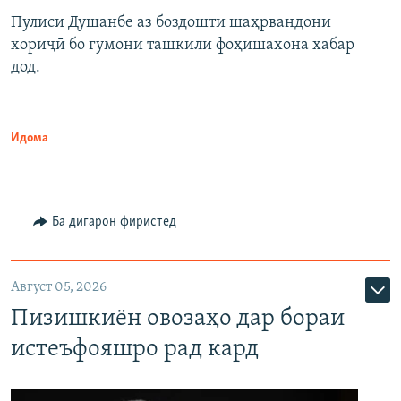
Пулиси Душанбе аз боздошти шаҳрвандони
хориҷӣ бо гумони ташкили фоҳишахона хабар
дод.
Идома
Ба дигарон фиристед
Август 05, 2026
Пизишкиён овозаҳо дар бораи
истеъфояшро рад кард