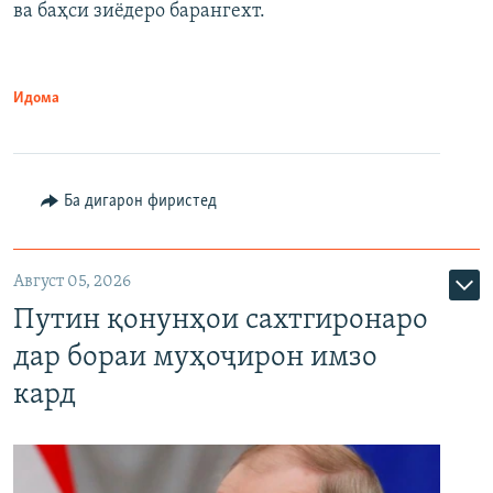
ва баҳси зиёдеро барангехт.
1080p
Идома
Ба дигарон фиристед
Август 05, 2026
Путин қонунҳои сахтгиронаро
дар бораи муҳоҷирон имзо
кард