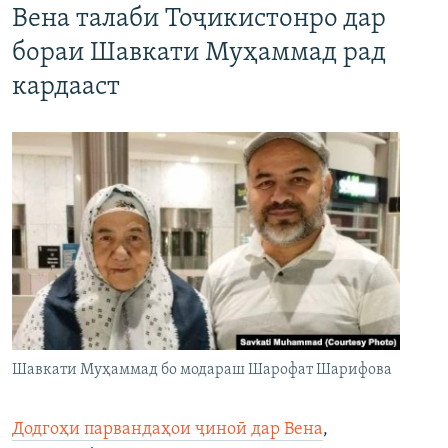
Вена талаби Тоҷикистонро дар
бораи Шавкати Муҳаммад рад
кардааст
Шавкати Муҳаммад бо модараш Шарофат Шарифова
Додгоҳи парвандаҳои ҷиноӣ дар Вена
,