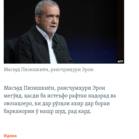
Масъуд Пизишкиён, раисҷумҳури Эрон.
Масъуд Пизишкиён, раисҷумҳури Эрон
мегӯяд, қасди ба истеъфо рафтан надорад ва
овозаҳоеро, ки дар рӯзҳои ахир дар бораи
барканории ӯ нашр шуд, рад кард.
Идома