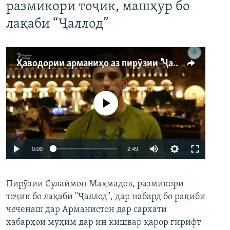
размикори тоҷик, машҳур бо
лақаби “Ҷаллод”
Ҳаводории арманиҳо аз пирӯзии "Ҷаллод"-и тоҷик
Феълан кор намекунад
Auto
0:00
2:49
240p
Пирӯзии Сулаймон Маҳмадов, размикори
360p
тоҷик бо лақаби "Ҷаллод", дар набард бо рақиби
480p
Auto
240p
360p
480p
чеченаш дар Арманистон дар сархати
720p
хабарҳои муҳим дар ин кишвар қарор гирифт
720p
1080p