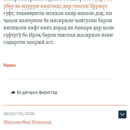
убур ва мурури киштиҳо дар тангаи Ҳурмуз
гуфт, таҳаввулоти моҳҳои ахир нишон дод, ки
ҷаҳон ҳамчунон ба масирҳои ҷойгузин барои
интиқоли нафт ниёз дорад ва Анқара дар ҳоли
гуфтугӯ бо Ироқ барои тавсеаи масирҳои нави
содироти энержӣ аст.
Идома
Ба дигарон фиристед
Август 05, 2026
Мирзонабии Холиқзод