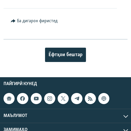
Ба дигарон фиристед
Ёфтҳои бештар
ПАЙГИРӢ КУНЕД
МАЪЛУМОТ
ЗАМИМАҲО