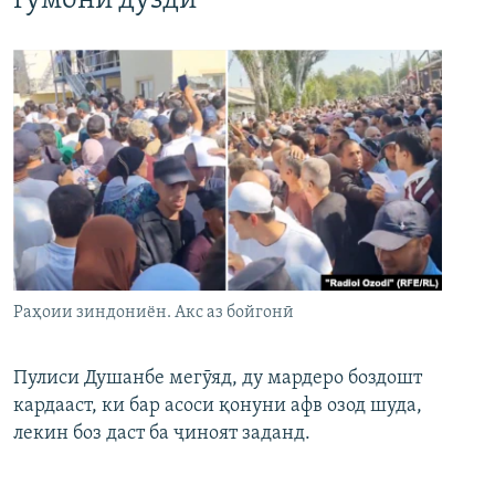
гумони дуздӣ
Раҳоии зиндониён. Акс аз бойгонӣ
Пулиси Душанбе мегӯяд, ду мардеро боздошт
кардааст, ки бар асоси қонуни афв озод шуда,
лекин боз даст ба ҷиноят заданд.