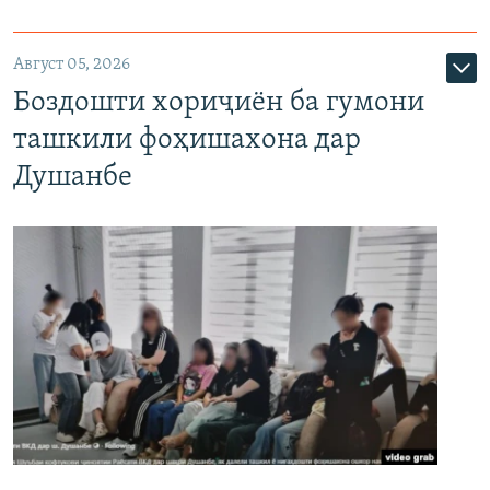
Август 05, 2026
Боздошти хориҷиён ба гумони
ташкили фоҳишахона дар
Душанбе