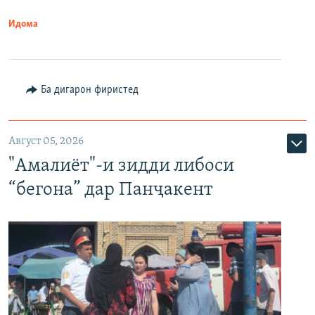
Идома
Ба дигарон фиристед
Август 05, 2026
"Амалиёт"-и зидди либоси
“бегона” дар Панҷакент