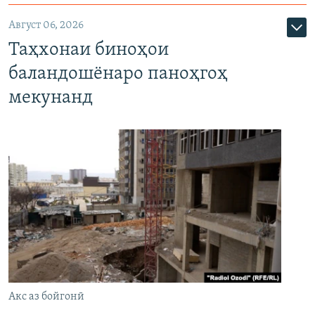
Август 06, 2026
Таҳхонаи биноҳои
баландошёнаро паноҳгоҳ
мекунанд
Акс аз бойгонӣ