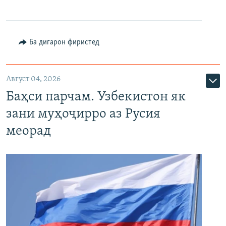
Ба дигарон фиристед
Август 04, 2026
Баҳси парчам. Узбекистон як
зани муҳоҷирро аз Русия
меорад