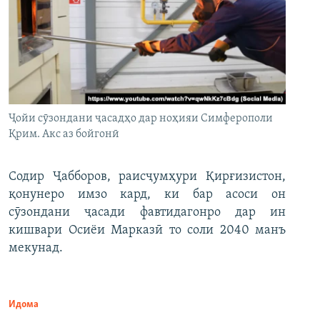
Ҷойи сӯзондани ҷасадҳо дар ноҳияи Симферополи
Қрим. Акс аз бойгонӣ
Содир Ҷабборов, раисҷумҳури Қирғизистон,
қонунеро имзо кард, ки бар асоси он
сӯзондани ҷасади фавтидагонро дар ин
кишвари Осиёи Марказӣ то соли 2040 манъ
мекунад.
Идома