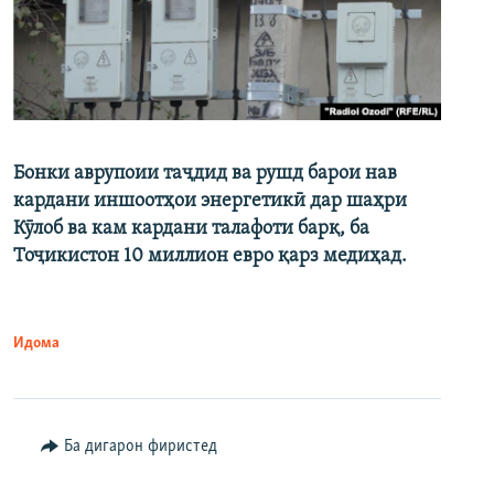
Бонки аврупоии таҷдид ва рушд барои нав
кардани иншоотҳои энергетикӣ дар шаҳри
Кӯлоб ва кам кардани талафоти барқ, ба
Тоҷикистон 10 миллион евро қарз медиҳад.
Идома
Ба дигарон фиристед