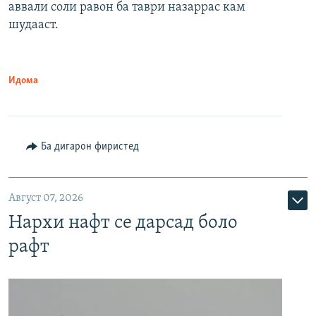
аввали соли равон ба таври назаррас кам
шудааст.
Идома
Ба дигарон фиристед
Август 07, 2026
Нархи нафт се дарсад боло
рафт