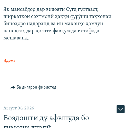
Як мансабдор дар вилояти Суғд гуфтааст,
ширкатҳои сохтмонӣ ҳаққи фурӯши таҳхонаи
биноҳоро надоранд ва ин маконҳо ҳамчун
паноҳгоҳ дар ҳолати фавқулода истифода
мешаванд.
Идома
Ба дигарон фиристед
Август 06, 2026
Боздошти ду афвшуда бо