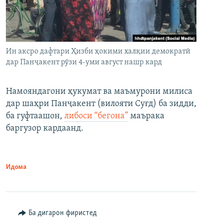
Ин аксро дафтари Ҳизби ҳокими халқии демократӣ
дар Панҷакент рӯзи 4-уми август нашр кард
Намояндагони ҳукумат ва маъмурони милиса
дар шаҳри Панҷакент (вилояти Суғд) ба зидди,
ба гуфтаашон,
либоси “бегона”
маърака
баргузор кардаанд.
Идома
Ба дигарон фиристед