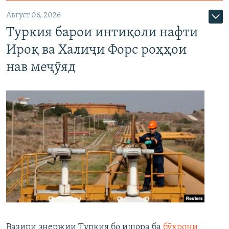
Август 06, 2026
Туркия барои интиқоли нафти
Ироқ ва Халиҷи Форс роҳҳои
нав меҷӯяд
Вазири энержии Туркия бо ишора ба
бӯҳрони