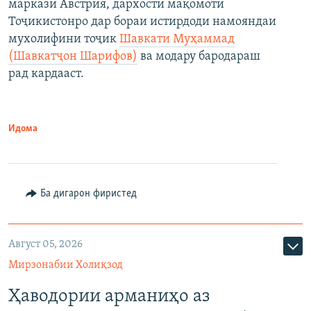
маркази Австрия, дархости мақомоти
Тоҷикистонро дар бораи истирдоди намояндаи
мухолифини тоҷик
Шавкати Муҳаммад
(Шавкатҷон Шарифов)
ва модару бародараш
рад кардааст.
Идома
Ба дигарон фиристед
Август 05, 2026
Мирзонабии Холиқзод
Ҳаводории арманиҳо аз