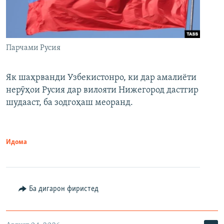
Парчами Русия
Як шаҳрванди Узбекистонро, ки дар амалиёти
нерӯҳои Русия дар вилояти Нижегород дастгир
шудааст, ба зодгоҳаш меоранд.
Идома
Ба дигарон фиристед