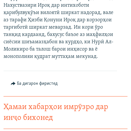
Нахуствазири Ироқ дар интихоботи
ГУЗОРИШҲОИ РАДИОӢ
Русский
қарибулвуқӯъи вилоятӣ ширкат надорад, вале
аз тарафи Ҳизби Қонуни Ироқ дар корзорҳои
ПАЙГИРӢ КУНЕД
тарғиботӣ ширкат меварзад. Ин кори ӯро
танқид кардаанд, бахусус баъзе аз маҳфилҳои
сиёсии шиъамазҳабон ва курдҳо, ки Нурӣ Ал-
Моликиро ба талош барои инҳисор ва ё
монополияи қудрат муттаҳам мекунад.
Ҳамаи сомонаҳои RFE/RL
Ба дигарон фиристед
Ҳамаи хабарҳои имрӯзро дар
инҷо бихонед