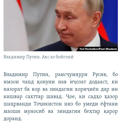
Владимир Путин. Акс аз бойгонӣ
Владимир Путин, раисҷумҳури Русия, бо
имзои чанд қонуни нав иҷозат додааст, ки
назорат ба кор ва зиндагии хориҷиён дар ин
кишвар сахттар шавад. Ҷое, ки садҳо ҳазор
шаҳрванди Тоҷикистон низ бо умеди ёфтани
маоши муносиб ва зиндагии беҳтар қарор
доранд.