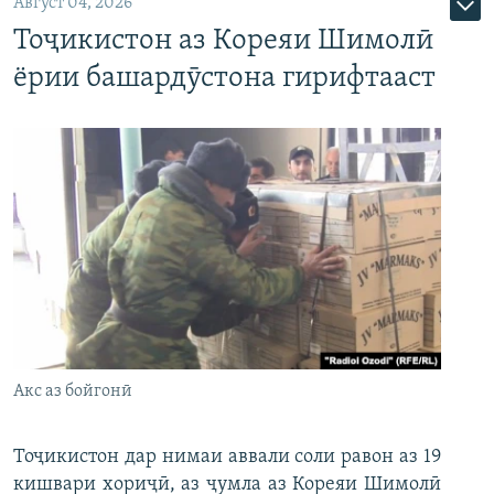
Август 04, 2026
Тоҷикистон аз Кореяи Шимолӣ
ёрии башардӯстона гирифтааст
Акс аз бойгонӣ
Тоҷикистон дар нимаи аввали соли равон аз 19
кишвари хориҷӣ, аз ҷумла аз Кореяи Шимолӣ