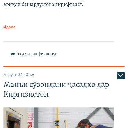
ёриҳои башардӯстона гирифтааст.
Идома
Ба дигарон фиристед
Август 04, 2026
Манъи сӯзондани ҷасадҳо дар
Қирғизистон