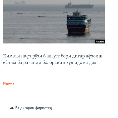
Қимати нафт рӯзи 6 август бори дигар афзоиш
ёфт ва ба раванди болоравии худ идома дод.
Идома
Ба дигарон фиристед