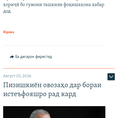
хориҷӣ бо гумони ташкили фоҳишахона хабар
дод.
Идома
Ба дигарон фиристед
Август 05, 2026
Пизишкиён овозаҳо дар бораи
истеъфояшро рад кард