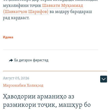
мухолифини тоҷик
Шавкати Муҳаммад
(Шавкатҷон Шарифов)
ва модару бародараш
рад кардааст.
Идома
Ба дигарон фиристед
Август 05, 2026
Мирзонабии Холиқзод
Ҳаводории арманиҳо аз
размикори тоҷик, машҳур бо