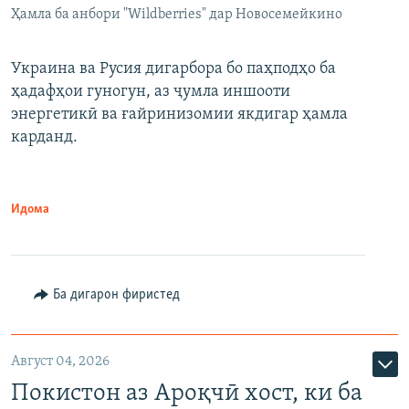
Ҳамла ба анбори "Wildberries" дар Новосемейкино
Украина ва Русия дигарбора бо паҳподҳо ба
ҳадафҳои гуногун, аз ҷумла иншооти
энергетикӣ ва ғайринизомии якдигар ҳамла
карданд.
Идома
Ба дигарон фиристед
Август 04, 2026
Покистон аз Ароқчӣ хост, ки ба