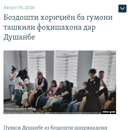
Август 05, 2026
Боздошти хориҷиён ба гумони
ташкили фоҳишахона дар
Душанбе
Пулиси Душанбе аз боздошти шаҳрвандони