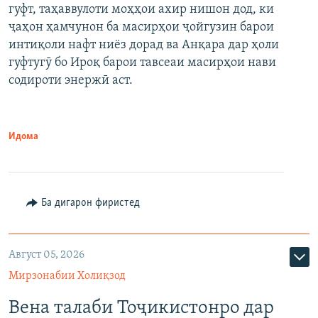
гуфт, таҳаввулоти моҳҳои ахир нишон дод, ки
ҷаҳон ҳамчунон ба масирҳои ҷойгузин барои
интиқоли нафт ниёз дорад ва Анқара дар ҳоли
гуфтугӯ бо Ироқ барои тавсеаи масирҳои нави
содироти энержӣ аст.
Идома
Ба дигарон фиристед
Август 05, 2026
Мирзонабии Холиқзод
Вена талаби Тоҷикистонро дар