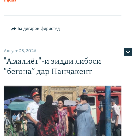
Идома
Ба дигарон фиристед
Август 05, 2026
"Амалиёт"-и зидди либоси
“бегона” дар Панҷакент