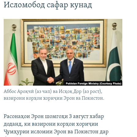
Исломобод сафар кунад
Аббос Ароқчӣ (аз чап) ва Исҳоқ Дор (аз рост),
вазирони корҳои хориҷии Эрон ва Покистон.
Расонаҳои Эрон шомгоҳи 3 август хабар
доданд, ки вазирони корҳои хориҷии
Ҷумҳурии исломии Эрон ва Покистон дар