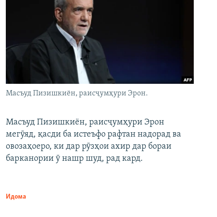
Масъуд Пизишкиён, раисҷумҳури Эрон.
Масъуд Пизишкиён, раисҷумҳури Эрон
мегӯяд, қасди ба истеъфо рафтан надорад ва
овозаҳоеро, ки дар рӯзҳои ахир дар бораи
барканории ӯ нашр шуд, рад кард.
Идома