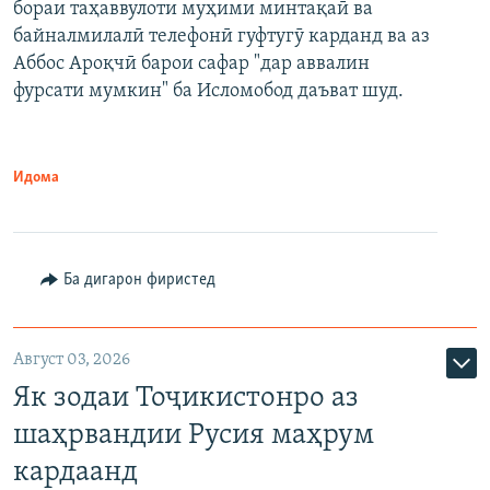
бораи таҳаввулоти муҳими минтақаӣ ва
байналмилалӣ телефонӣ гуфтугӯ карданд ва аз
Аббос Ароқчӣ барои сафар "дар аввалин
фурсати мумкин" ба Исломобод даъват шуд.
Идома
Ба дигарон фиристед
Август 03, 2026
Як зодаи Тоҷикистонро аз
шаҳрвандии Русия маҳрум
кардаанд