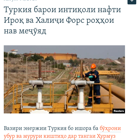
Туркия барои интиқоли нафти
Ироқ ва Халиҷи Форс роҳҳои
нав меҷӯяд
Вазири энержии Туркия бо ишора ба
бӯҳрони
убур ва мурури киштиҳо дар тангаи Ҳурмуз