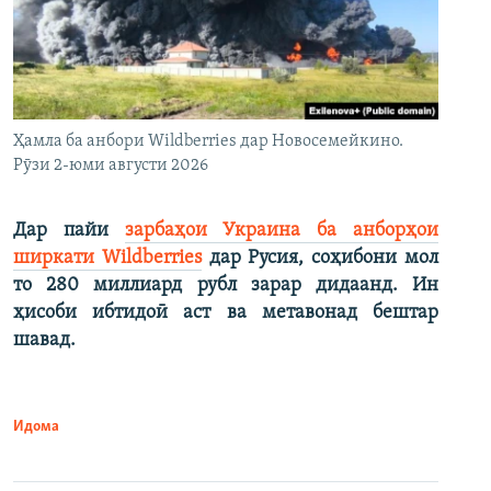
Ҳамла ба анбори Wildberries дар Новосемейкино.
Рӯзи 2-юми августи 2026
Дар пайи
зарбаҳои Украина ба анборҳои
ширкати Wildberries
дар Русия, соҳибони мол
то 280 миллиард рубл зарар дидаанд. Ин
ҳисоби ибтидоӣ аст ва метавонад бештар
шавад.
Идома