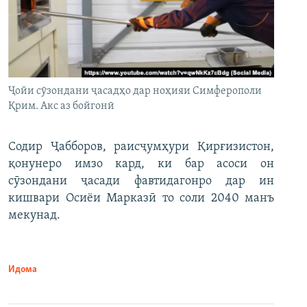
Ҷойи сӯзондани ҷасадҳо дар ноҳияи Симферополи
Қрим. Акс аз бойгонӣ
Содир Ҷабборов, раисҷумҳури Қирғизистон,
қонунеро имзо кард, ки бар асоси он
сӯзондани ҷасади фавтидагонро дар ин
кишвари Осиёи Марказӣ то соли 2040 манъ
мекунад.
Идома