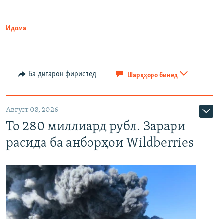
Идома
Ба дигарон фиристед
Шарҳҳоро бинед
Август 03, 2026
То 280 миллиард рубл. Зарари
расида ба анборҳои Wildberries