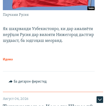
Парчами Русия
Як шаҳрванди Узбекистонро, ки дар амалиёти
нерӯҳои Русия дар вилояти Нижегород дастгир
шудааст, ба зодгоҳаш меоранд.
Идома
Ба дигарон фиристед
Август 04, 2026