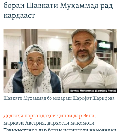
бораи Шавкати Муҳаммад рад
кардааст
Шавкати Муҳаммад бо модараш Шарофат Шарифова
Додгоҳи парвандаҳои ҷиноӣ дар Вена
,
маркази Австрия, дархости мақомоти
Тоҷикистонро дар бораи истирдоди намояндаи