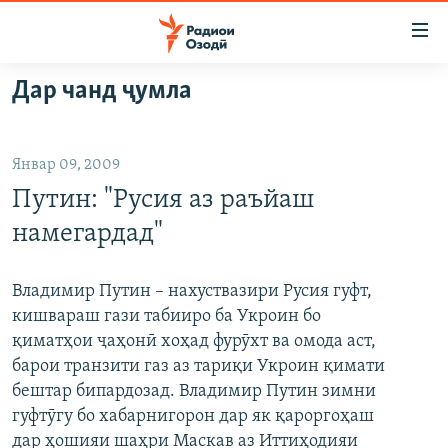
Пайвандҳои
дастрасӣ
Ҷаҳиш
Дар чанд ҷумла
ба
ГӮШАҲО
мояи
ГАПИ ОЗОД
СИЁСАТ
аслӣ
Январ 09, 2009
РӮЗГОРИ МУҲОҶИР
Ҷаҳиш
ИҚТИСОД
Путин: "Русия аз раъйаш
ба
САЛОМ, ХОҲАР
ҶОМЕА
феҳристи
намегардад"
ТАҲҚИҚОТ
ҚАЗИЯИ "КРОКУС"
аслӣ
Ҷаҳиш
ҶАНГ ДАР УКРАИНА
ОСИЁИ МАРКАЗӢ
Владимир Путин – нахуствазири Русия гуфт,
ба
кишвараш гази табииро ба Укроин бо
НАЗАРИ МАРДУМ
ФАРҲАНГ
ҷустор
қиматҳои ҷаҳонӣ хоҳад фурӯхт ва омода аст,
ЧАНДРАСОНАӢ
МЕҲМОНИ ОЗОДӢ
БЛОГИСТОН
барои транзити газ аз тариқи Укроин қимати
бештар бипардозад. Владимир Путин зимни
РӮЙХАТҲО
ВАРЗИШ
ОЗОДӢ ОНЛАЙН
ВИДЕО
гуфтӯгу бо хабарнигорон дар як қароргоҳаш
КИТОБҲОИ ОЗОДӢ
НИГОРИСТОН
дар ҳошияи шаҳри Маскав аз Иттиҳодияи