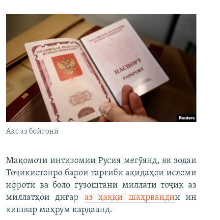
Акс аз бойгонӣ
Мақомоти интизомии Русия мегӯянд, як зодаи
Тоҷикистонро барои тарғиби ақидаҳои исломи
ифротӣ ва боло гузоштани миллати тоҷик аз
миллатҳои дигар
аз ҳаққи шаҳрванди
и ин
кишвар маҳрум кардаанд.