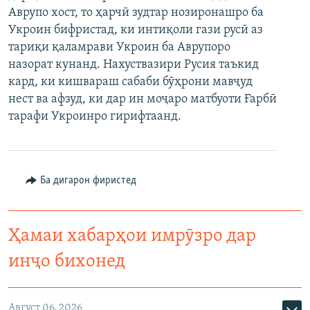
Аврупо хост, то ҳарчӣ зудтар нозиронашро ба
ГУЗОРИШҲОИ РАДИОӢ
Русский
Укроин бифристад, ки интиқоли гази русӣ аз
тариқи қаламрави Укроин ба Аврупоро
ПАЙГИРӢ КУНЕД
назорат кунанд. Нахуствазири Русия таъкид
кард, ки кишвараш сабаби бӯҳрони мавҷуд
нест ва афзуд, ки дар ин моҷаро матбуоти Ғарбӣ
тарафи Укроинро гирифтаанд.
Ҳамаи сомонаҳои RFE/RL
Ба дигарон фиристед
Ҳамаи хабарҳои имрӯзро дар
инҷо бихонед
Август 06, 2026