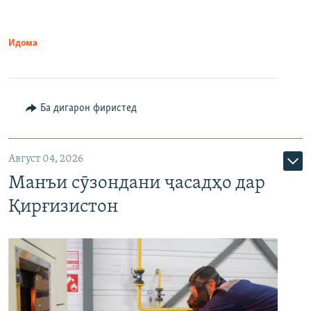
Идома
Ба дигарон фиристед
Август 04, 2026
Манъи сӯзондани ҷасадҳо дар
Қирғизистон