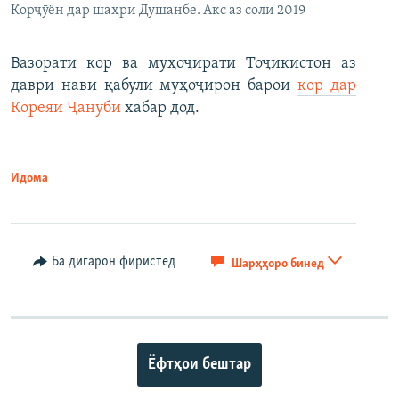
Корҷӯён дар шаҳри Душанбе. Акс аз соли 2019
Вазорати кор ва муҳоҷирати Тоҷикистон аз
даври нави қабули муҳоҷирон барои
кор дар
Кореяи Ҷанубӣ
хабар дод.
Идома
Ба дигарон фиристед
Шарҳҳоро бинед
Ёфтҳои бештар