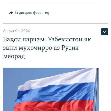
Ба дигарон фиристед
Август 04, 2026
Баҳси парчам. Узбекистон як
зани муҳоҷирро аз Русия
меорад