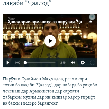
лақаби “Ҷаллод”
Ҳаводории арманиҳо аз пирӯзии "Ҷаллод"-и тоҷик
Феълан кор намекунад
Auto
0:00
2:49
240p
Пирӯзии Сулаймон Маҳмадов, размикори
360p
тоҷик бо лақаби "Ҷаллод", дар набард бо рақиби
480p
Auto
240p
360p
480p
чеченаш дар Арманистон дар сархати
720p
хабарҳои муҳим дар ин кишвар қарор гирифт
720p
1080p
ва баҳси зиёдеро барангехт.
1080p