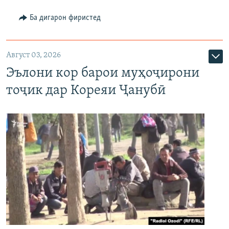
Ба дигарон фиристед
Август 03, 2026
Эълони кор барои муҳоҷирони
тоҷик дар Кореяи Ҷанубӣ