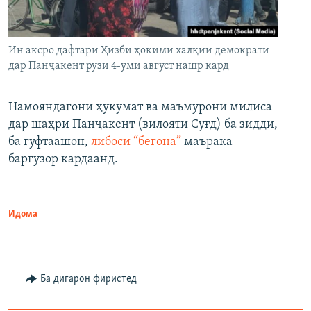
Ин аксро дафтари Ҳизби ҳокими халқии демократӣ
дар Панҷакент рӯзи 4-уми август нашр кард
Намояндагони ҳукумат ва маъмурони милиса
дар шаҳри Панҷакент (вилояти Суғд) ба зидди,
ба гуфтаашон,
либоси “бегона”
маърака
баргузор кардаанд.
Идома
Ба дигарон фиристед