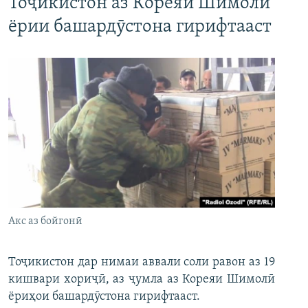
Тоҷикистон аз Кореяи Шимолӣ
ёрии башардӯстона гирифтааст
Акс аз бойгонӣ
Тоҷикистон дар нимаи аввали соли равон аз 19
кишвари хориҷӣ, аз ҷумла аз Кореяи Шимолӣ
ёриҳои башардӯстона гирифтааст.