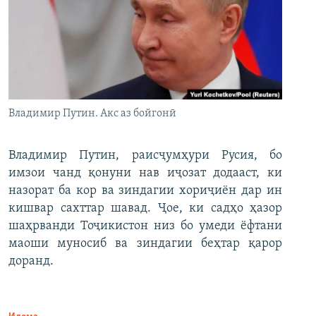
Владимир Путин. Акс аз бойгонӣ
Владимир Путин, раисҷумҳури Русия, бо
имзои чанд қонуни нав иҷозат додааст, ки
назорат ба кор ва зиндагии хориҷиён дар ин
кишвар сахттар шавад. Ҷое, ки садҳо ҳазор
шаҳрванди Тоҷикистон низ бо умеди ёфтани
маоши муносиб ва зиндагии беҳтар қарор
доранд.