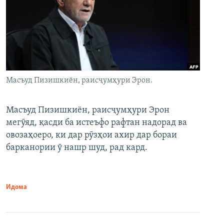
Масъуд Пизишкиён, раисҷумҳури Эрон.
Масъуд Пизишкиён, раисҷумҳури Эрон
мегӯяд, қасди ба истеъфо рафтан надорад ва
овозаҳоеро, ки дар рӯзҳои ахир дар бораи
барканории ӯ нашр шуд, рад кард.
Идома