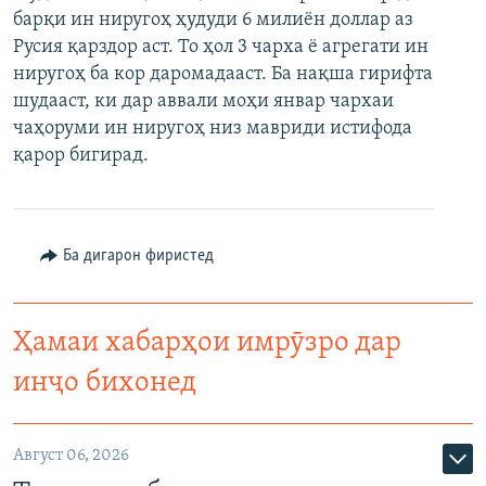
барқи ин ниругоҳ ҳудуди 6 милиён доллар аз
ГУЗОРИШҲОИ РАДИОӢ
Русский
Русия қарздор аст. То ҳол 3 чарха ё агрегати ин
ниругоҳ ба кор даромадааст. Ба нақша гирифта
ПАЙГИРӢ КУНЕД
шудааст, ки дар аввали моҳи январ чархаи
чаҳоруми ин ниругоҳ низ мавриди истифода
қарор бигирад.
Ҳамаи сомонаҳои RFE/RL
Ба дигарон фиристед
Ҳамаи хабарҳои имрӯзро дар
инҷо бихонед
Август 06, 2026