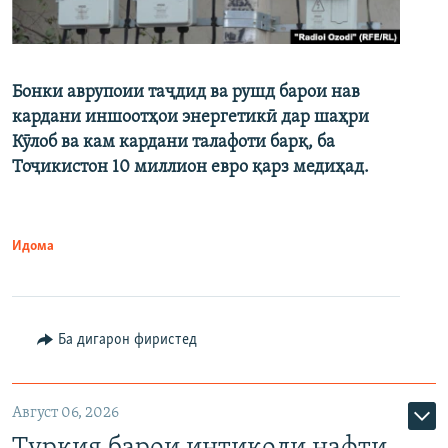
Бонки аврупоии таҷдид ва рушд барои нав
кардани иншоотҳои энергетикӣ дар шаҳри
Кӯлоб ва кам кардани талафоти барқ, ба
Тоҷикистон 10 миллион евро қарз медиҳад.
Идома
Ба дигарон фиристед
Август 06, 2026