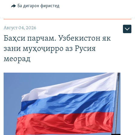
Ба дигарон фиристед
Август 04, 2026
Баҳси парчам. Узбекистон як
зани муҳоҷирро аз Русия
меорад