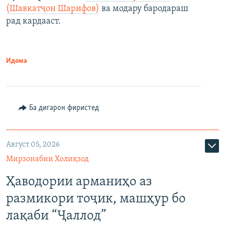
(Шавкатҷон Шарифов)
ва модару бародараш
рад кардааст.
Идома
Ба дигарон фиристед
Август 05, 2026
Мирзонабии Холиқзод
Ҳаводории арманиҳо аз
размикори тоҷик, машҳур бо
лақаби “Ҷаллод”