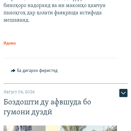
биноҳоро надоранд ва ин маконҳо ҳамчун
паноҳгоҳ дар ҳолати фавқулода истифода
мешаванд.
Идома
Ба дигарон фиристед
Август 06, 2026
Боздошти ду афвшуда бо
гумони дуздӣ