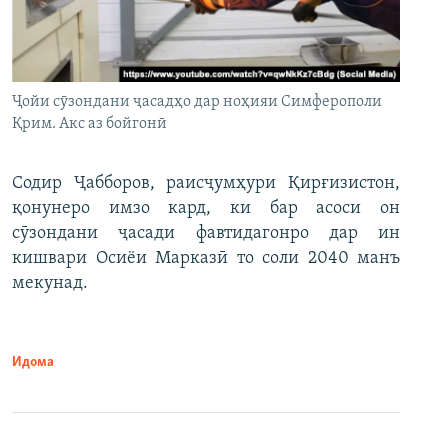
Ҷойи сӯзондани ҷасадҳо дар ноҳияи Симферополи
Қрим. Акс аз бойгонӣ
Содир Ҷабборов, раисҷумҳури Қирғизистон,
қонунеро имзо кард, ки бар асоси он
сӯзондани ҷасади фавтидагонро дар ин
кишвари Осиёи Марказӣ то соли 2040 манъ
мекунад.
Идома