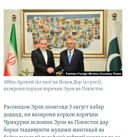
Аббос Ароқчӣ (аз чап) ва Исҳоқ Дор (аз рост),
вазирони корҳои хориҷии Эрон ва Покистон.
Расонаҳои Эрон шомгоҳи 3 август хабар
доданд, ки вазирони корҳои хориҷии
Ҷумҳурии исломии Эрон ва Покистон дар
бораи таҳаввулоти муҳими минтақаӣ ва