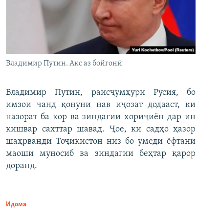
Владимир Путин. Акс аз бойгонӣ
Владимир Путин, раисҷумҳури Русия, бо
имзои чанд қонуни нав иҷозат додааст, ки
назорат ба кор ва зиндагии хориҷиён дар ин
кишвар сахттар шавад. Ҷое, ки садҳо ҳазор
шаҳрванди Тоҷикистон низ бо умеди ёфтани
маоши муносиб ва зиндагии беҳтар қарор
доранд.
Идома