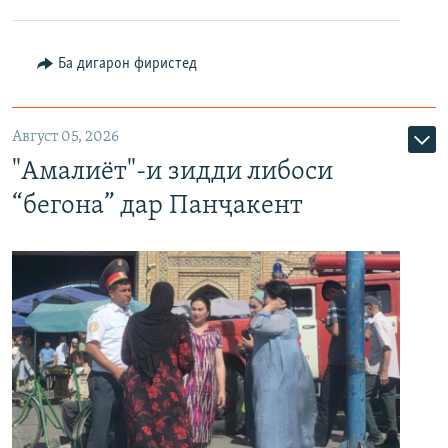
Ба дигарон фиристед
Август 05, 2026
"Амалиёт"-и зидди либоси
“бегона” дар Панҷакент