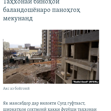
Таҳхонаи биноҳои
баландошёнаро паноҳгоҳ
мекунанд
Акс аз бойгонӣ
Як мансабдор дар вилояти Суғд гуфтааст,
ширкатҳои сохтмонӣ ҳаққи фурӯши таҳхонаи