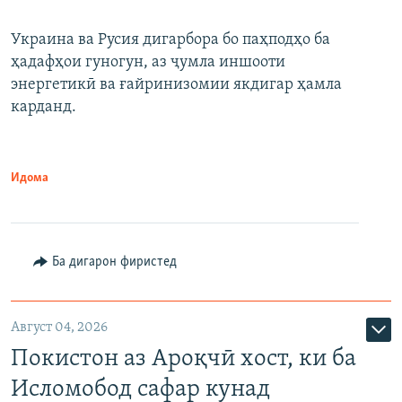
Украина ва Русия дигарбора бо паҳподҳо ба
ҳадафҳои гуногун, аз ҷумла иншооти
энергетикӣ ва ғайринизомии якдигар ҳамла
карданд.
Идома
Ба дигарон фиристед
Август 04, 2026
Покистон аз Ароқчӣ хост, ки ба
Исломобод сафар кунад