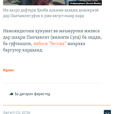
Ин аксро дафтари Ҳизби ҳокими халқии демократӣ
дар Панҷакент рӯзи 4-уми август нашр кард
Намояндагони ҳукумат ва маъмурони милиса
дар шаҳри Панҷакент (вилояти Суғд) ба зидди,
ба гуфтаашон,
либоси “бегона”
маърака
баргузор кардаанд.
Идома
Ба дигарон фиристед
Август 05, 2026