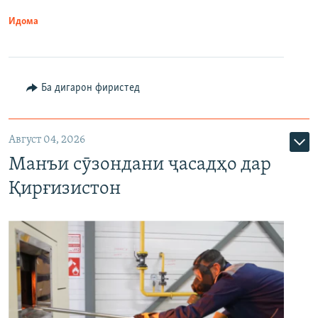
Идома
Ба дигарон фиристед
Август 04, 2026
Манъи сӯзондани ҷасадҳо дар
Қирғизистон