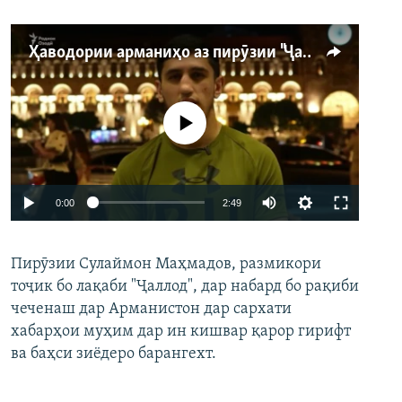
Ҳаводории арманиҳо аз пирӯзии "Ҷаллод"-и тоҷик
Феълан кор намекунад
Auto
0:00
2:49
240p
Пирӯзии Сулаймон Маҳмадов, размикори
360p
тоҷик бо лақаби "Ҷаллод", дар набард бо рақиби
480p
Auto
240p
360p
480p
чеченаш дар Арманистон дар сархати
720p
хабарҳои муҳим дар ин кишвар қарор гирифт
720p
1080p
ва баҳси зиёдеро барангехт.
1080p