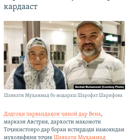
кардааст
Шавкати Муҳаммад бо модараш Шарофат Шарифова
Додгоҳи парвандаҳои ҷиноӣ дар Вена
,
маркази Австрия, дархости мақомоти
Тоҷикистонро дар бораи истирдоди намояндаи
мухолифини тоҷик
Шавкати Муҳаммад