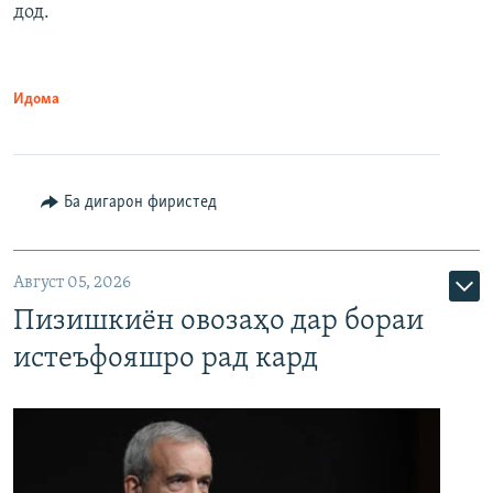
дод.
Идома
Ба дигарон фиристед
Август 05, 2026
Пизишкиён овозаҳо дар бораи
истеъфояшро рад кард