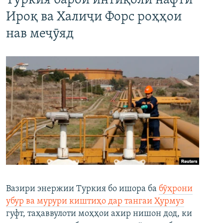
Туркия барои интиқоли нафти
Ироқ ва Халиҷи Форс роҳҳои
нав меҷӯяд
Вазири энержии Туркия бо ишора ба
бӯҳрони
убур ва мурури киштиҳо дар тангаи Ҳурмуз
гуфт, таҳаввулоти моҳҳои ахир нишон дод, ки