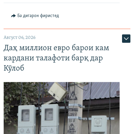
Ба дигарон фиристед
Август 06, 2026
Даҳ миллион евро барои кам
кардани талафоти барқ дар
Кӯлоб