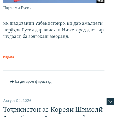
Парчами Русия
Як шаҳрванди Узбекистонро, ки дар амалиёти
нерӯҳои Русия дар вилояти Нижегород дастгир
шудааст, ба зодгоҳаш меоранд.
Идома
Ба дигарон фиристед
Август 04, 2026
Тоҷикистон аз Кореяи Шимолӣ