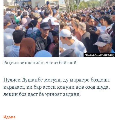
Раҳоии зиндониён. Акс аз бойгонӣ
Пулиси Душанбе мегӯяд, ду мардеро боздошт
кардааст, ки бар асоси қонуни афв озод шуда,
лекин боз даст ба ҷиноят заданд.
Идома