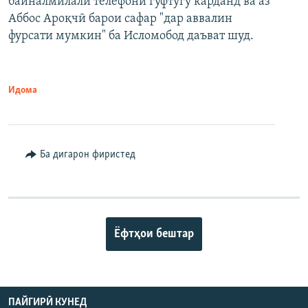
байналмилалӣ телефонӣ гуфтугӯ карданд ва аз
Аббос Ароқчӣ барои сафар "дар аввалин
фурсати мумкин" ба Исломобод даъват шуд.
Идома
Ба дигарон фиристед
Ёфтҳои бештар
ПАЙГИРӢ КУНЕД