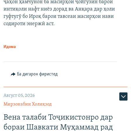
ҷаҳон ҳамчунон ба масирҳои ҷойгузин барои
интиқоли нафт ниёз дорад ва Анқара дар ҳоли
гуфтугӯ бо Ироқ барои тавсеаи масирҳои нави
содироти энержӣ аст.
Идома
Ба дигарон фиристед
Август 05, 2026
Мирзонабии Холиқзод
Вена талаби Тоҷикистонро дар
бораи Шавкати Муҳаммад рад