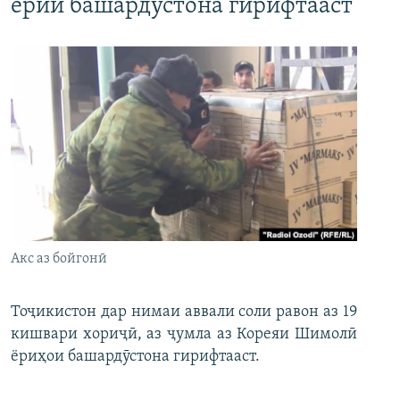
ёрии башардӯстона гирифтааст
Акс аз бойгонӣ
Тоҷикистон дар нимаи аввали соли равон аз 19
кишвари хориҷӣ, аз ҷумла аз Кореяи Шимолӣ
ёриҳои башардӯстона гирифтааст.