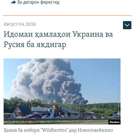
Ба дигарон фиристед
Август 04, 2026
Идомаи ҳамлаҳои Украина ва
Русия ба якдигар
Ҳамла ба анбори "Wildberries" дар Новосемейкино