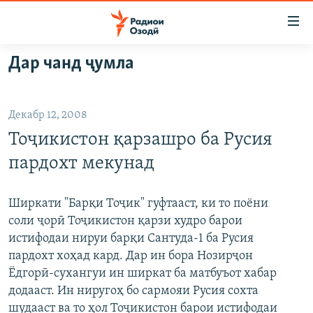
Пайвандҳои
дастрасӣ
Ҷаҳиш
Дар чанд ҷумла
ба
ГӮШАҲО
мояи
ГАПИ ОЗОД
СИЁСАТ
аслӣ
Декабр 12, 2008
РӮЗГОРИ МУҲОҶИР
Ҷаҳиш
ИҚТИСОД
Тоҷикистон қарзашро ба Русия
ба
САЛОМ, ХОҲАР
ҶОМЕА
феҳристи
пардохт мекунад
ТАҲҚИҚОТ
ҚАЗИЯИ "КРОКУС"
аслӣ
Ҷаҳиш
ҶАНГ ДАР УКРАИНА
ОСИЁИ МАРКАЗӢ
Ширкати "Барқи Тоҷик" гуфтааст, ки то поёни
ба
соли ҷорӣ Тоҷикистон қарзи худро барои
НАЗАРИ МАРДУМ
ФАРҲАНГ
ҷустор
истифодаи нируи барқи Сантуда-1 ба Русия
ЧАНДРАСОНАӢ
МЕҲМОНИ ОЗОДӢ
БЛОГИСТОН
пардохт хоҳад кард. Дар ин бора Нозирҷон
Ёдгорӣ-сухангуи ин ширкат ба матбуъот хабар
РӮЙХАТҲО
ВАРЗИШ
ОЗОДӢ ОНЛАЙН
ВИДЕО
додааст. Ин ниругоҳ бо сармояи Русия сохта
КИТОБҲОИ ОЗОДӢ
НИГОРИСТОН
шудааст ва то ҳол Тоҷикистон барои истифодаи