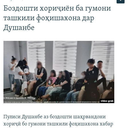
Боздошти хориҷиён ба гумони
ташкили фоҳишахона дар
Душанбе
Пулиси Душанбе аз боздошти шаҳрвандони
хориҷӣ бо гумони ташкили фоҳишахона хабар