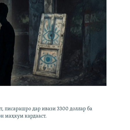
ст, писарашро дар ивази 3300 доллар ба
он маҳкум кардааст.