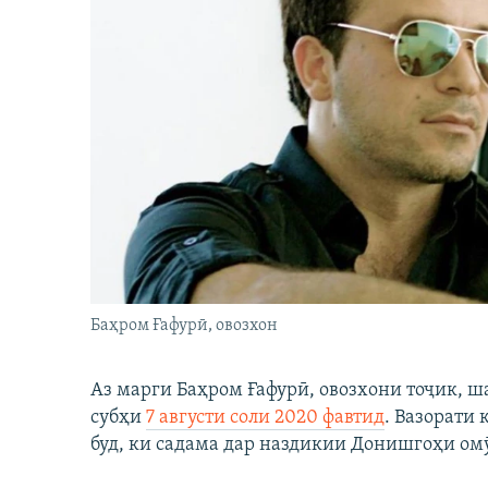
Баҳром Ғафурӣ, овозхон
Аз марги Баҳром Ғафурӣ, овозхони тоҷик, ш
субҳи
7 августи соли 2020 фавтид
. Вазорати
буд, ки садама дар наздикии Донишгоҳи ом