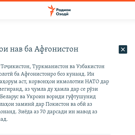
ои нав ба Афғонистон
Тоҷикистон, Туркманистон ва Узбакистон
олотӣ ба Афғонистонро боз кунанд. Ин
чаҳорум аст, корвонҳои икмолотии НАТО дар
гиранд, аз ҷумла ду ҳамла дар се рӯзи
Беларус ва Укроин вориди гуфтушунид
лаҳои заминӣ дар Покистон ва обӣ аз
нанд. Зиёда аз 70 дарсади ин мавод аз
ад.