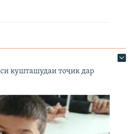
аси кушташудаи тоҷик дар