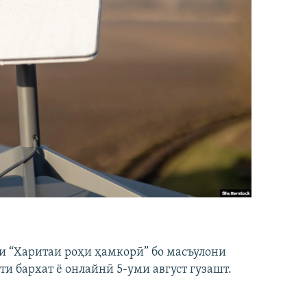
и “Харитаи роҳи ҳамкорӣ” бо масъулони
ти бархат ё онлайнӣ 5-уми август гузашт.