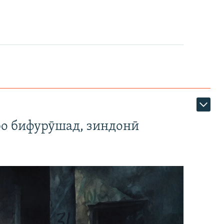
ро бифурӯшад, зиндонӣ