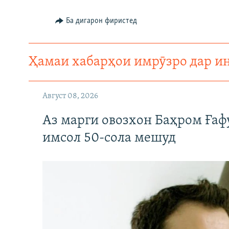
ГУЗОРИШҲОИ РАДИОӢ
Ба дигарон фиристед
Ҳамаи хабарҳои имрӯзро дар и
Август 08, 2026
Аз марги овозхон Баҳром Ғаф
имсол 50-сола мешуд