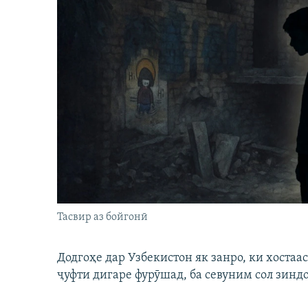
Тасвир аз бойгонӣ
Додгоҳе дар Узбекистон як занро, ки хостаа
ҷуфти дигаре фурӯшад, ба севуним сол зинд