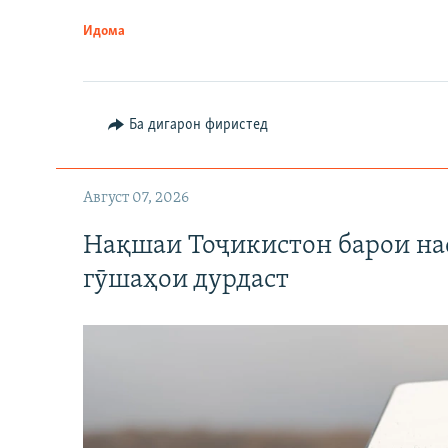
Идома
Ба дигарон фиристед
Август 07, 2026
Нақшаи Тоҷикистон барои нас
гӯшаҳои дурдаст