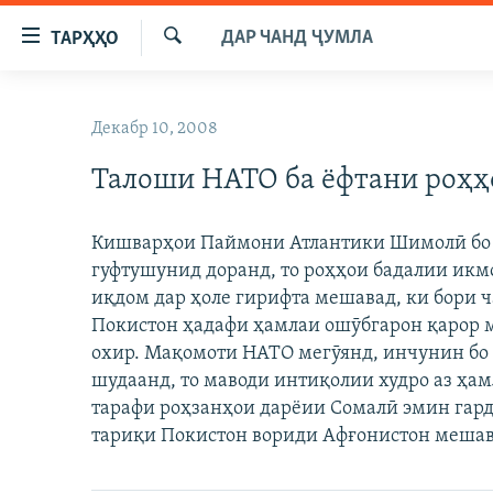
Пайвандҳои
ДАР ЧАНД ҶУМЛА
ТАРҲҲО
дастрасӣ
Ҷустуҷӯ
Ҷаҳиш
ГӮШАҲО
ба
Декабр 10, 2008
ГАПИ ОЗОД
СИЁСАТ
мояи
аслӣ
Талоши НАТО ба ёфтани роҳҳ
РӮЗГОРИ МУҲОҶИР
ИҚТИСОД
Ҷаҳиш
САЛОМ, ХОҲАР
ҶОМЕА
ба
Кишварҳои Паймони Атлантики Шимолӣ бо 
феҳристи
ТАҲҚИҚОТ
ҚАЗИЯИ "КРОКУС"
гуфтушунид доранд, то роҳҳои бадалии икм
аслӣ
ҶАНГ ДАР УКРАИНА
иқдом дар ҳоле гирифта мешавад, ки бори 
ОСИЁИ МАРКАЗӢ
Ҷаҳиш
Покистон ҳадафи ҳамлаи ошӯбгарон қарор ме
ба
НАЗАРИ МАРДУМ
ФАРҲАНГ
охир. Мақомоти НАТО мегӯянд, инчунин бо 
ҷустор
ЧАНДРАСОНАӢ
МЕҲМОНИ ОЗОДӢ
БЛОГИСТОН
шудаанд, то маводи интиқолии худро аз ҳам
тарафи роҳзанҳои дарёии Сомалӣ эмин гардо
РӮЙХАТҲО
ВАРЗИШ
ОЗОДӢ ОНЛАЙН
ВИДЕО
тариқи Покистон вориди Афғонистон мешав
КИТОБҲОИ ОЗОДӢ
НИГОРИСТОН