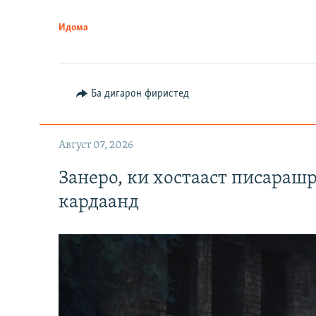
Идома
Ба дигарон фиристед
Август 07, 2026
Занеро, ки хостааст писараш
кардаанд