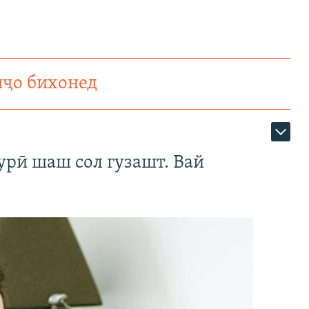
нҷо бихонед
урӣ шаш сол гузашт. Вай