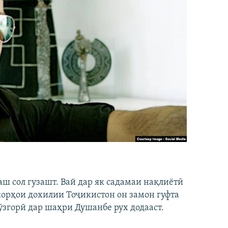
аш сол гузашт. Вай дар як садамаи нақлиётӣ
 корҳои дохилии Тоҷикистон он замон гуфта
ӯзгорӣ дар шаҳри Душанбе рух додааст.