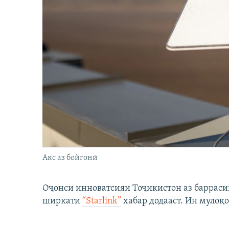
Акс аз бойгонӣ
Оҷонси инноватсияи Тоҷикистон аз барраси
ширкати
“Starlink”
хабар додааст. Ин мулоқо