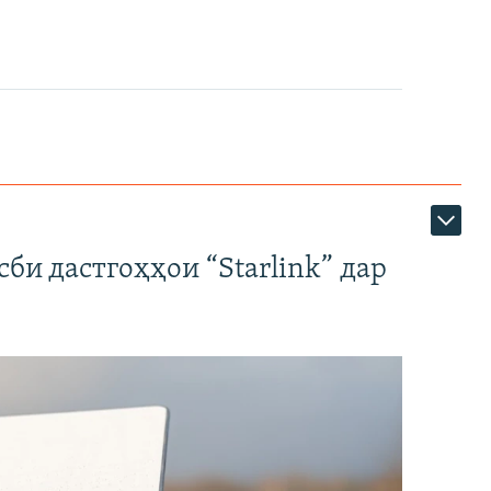
би дастгоҳҳои “Starlink” дар