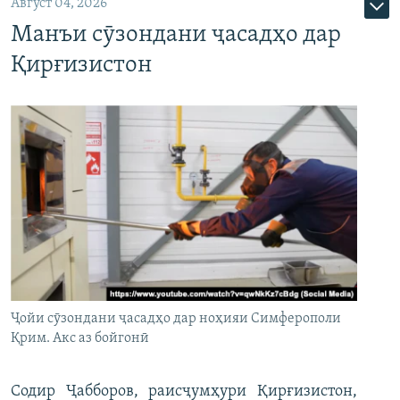
Август 04, 2026
Манъи сӯзондани ҷасадҳо дар
Қирғизистон
Ҷойи сӯзондани ҷасадҳо дар ноҳияи Симферополи
Қрим. Акс аз бойгонӣ
Содир Ҷабборов, раисҷумҳури Қирғизистон,