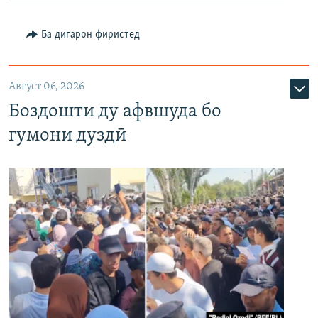
Ба дигарон фиристед
Август 06, 2026
Боздошти ду афвшуда бо
гумони дуздӣ