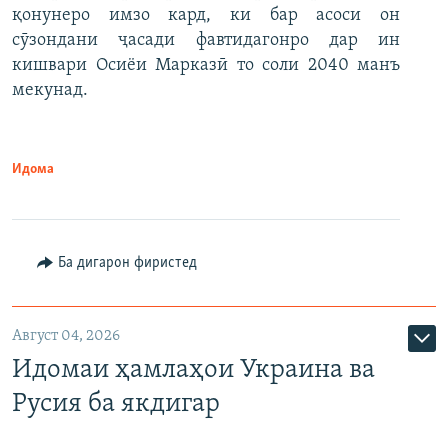
қонунеро имзо кард, ки бар асоси он
сӯзондани ҷасади фавтидагонро дар ин
кишвари Осиёи Марказӣ то соли 2040 манъ
мекунад.
Идома
Ба дигарон фиристед
Август 04, 2026
Идомаи ҳамлаҳои Украина ва
Русия ба якдигар