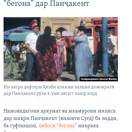
“бегона” дар Панҷакент
Ин аксро дафтари Ҳизби ҳокими халқии демократӣ
дар Панҷакент рӯзи 4-уми август нашр кард
Намояндагони ҳукумат ва маъмурони милиса
дар шаҳри Панҷакент (вилояти Суғд) ба зидди,
ба гуфтаашон,
либоси “бегона”
маърака