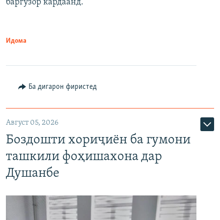
баргузор кардаанд.
Идома
Ба дигарон фиристед
Август 05, 2026
Боздошти хориҷиён ба гумони
ташкили фоҳишахона дар
Душанбе