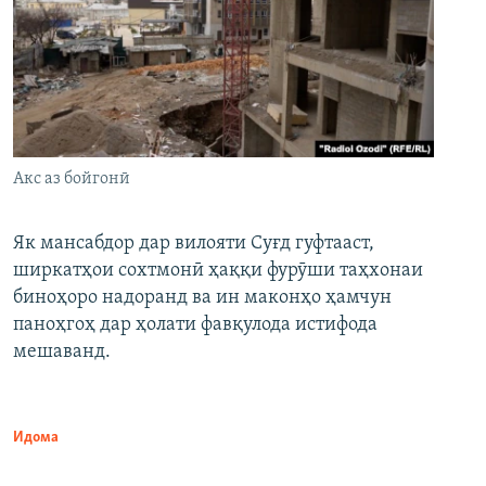
Акс аз бойгонӣ
Як мансабдор дар вилояти Суғд гуфтааст,
ширкатҳои сохтмонӣ ҳаққи фурӯши таҳхонаи
биноҳоро надоранд ва ин маконҳо ҳамчун
паноҳгоҳ дар ҳолати фавқулода истифода
мешаванд.
Идома