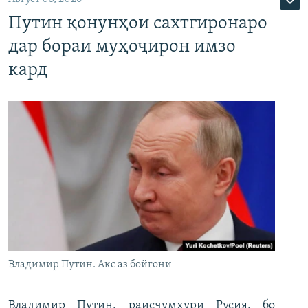
Путин қонунҳои сахтгиронаро
дар бораи муҳоҷирон имзо
кард
Владимир Путин. Акс аз бойгонӣ
Владимир Путин, раисҷумҳури Русия, бо