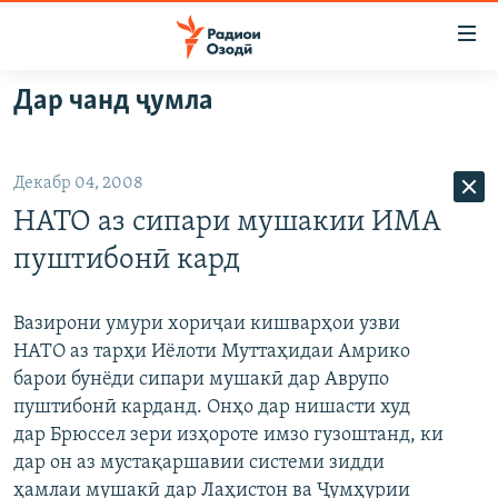
Пайвандҳои
дастрасӣ
Ҷаҳиш
Дар чанд ҷумла
ба
ГӮШАҲО
мояи
ГАПИ ОЗОД
СИЁСАТ
аслӣ
Декабр 04, 2008
РӮЗГОРИ МУҲОҶИР
Ҷаҳиш
ИҚТИСОД
НАТО аз сипари мушакии ИМА
ба
САЛОМ, ХОҲАР
ҶОМЕА
феҳристи
пуштибонӣ кард
ТАҲҚИҚОТ
ҚАЗИЯИ "КРОКУС"
аслӣ
Ҷаҳиш
ҶАНГ ДАР УКРАИНА
ОСИЁИ МАРКАЗӢ
Вазирони умури хориҷаи кишварҳои узви
ба
НАТО аз тарҳи Иёлоти Муттаҳидаи Амрико
НАЗАРИ МАРДУМ
ФАРҲАНГ
ҷустор
барои бунёди сипари мушакӣ дар Аврупо
ЧАНДРАСОНАӢ
МЕҲМОНИ ОЗОДӢ
БЛОГИСТОН
пуштибонӣ карданд. Онҳо дар нишасти худ
дар Брюссел зери изҳороте имзо гузоштанд, ки
РӮЙХАТҲО
ВАРЗИШ
ОЗОДӢ ОНЛАЙН
ВИДЕО
дар он аз мустақаршавии системи зидди
КИТОБҲОИ ОЗОДӢ
НИГОРИСТОН
ҳамлаи мушакӣ дар Лаҳистон ва Ҷумҳурии