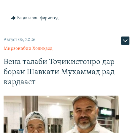
Ба дигарон фиристед
Август 05, 2026
Мирзонабии Холиқзод
Вена талаби Тоҷикистонро дар
бораи Шавкати Муҳаммад рад
кардааст