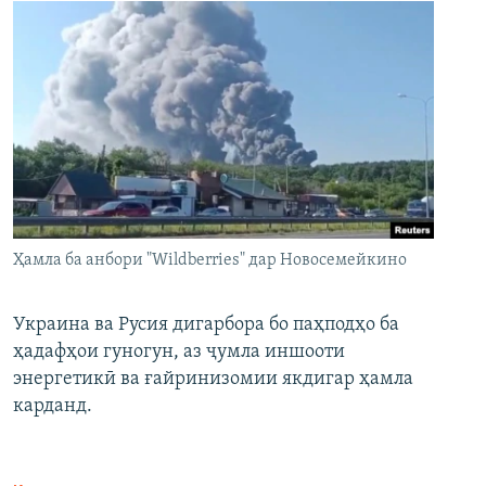
Ҳамла ба анбори "Wildberries" дар Новосемейкино
Украина ва Русия дигарбора бо паҳподҳо ба
ҳадафҳои гуногун, аз ҷумла иншооти
энергетикӣ ва ғайринизомии якдигар ҳамла
карданд.