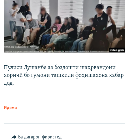
Пулиси Душанбе аз боздошти шаҳрвандони
хориҷӣ бо гумони ташкили фоҳишахона хабар
дод.
Идома
Ба дигарон фиристед