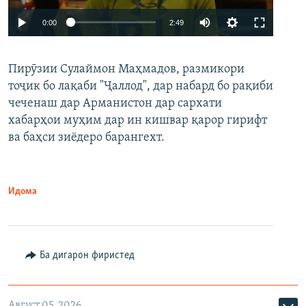
Auto
0:00
2:49
240p
Пирӯзии Сулаймон Маҳмадов, размикори
360p
тоҷик бо лақаби "Ҷаллод", дар набард бо рақиби
480p
Auto
240p
360p
480p
чеченаш дар Арманистон дар сархати
720p
хабарҳои муҳим дар ин кишвар қарор гирифт
720p
1080p
ва баҳси зиёдеро барангехт.
1080p
Идома
Ба дигарон фиристед
Август 05, 2026