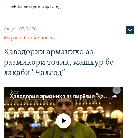
Ба дигарон фиристед
Август 05, 2026
Мирзонабии Холиқзод
Ҳаводории арманиҳо аз
размикори тоҷик, машҳур бо
лақаби “Ҷаллод”
Ҳаводории арманиҳо аз пирӯзии "Ҷаллод"-и тоҷик
Феълан кор намекунад