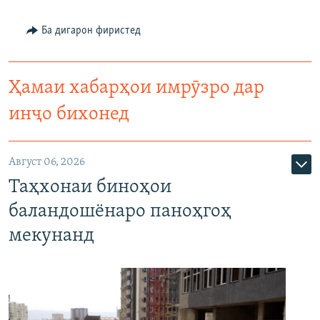
Ба дигарон фиристед
Ҳамаи хабарҳои имрӯзро дар
инҷо бихонед
Август 06, 2026
Таҳхонаи биноҳои
баландошёнаро паноҳгоҳ
мекунанд