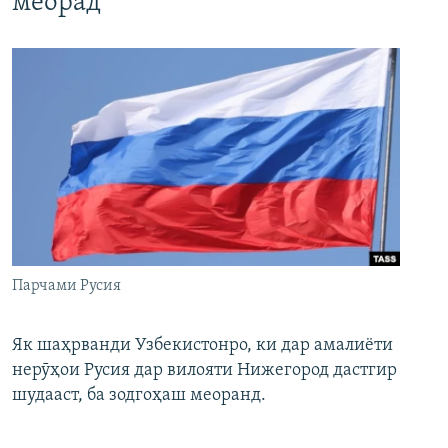
меорад
Парчами Русия
Як шаҳрванди Узбекистонро, ки дар амалиёти
нерӯҳои Русия дар вилояти Нижегород дастгир
шудааст, ба зодгоҳаш меоранд.