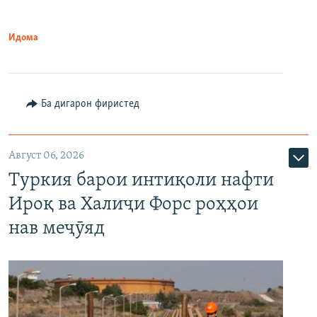
Идома
Ба дигарон фиристед
Август 06, 2026
Туркия барои интиқоли нафти
Ироқ ва Халиҷи Форс роҳҳои
нав меҷӯяд