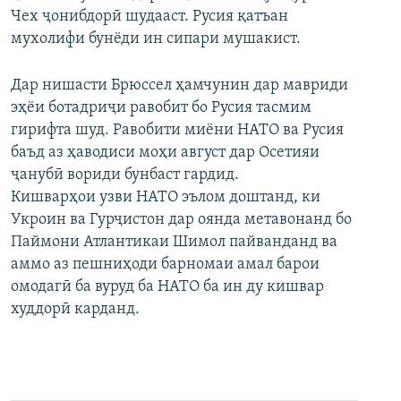
Чех ҷонибдорӣ шудааст. Русия қатъан
ГУЗОРИШҲОИ РАДИОӢ
Русский
мухолифи бунёди ин сипари мушакист.
ПАЙГИРӢ КУНЕД
Дар нишасти Брюссел ҳамчунин дар мавриди
эҳёи ботадриҷи равобит бо Русия тасмим
гирифта шуд. Равобити миёни НАТО ва Русия
баъд аз ҳаводиси моҳи август дар Осетияи
ҷанубӣ вориди бунбаст гардид.
Кишварҳои узви НАТО эълом доштанд, ки
Ҳамаи сомонаҳои RFE/RL
Укроин ва Гурҷистон дар оянда метавонанд бо
Паймони Атлантикаи Шимол пайванданд ва
аммо аз пешниҳоди барномаи амал барои
омодагӣ ба вуруд ба НАТО ба ин ду кишвар
худдорӣ карданд.