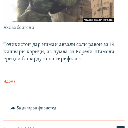
Акс аз бойгонӣ
Тоҷикистон дар нимаи аввали соли равон аз 19
кишвари хориҷӣ, аз ҷумла аз Кореяи Шимолӣ
ёриҳои башардӯстона гирифтааст.
Идома
Ба дигарон фиристед