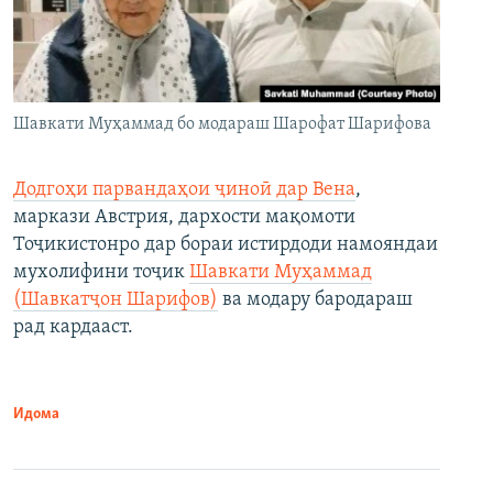
Шавкати Муҳаммад бо модараш Шарофат Шарифова
Додгоҳи парвандаҳои ҷиноӣ дар Вена
,
маркази Австрия, дархости мақомоти
Тоҷикистонро дар бораи истирдоди намояндаи
мухолифини тоҷик
Шавкати Муҳаммад
(Шавкатҷон Шарифов)
ва модару бародараш
рад кардааст.
Идома