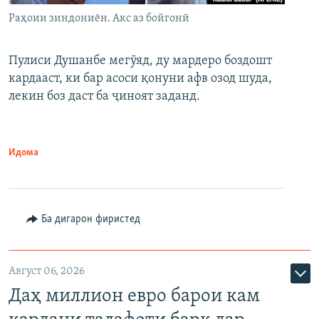
Раҳоии зиндониён. Акс аз бойгонӣ
Пулиси Душанбе мегӯяд, ду мардеро боздошт
кардааст, ки бар асоси қонуни афв озод шуда,
лекин боз даст ба ҷиноят заданд.
Идома
Ба дигарон фиристед
Август 06, 2026
Даҳ миллион евро барои кам