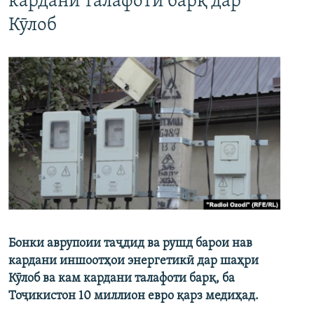
кардани талафоти барқ дар
Кӯлоб
Бонки аврупоии таҷдид ва рушд барои нав
кардани иншоотҳои энергетикӣ дар шаҳри
Кӯлоб ва кам кардани талафоти барқ, ба
Тоҷикистон 10 миллион евро қарз медиҳад.