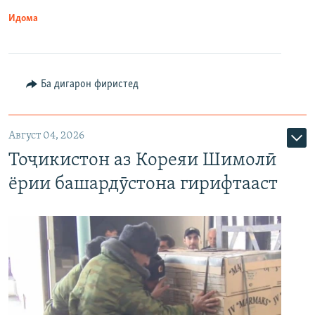
Идома
Ба дигарон фиристед
Август 04, 2026
Тоҷикистон аз Кореяи Шимолӣ
ёрии башардӯстона гирифтааст