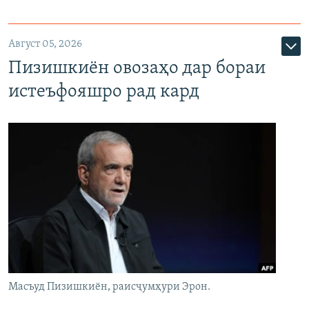
Август 05, 2026
Пизишкиён овозаҳо дар бораи
истеъфояшро рад кард
Масъуд Пизишкиён, раисҷумҳури Эрон.