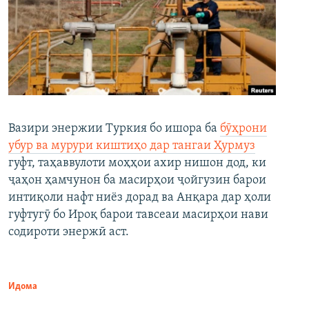
Вазири энержии Туркия бо ишора ба
бӯҳрони
убур ва мурури киштиҳо дар тангаи Ҳурмуз
гуфт, таҳаввулоти моҳҳои ахир нишон дод, ки
ҷаҳон ҳамчунон ба масирҳои ҷойгузин барои
интиқоли нафт ниёз дорад ва Анқара дар ҳоли
гуфтугӯ бо Ироқ барои тавсеаи масирҳои нави
содироти энержӣ аст.
Идома