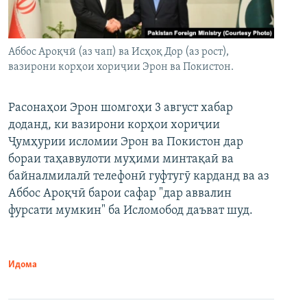
Аббос Ароқчӣ (аз чап) ва Исҳоқ Дор (аз рост),
вазирони корҳои хориҷии Эрон ва Покистон.
Расонаҳои Эрон шомгоҳи 3 август хабар
доданд, ки вазирони корҳои хориҷии
Ҷумҳурии исломии Эрон ва Покистон дар
бораи таҳаввулоти муҳими минтақаӣ ва
байналмилалӣ телефонӣ гуфтугӯ карданд ва аз
Аббос Ароқчӣ барои сафар "дар аввалин
фурсати мумкин" ба Исломобод даъват шуд.
Идома