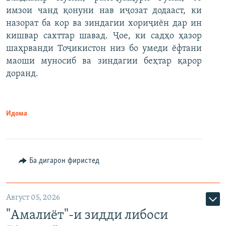
имзои чанд қонуни нав иҷозат додааст, ки
назорат ба кор ва зиндагии хориҷиён дар ин
кишвар сахттар шавад. Ҷое, ки садҳо ҳазор
шаҳрванди Тоҷикистон низ бо умеди ёфтани
маоши муносиб ва зиндагии беҳтар қарор
доранд.
Идома
Ба дигарон фиристед
Август 05, 2026
"Амалиёт"-и зидди либоси