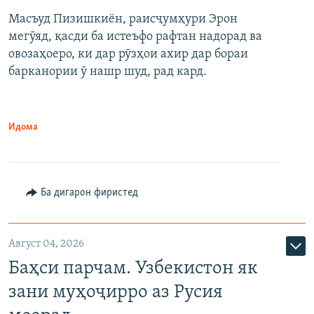
Масъуд Пизишкиён, раисҷумҳури Эрон
мегӯяд, қасди ба истеъфо рафтан надорад ва
овозаҳоеро, ки дар рӯзҳои ахир дар бораи
барканории ӯ нашр шуд, рад кард.
Идома
Ба дигарон фиристед
Август 04, 2026
Баҳси парчам. Узбекистон як
зани муҳоҷирро аз Русия