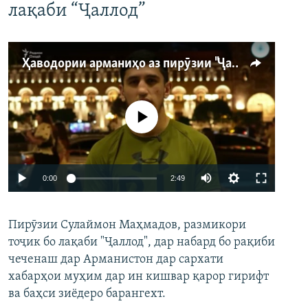
лақаби “Ҷаллод”
Ҳаводории арманиҳо аз пирӯзии "Ҷаллод"-и тоҷик
Феълан кор намекунад
Auto
0:00
2:49
240p
Пирӯзии Сулаймон Маҳмадов, размикори
360p
тоҷик бо лақаби "Ҷаллод", дар набард бо рақиби
480p
Auto
240p
360p
480p
чеченаш дар Арманистон дар сархати
720p
хабарҳои муҳим дар ин кишвар қарор гирифт
720p
1080p
ва баҳси зиёдеро барангехт.
1080p