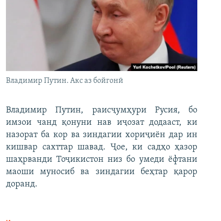
Владимир Путин. Акс аз бойгонӣ
Владимир Путин, раисҷумҳури Русия, бо
имзои чанд қонуни нав иҷозат додааст, ки
назорат ба кор ва зиндагии хориҷиён дар ин
кишвар сахттар шавад. Ҷое, ки садҳо ҳазор
шаҳрванди Тоҷикистон низ бо умеди ёфтани
маоши муносиб ва зиндагии беҳтар қарор
доранд.