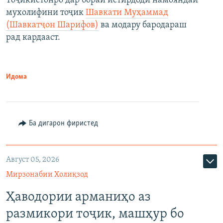
Тоҷикистонро дар бораи истирдоди намояндаи
мухолифини тоҷик
Шавкати Муҳаммад
(Шавкатҷон Шарифов)
ва модару бародараш
рад кардааст.
Идома
Ба дигарон фиристед
Август 05, 2026
Мирзонабии Холиқзод
Ҳаводории арманиҳо аз
размикори тоҷик, машҳур бо