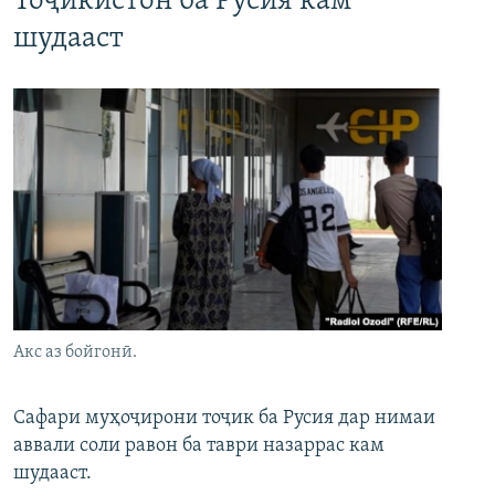
Тоҷикистон ба Русия кам
шудааст
Акс аз бойгонӣ.
Сафари муҳоҷирони тоҷик ба Русия дар нимаи
аввали соли равон ба таври назаррас кам
шудааст.