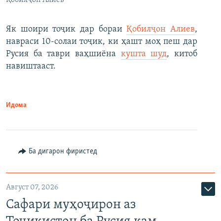
Қобилҷон Алиев
Як шоири тоҷик дар бораи
Қобилҷон Алиев
,
навраси 10-солаи тоҷик, ки ҳашт моҳ пеш дар
Русия ба таври ваҳшиёна
кушта шуд
, китоб
навиштааст.
Идома
Ба дигарон фиристед
Август 07, 2026
Сафари муҳоҷирон аз