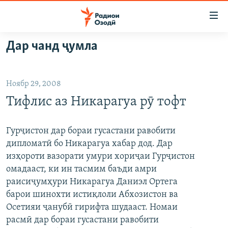
Пайвандҳои
дастрасӣ
Ҷаҳиш
Дар чанд ҷумла
ба
ГӮШАҲО
мояи
ГАПИ ОЗОД
СИЁСАТ
аслӣ
Ноябр 29, 2008
РӮЗГОРИ МУҲОҶИР
Ҷаҳиш
ИҚТИСОД
Тифлис аз Никарагуа рӯ тофт
ба
САЛОМ, ХОҲАР
ҶОМЕА
феҳристи
ТАҲҚИҚОТ
ҚАЗИЯИ "КРОКУС"
аслӣ
Гурҷистон дар бораи гусастани равобити
Ҷаҳиш
дипломатӣ бо Никарагуа хабар дод. Дар
ҶАНГ ДАР УКРАИНА
ОСИЁИ МАРКАЗӢ
ба
изҳороти вазорати умури хориҷаи Гурҷистон
НАЗАРИ МАРДУМ
ФАРҲАНГ
ҷустор
омадааст, ки ин тасмим баъди амри
раисиҷумҳури Никарагуа Даниэл Ортега
ЧАНДРАСОНАӢ
МЕҲМОНИ ОЗОДӢ
БЛОГИСТОН
барои шинохти истиқлоли Абхозистон ва
РӮЙХАТҲО
ВАРЗИШ
ОЗОДӢ ОНЛАЙН
ВИДЕО
Осетияи ҷанубӣ гирифта шудааст. Номаи
КИТОБҲОИ ОЗОДӢ
расмӣ дар бораи гусастани равобити
НИГОРИСТОН