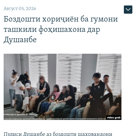
Август 05, 2026
Боздошти хориҷиён ба гумони
ташкили фоҳишахона дар
Душанбе
Пулиси Душанбе аз боздошти шаҳрвандони