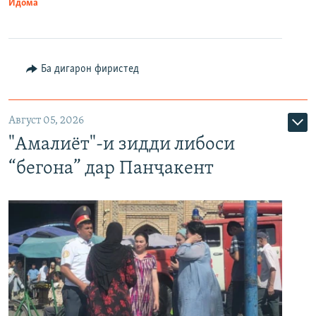
Идома
Ба дигарон фиристед
Август 05, 2026
"Амалиёт"-и зидди либоси
“бегона” дар Панҷакент