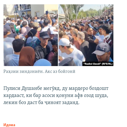
Раҳоии зиндониён. Акс аз бойгонӣ
Пулиси Душанбе мегӯяд, ду мардеро боздошт
кардааст, ки бар асоси қонуни афв озод шуда,
лекин боз даст ба ҷиноят заданд.
Идома