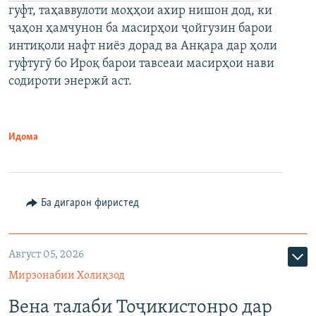
гуфт, таҳаввулоти моҳҳои ахир нишон дод, ки
ҷаҳон ҳамчунон ба масирҳои ҷойгузин барои
интиқоли нафт ниёз дорад ва Анқара дар ҳоли
гуфтугӯ бо Ироқ барои тавсеаи масирҳои нави
содироти энержӣ аст.
Идома
Ба дигарон фиристед
Август 05, 2026
Мирзонабии Холиқзод
Вена талаби Тоҷикистонро дар