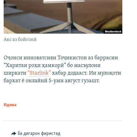
Акс аз бойгонӣ
Оҷонси инноватсияи Тоҷикистон аз баррасии
“Харитаи роҳи ҳамкорӣ” бо масъулони
ширкати
“Starlink”
хабар додааст. Ин мулоқоти
бархат ё онлайнӣ 5-уми август гузашт.
Идома
Ба дигарон фиристед