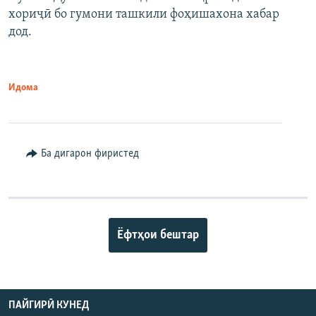
хориҷӣ бо гумони ташкили фоҳишахона хабар
дод.
Идома
Ба дигарон фиристед
Ёфтҳои бештар
ПАЙГИРӢ КУНЕД