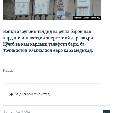
Бонки аврупоии таҷдид ва рушд барои нав
кардани иншоотҳои энергетикӣ дар шаҳри
Кӯлоб ва кам кардани талафоти барқ, ба
Тоҷикистон 10 миллион евро қарз медиҳад.
Идома
Ба дигарон фиристед
Август 06, 2026