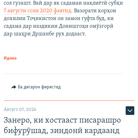
сол гузашт. Вай дар як садамаи нақлиётӣ субҳи
7 августи соли 2020 фавтид
. Вазорати корҳои
дохилии Тоҷикистон он замон гуфта буд, ки
садама дар наздикии Донишгоҳи омӯзгорӣ
дар шаҳри Душанбе рух додааст.
Идома
Ба дигарон фиристед
Август 07, 2026
Занеро, ки хостааст писарашро
бифурӯшад, зиндонӣ кардаанд