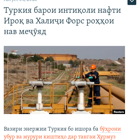
Туркия барои интиқоли нафти
Ироқ ва Халиҷи Форс роҳҳои
нав меҷӯяд
Вазири энержии Туркия бо ишора ба
бӯҳрони
убур ва мурури киштиҳо дар тангаи Ҳурмуз