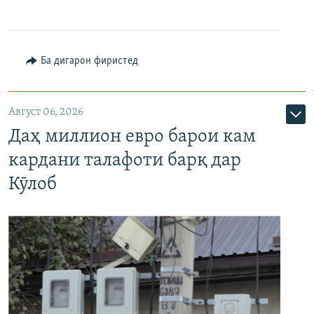
Ба дигарон фиристед
Август 06, 2026
Даҳ миллион евро барои кам
кардани талафоти барқ дар
Кӯлоб