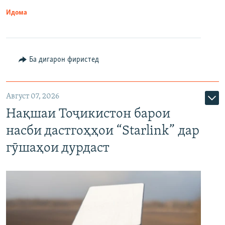
Идома
Ба дигарон фиристед
Август 07, 2026
Нақшаи Тоҷикистон барои
насби дастгоҳҳои “Starlink” дар
гӯшаҳои дурдаст