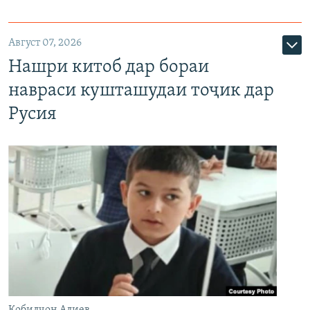
Август 07, 2026
Нашри китоб дар бораи
навраси кушташудаи тоҷик дар
Русия