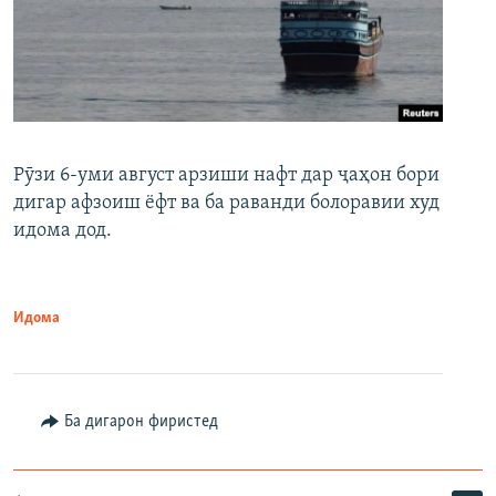
Рӯзи 6-уми август арзиши нафт дар ҷаҳон бори
дигар афзоиш ёфт ва ба раванди болоравии худ
идома дод.
Идома
Ба дигарон фиристед