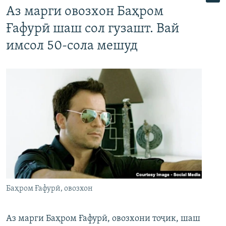
Аз марги овозхон Баҳром
Ғафурӣ шаш сол гузашт. Вай
имсол 50-сола мешуд
Баҳром Ғафурӣ, овозхон
Аз марги Баҳром Ғафурӣ, овозхони тоҷик, шаш