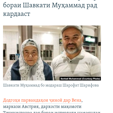
бораи Шавкати Муҳаммад рад
кардааст
Шавкати Муҳаммад бо модараш Шарофат Шарифова
Додгоҳи парвандаҳои ҷиноӣ дар Вена
,
маркази Австрия, дархости мақомоти