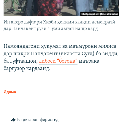
Ин аксро дафтари Ҳизби ҳокими халқии демократӣ
дар Панҷакент рӯзи 4-уми август нашр кард
Намояндагони ҳукумат ва маъмурони милиса
дар шаҳри Панҷакент (вилояти Суғд) ба зидди,
ба гуфтаашон,
либоси “бегона”
маърака
баргузор кардаанд.
Идома
Ба дигарон фиристед