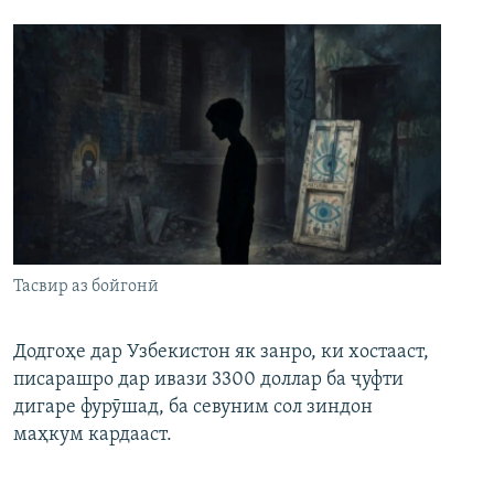
Тасвир аз бойгонӣ
Додгоҳе дар Узбекистон як занро, ки хостааст,
писарашро дар ивази 3300 доллар ба ҷуфти
дигаре фурӯшад, ба севуним сол зиндон
маҳкум кардааст.