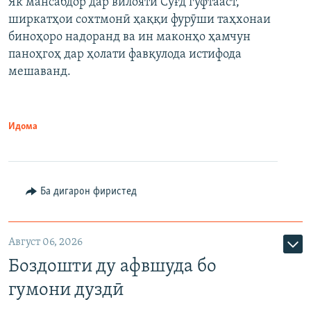
Як мансабдор дар вилояти Суғд гуфтааст,
ширкатҳои сохтмонӣ ҳаққи фурӯши таҳхонаи
биноҳоро надоранд ва ин маконҳо ҳамчун
паноҳгоҳ дар ҳолати фавқулода истифода
мешаванд.
Идома
Ба дигарон фиристед
Август 06, 2026
Боздошти ду афвшуда бо
гумони дуздӣ