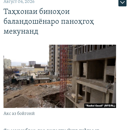
Август 06, 2026
Таҳхонаи биноҳои
баландошёнаро паноҳгоҳ
мекунанд
Акс аз бойгонӣ