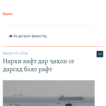
Идома
Ба дигарон фиристед
Август 07, 2026
Нархи нафт дар ҷаҳон се
дарсад боло рафт