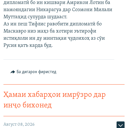
дипломатӣ бо ин кишвари Амрикои Лотин ба
ГУЗОРИШҲОИ РАДИОӢ
намояндагии Никарагуа дар Созмони Милали
Русский
Муттаҳид супурда шудааст.
Аз ин пеш Тифлис равобити дипломатӣ бо
ПАЙГИРӢ КУНЕД
Маскавро низ маҳз ба хотири эътирофи
истиқлоли ин ду минтақаи ҷудоихоҳ аз сӯи
Русия қатъ карда буд.
Ҳамаи сомонаҳои RFE/RL
Ба дигарон фиристед
Ҳамаи хабарҳои имрӯзро дар
инҷо бихонед
Август 08, 2026