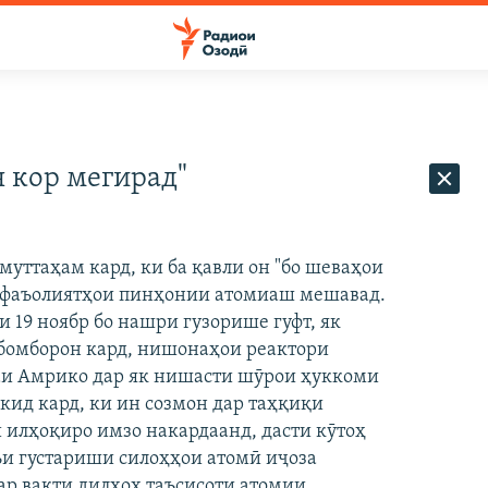
 кор мегирад"
уттаҳам кард, ки ба қавли он "бо шеваҳои
и фаъолиятҳои пинҳонии атомиаш мешавад.
19 ноябр бо нашри гузорише гуфт, як
 бомборон кард, нишонаҳои реактори
даи Амрико дар як нишасти шӯрои ҳуккоми
ид кард, ки ин созмон дар таҳқиқи
 илҳоқиро имзо накардаанд, дасти кӯтоҳ
и густариши силоҳҳои атомӣ иҷоза
ар вақти дилхоҳ таъсисоти атомии