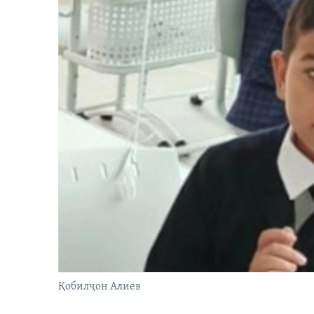
Қобилҷон Алиев