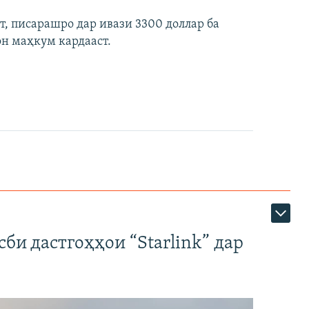
ст, писарашро дар ивази 3300 доллар ба
он маҳкум кардааст.
би дастгоҳҳои “Starlink” дар