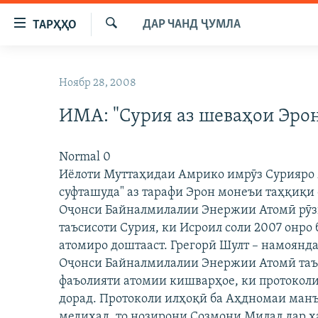
Пайвандҳои
ДАР ЧАНД ҶУМЛА
ТАРҲҲО
дастрасӣ
Ҷустуҷӯ
Ҷаҳиш
ГӮШАҲО
ба
Ноябр 28, 2008
ГАПИ ОЗОД
СИЁСАТ
мояи
аслӣ
ИМА: "Сурия аз шеваҳои Эрон
РӮЗГОРИ МУҲОҶИР
ИҚТИСОД
Ҷаҳиш
САЛОМ, ХОҲАР
ҶОМЕА
ба
Normal 0
феҳристи
ТАҲҚИҚОТ
ҚАЗИЯИ "КРОКУС"
Иёлоти Муттаҳидаи Амрико имрӯз Сурияро м
аслӣ
ҶАНГ ДАР УКРАИНА
суфташуда" аз тарафи Эрон монеъи таҳқиқ
ОСИЁИ МАРКАЗӢ
Ҷаҳиш
Оҷонси Байналмилалии Энержии Атомӣ рӯзи 
ба
НАЗАРИ МАРДУМ
ФАРҲАНГ
таъсисоти Сурия, ки Исроил соли 2007 онро
ҷустор
ЧАНДРАСОНАӢ
МЕҲМОНИ ОЗОДӢ
БЛОГИСТОН
атомиро доштааст. Грегорӣ Шулт – намоян
Оҷонси Байналмилалии Энержии Атомӣ таък
РӮЙХАТҲО
ВАРЗИШ
ОЗОДӢ ОНЛАЙН
ВИДЕО
фаъолияти атомии кишварҳое, ки протоколи
КИТОБҲОИ ОЗОДӢ
НИГОРИСТОН
дорад. Протоколи илҳоқӣ ба Аҳдномаи манъ
медиҳад, то нозирони Созмони Милал дар ҳ