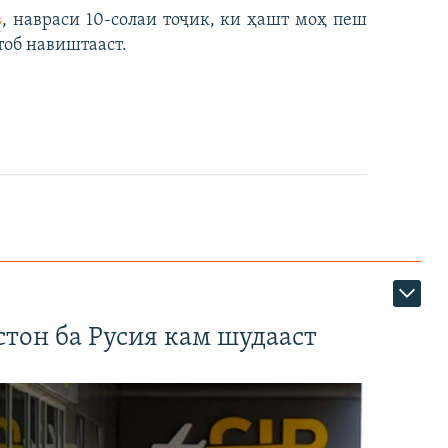
в
, навраси 10-солаи тоҷик, ки ҳашт моҳ пеш
тоб навиштааст.
тон ба Русия кам шудааст