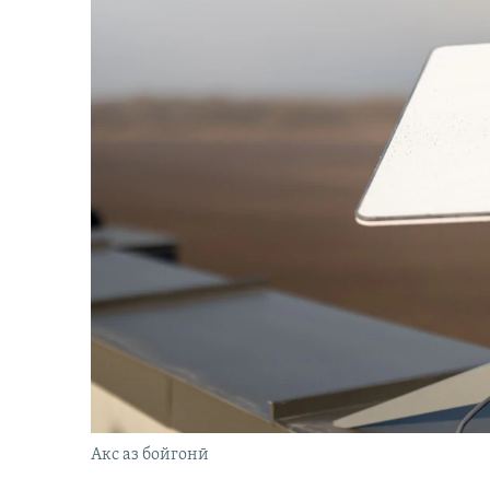
Акс аз бойгонӣ