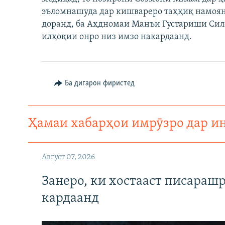
ГУЗОРИШҲОИ РАДИОӢ
эъломнашуда дар кишвареро таҳқиқ намоян
доранд, ба Аҳдномаи Манъи Густариши Сил
илҳоқии онро низ имзо накардаанд.
Ба дигарон фиристед
Ҳамаи хабарҳои имрӯзро дар и
Август 07, 2026
Занеро, ки хостааст писараш
кардаанд