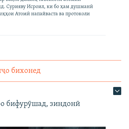
д. Сурияву Исроил, ки бо ҳам душманӣ
оҳҳои Атомӣ напайваста ва протоколи
нҷо бихонед
ро бифурӯшад, зиндонӣ