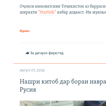
Оҷонси инноватсияи Тоҷикистон аз барраси
ширкати
“Starlink”
хабар додааст. Ин мулоқо
Идома
Ба дигарон фиристед
Август 07, 2026
Нашри китоб дар бораи навр
Русия