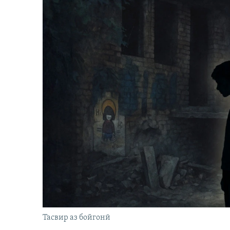
Тасвир аз бойгонӣ