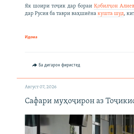
Як шоири тоҷик дар бораи
Қобилҷон Алие
дар Русия ба таври ваҳшиёна
кушта шуд
, ки
Идома
Ба дигарон фиристед
Август 07, 2026
Сафари муҳоҷирон аз Тоҷикис