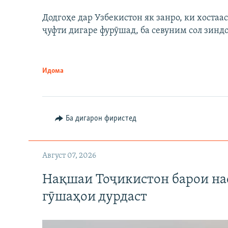
Додгоҳе дар Узбекистон як занро, ки хостаа
ҷуфти дигаре фурӯшад, ба севуним сол зинд
Идома
Ба дигарон фиристед
Август 07, 2026
Нақшаи Тоҷикистон барои нас
гӯшаҳои дурдаст