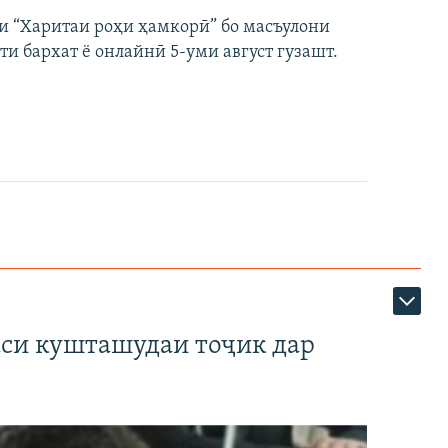
и “Харитаи роҳи ҳамкорӣ” бо масъулони
ти бархат ё онлайнӣ 5-уми август гузашт.
аси кушташудаи тоҷик дар