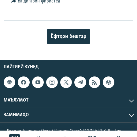
Ба дигарон фиристед
Ёфтҳои бештар
ПАЙГИРӢ КУНЕД
МАЪЛУМОТ
ЗАМИМАҲО
Радиои Аврупои Озод / Радиои Озодӣ © 2026 RFE/RL. Inc.