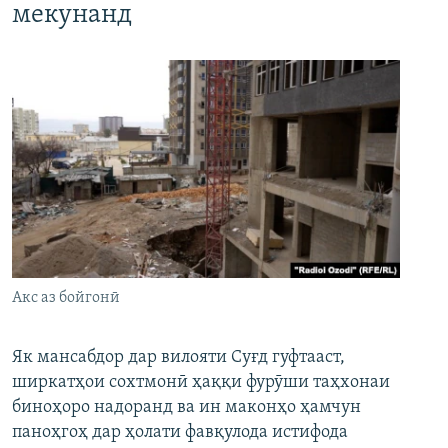
мекунанд
Акс аз бойгонӣ
Як мансабдор дар вилояти Суғд гуфтааст,
ширкатҳои сохтмонӣ ҳаққи фурӯши таҳхонаи
биноҳоро надоранд ва ин маконҳо ҳамчун
паноҳгоҳ дар ҳолати фавқулода истифода