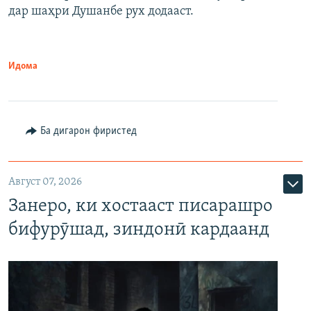
дар шаҳри Душанбе рух додааст.
Идома
Ба дигарон фиристед
Август 07, 2026
Занеро, ки хостааст писарашро
бифурӯшад, зиндонӣ кардаанд