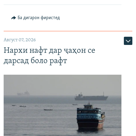
Ба дигарон фиристед
Август 07, 2026
Нархи нафт дар ҷаҳон се
дарсад боло рафт