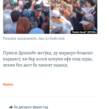
Раҳоии зиндониён. Акс аз бойгонӣ
Пулиси Душанбе мегӯяд, ду мардеро боздошт
кардааст, ки бар асоси қонуни афв озод шуда,
лекин боз даст ба ҷиноят заданд.
Идома
Ба дигарон фиристед