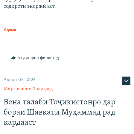
содироти энержӣ аст.
Идома
Ба дигарон фиристед
Август 05, 2026
Мирзонабии Холиқзод
Вена талаби Тоҷикистонро дар
бораи Шавкати Муҳаммад рад
кардааст