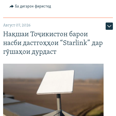
Ба дигарон фиристед
Август 07, 2026
Нақшаи Тоҷикистон барои
насби дастгоҳҳои “Starlink” дар
гӯшаҳои дурдаст