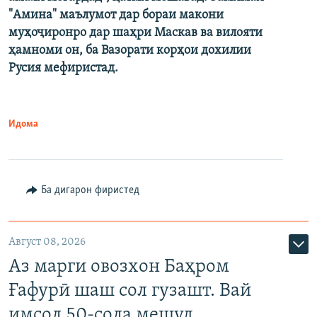
"Амина" маълумот дар бораи макони
муҳоҷиронро дар шаҳри Маскав ва вилояти
ҳамноми он, ба Вазорати корҳои дохилии
Русия мефиристад.
Идома
Ба дигарон фиристед
Август 08, 2026
Аз марги овозхон Баҳром
Ғафурӣ шаш сол гузашт. Вай
имсол 50-сола мешуд