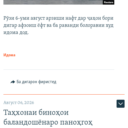
Рӯзи 6-уми август арзиши нафт дар ҷаҳон бори
дигар афзоиш ёфт ва ба раванди болоравии худ
идома дод.
Идома
Ба дигарон фиристед
Август 06, 2026
Таҳхонаи биноҳои
баландошёнаро паноҳгоҳ