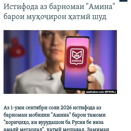
Истифода аз барномаи "Амина"
барои муҳоҷирон ҳатмӣ шуд
Аз 1-уми сентябри соли 2026 истифода аз
барномаи мобилии "Амина" барои тамоми
"хориҷиҳо, ки вурудашон ба Русия бе виза
амалӣ мегардад", ҳатмӣ мешавад. Замимаи