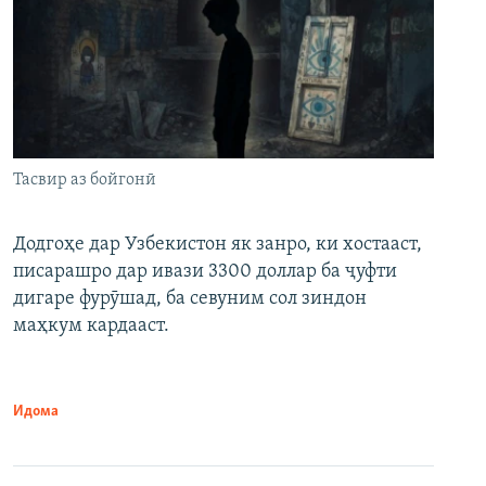
Тасвир аз бойгонӣ
Додгоҳе дар Узбекистон як занро, ки хостааст,
писарашро дар ивази 3300 доллар ба ҷуфти
дигаре фурӯшад, ба севуним сол зиндон
маҳкум кардааст.
Идома