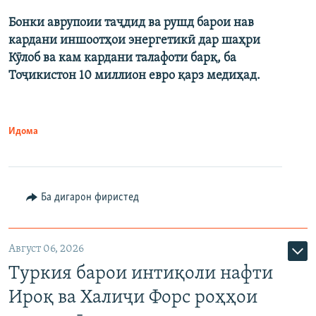
Бонки аврупоии таҷдид ва рушд барои нав
кардани иншоотҳои энергетикӣ дар шаҳри
Кӯлоб ва кам кардани талафоти барқ, ба
Тоҷикистон 10 миллион евро қарз медиҳад.
Идома
Ба дигарон фиристед
Август 06, 2026
Туркия барои интиқоли нафти
Ироқ ва Халиҷи Форс роҳҳои