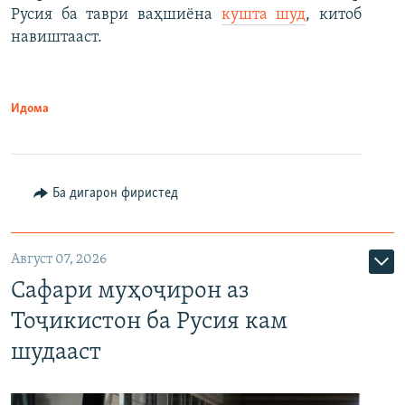
Русия ба таври ваҳшиёна
кушта шуд
, китоб
навиштааст.
Идома
Ба дигарон фиристед
Август 07, 2026
Сафари муҳоҷирон аз
Тоҷикистон ба Русия кам
шудааст