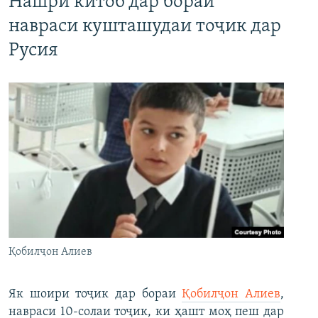
Нашри китоб дар бораи
навраси кушташудаи тоҷик дар
Русия
Қобилҷон Алиев
Як шоири тоҷик дар бораи
Қобилҷон Алиев
,
навраси 10-солаи тоҷик, ки ҳашт моҳ пеш дар