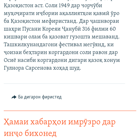
Қазоқистон аст. Соли 1949 дар чорчӯби
ГУЗОРИШҲОИ РАДИОӢ
Русский
муҳоҷирати иҷбории ақаллиятҳои қавмӣ ӯро
ба Қазоқистон мефиристанд. Дар ҷашнвораи
ПАЙГИРӢ КУНЕД
шаҳри Пусани Кореяи Ҷанубӣ 316 филми 60
кишвари олам ба қазоват гузошта мешаванд.
Ташкилкунандагони фестивал мегӯянд, ки
ҷоизаи беҳтарин коргардони соли равон дар
Осиё насиби коргардони дигари қазоқ хонум
Гулнора Сарсенова хоҳад шуд.
Ҳамаи сомонаҳои RFE/RL
Ба дигарон фиристед
Ҳамаи хабарҳои имрӯзро дар
инҷо бихонед