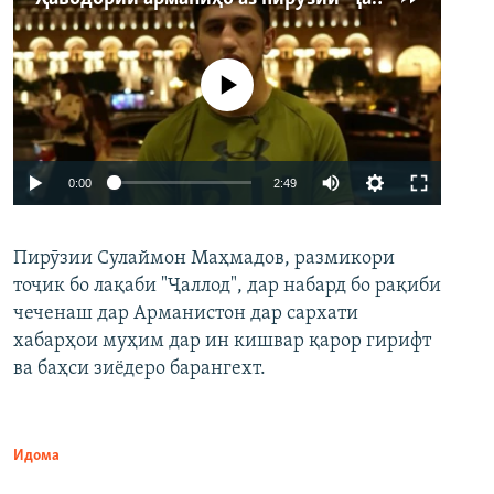
Феълан кор намекунад
Auto
0:00
2:49
240p
Пирӯзии Сулаймон Маҳмадов, размикори
360p
тоҷик бо лақаби "Ҷаллод", дар набард бо рақиби
480p
Auto
240p
360p
480p
чеченаш дар Арманистон дар сархати
720p
хабарҳои муҳим дар ин кишвар қарор гирифт
720p
1080p
ва баҳси зиёдеро барангехт.
1080p
Идома