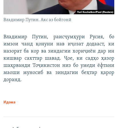
Владимир Путин. Акс аз бойгонӣ
Владимир Путин, раисҷумҳури Русия, бо
имзои чанд қонуни нав иҷозат додааст, ки
назорат ба кор ва зиндагии хориҷиён дар ин
кишвар сахттар шавад. Ҷое, ки садҳо ҳазор
шаҳрванди Тоҷикистон низ бо умеди ёфтани
маоши муносиб ва зиндагии беҳтар қарор
доранд.
Идома