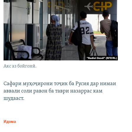
Акс аз бойгонӣ.
Сафари муҳоҷирони тоҷик ба Русия дар нимаи
аввали соли равон ба таври назаррас кам
шудааст.
Идома