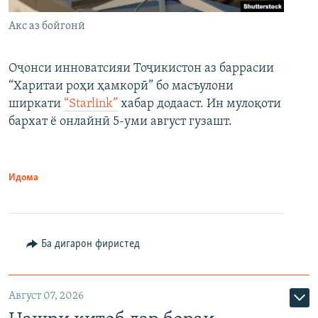
Акс аз бойгонӣ
Оҷонси инноватсияи Тоҷикистон аз баррасии
“Харитаи роҳи ҳамкорӣ” бо масъулони
ширкати
“Starlink”
хабар додааст. Ин мулоқоти
бархат ё онлайнӣ 5-уми август гузашт.
Идома
Ба дигарон фиристед
Август 07, 2026