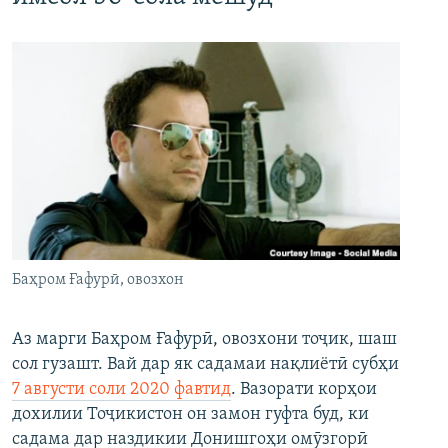
Баҳром Ғафурӣ, овозхон
Аз марги Баҳром Ғафурӣ, овозхони тоҷик, шаш
сол гузашт. Вай дар як садамаи нақлиётӣ субҳи
7 августи соли 2020 фавтид
. Вазорати корҳои
дохилии Тоҷикистон он замон гуфта буд, ки
садама дар наздикии Донишгоҳи омӯзгорӣ