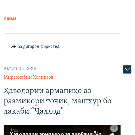
Идома
Ба дигарон фиристед
Август 05, 2026
Мирзонабии Холиқзод
Ҳаводории арманиҳо аз
размикори тоҷик, машҳур бо
лақаби “Ҷаллод”
Ҳаводории арманиҳо аз пирӯзии "Ҷаллод"-и тоҷик