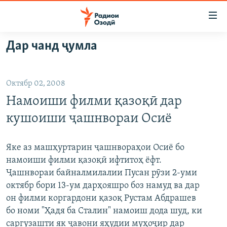
Пайвандҳои
дастрасӣ
Ҷаҳиш
Дар чанд ҷумла
ба
ГӮШАҲО
мояи
ГАПИ ОЗОД
СИЁСАТ
аслӣ
Октябр 02, 2008
РӮЗГОРИ МУҲОҶИР
Ҷаҳиш
ИҚТИСОД
Намоиши филми қазоқӣ дар
ба
САЛОМ, ХОҲАР
ҶОМЕА
феҳристи
кушоиши ҷашнвораи Осиё
ТАҲҚИҚОТ
ҚАЗИЯИ "КРОКУС"
аслӣ
Ҷаҳиш
ҶАНГ ДАР УКРАИНА
ОСИЁИ МАРКАЗӢ
Яке аз машҳуртарин ҷашнвораҳои Осиё бо
ба
намоиши филми қазоқӣ ифтитоҳ ёфт.
НАЗАРИ МАРДУМ
ФАРҲАНГ
ҷустор
Ҷашнвораи байналмилалии Пусан рӯзи 2-уми
ЧАНДРАСОНАӢ
МЕҲМОНИ ОЗОДӢ
БЛОГИСТОН
октябр бори 13-ум дарҳояшро боз намуд ва дар
он филми коргардони қазоқ Рустам Абдрашев
РӮЙХАТҲО
ВАРЗИШ
ОЗОДӢ ОНЛАЙН
ВИДЕО
бо номи "Ҳадя ба Сталин" намоиш дода шуд, ки
КИТОБҲОИ ОЗОДӢ
НИГОРИСТОН
саргузашти як ҷавони яҳудии муҳоҷир дар