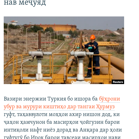
нав меҷӯяд
Вазири энержии Туркия бо ишора ба
бӯҳрони
убур ва мурури киштиҳо дар тангаи Ҳурмуз
гуфт, таҳаввулоти моҳҳои ахир нишон дод, ки
ҷаҳон ҳамчунон ба масирҳои ҷойгузин барои
интиқоли нафт ниёз дорад ва Анқара дар ҳоли
гуфтугӯ бо Ироқ барои тавсеаи масирҳои нави