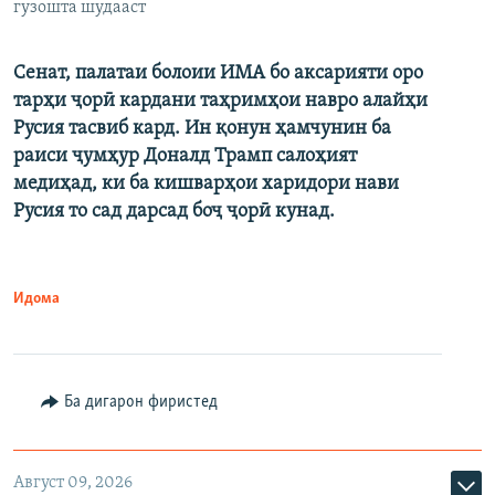
гузошта шудааст
Сенат, палатаи болоии ИМА бо аксарияти оро
тарҳи ҷорӣ кардани таҳримҳои навро алайҳи
Русия тасвиб кард. Ин қонун ҳамчунин ба
раиси ҷумҳур Доналд Трамп салоҳият
медиҳад, ки ба кишварҳои харидори нави
Русия то сад дарсад боҷ ҷорӣ кунад.
Идома
Ба дигарон фиристед
Август 09, 2026