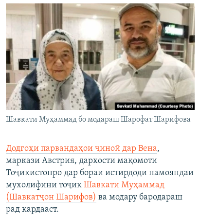
Шавкати Муҳаммад бо модараш Шарофат Шарифова
Додгоҳи парвандаҳои ҷиноӣ дар Вена
,
маркази Австрия, дархости мақомоти
Тоҷикистонро дар бораи истирдоди намояндаи
мухолифини тоҷик
Шавкати Муҳаммад
(Шавкатҷон Шарифов)
ва модару бародараш
рад кардааст.