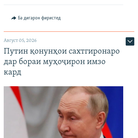
Ба дигарон фиристед
Август 05, 2026
Путин қонунҳои сахтгиронаро
дар бораи муҳоҷирон имзо
кард