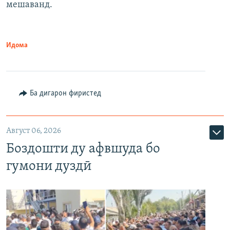
мешаванд.
Идома
Ба дигарон фиристед
Август 06, 2026
Боздошти ду афвшуда бо
гумони дуздӣ