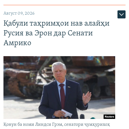
Август 09, 2026
Қабули таҳримҳои нав алайҳи
Русия ва Эрон дар Сенати
Амрико
Қонун ба номи Линдси Грэм, сенатори ҷумҳурихоҳ