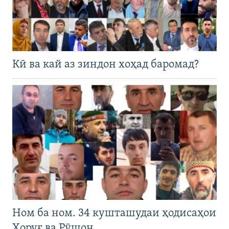
Кӣ ва кай аз зиндон хоҳад баромад?
Ном ба ном. 34 кушташудаи ҳодисаҳои
Хоруғ ва Рӯшон