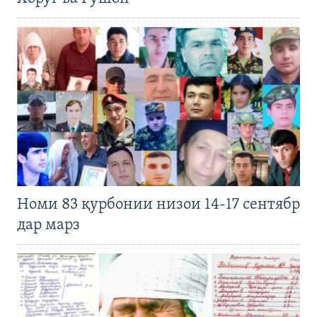
Номи 83 қурбонии низои 14-17 сентябр
дар марз