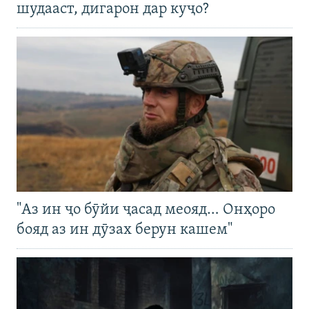
шудааст, дигарон дар куҷо?
"Аз ин ҷо бӯйи ҷасад меояд… Онҳоро
бояд аз ин дӯзах берун кашем"