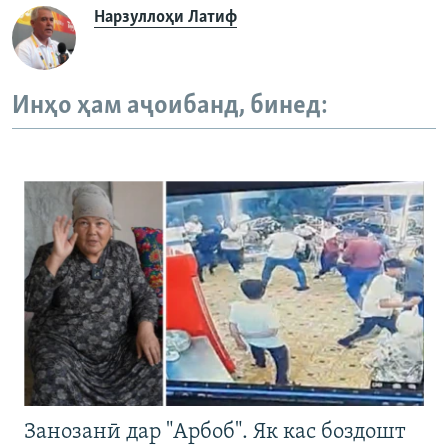
Нарзуллоҳи Латиф
Инҳо ҳам аҷоибанд, бинед:
Занозанӣ дар "Арбоб". Як кас боздошт