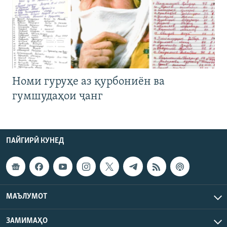
Номи гуруҳе аз қурбониён ва
гумшудаҳои ҷанг
ПАЙГИРӢ КУНЕД
МАЪЛУМОТ
ЗАМИМАҲО