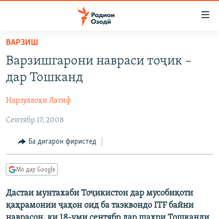
Пайвандҳои
дастрасӣ
Ҷаҳиш
ВАРЗИШ
ба
ГӮШАҲО
Варзишгарони навраси тоҷик –
мояи
ГАПИ ОЗОД
СИЁСАТ
аслӣ
дар Тошканд
РӮЗГОРИ МУҲОҶИР
Ҷаҳиш
ИҚТИСОД
ба
Нарзуллоҳи Латиф
САЛОМ, ХОҲАР
ҶОМЕА
феҳристи
Сентябр 17, 2008
ТАҲҚИҚОТ
ҚАЗИЯИ "КРОКУС"
аслӣ
Ҷаҳиш
ҶАНГ ДАР УКРАИНА
ОСИЁИ МАРКАЗӢ
Ба дигарон фиристед
ба
НАЗАРИ МАРДУМ
ФАРҲАНГ
ҷустор
Мо дар Google
ЧАНДРАСОНАӢ
МЕҲМОНИ ОЗОДӢ
БЛОГИСТОН
РӮЙХАТҲО
Дастаи мунтахаби Тоҷикистон дар мусобиқоти
ВАРЗИШ
ОЗОДӢ ОНЛАЙН
ВИДЕО
қаҳрамонии ҷаҳон оид ба таэквондо ITF байни
КИТОБҲОИ ОЗОДӢ
НИГОРИСТОН
наврасон, ки 18-уми сентябр дар шаҳри Тошканди