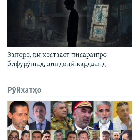
Занеро, ки хостааст писарашро
бифурӯшад, зиндонӣ кардаанд
Рӯйхатҳо