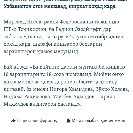
ГУЗОРИШҲОИ РАДИОӢ
Узбакистон оғоз мешавад, ширкат хоҳад кард.
Русский
Мирсаид Яҳёев, раиси Федеросиюни таэквондо
ПАЙГИРӢ КУНЕД
ITF-и Тоҷикистон, ба Радиои Озодӣ гуфт, дар
сабқати ҷаҳонӣ, ки то рӯзи 21-уми сентябр идома
хоҳад кард, шарафи кишварро беҳтарин
варзишгарон ҳимоя мекунанд.
Ҳамаи сомонаҳои RFE/RL
Вай афзуд: «Ба ҳайъати дастаи мунтахаби кишвар
16 варзишгари то 18-сола шомиланд. Миёни онҳо
қаҳрамонҳо ва ҷоизадорони сабқати ҷаҳониву
қитъавӣ, ба мисли Нигора Ҳамидова, Зӯҳро Холова,
Надима Раҳимзода, Улуғбек Аҳмадов, Парвиз
Маҳмудов ва дигарон ҳастанд».
Ба дигарон фиристед
Мо дар шабакаҳои иҷтимоӣ