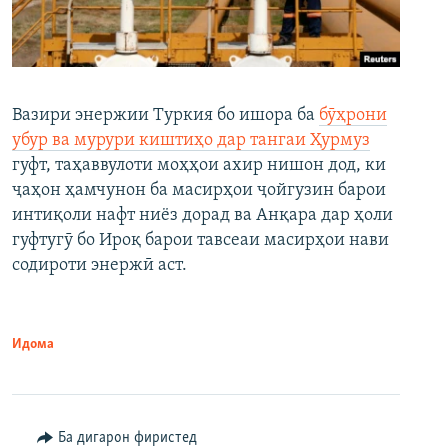
Вазири энержии Туркия бо ишора ба
бӯҳрони
убур ва мурури киштиҳо дар тангаи Ҳурмуз
гуфт, таҳаввулоти моҳҳои ахир нишон дод, ки
ҷаҳон ҳамчунон ба масирҳои ҷойгузин барои
интиқоли нафт ниёз дорад ва Анқара дар ҳоли
гуфтугӯ бо Ироқ барои тавсеаи масирҳои нави
содироти энержӣ аст.
Идома
Ба дигарон фиристед