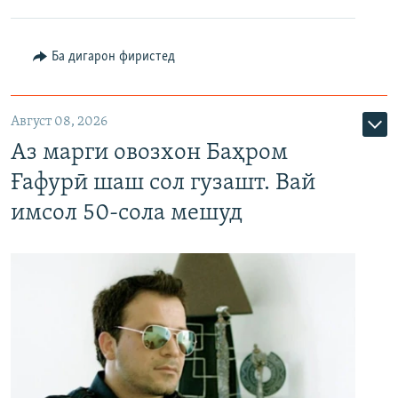
Ба дигарон фиристед
Август 08, 2026
Аз марги овозхон Баҳром
Ғафурӣ шаш сол гузашт. Вай
имсол 50-сола мешуд