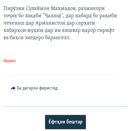
Пирӯзии Сулаймон Маҳмадов, размикори
360p
тоҷик бо лақаби "Ҷаллод", дар набард бо рақиби
480p
Auto
240p
360p
480p
чеченаш дар Арманистон дар сархати
720p
хабарҳои муҳим дар ин кишвар қарор гирифт
720p
1080p
ва баҳси зиёдеро барангехт.
1080p
Идома
Ба дигарон фиристед
Ёфтҳои бештар