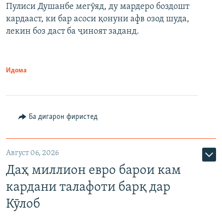
Пулиси Душанбе мегӯяд, ду мардеро боздошт
кардааст, ки бар асоси қонуни афв озод шуда,
лекин боз даст ба ҷиноят заданд.
Идома
Ба дигарон фиристед
Август 06, 2026
Даҳ миллион евро барои кам
кардани талафоти барқ дар
Кӯлоб