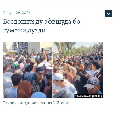
Август 06, 2026
Боздошти ду афвшуда бо
гумони дуздӣ
Раҳоии зиндониён. Акс аз бойгонӣ