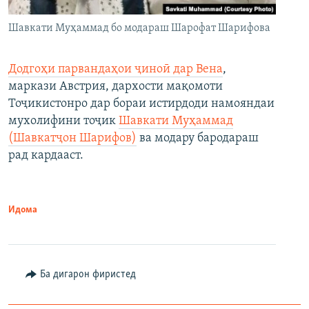
Шавкати Муҳаммад бо модараш Шарофат Шарифова
Додгоҳи парвандаҳои ҷиноӣ дар Вена
,
маркази Австрия, дархости мақомоти
Тоҷикистонро дар бораи истирдоди намояндаи
мухолифини тоҷик
Шавкати Муҳаммад
(Шавкатҷон Шарифов)
ва модару бародараш
рад кардааст.
Идома
Ба дигарон фиристед