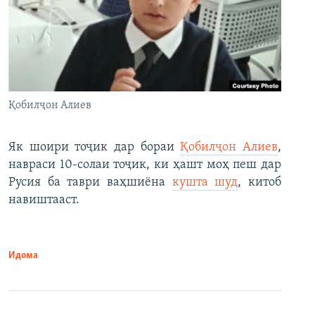
Қобилҷон Алиев
Як шоири тоҷик дар бораи
Қобилҷон Алиев
,
навраси 10-солаи тоҷик, ки ҳашт моҳ пеш дар
Русия ба таври ваҳшиёна
кушта шуд
, китоб
навиштааст.
Идома