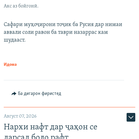
Акс аз бойгонӣ.
Сафари муҳоҷирони тоҷик ба Русия дар нимаи
аввали соли равон ба таври назаррас кам
шудааст.
Идома
Ба дигарон фиристед
Август 07, 2026
Нархи нафт дар ҷаҳон се
дарсад боло рафт