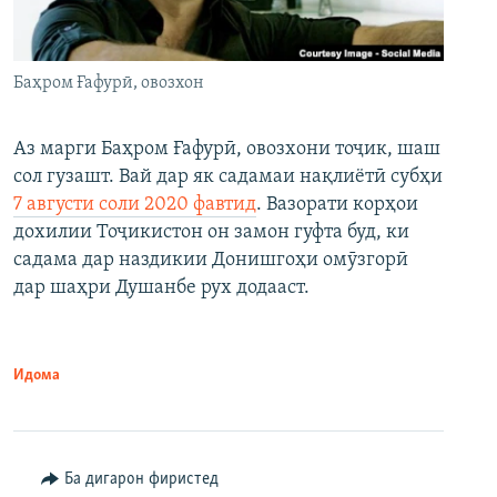
Баҳром Ғафурӣ, овозхон
Аз марги Баҳром Ғафурӣ, овозхони тоҷик, шаш
сол гузашт. Вай дар як садамаи нақлиётӣ субҳи
7 августи соли 2020 фавтид
. Вазорати корҳои
дохилии Тоҷикистон он замон гуфта буд, ки
садама дар наздикии Донишгоҳи омӯзгорӣ
дар шаҳри Душанбе рух додааст.
Идома
Ба дигарон фиристед