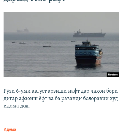
Рӯзи 6-уми август арзиши нафт дар ҷаҳон бори
дигар афзоиш ёфт ва ба раванди болоравии худ
идома дод.
Идома