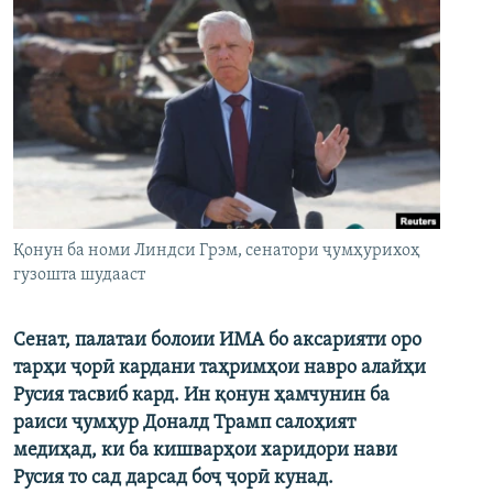
Қонун ба номи Линдси Грэм, сенатори ҷумҳурихоҳ
гузошта шудааст
Сенат, палатаи болоии ИМА бо аксарияти оро
тарҳи ҷорӣ кардани таҳримҳои навро алайҳи
Русия тасвиб кард. Ин қонун ҳамчунин ба
раиси ҷумҳур Доналд Трамп салоҳият
медиҳад, ки ба кишварҳои харидори нави
Русия то сад дарсад боҷ ҷорӣ кунад.