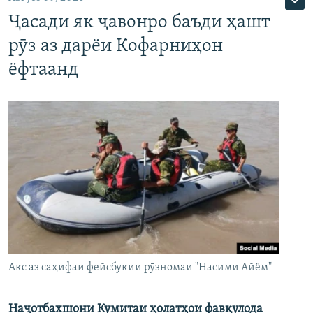
Ҷасади як ҷавонро баъди ҳашт
рӯз аз дарёи Кофарниҳон
ёфтаанд
Акс аз саҳифаи фейсбукии рӯзномаи "Насими Айём"
Наҷотбахшони Кумитаи ҳолатҳои фавқулода