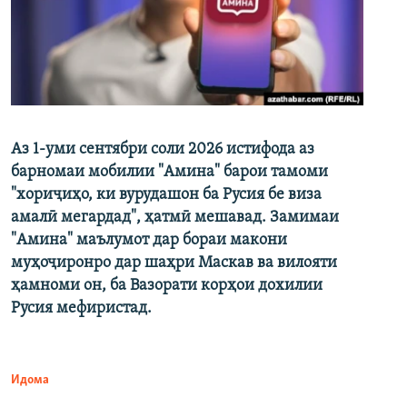
Аз 1-уми сентябри соли 2026 истифода аз
барномаи мобилии "Амина" барои тамоми
"хориҷиҳо, ки вурудашон ба Русия бе виза
амалӣ мегардад", ҳатмӣ мешавад. Замимаи
"Амина" маълумот дар бораи макони
муҳоҷиронро дар шаҳри Маскав ва вилояти
ҳамноми он, ба Вазорати корҳои дохилии
Русия мефиристад.
Идома