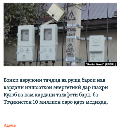
Бонки аврупоии таҷдид ва рушд барои нав
кардани иншоотҳои энергетикӣ дар шаҳри
Кӯлоб ва кам кардани талафоти барқ, ба
Тоҷикистон 10 миллион евро қарз медиҳад.
Идома