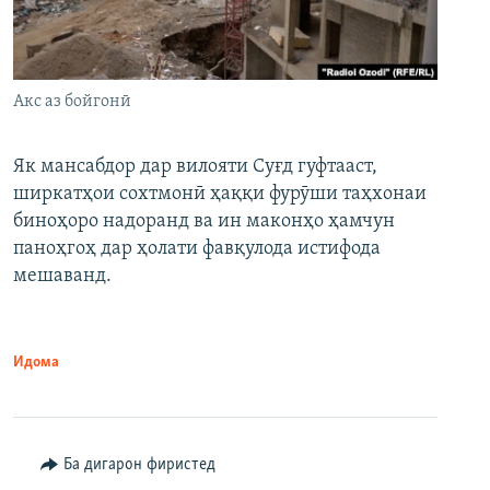
Акс аз бойгонӣ
Як мансабдор дар вилояти Суғд гуфтааст,
ширкатҳои сохтмонӣ ҳаққи фурӯши таҳхонаи
биноҳоро надоранд ва ин маконҳо ҳамчун
паноҳгоҳ дар ҳолати фавқулода истифода
мешаванд.
Идома
Ба дигарон фиристед