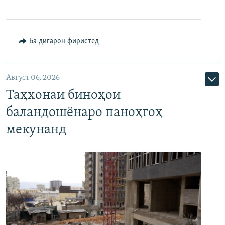
Ба дигарон фиристед
Август 06, 2026
Таҳхонаи биноҳои
баландошёнаро паноҳгоҳ
мекунанд