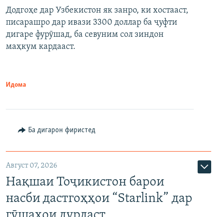
Додгоҳе дар Узбекистон як занро, ки хостааст,
писарашро дар ивази 3300 доллар ба ҷуфти
дигаре фурӯшад, ба севуним сол зиндон
маҳкум кардааст.
Идома
Ба дигарон фиристед
Август 07, 2026
Нақшаи Тоҷикистон барои
насби дастгоҳҳои “Starlink” дар
гӯшаҳои дурдаст