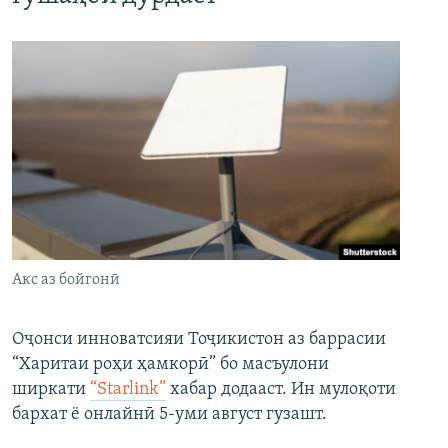
Акс аз бойгонӣ
Оҷонси инноватсияи Тоҷикистон аз баррасии
“Харитаи роҳи ҳамкорӣ” бо масъулони
ширкати
“Starlink”
хабар додааст. Ин мулоқоти
бархат ё онлайнӣ 5-уми август гузашт.