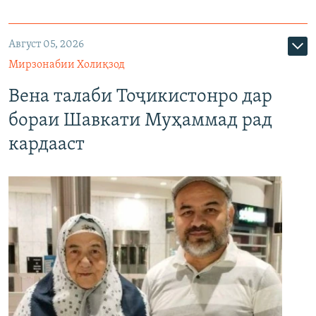
Август 05, 2026
Мирзонабии Холиқзод
Вена талаби Тоҷикистонро дар
бораи Шавкати Муҳаммад рад
кардааст