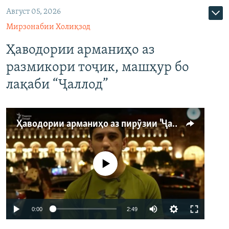
Август 05, 2026
Мирзонабии Холиқзод
Ҳаводории арманиҳо аз
размикори тоҷик, машҳур бо
лақаби “Ҷаллод”
Ҳаводории арманиҳо аз пирӯзии "Ҷаллод"-и тоҷик
Феълан кор намекунад
Auto
0:00
2:49
240p