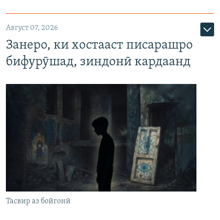
Август 07, 2026
Занеро, ки хостааст писарашро
бифурӯшад, зиндонӣ кардаанд
Тасвир аз бойгонӣ