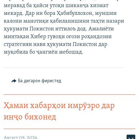
меравад ба ҳайси утоқи шиканҷа хизмат
ГУЗОРИШҲОИ РАДИОӢ
Русский
мекард. Дар ин бора Ҳабибуллохон, муншии
калони манотиқи қабиланишини таҳти назари
ПАЙГИРӢ КУНЕД
ҳукумати Покистон иттилоъ дод. Амалиёти
минтақаи Хибер гувоҳи оғози роҳандозии
стратегияи нави ҳукумати Покистон дар
муқобила бо ҷангиён мебошад.
Ҳамаи сомонаҳои RFE/RL
Ба дигарон фиристед
Ҳамаи хабарҳои имрӯзро дар
инҷо бихонед
Август 09, 2026