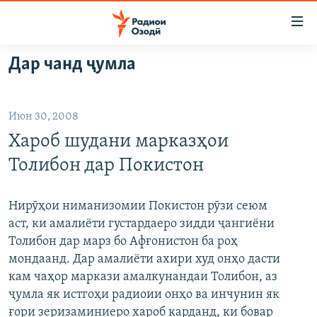
Пайвандҳои
дастрасӣ
Ҷаҳиш
Дар чанд ҷумла
ба
ГӮШАҲО
мояи
ГАПИ ОЗОД
СИЁСАТ
аслӣ
Июн 30, 2008
РӮЗГОРИ МУҲОҶИР
Ҷаҳиш
ИҚТИСОД
Хароб шудани марказҳои
ба
САЛОМ, ХОҲАР
ҶОМЕА
феҳристи
Толибон дар Покистон
ТАҲҚИҚОТ
ҚАЗИЯИ "КРОКУС"
аслӣ
Ҷаҳиш
ҶАНГ ДАР УКРАИНА
ОСИЁИ МАРКАЗӢ
Нирӯҳои ниманизомии Покистон рӯзи сеюм
ба
аст, ки амалиёти густардаеро зидди ҷангиёни
НАЗАРИ МАРДУМ
ФАРҲАНГ
ҷустор
Толибон дар марз бо Афғонистон ба роҳ
ЧАНДРАСОНАӢ
МЕҲМОНИ ОЗОДӢ
БЛОГИСТОН
мондаанд. Дар амалиёти ахири худ онҳо дасти
кам чаҳор маркази амалкунандаи Толибон, аз
РӮЙХАТҲО
ВАРЗИШ
ОЗОДӢ ОНЛАЙН
ВИДЕО
ҷумла як истгоҳи радиоии онҳо ва инчунин як
КИТОБҲОИ ОЗОДӢ
НИГОРИСТОН
ғори зеризаминиеро хароб карданд, ки бовар