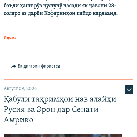
баъди ҳашт рӯз ҷустуҷӯ ҷасади як ҷавони 28-
соларо аз дарёи Кофарниҳон пайдо кардаанд.
Идома
Ба дигарон фиристед
Август 09, 2026
Қабули таҳримҳои нав алайҳи
Русия ва Эрон дар Сенати
Амрико