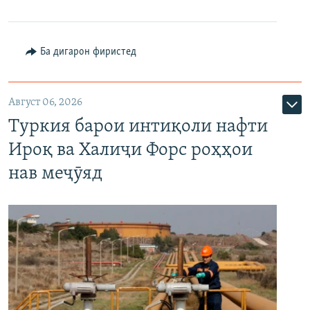
Ба дигарон фиристед
Август 06, 2026
Туркия барои интиқоли нафти
Ироқ ва Халиҷи Форс роҳҳои
нав меҷӯяд