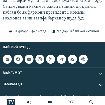
дар вазифаи муовинати раиси кумитаи варзиш буд.
Саидмуъмин Раҳимов раиси пешини ин кумита
қаблан бо як фармони президент Эмомалӣ
Раҳмонов аз ин вазифа барканор шуда буд.
Ба дигарон фиристед
Мо дар шабакаҳои иҷтимоӣ
ПАЙГИРӢ КУНЕД
МАЪЛУМОТ
ЗАМИМАҲО
Радиои Аврупои Озод / Радиои Озодӣ © 2026 RFE/RL. Inc.
Ҳамаи ҳуқуқ маҳфуз аст.
TV
РУС