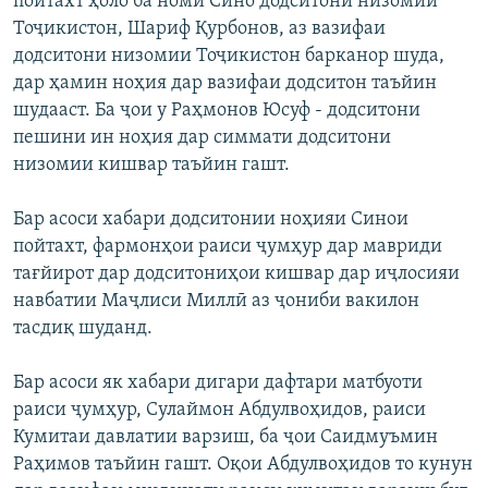
пойтахт ҳоло ба номи Сино додситони низомии
Тоҷикистон, Шариф Қурбонов, аз вазифаи
додситони низомии Тоҷикистон барканор шуда,
дар ҳамин ноҳия дар вазифаи додситон таъйин
шудааст. Ба ҷои у Раҳмонов Юсуф - додситони
пешини ин ноҳия дар симмати додситони
низомии кишвар таъйин гашт.
Бар асоси хабари додситонии ноҳияи Синои
пойтахт, фармонҳои раиси ҷумҳур дар мавриди
тағйирот дар додситониҳои кишвар дар иҷлосияи
навбатии Маҷлиси Миллӣ аз ҷониби вакилон
тасдиқ шуданд.
Бар асоси як хабари дигари дафтари матбуоти
раиси ҷумҳур, Сулаймон Абдулвоҳидов, раиси
Кумитаи давлатии варзиш, ба ҷои Саидмуъмин
Раҳимов таъйин гашт. Оқои Абдулвоҳидов то кунун