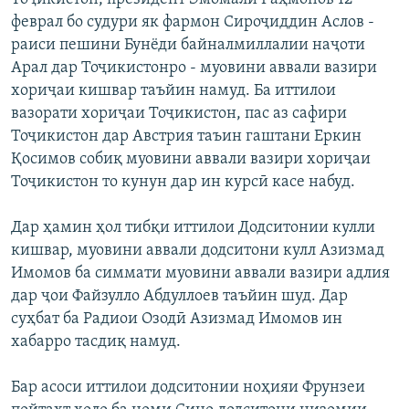
ГУЗОРИШҲОИ РАДИОӢ
феврал бо судури як фармон Сироҷиддин Аслов -
Русский
раиси пешини Бунёди байналмиллалии наҷоти
Арал дар Тоҷикистонро - муовини аввали вазири
ПАЙГИРӢ КУНЕД
хориҷаи кишвар таъйин намуд. Ба иттилои
вазорати хориҷаи Тоҷикистон, пас аз сафири
Тоҷикистон дар Австрия таъин гаштани Еркин
Қосимов собиқ муовини аввали вазири хориҷаи
Тоҷикистон то кунун дар ин курсӣ касе набуд.
Ҳамаи сомонаҳои RFE/RL
Дар ҳамин ҳол тибқи иттилои Додситонии кулли
кишвар, муовини аввали додситони кулл Азизмад
Имомов ба симмати муовини аввали вазири адлия
дар ҷои Файзулло Абдуллоев таъйин шуд. Дар
суҳбат ба Радиои Озодӣ Азизмад Имомов ин
хабарро тасдиқ намуд.
Бар асоси иттилои додситонии ноҳияи Фрунзеи