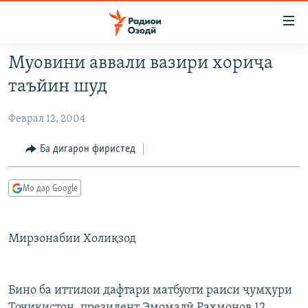
Пайвандҳои
дастрасӣ
Ҷаҳиш
Муовини аввали вазири хориҷа
ба
ГӮШАҲО
таъйин шуд
мояи
ГАПИ ОЗОД
СИЁСАТ
аслӣ
Феврал 12, 2004
РӮЗГОРИ МУҲОҶИР
Ҷаҳиш
ИҚТИСОД
ба
САЛОМ, ХОҲАР
ҶОМЕА
Ба дигарон фиристед
феҳристи
ТАҲҚИҚОТ
ҚАЗИЯИ "КРОКУС"
аслӣ
Мо дар Google
Ҷаҳиш
ҶАНГ ДАР УКРАИНА
ОСИЁИ МАРКАЗӢ
ба
НАЗАРИ МАРДУМ
ФАРҲАНГ
ҷустор
Мирзонабии Холиқзод
ЧАНДРАСОНАӢ
МЕҲМОНИ ОЗОДӢ
БЛОГИСТОН
РӮЙХАТҲО
ВАРЗИШ
ОЗОДӢ ОНЛАЙН
ВИДЕО
Бино ба иттилои дафтари матбуоти раиси ҷумҳури
КИТОБҲОИ ОЗОДӢ
НИГОРИСТОН
Тоҷикистон, президент Эмомалӣ Раҳмонов 12