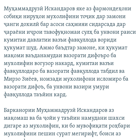
Муҳаммадрузӣ Искандаров яке аз фармондеҳони
собиқи нируҳои мухолифини тоҷик дар замони
ҷанги дохилӣ бар асоси саҳмияи сидарсада дар
ҷараёни иҷрои тавофуқномаи сулҳ ба унвони раиси
кумитаи давлатии вазъи фавқуллода вориди
ҳукумат шуд. Аммо баъдтар замоне, ки ҳукумат
мақоми ваъданамудаи вазорати дифоъро ба
мухолифин вогузор накард, кумитаи вазъи
фавқуллодаро ба вазорати фавқуллода табдил ва
Мирзо Зиёев, номзади мухолифони исломиро ба
вазорати дифоъ, ба унвони вазири умури
фавқуллода таъйин кард.
Барканории Муҳаммадрузӣ Искандаров аз
мақомаш ва ба ҷойи у таъйин намудани шахси
дигаре аз мухолифин, ки бо мувофиқати роҳбари
мухолифини пешин сурат мегирифт, боиси аз