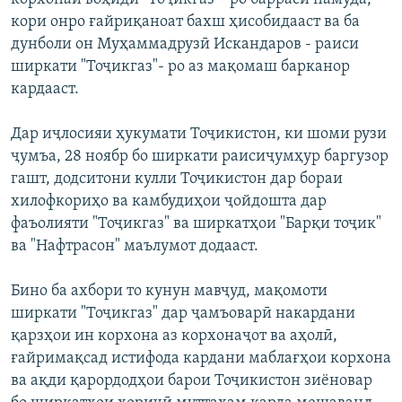
ГУЗОРИШҲОИ РАДИОӢ
кори онро ғайриқаноат бахш ҳисобидааст ва ба
Русский
дунболи он Муҳаммадрузӣ Искандаров - раиси
ширкати "Тоҷикгаз"- ро аз мақомаш барканор
ПАЙГИРӢ КУНЕД
кардааст.
Дар иҷлосияи ҳукумати Тоҷикистон, ки шоми рузи
ҷумъа, 28 ноябр бо ширкати раисиҷумҳур баргузор
гашт, додситони кулли Тоҷикистон дар бораи
хилофкориҳо ва камбудиҳои ҷойдошта дар
Ҳамаи сомонаҳои RFE/RL
фаъолияти "Тоҷикгаз" ва ширкатҳои "Барқи тоҷик"
ва "Нафтрасон" маълумот додааст.
Бино ба ахбори то кунун мавҷуд, мақомоти
ширкати "Тоҷикгаз" дар ҷамъоварӣ накардани
қарзҳои ин корхона аз корхонаҷот ва аҳолӣ,
ғайримақсад истифода кардани маблағҳои корхона
ва ақди қарордодҳои барои Тоҷикистон зиёновар