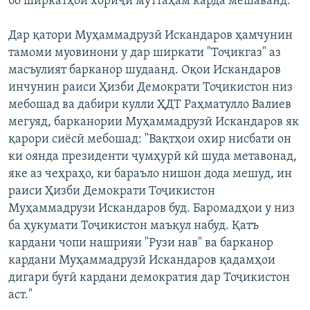
бо ширкатҳои хориҷӣ муттаҳам карда мешаванд.
Дар қатори Муҳаммадрузӣ Искандаров ҳамчунин
тамоми муовинони у дар ширкати "Тоҷикгаз" аз
масъулият барканор шудаанд. Оқои Искандаров
инчунин раиси Ҳизби Демократи Тоҷикистон низ
мебошад ва дабири кулли ҲДТ Раҳматулло Валиев
мегуяд, барканории Муҳаммадрузӣ Искандаров як
қарори сиёсӣ мебошад: "Вақтҳои охир нисбати он
ки оянда президенти ҷумҳурӣ кӣ шуда метавонад,
яке аз чеҳраҳо, ки бараъло нишон дода мешуд, ин
раиси Ҳизби Демократи Тоҷикистон
Муҳаммадрузи Искандаров буд. Баромадҳои у низ
ба ҳукумати Тоҷикистон маъқул набуд. Қатъ
кардани чопи нашрияи "Рузи нав" ва барканор
кардани Муҳаммадрузӣ Искандаров қадамҳои
дигари буғӣ кардани демократия дар Тоҷикистон
аст."