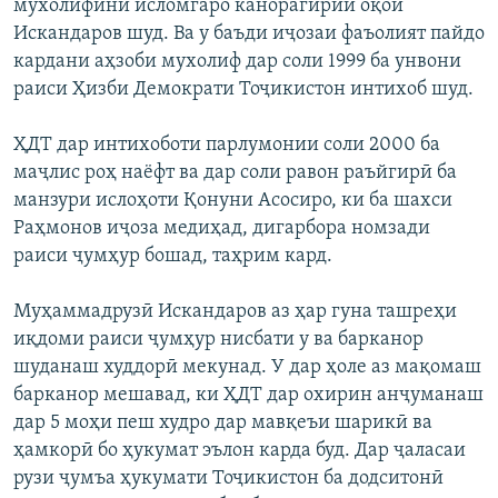
мухолифини исломгаро канорагирии оқои
Искандаров шуд. Ва у баъди иҷозаи фаъолият пайдо
кардани аҳзоби мухолиф дар соли 1999 ба унвони
раиси Ҳизби Демократи Тоҷикистон интихоб шуд.
ҲДТ дар интихоботи парлумонии соли 2000 ба
маҷлис роҳ наёфт ва дар соли равон раъйгирӣ ба
манзури ислоҳоти Қонуни Асосиро, ки ба шахси
Раҳмонов иҷоза медиҳад, дигарбора номзади
раиси ҷумҳур бошад, таҳрим кард.
Муҳаммадрузӣ Искандаров аз ҳар гуна ташреҳи
иқдоми раиси ҷумҳур нисбати у ва барканор
шуданаш худдорӣ мекунад. У дар ҳоле аз мақомаш
барканор мешавад, ки ҲДТ дар охирин анҷуманаш
дар 5 моҳи пеш худро дар мавқеъи шарикӣ ва
ҳамкорӣ бо ҳукумат эълон карда буд. Дар ҷаласаи
рузи ҷумъа ҳукумати Тоҷикистон ба додситонӣ