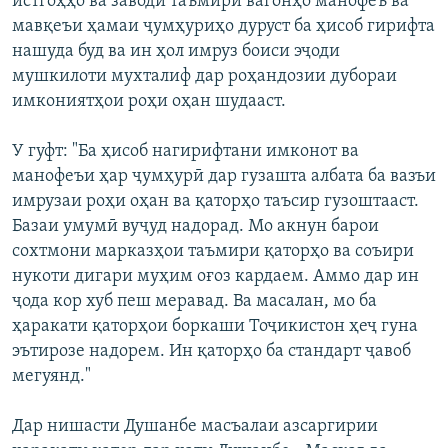
истгоҳҳо ва заводи таъмири вагонҳо манофеъ ва
мавқеъи ҳамаи ҷумҳуриҳо дуруст ба ҳисоб гирифта
нашуда буд ва ин ҳол имруз боиси эҷоди
мушкилоти мухталиф дар роҳандозии дубораи
имкониятҳои роҳи оҳан шудааст.
У гуфт: "Ба ҳисоб нагирифтани имконот ва
манофеъи ҳар ҷумҳурӣ дар гузашта албата ба вазъи
имрузаи роҳи оҳан ва қаторҳо таъсир гузоштааст.
Базаи умумӣ вуҷуд надорад. Мо акнун барои
сохтмони марказҳои таъмири қаторҳо ва соъири
нукоти дигари муҳим оғоз кардаем. Аммо дар ин
ҷода кор хуб пеш меравад. Ва масалан, мо ба
ҳаракати қаторҳои боркаши Тоҷикистон ҳеҷ гуна
эътирозе надорем. Ин қаторҳо ба стандарт ҷавоб
мегуянд."
Дар нишасти Душанбе масъалаи азсаргирии