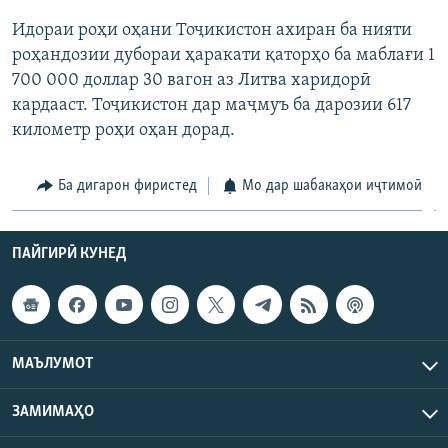
Идораи роҳи оҳани Тоҷикистон ахиран ба нияти
роҳандозии дубораи ҳаракати қаторҳо ба маблағи 1
700 000 доллар 30 вагон аз Литва харидорӣ
кардааст. Тоҷикистон дар маҷмуъ ба дарозии 617
километр роҳи оҳан дорад.
Ба дигарон фиристед
Мо дар шабакаҳои иҷтимоӣ
ПАЙГИРӢ КУНЕД
МАЪЛУМОТ
ЗАМИМАҲО