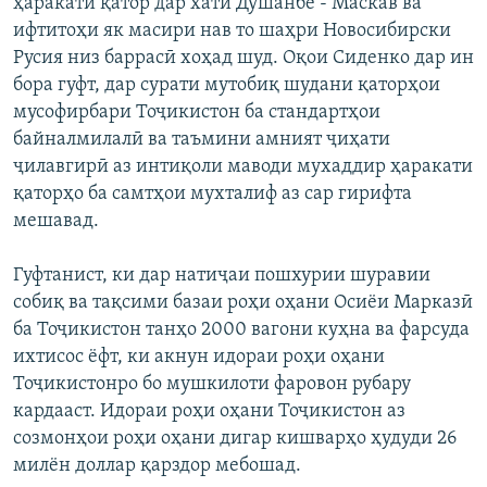
ҳаракати қатор дар хати Душанбе - Маскав ва
ифтитоҳи як масири нав то шаҳри Новосибирски
Русия низ баррасӣ хоҳад шуд. Оқои Сиденко дар ин
бора гуфт, дар сурати мутобиқ шудани қаторҳои
мусофирбари Тоҷикистон ба стандартҳои
байналмилалӣ ва таъмини амният ҷиҳати
ҷилавгирӣ аз интиқоли маводи мухаддир ҳаракати
қаторҳо ба самтҳои мухталиф аз сар гирифта
мешавад.
Гуфтанист, ки дар натиҷаи пошхурии шуравии
собиқ ва тақсими базаи роҳи оҳани Осиёи Марказӣ
ба Тоҷикистон танҳо 2000 вагони куҳна ва фарсуда
ихтисос ёфт, ки акнун идораи роҳи оҳани
Тоҷикистонро бо мушкилоти фаровон рубару
кардааст. Идораи роҳи оҳани Тоҷикистон аз
созмонҳои роҳи оҳани дигар кишварҳо ҳудуди 26
милён доллар қарздор мебошад.