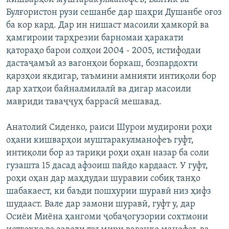
ГУЗОРИШҲОИ РАДИОӢ
Булғористон рузи сешанбе дар шаҳри Душанбе оғоз
Русский
ба кор кард. Дар ин нишаст масоили ҳамкорӣ ва
ҳамгироии тарҳрезии барномаи ҳаракати
ПАЙГИРӢ КУНЕД
қатораҳо барои солҳои 2004 - 2005, истифодаи
дастаҷамъӣ аз вагонҳои боркаш, бозпардохти
қарзҳои якдигар, таъмини амнияти интиқоли бор
дар хатҳои байналмилалӣ ва дигар масоили
мавриди таваҷҷуҳ баррасӣ мешавад.
Ҳамаи сомонаҳои RFE/RL
Анатолий Сиденко, раиси Шурои мудирони роҳи
оҳани кишварҳои муштаракулманофеъ гуфт,
интиқоли бор аз тариқи роҳи оҳан назар ба соли
гузашта 15 дасад афзоиш пайдо кардааст. У гуфт,
роҳи оҳан дар маҳдудаи шуравии собиқ танҳо
шабакаест, ки баъди пошхурии шуравӣ низ ҳифз
шудааст. Вале дар замони шуравӣ, гуфт у, дар
Осиёи Миёна ҳангоми ҷобаҷогузории сохтмони